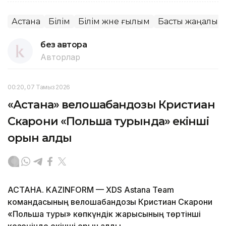
Астана
Білім
Білім және ғылым
Басты жаңалық
без автора
Авторлар
00:20, 07 Тамыз 2026
«Астана» велошабандозы Кристиан
Скарони «Польша турында» екінші
орын алды
АСТАНА. KAZINFORM — XDS Astana Team
командасының велошабандозы Кристиан Скарони
«Польша туры» көпкүндік жарысының төртінші
кезеңінде екінші орын алды.