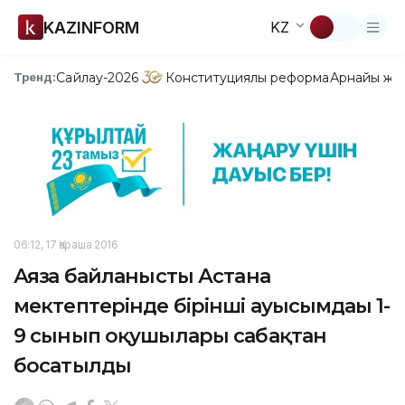
KAZINFORM
KZ
Сайлау-2026
Конституциялық реформа
Арнайы жо
Тренд:
06:12, 17 Қараша 2016
Аязға байланысты Астана
мектептерінде бірінші ауысымдағы 1-
9 сынып оқушылары сабақтан
босатылды