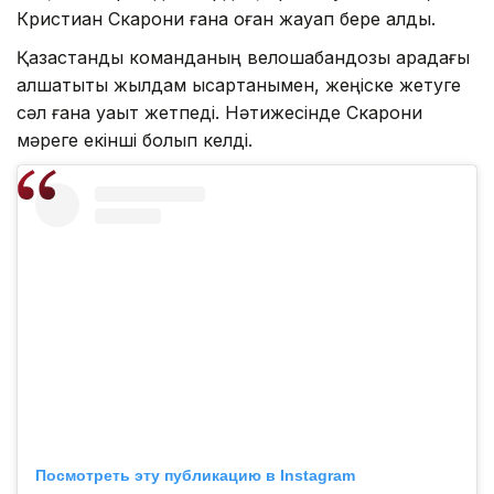
Кристиан Скарони ғана оған жауап бере алды.
Қазақстандық команданың велошабандозы арадағы
алшақтықты жылдам қысқартқанымен, жеңіске жетуге
сәл ғана уақыт жетпеді. Нәтижесінде Скарони
мәреге екінші болып келді.
Посмотреть эту публикацию в Instagram