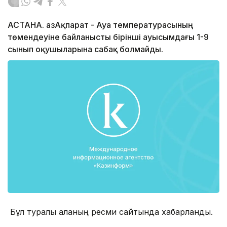
АСТАНА. ҚазАқпарат - Ауа температурасының
төмендеуіне байланысты бірінші ауысымдағы 1-9
сынып оқушыларына сабақ болмайды.
Бұл туралы қаланың ресми сайтында хабарланды.