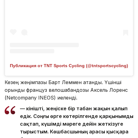
Публикация от TNT Sports Cycling (@tntsportscycling)
Кезең жеңімпазы Барт Леммен атанды. Үшінші
орынды француз велошабандозы Аксель Лоренс
(Netcompany INEOS) иеленді.
— Өкінішті, жеңіске бір табан жақын қалып
едік. Соңғы өрге көтерілгенде қарқынымды
сақтап, күшімді мәреге дейін жеткізуге
тырыстым. Көшбасшының арасы қысқара