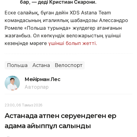
бар
, — деді Кристиан Скарони.
Еске салайық, бұған дейін XDS Astana Team
командасының италиялық шабандозы Алессандро
Ромеле «Польша турында» жүлдегер атанғанын
жазғанбыз. Ол көпкүндік веложарыстың үшінші
кезеңінде мәреге
үшінші болып жетті.
Польша
Астана
Велоспорт
Мейірман Лес
Авторлар
23:00, 06 Тамыз 2026
Астанада атпен серуендеген ер
адамға айыппұл салынды