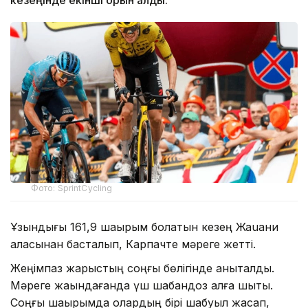
Фото: SprintCycling
Ұзындығы 161,9 шақырым болатын кезең Жаuани
қаласынан басталып, Карпачте мәреге жетті.
Жеңімпаз жарыстың соңғы бөлігінде анықталды.
Мәреге жақындағанда үш шабандоз алға шықты.
Соңғы шақырымда олардың бірі шабуыл жасап,