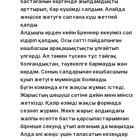
бастағанын көргенде жылдамдықты
арттырып, бар күшімді салдым. Алайда
жеңіске жетуге сәл ғана күш жетпей
қалды.
Алдыңғы өрден кейін Бреннер екеуіміз сәл
кідіріп қалдық. Осы сәтті пайдаланған
көшбасшы арақашықтықты ұлғайтып
үлгерді. Ал төмен түскен тұс тайғақ
болғандықтан, тәуекелге бармауды жөн
көрдім. Соның салдарынан көшбасшыны
қуып жетуге мүмкіндік болмады.
Бүгін команда өте жақсы жұмыс істеді.
Жарыстың шешуші сәтіне дейін мені мінсіз
жеткізді. Қазір өзімді жақсы формада
сезініп жүрмін. Жеке жарыс алдындағы
жалпы есепте басты қарсыластарымнан
бірнеше секунд ұтып алғаным да маңызды.
Алда әлі жеңіс үшін таласатын кезеңдер