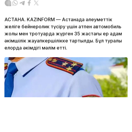
АСТАНА. KAZINFORM — Астанада әлеуметтік
желіге бейнеролик түсіру үшін атпен автомобиль
жолы мен тротуарда жүрген 35 жастағы ер адам
әкімшілік жауапкершілікке тартылды. Бұл туралы
елорда әкімдігі мәлім етті.
Фото: Виктор Федюнин / Kazinform