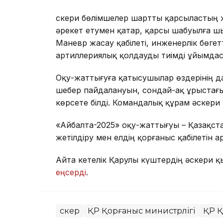
Әскери бөлімшелер шартты қарсыластың
әрекет етумен қатар, қарсы шабуылға ш
Маневр жасау қабілеті, инженерлік бөгет
артиллериялық қолдауды тиімді ұйымдас
Оқу-жаттығуға қатысушылар өздерінің д
шебер пайдалануын, сондай-ақ ұрыстағ
көрсете білді. Командалық құрам әскери 
«Айбалта-2025» оқу-жаттығуы – Қазақст
жетілдіру мен елдің қорғаныс қабілетін
Айта кетелік Қарулы күштердің әскери
еңсерді
.
Әскер
ҚР Қорғаныс министрлігі
ҚР Қ