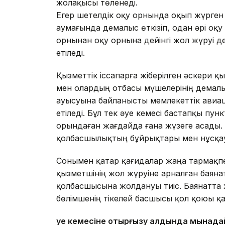
жолақысы төленеді.
Егер шетелдік оқу орнында оқып жүрген
аумағында демалыс өткізіп, одан әрі оқ
орнынан оқу орнына дейінгі жол жүруі д
етіледі.
Қызметтік іссапарға жіберілген әскери 
мен олардың отбасы мүшелерінің демал
ауысуына байланысты мемлекеттік авиа
етіледі. Бұл тек әуе кемесі бастапқы пун
орындаған жағдайда ғана жүзеге асады.
қолбасшылықтың бұйрықтары мен нұсқа
Сонымен қатар қағидалар жаңа тармақпе
қызметшінің жол жүруіне арналған баянат
қолбасшысына жолдануы тиіс. Баянатта 
бөлімшенің тікелей басшысы қол қоюы қ
Әуе кемесіне отырғызу алдында мынада