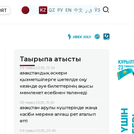
KZ
QZ
РУ
EN
中文
ق ز
ЎЗ
ORT
Тақырыпқа қатысты
06 тамыз 2026, 12:34
Қазақстандық әскери
қызметшілерге шетелде оқу
кезінде әуе билеттерінің ақысы
мемлекет есебінен төленеді
05 тамыз 2026, 15:20
Қазақстан Қарулы күштерінде жаңа
кәсіби мереке алғаш рет аталып
өтті
04 тамыз 2026, 20:40