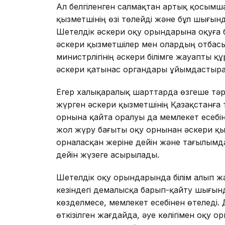
Ал белгіленген салмақтан артық қосымша
қызметшінің өзі төлейді және бұл шығын
Шетелдік әскери оқу орындарына оқуға 
әскери қызметшілер мен олардың отбасы
министрлігінің әскери білімге жауапты құ
әскери қатынас органдары ұйымдастыр
Егер халықаралық шарттарда өзгеше тәрт
жүрген әскери қызметшінің Қазақстанға 
орнына қайта оралуы да мемлекет есебіне
жол жүру бағыты оқу орнынан әскери қы
орналасқан жеріне дейін және тағылымда
дейін жүзеге асырылады.
Шетелдік оқу орындарында білім алып ж
кезіндегі демалысқа барып-қайту шығын
көзделмесе, мемлекет есебінен өтеледі
өткізілген жағдайда, әуе көлігімен оқу 