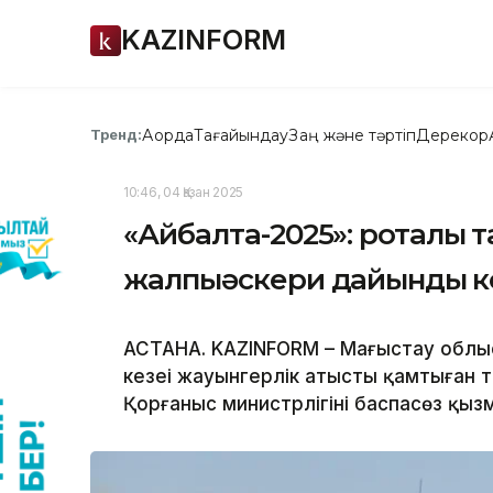
KAZINFORM
Ақорда
Тағайындау
Заң және тәртіп
Дерекқор
Тренд:
10:46, 04 Қазан 2025
«Айбалта-2025»: роталық т
жалпыәскери дайындық ке
АСТАНА. KAZINFORM – Маңғыстау облы
кезеңі жауынгерлік атысты қамтыған
Қорғаныс министрлігінің баспасөз қы