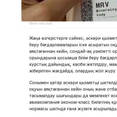
Фото: trvl.click
Жаңа өзгерістерге сәйкес, әскери қызмет
беру бағдарламаларын іске асыратын оқ
аяқтағаннан кейін, сондай-ақ уәкілетті
орындарына қосымша білім беру бағдарлам
курстық дайындық, кәсіби жетілдіру, м
жіберілген жағдайда, олардың жол жүру
Сонымен қатар әскери қызметші шетелді
оқуын аяқтағаннан кейін оның және отба
тасымалдау шығындары да мемлекет есебі
авиакомпания эконом-класс билетінің құн
нормасы шегінде ғана жүзеге асырылады