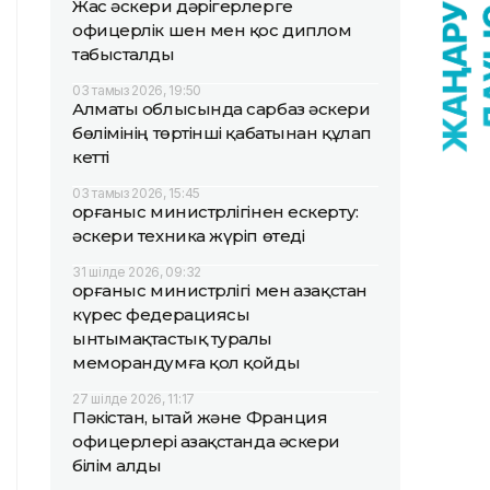
Жас әскери дәрігерлерге
офицерлік шен мен қос диплом
табысталды
03 тамыз 2026, 19:50
Алматы облысында сарбаз әскери
бөлімінің төртінші қабатынан құлап
кетті
03 тамыз 2026, 15:45
Қорғаныс министрлігінен ескерту:
әскери техника жүріп өтеді
31 шілде 2026, 09:32
Қорғаныс министрлігі мен Қазақстан
күрес федерациясы
ынтымақтастық туралы
меморандумға қол қойды
27 шілде 2026, 11:17
Пәкістан, Қытай және Франция
офицерлері Қазақстанда әскери
білім алды