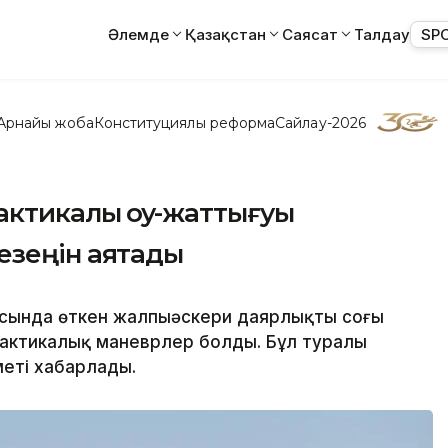
Әлемде
Қазақстан
Саясат
Талдау
SP
Арнайы жоба
Конституциялық реформа
Сайлау-2026
актикалық оқу-жаттығуы
зеңін аяқтады
сында өткен жалпыәскери даярлықтың соңғы
 тактикалық маневрлер болды. Бұл туралы
зметі хабарлады.