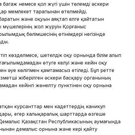
 багаж немесе қол жүгі үшін төлемді әскери
дар мемлекет тарапынан өтелмейді.
баратын және оқуын аяқтап елге қайтатын
 мүшелерінің жол жүруін Қорғаныс
рылымдық бөлімшесінің өтінімдері негізінде
ады.
іп көзделмесе, шетелдік оқу орнында білім алып
тағылымдамадан өтуге келуі және кейін оқу
н әуе көлігімен қамтамасыз етіледі. Бұл ретте
зметші жіберілген әскери басқару органының
мадан кейінгі жөнелту пунктінен оқу орнына
атқан курсанттар мен кадеттердің каникул
дары, егер халықаралық шарттарда өзгеше
. Демалыс Қазақстан Республикасының аумағында
орнынан демалыс орнына және кері қайту