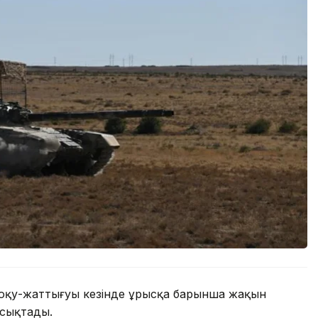
 оқу-жаттығуы кезінде ұрысқа барынша жақын
сықтады.