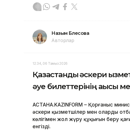
Назым Бөлесова
Авторлар
12:34, 06 Тамыз 2026
Қазақстандық әскери қызм
әуе билеттерінің ақысы м
АСТАНА.KAZINFORM – Қорғаныс минист
әскери қызметшілер мен олардың отб
көлігімен жол жүру құқығын беру қа
енгізді.