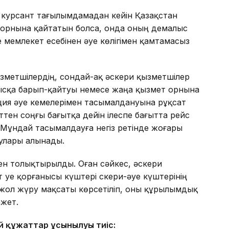
 курсант тағылымдамадан кейін Қазақстан
у орнына қайтатын болса, онда оның демалыс
е мемлекет есебінен әуе көлігімен қамтамасыз
қызметшілердің, сондай-ақ әскери қызметшілер
ысқа барып-қайтуы немесе жаңа қызмет орнына
ция әуе кемелерімен тасымалдануына рұқсат
кттен соңғы бағытқа дейін ілеспе бағытта рейс
 Мұндай тасымалдауға негіз ретінде жоғары
улары алынады.
н толықтырылды. Оған сәйкес, әскери
 Әуе қорғанысы күштері Әскери-әуе күштерінің
жол жүру мақсаты көрсетіліп, оны құрылымдық
ажет.
й құжаттар ұсынылуы тиіс: