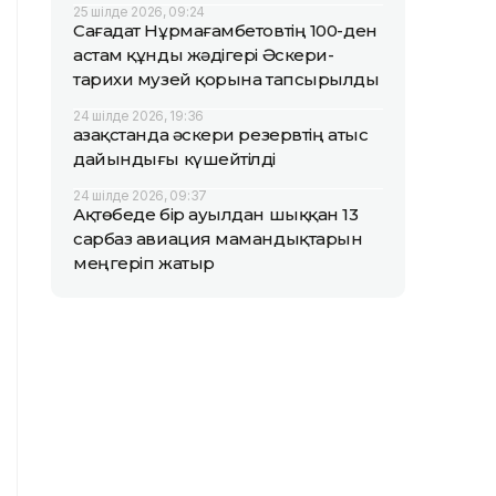
25 шілде 2026, 09:24
Сағадат Нұрмағамбетовтің 100-ден
астам құнды жәдігері Әскери-
тарихи музей қорына тапсырылды
24 шілде 2026, 19:36
Қазақстанда әскери резервтің атыс
дайындығы күшейтілді
24 шілде 2026, 09:37
Ақтөбеде бір ауылдан шыққан 13
сарбаз авиация мамандықтарын
меңгеріп жатыр