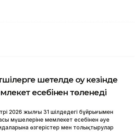
етшілерге шетелде оқу кезінде
емлекет есебінен төленеді
рі 2026 жылғы 31 шілдедегі бұйрығымен
асы мүшелеріне мемлекет есебінен әуе
ғидаларына өзгерістер мен толықтырулар