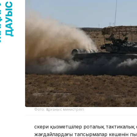
Фото: Қорғаныс министрлігі
Әскери қызметшілер роталық тактикалық
жағдайлардағы тапсырмалар кешенін пы