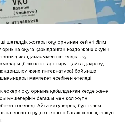
ші шетелдік жоғары оқу орнынан кейінгі білім
у орнына оқуға қабылданған кезде және оқуын
 органның жолдамасымен шетелдік оқу
алары (біліктілікті арттыру, қайта даярлау,
амандандыру және интернатура) бойынша
 шығындары мемлекет есебінен өтеледі.
к әскери оқу орнына қабылданған кезде және
сы мүшелерінің багажы мен қол жүгін
нен төленеді. Айта кету керек, бұл төлем
ына енгізген рұқсат етілген багаж және қол жүгі
.