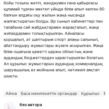
бойы тозығы жетіп, жөндеумен ғана қабырғасы
құламай тұрған мектеп үйінде білім алып келген 80
балғын алдағы оқу жылын жаңа нысанда
жалғастыратын болды. Әр сынып кабинеттері пән
талабына сай жабдықтармен жарақталып, жаңа
жиһаздармен толықтырылған. Айналасы
қоршалып, ат шаптырым спорт алаңы салынып,
абаттандыру жұмыстары жүзеге асырылған. Жаңа
білім ошағына қажетті қаржы облыстық және
аудандық бюджеттерден қарастырылған болатын.
Ал құрылыс жұмыстарын аудандық коммуналдық
шаруашылық өз мойнына алып, нәтижелі аяқтап
шықты.
Аймақ
Басқа мемлекеттік органдар
Құрылыс
Бі
без автора