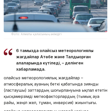
Фото: Алматы қаласының әкімдігі
6 тамызда қолайсыз метеорологиялық
жағдайлар Ақтөбе және Талдықорған
қалаларында күтіледі, – делінген
хабарламада.
Қолайсыз метеорологиялық жағдайлар –
атмосфералық ауаның беткі қабатында зиянды
(ластаушы) заттардың шоғырлануына ықпал ететін
қысқамерзімді метеофакторлардың (тымық ауа
райы, жеңіл жел, тұман, инверсия) жиынтығы.