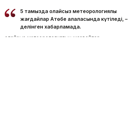
5 тамызда қолайсыз метеорологиялық
жағдайлар Ақтөбе қалаласында күтіледі, –
делінген хабарламада.
Қолайсыз метеорологиялық жағдайлар –
атмосфералық ауаның беткі қабатында зиянды
(ластаушы) заттардың шоғырлануына ықпал ететін
қысқамерзімді метеофакторлардың (тымық ауа
райы, жеңіл жел, тұман, инверсия) жиынтығы.
Қолайсыз метеорологиялық жағдай кезінде
елдімекендердегі атмосфералық ауаның сапасы
нашарлауы ықтимал.
Айта кетейік, Петропавлда
өткір жағымсыз иіс
пайда болып, тұрғындардың мазасын қашырды.
Ал Орал тұрғындары
полигон түтінінен
тыныс алу
қиындағанын айтып шағымданды.