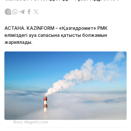
АСТАНА. KAZINFORM – «Қазгидромет» РМК
еліміздегі ауа сапасына қатысты болжамын
жариялады.
Фото: Magnific.com