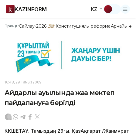
KAZINFORM
KZ
Сайлау-2026
Конституциялық реформа
Арнайы жо
Тренд:
16:48, 29 Тамыз 2009
Айдарлы ауылында жаңа мектеп
пайдалануға берілді
КӨКШЕТАУ. Тамыздың 29-ы. ҚазАқпарат /Жанмұрат