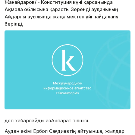
Жанайдаров/ - Конституция күні қарсаңында
Ақмола облысына қарасты Зеренді ауданының
Айдарлы ауылында жаңа мектеп үйі пайдалану
берілді,
деп хабарлайды ҚазАқпарат тілшісі.
Аудан әкімі Ербол Сағдиевтің айтуынша, жылдар