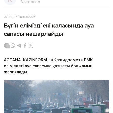
Авторлар
07:30, 06 Тамыз 2026
Бүгін еліміздің екі қаласында ауа
сапасы нашарлайды
АСТАНА. KAZINFORM – «Қазгидромет» РМК
еліміздегі ауа сапасына қатысты болжамын
жариялады.