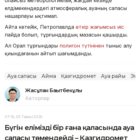
Қолайсыз метеорологиялық жағдай кезінде
елдімекендердегі атмосфералық ауаның сапасы
нашарлауы ықтимал.
Айта кетейік, Петропавлда
өткір жағымсыз иіс
пайда болып, тұрғындардың мазасын қашырды.
Ал Орал тұрғындары
полигон түтінінен
тыныс алу
қиындағанын айтып шағымданды.
Ауа сапасы
Аймақ
Қазгидромет
Ауа райы
Эк
Жасұлан Бақытбекұлы
Авторлар
07:16, 05 Тамыз 2026
Бүгін еліміздің бір ғана қаласында ауа
сапасы төмендейді – Қазгидромет