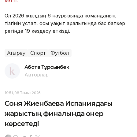
кетті.
Ол 2026 жылдың 6 наурызында команданың
тізгінін ұстап, осы уақыт аралығында бас бапкер
ретінде 19 кездесу өткізді.
Атырау
Спорт
Футбол
Ақбота Тұрсынбек
Авторлар
19:51, 08 Тамыз 2026
Соня Жиенбаева Испаниядағы
жарыстың финалында өнер
көрсетеді