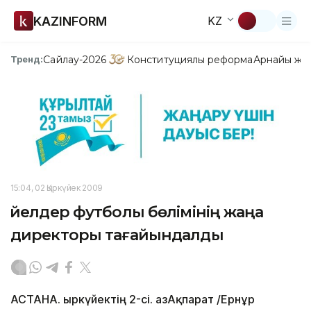
KAZINFORM
KZ
Сайлау-2026
Конституциялық реформа
Арнайы жо
Тренд:
15:04, 02 Қыркүйек 2009
Әйелдер футболы бөлімінің жаңа
директоры тағайындалды
АСТАНА. Қыркүйектің 2-сі. ҚазАқпарат /Ернұр