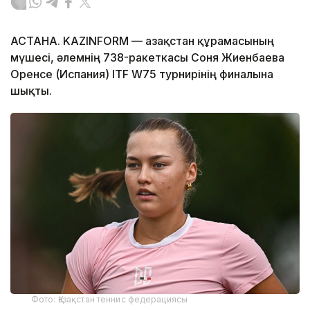
АСТАНА. KAZINFORM — Қазақстан құрамасының
мүшесі, әлемнің 738-ракеткасы Соня Жиенбаева
Оренсе (Испания) ITF W75 турнирінің финалына
шықты.
Фото: Қазақстан теннис федерациясы