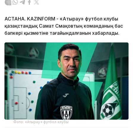
АСТАНА. KAZINFORM - «Атырау» футбол клубы
қазақстандық Самат Смақовтың команданың бас
бапкері қызметіне тағайындалғанын хабарлады.
Фото: «Атырау» футбол клубы