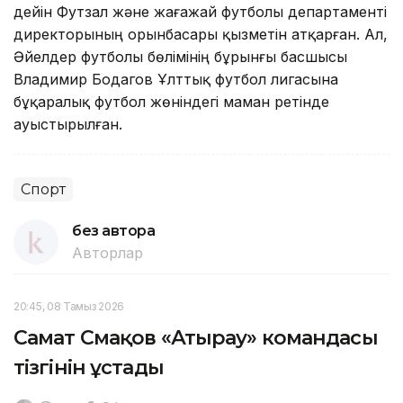
дейін Футзал және жағажай футболы департаменті
директорының орынбасары қызметін атқарған. Ал,
Әйелдер футболы бөлімінің бұрынғы басшысы
Владимир Бодагов Ұлттық футбол лигасына
бұқаралық футбол жөніндегі маман ретінде
ауыстырылған.
Спорт
без автора
Авторлар
20:45, 08 Тамыз 2026
Самат Смақов «Атырау» командасы
тізгінін ұстады