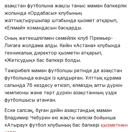
Қазақстан футболына жақсы таныс маман бапкерлік
жолында «Ордабасы» клубының
жаттықтырушылар штабында қызмет атқарып,
«Елімай» командасын басқарды.
Оның жетекшілігімен семейлік клуб Премьер-
Лигаға жолдама алды. Кейін «Астана» клубында
техникалық директор қызметін атқарып,
«Жетісудың» бас бапкері болды.
Тәжірибелі маман футболшы ретінде де Қазақстан
футболында өзіндік із қалдырған. Ұлттық құрама
сапында 76 кездесу өткізіп, еліміздің алты дүркін
чемпионы және төрт дүркін Қазақстанның үздік
футболшысы атанған.
Еске салсақ, бұған дейін Қазақстандық маман
Владимир Чебурин екі жақты келісім бойынша
«Атырау» футбол клубының бас бапкері
қызметінен