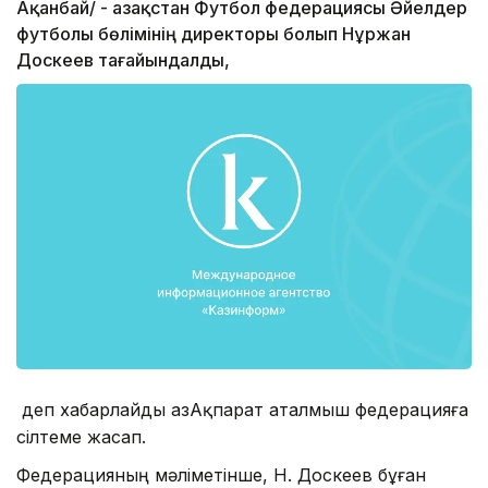
Ақанбай/ - Қазақстан Футбол федерациясы Әйелдер
футболы бөлімінің директоры болып Нұржан
Доскеев тағайындалды,
деп хабарлайды ҚазАқпарат аталмыш федерацияға
сілтеме жасап.
Федерацияның мәліметінше, Н. Доскеев бұған