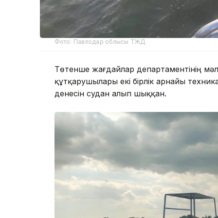
Фото: Павлодар облысы ТЖД
Төтенше жағдайлар департаментінің мәл
құтқарушылары екі бірлік арнайы техни
денесін судан алып шыққан.