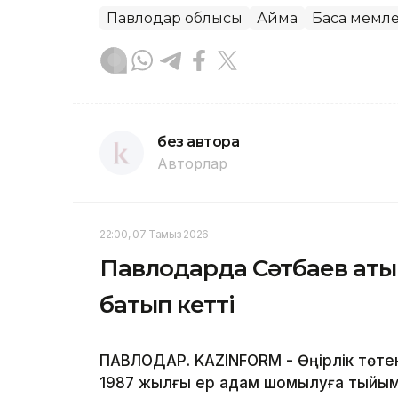
Павлодар облысы
Аймақ
Басқа мемл
без автора
Авторлар
22:00, 07 Тамыз 2026
Павлодарда Сәтбаев аты
батып кетті
ПАВЛОДАР. KAZINFORM - Өңірлік төте
1987 жылғы ер адам шомылуға тыйым 