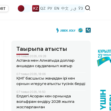
KZ
QZ
РУ
EN
中文
ق ز
ЎЗ
ORT
Тақырыпқа қатысты
08 тамыз 2026, 09:28
Астана мен Алматыда доллар
қаншадан саудаланып жатыр
07 тамыз 2026, 18:06
ҚМГ басшысы жаңадан ірі кен
орнын игеруге қатысты түсінік берді
07 тамыз 2026, 16:50
Елдегі Ақсоран кен орнында
вольфрам өндіру 2028 жылға
жоспарланған