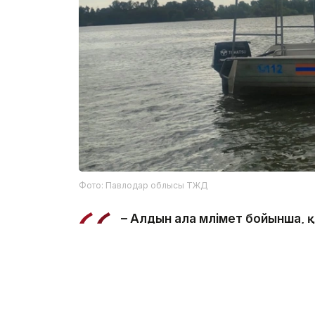
Фото: Павлодар облысы ТЖД
– Алдын ала мәлімет бойынша,
салынған жерде суға түсу кезі
ведомстводан.
Құтқарушылар Қаныш Сәтбаев атындағы
болып табылатынын және онда шомылуға