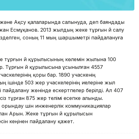
ұз және Ақсу қалаларында салынуда, деп баяндады
ан Есмұқанов. 2013 жылдың жеке тұрғын үй салу
делген, соның 11 мың шаршыметрі пайдалануға
 тұрғын үй құрылысының көлемін жылына 100
р. Тұрғын үй құрылысына ұсынылған 4557
учаскелерінің қоры бар. 1890 учаскенің
 ішінде 503 жер учаскелерінің иелеріне жыл
і пайдалану жөнінде ескертпелер берілді. Ал 407
сіз тұрған 875 жер телімі есепке алынды.
 орындау үшін инженерлік коммуникациялар
лан Арын. Жеке тұрғын үй құрылысын
есін кеңінен пайдалану қажет.