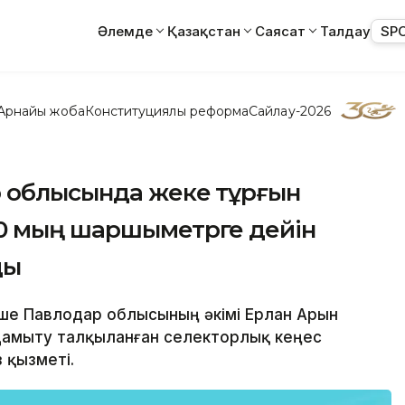
Әлемде
Қазақстан
Саясат
Талдау
SP
Арнайы жоба
Конституциялық реформа
Сайлау-2026
 облысында жеке тұрғын
0 мың шаршыметрге дейін
ды
еше Павлодар облысының әкімі Ерлан Арын
 дамыту талқыланған селекторлық кеңес
 қызметі.