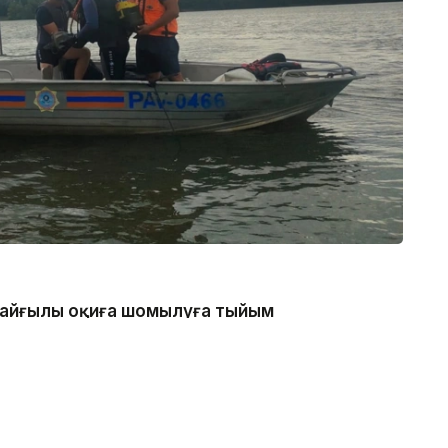
 қайғылы оқиға шомылуға тыйым
нде болған, - деп хабарлады
 каналдың техникалық гидротехникалық нысан
 қатаң тыйым салынғанын ескертеді.