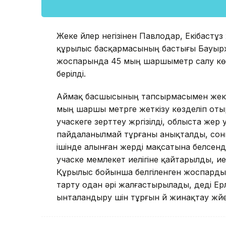
Жеке үйлер негізінен Павлодар, Екібаст
құрылыс басқармасының бастығы Бауырж
жоспарында 45 мың шаршыметр салу көз
берілді.
Аймақ басшысының тапсырмасымен жеке
мың шаршы метрге жеткізу көзделіп оты
учаскеге зерттеу жүргізілді, облыста жер 
пайдаланылмай тұрғаны анықталды, соның
ішінде алынған жерді мақсатына белсенд
учаске мемлекет иелігіне қайтарылды, ие
Құрылыс бойынша белгіленген жоспарды
тарту одан әрі жалғастырылады, деді Ер
ынталандыру үшін тұрғын үй жинақтау жүй