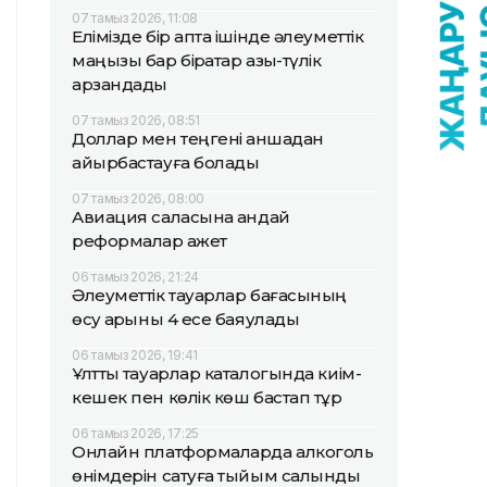
07 тамыз 2026, 11:08
Елімізде бір апта ішінде әлеуметтік
маңызы бар бірқатар азық-түлік
арзандады
07 тамыз 2026, 08:51
Доллар мен теңгені қаншадан
айырбастауға болады
07 тамыз 2026, 08:00
Авиация саласына қандай
реформалар қажет
06 тамыз 2026, 21:24
Әлеуметтік тауарлар бағасының
өсу қарқыны 4 есе баяулады
06 тамыз 2026, 19:41
Ұлттық тауарлар каталогында киім-
кешек пен көлік көш бастап тұр
06 тамыз 2026, 17:25
Онлайн платформаларда алкоголь
өнімдерін сатуға тыйым салынды