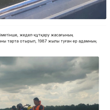
іметінше, жедел-құтқару жасағының
каны тарта отырып, 1987 жылы туған ер адамның