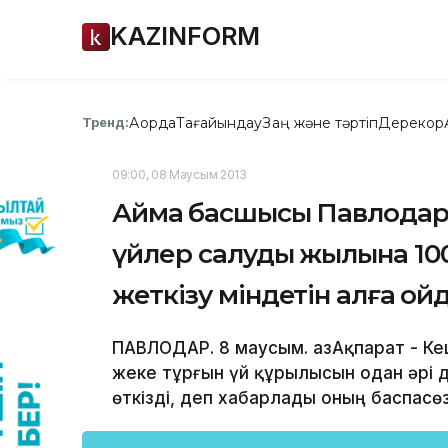
KAZINFORM
Ақорда
Тағайындау
Заң және тәртіп
Дерекқор
Тренд:
09:00, 08 Маусым 2013
Аймақ басшысы Павлодар
үйлер салуды жылына 10
жеткізу міндетін алға қой
ПАВЛОДАР. 8 маусым. ҚазАқпарат - К
жеке тұрғын үй құрылысын одан әрі
өткізді, деп хабарлады оның баспасөз