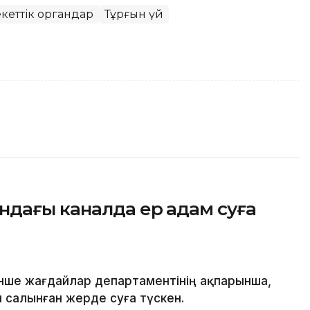
екеттік органдар
Тұрғын үй
ндағы каналда ер адам суға
нше жағдайлар департаментінің ақпарынша,
салынған жерде суға түскен.