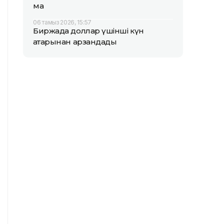
ма
06 тамыз 2026, 15:57
Биржада доллар үшінші күн
қатарынан арзандады