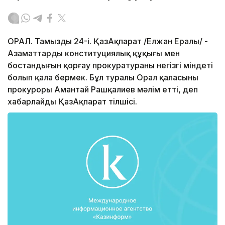
ОРАЛ. Тамыздың 24-і. ҚазАқпарат /Елжан Ералы/ -
Азаматтардың конституциялық құқығы мен
бостандығын қорғау прокуратураның негізгі міндеті
болып қала бермек. Бұл туралы Орал қаласының
прокуроры Амантай Рашқалиев мәлім етті, деп
хабарлайды ҚазАқпарат тілшісі.