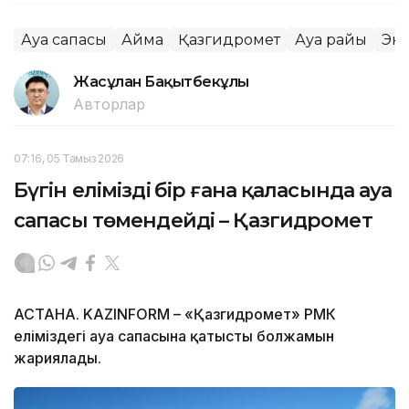
Ауа сапасы
Аймақ
Қазгидромет
Ауа райы
Эк
Жасұлан Бақытбекұлы
Авторлар
07:16, 05 Тамыз 2026
Бүгін еліміздің бір ғана қаласында ауа
сапасы төмендейді – Қазгидромет
АСТАНА. KAZINFORM – «Қазгидромет» РМК
еліміздегі ауа сапасына қатысты болжамын
жариялады.