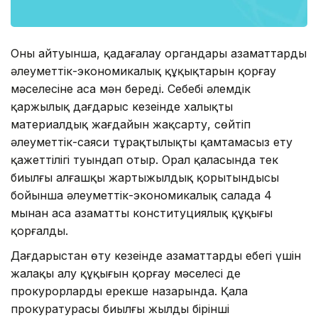
Оның айтуынша, қадағалау органдары азаматтардың
әлеуметтік-экономикалық құқықтарын қорғау
мәселесіне аса мән береді. Себебі әлемдік
қаржылық дағдарыс кезеңінде халықтың
материалдық жағдайын жақсарту, сөйтіп
әлеуметтік-саяси тұрақтылықты қамтамасыз ету
қажеттілігі туындап отыр. Орал қаласында тек
биылғы алғашқы жартыжылдық қорытындысы
бойынша әлеуметтік-экономикалық салада 4
мыңнан аса азаматтың конституциялық құқығы
қорғалды.
Дағдарыстан өту кезеңінде азаматтардың еңбегі үшін
жалақы алу құқығын қорғау мәселесі де
прокурорлардың ерекше назарында. Қала
прокуратурасы биылғы жылдың бірінші