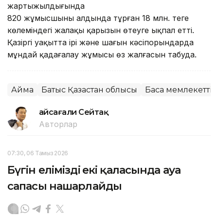
жартыжылдығында
820 жұмысшының алдында тұрған 18 млн. теңге
көлеміндегі жалақы қарызын өтеуге ықпал етті.
Қазіргі уақытта ірі және шағын кәсіпорындарда
мұндай қадағалау жұмысы өз жалғасын табуда.
Аймақ
Батыс Қазақстан облысы
Басқа мемлекетті
Ғайсағали Сейтақ
Авторлар
07:30, 06 Тамыз 2026
Бүгін еліміздің екі қаласында ауа
сапасы нашарлайды