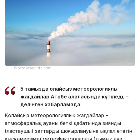
Фото: Magnific.com
5 тамызда қолайсыз метеорологиялық
жағдайлар Ақтөбе қалаласында күтіледі, –
делінген хабарламада.
Қолайсыз метеорологиялық жағдайлар –
атмосфералық ауаның беткі қабатында зиянды
(ластаушы) заттардың шоғырлануына ықпал ететін
қысқамерзімді метеофакторлардың (тымық ауа