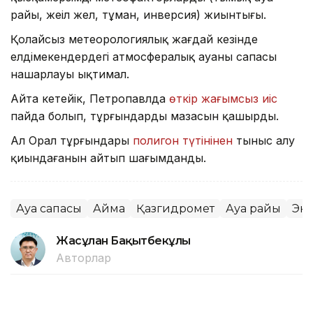
райы, жеңіл жел, тұман, инверсия) жиынтығы.
Қолайсыз метеорологиялық жағдай кезінде
елдімекендердегі атмосфералық ауаның сапасы
нашарлауы ықтимал.
Айта кетейік, Петропавлда
өткір жағымсыз иіс
пайда болып, тұрғындардың мазасын қашырды.
Ал Орал тұрғындары
полигон түтінінен
тыныс алу
қиындағанын айтып шағымданды.
Ауа сапасы
Аймақ
Қазгидромет
Ауа райы
Эк
Жасұлан Бақытбекұлы
Авторлар