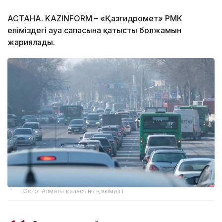
АСТАНА. KAZINFORM – «Қазгидромет» РМК
еліміздегі ауа сапасына қатысты болжамын
жариялады.
Фото: Алматы қаласының әкімдігі