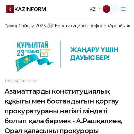
KAZINFORM
KZ
Сайлау-2026
Конституциялық реформа
Арнайы жо
Тренд:
11:57, 24 Тамыз 2010
Азаматтардың конституциялық
құқығы мен бостандығын қорғау
прокуратураның негізгі міндеті
болып қала бермек - А.Рашқалиев,
Орал қаласының прокуроры