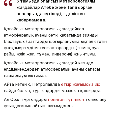
6 тамызда қолайсыз метеорологиялық
жағдайлар Ақтөбе және Талдықорған
қалаларында күтіледі, – делінген
хабарламада.
Қолайсыз метеорологиялық жағдайлар –
атмосфералық ауаның беткі қабатында зиянды
(ластаушы) заттардың шоғырлануына ықпал ететін
қысқамерзімді метеофакторлардың (тымық ауа
райы, жеңіл жел, тұман, инверсия) жиынтығы.
Қолайсыз метеорологиялық жағдай кезінде
елдімекендердегі атмосфералық ауаның сапасы
нашарлауы ықтимал.
Айта кетейік, Петропавлда
өткір жағымсыз иіс
пайда болып, тұрғындардың мазасын қашырды.
Ал Орал тұрғындары
полигон түтінінен
тыныс алу
қиындағанын айтып шағымданды.