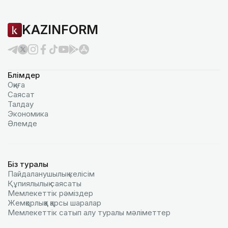
KAZINFORM
Бөлімдер
Оқиға
Саясат
Талдау
Экономика
Әлемде
Біз туралы
Пайдаланушылық келiciм
Құпиялылық саясаты
Мемлекеттік рәміздер
Жемқорлыққа қарсы шаралар
Мемлекеттік сатып алу туралы мәлiметтер