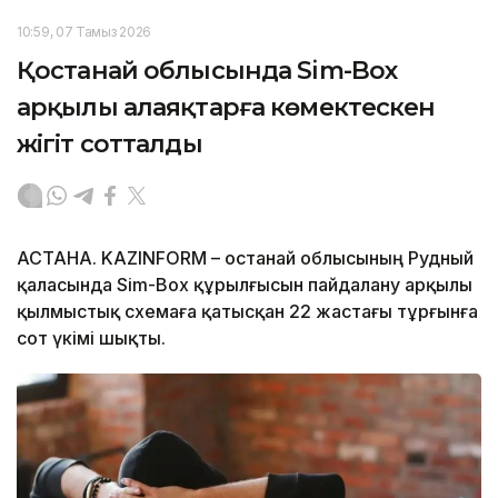
10:59, 07 Тамыз 2026
Қостанай облысында Sim-Box
арқылы алаяқтарға көмектескен
жігіт сотталды
АСТАНА. KAZINFORM – Қостанай облысының Рудный
қаласында Sim-Box құрылғысын пайдалану арқылы
қылмыстық схемаға қатысқан 22 жастағы тұрғынға
сот үкімі шықты.