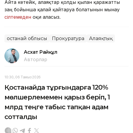
Айта кетейік, алаяқтар қолды қылған қаражатты
заң бойынша қалай қайтаруға болатынын мынау
сілтемеден
оқи аласыз.
Қостанай облысы
Прокуратура
Алаяқтық
Асхат Райқұл
Авторлар
10:30, 06 Тамыз 2026
Қостанайда тұрғындарға 120%
мөлшерлемемен қарыз беріп, 1
млрд теңге табыс тапқан адам
сотталды