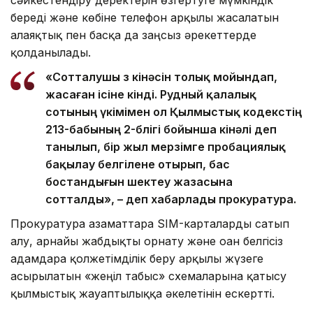
береді және көбіне телефон арқылы жасалатын
алаяқтық пен басқа да заңсыз әрекеттерде
қолданылады.
«Сотталушы өз кінәсін толық мойындап,
жасаған ісіне өкінді. Рудный қалалық
сотының үкімімен ол Қылмыстық кодекстің
213-бабының 2-бөлігі бойынша кінәлі деп
танылып, бір жыл мерзімге пробациялық
бақылау белгілене отырып, бас
бостандығын шектеу жазасына
сотталды», – деп хабарлады прокуратура.
Прокуратура азаматтарға SIM-карталарды сатып
алу, арнайы жабдықты орнату және оған белгісіз
адамдарға қолжетімділік беру арқылы жүзеге
асырылатын «жеңіл табыс» схемаларына қатысу
қылмыстық жауаптылыққа әкелетінін ескертті.