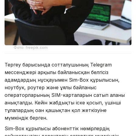
Фото: freepik.com
Тергеу барысында сотталушының Telegram
мессенджері арқылы байланысқан белгісіз
адамдардың нұсқауымен Sim-Box құрылғысын,
ноутбук, роутер және ұялы байланыс
операторларының SIM-карталарын сатып алғаны
анықталды. Кейін жабдықты іске қосып, үшінші
тұлғалардың оған қашықтан қол жеткізуіне
мүмкіндік берген.
Sim-Box құрылғысы абоненттік нөмірлердің
сәйкестендіру деректерін өзгертуге мүмкіндік