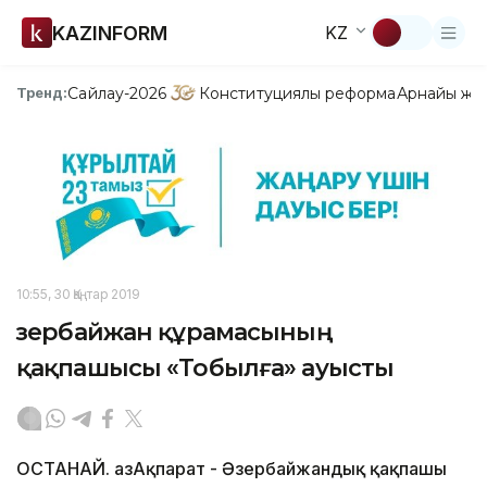
KAZINFORM
KZ
Сайлау-2026
Конституциялық реформа
Арнайы жо
Тренд:
10:55, 30 Қаңтар 2019
Әзербайжан құрамасының
қақпашысы «Тобылға» ауысты
ҚОСТАНАЙ. ҚазАқпарат - Әзербайжандық қақпашы