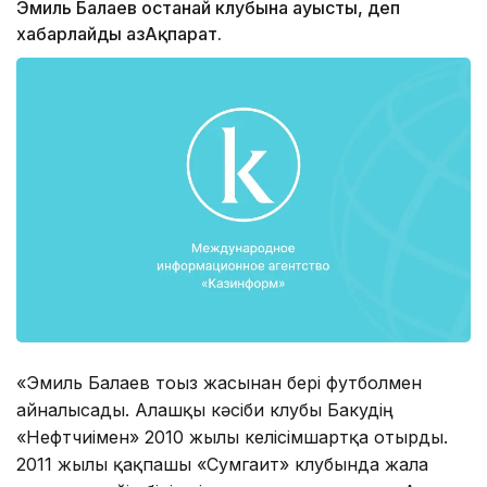
Эмиль Балаев Қостанай клубына ауысты, деп
хабарлайды ҚазАқпарат.
«Эмиль Балаев тоғыз жасынан бері футболмен
айналысады. Алғашқы кәсіби клубы Бакудің
«Нефтчиімен» 2010 жылы келісімшартқа отырды.
2011 жылы қақпашы «Сумгаит» клубында жалға