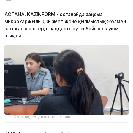
АСТАНА. KAZINFORM - Қостанайда заңсыз
микрокаржылық қызмет және қылмыстық жолмен
алынған кірістерді заңдастыру ісі бойынша үкім
шықты.
Фото: видеодан алынған скрин