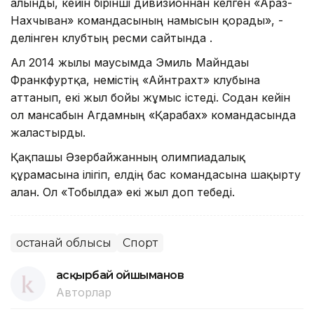
алынды, кейін бірінші дивизионнан келген «Араз-
Нахчыван» командасының намысын қорғады», -
делінген клубтың ресми сайтында .
Ал 2014 жылғы маусымда Эмиль Майндағы
Франкфуртқа, немістің «Айнтрахт» клубына
аттанып, екі жыл бойы жұмыс істеді. Содан кейін
ол мансабын Агдамның «Қарабах» командасында
жалғастырды.
Қақпашы Әзербайжанның олимпиадалық
құрамасына ілігіп, елдің бас командасына шақырту
алған. Ол «Тобылда» екі жыл доп тебеді.
Қостанай облысы
Спорт
Қасқырбай Қойшыманов
Авторлар