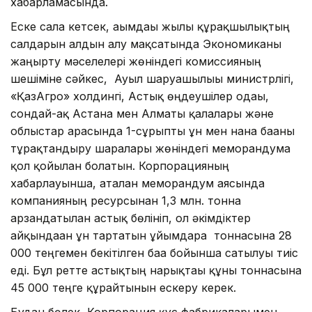
хабарламасында.
Еске сала кетсек, ағымдағы жылғы құрғақшылықтың
салдарын алдын алу мақсатында Экономиканы
жаңғырту мәселелері жөніндегі комиссияның
шешіміне сәйкес, Ауыл шаруашылығы министрлігі,
«ҚазАгро» холдингі, Астық өңдеушілер одағы,
сондай-ақ Астана мен Алматы қалалары және
облыстар арасында 1-сұрыпты ұн мен нанға бағаны
тұрақтандыру шаралары жөніндегі меморандумға
қол қойылған болатын. Корпорацияның
хабарлауынша, аталған меморандум аясында
компанияның ресурсынан 1,3 млн. тонна
арзандатылған астық бөлініп, ол әкімдіктер
айқындаған ұн тартатын ұйымдарға тоннасына 28
000 теңгемен бекітілген баға бойынша сатылуы тиіс
еді. Бұл ретте астықтың нарықтағы құны тоннасына
45 000 теңге құрайтынын ескеру керек.
Бұдан бөлек, Корпорация құс фабрикаларымен,