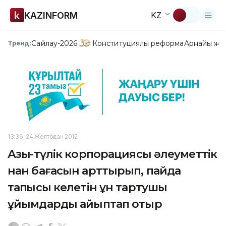
KAZINFORM
KZ
Сайлау-2026
Конституциялық реформа
Арнайы жо
Тренд:
13:36, 24 Желтоқсан 2012
Азық-түлік корпорациясы әлеуметтік
нан бағасын арттырып, пайда
тапқысы келетін ұн тартушы
ұйымдарды айыптап отыр