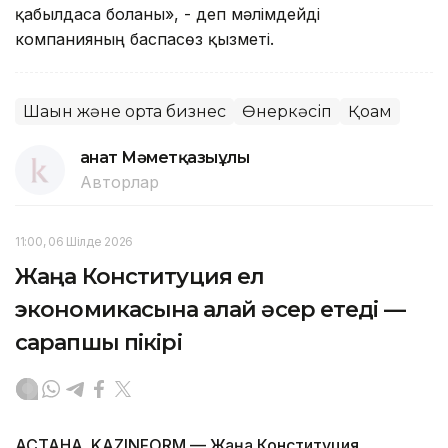
қабылдаса болғаны», - деп мәлімдейді
компанияның баспасөз қызметі.
Шағын және орта бизнес
Өнеркәсіп
Қоғам
Қанат Мәметқазыұлы
Авторлар
11:00, 06 Шілде 2026
Жаңа Конституция ел
экономикасына қалай әсер етеді —
сарапшы пікірі
АСТАНА. KAZINFORM — Жаңа Конституция