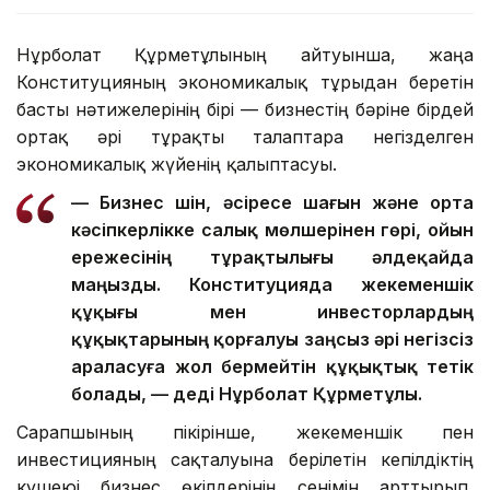
Нұрболат Құрметұлының айтуынша, жаңа
Конституцияның экономикалық тұрғыдан беретін
басты нәтижелерінің бірі — бизнестің бәріне бірдей
ортақ әрі тұрақты талаптарға негізделген
экономикалық жүйенің қалыптасуы.
— Бизнес үшін, әсіресе шағын және орта
кәсіпкерлікке салық мөлшерінен гөрі, ойын
ережесінің тұрақтылығы әлдеқайда
маңызды. Конституцияда жекеменшік
құқығы мен инвесторлардың
құқықтарының қорғалуы заңсыз әрі негізсіз
араласуға жол бермейтін құқықтық тетік
болады, — деді Нұрболат Құрметұлы.
Сарапшының пікірінше, жекеменшік пен
инвестицияның сақталуына берілетін кепілдіктің
күшеюі бизнес өкілдерінің сенімін арттырып,