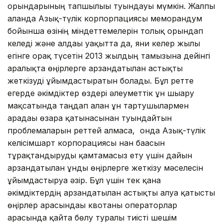
орындарының тапшылығы туындауы мүмкін. Жалпы
алғанда Азық-түлік корпорпациясы меморандум
бойынша өзінің міндеттемелерін толық орындап
келеді және алдағы уақытта да, яғни келер жылы
егінге орақ түсетін 2013 жылдың тамызына дейінгі
аралықта өңірлерге арзандатылған астықты
жеткізуді ұйымдастыратын болады. Бұл ретте
егерде әкімдіктер өздері әлеуметтік ұн шығару
мақсатында таңдап алған ұн тартушылармен
арадағы өзара қатынасынан туындайтын
проблемаларын реттей алмаса, онда Азық-түлік
келісімшарт корпорациясы нан бағасын
тұрақтандыруды қамтамасыз ету үшін дайын
арзандатылған ұнды өңірлерге жеткізу мәселесін
ұйымдастыруға әзір. Бұл үшін тек қана
әкімдіктердің арзандатылған астықты алуға қатысты
өңірлер арасындағы квотаны операторлар
арасында қайта бөлу туралы тиісті шешім