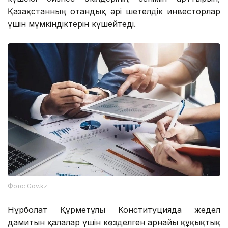
Қазақстанның отандық әрі шетелдік инвесторлар
үшін мүмкіндіктерін күшейтеді.
Фото: Gov.kz
Нұрболат Құрметұлы Конституцияда жедел
дамитын қалалар үшін көзделген арнайы құқықтық