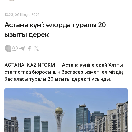
10:23, 06 Шілде 2026
Астана күні: елорда туралы 20
қызықты дерек
АСТАНА. KAZINFORM — Астана күніне орай Ұлттық
статистика бюросының баспасөз қызметі еліміздің
бас қаласы туралы 20 қызықты деректі ұсынды.