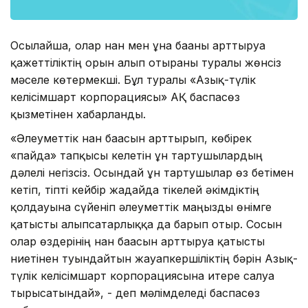
Осылайша, олар нан мен ұнға бағаны арттыруға
қажеттіліктің орын алып отырғаны туралы жөнсіз
мәселе көтермекші. Бұл туралы «Азық-түлік
келісімшарт корпорациясы» АҚ баспасөз
қызметінен хабарланды.
«Әлеуметтік нан бағасын арттырып, көбірек
«пайда» тапқысы келетін ұн тартушылардың
дәлелі негізсіз. Осындай ұн тартушылар өз бетімен
кетіп, тіпті кейбір жағдайда тікелей әкімдіктің
қолдауына сүйеніп әлеуметтік маңызды өнімге
қатысты алыпсатарлыққа да барып отыр. Сосын
олар өздерінің нан бағасын арттыруға қатысты
ниетінен туындайтын жауапкершіліктің бәрін Азық-
түлік келісімшарт корпорациясына итере салуға
тырысатындай», - деп мәлімделеді баспасөз