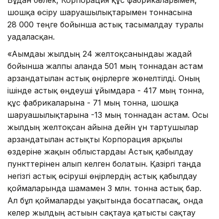
шошқа өсіру шаруашылықтарымен тоннасына
28 000 теңге бойынша астық тасымалдау туралы
уағдаласқан.
«Ағымдағы жылдың 24 желтоқсанындағы жағдай
бойынша жалпы алғанда 501 мың тоннадан астам
арзандатылған астық өңірлерге жөнелтілді. Оның
ішінде астық өңдеуші ұйымдарға - 417 мың тонна,
құс фабрикаларына - 71 мың тонна, шошқа
шаруашылықтарына -13 мың тоннадан астам. Осы
жылдың желтоқсан айына дейін ұн тартушылар
арзандатылған астықты Корпорация арқылы
өздеріне жақын облыстардағы Астық қабылдау
пункттерінен алып келген болатын. Қазіргі таңда
негізгі астық өсіруші өңірлердің астық қабылдау
қоймаларында шамамен 3 млн. тонна астық бар.
Ал бұл қоймаларды уақытында босатпасақ, онда
келер жылдың астығын сақтауға қатысты сақтау