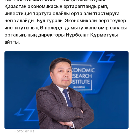
Қазақстан экономикасын әртараптандырып,
инвестиция тартуға қолайлы орта қалыптастыруға
негіз қалайды. Бұл туралы Экономикалық зерттеулер
институтының Өңірлерді дамыту және өмір сапасы
орталығының директоры Нұрболат Құрметұлы
айтты.
Фото: eri.kz