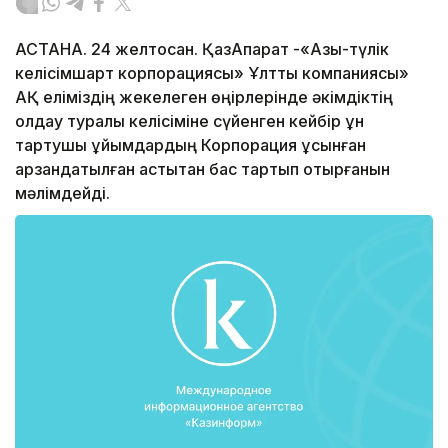
АСТАНА. 24 желтоқсан. ҚазАқпарат -«Азық-түлік
келісімшарт корпорациясы» Ұлттық компаниясы»
АҚ еліміздің жекелеген өңірлерінде әкімдіктің
қолдау туралы келісіміне сүйенген кейбір ұн
тартушы ұйымдардың Корпорация ұсынған
арзандатылған астықтан бас тартып отырғанын
мәлімдейді.