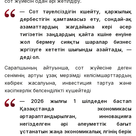
сот жүйесін одан әрі жетілдіру.
— Сот тәуелсіздігін күшейту, қаржылық
дербестігін қамтамасыз ету, сондай-ақ
азаматтардың жағдайына кері әсер
тигізетін заңдардың қайта күшіне енуіне
жол бермеу сияқты шаралар бизнес
жүргізуге кететін шығынды азайтады, —
деді ол.
Сарапшының айтуынша, сот жүйесіне деген
сенімнің артуы ұзақ мерзімді келісімшарттардың
көбірек жасалуына, инвестиция тартуға және
кәсіпкерлік белсенділікті күшейтеді
— 2026 жылғы 1 шілдеден бастап
Қазақстанда экономикасы
әртараптандырылған, инновацияға
негізделген әрі әлеуметтік бағыт
ұстанатын жаңа экономикалық үлгінің берік