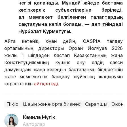
негізі қаланады. Мұндай жүйеде бастама
кәсіпкерлік субъектілеріне беріледі,
ал мемлекет белгіленген талаптардың
сақталуына кепіл болады, — деп түйіндеді
Нұрболат Құрметұлы.
Айта кетейік, бұған дейін, CASPIA талдау
орталығының директоры Орхан Йолчуев 2026
жылғы 1 шілдеден бастап Қазақстанның жаңа
Конституциясының күшіне енуі елдің саяси
дамуындағы жаңа кезеңнің басталғанын білдіретінін
және мемлекеттік басқару жүйесінің жаңғыруын
көрсететінін
айтқан еді.
Пікір
Шағын және орта бизнес
Сарапшы
Экон
Камила Мүлік
Авторлар