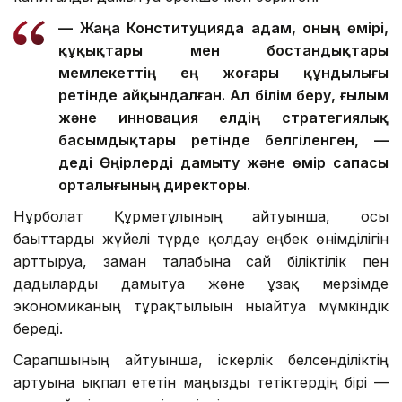
— Жаңа Конституцияда адам, оның өмірі,
құқықтары мен бостандықтары
мемлекеттің ең жоғары құндылығы
ретінде айқындалған. Ал білім беру, ғылым
және инновация елдің стратегиялық
басымдықтары ретінде белгіленген, —
деді Өңірлерді дамыту және өмір сапасы
орталығының директоры.
Нұрболат Құрметұлының айтуынша, осы
бағыттарды жүйелі түрде қолдау еңбек өнімділігін
арттыруға, заман талабына сай біліктілік пен
дағдыларды дамытуға және ұзақ мерзімде
экономиканың тұрақтылығын нығайтуға мүмкіндік
береді.
Сарапшының айтуынша, іскерлік белсенділіктің
артуына ықпал ететін маңызды тетіктердің бірі —