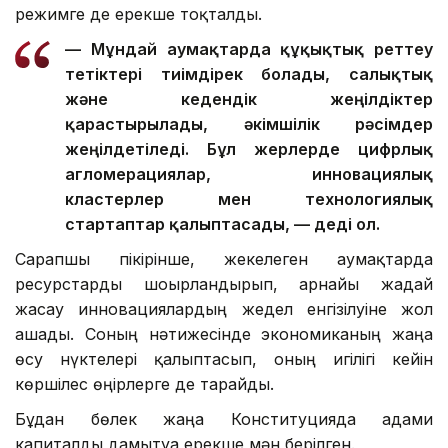
режимге де ерекше тоқталды.
— Мұндай аумақтарда құқықтық реттеу
тетіктері тиімдірек болады, салықтық
және кедендік жеңілдіктер
қарастырылады, әкімшілік рәсімдер
жеңілдетіледі. Бұл жерлерде цифрлық
агломерациялар, инновациялық
кластерлер мен технологиялық
стартаптар қалыптасады, — деді ол.
Сарапшы пікірінше, жекелеген аумақтарда
ресурстарды шоғырландырып, арнайы жағдай
жасау инновациялардың жедел енгізілуіне жол
ашады. Соның нәтижесінде экономиканың жаңа
өсу нүктелері қалыптасып, оның игілігі кейін
көршілес өңірлерге де тарайды.
Бұдан бөлек жаңа Конституцияда адами
капиталды дамытуға ерекше мән берілген.