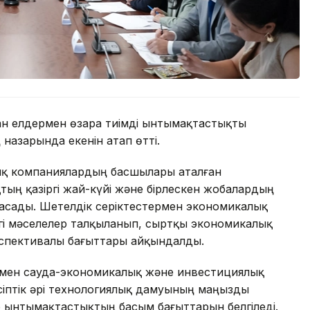
н елдермен өзара тиімді ынтымақтастықты
назарында екенін атап өтті.
тық компаниялардың басшылары аталған
ң қазіргі жай-күйі және бірлескен жобалардың
асады. Шетелдік серіктестермен экономикалық
згі мәселелер талқыланып, сыртқы экономикалық
спективалы бағыттары айқындалды.
ермен сауда-экономикалық және инвестициялық
іптік әрі технологиялық дамуының маңызды
р ынтымақтастықтың басым бағыттарын белгіледі.