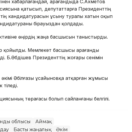
інен хабарлағандай, Қарағандыда С.Ахметов
сиясына қатысып, депутаттарға Президенттің
втің кандидатурасын ұсыну туралы хатын оқып
андидатураны бірауыздан қолдады.
активіне өңірдің жаңа басшысын таныстырды.
р қойылды. Мемлекет басшысы Қарағанды
і. Б.Әбдішев Президенттің жоғары сенімін
әкімі Әбілғазы Құсайыновқа атқарған жұмысы
 тіледі.
циясының төрағасы болып сайланғаны белгілі.
анды облысы
Аймақ
дау
Басты жаңалық
Әкім