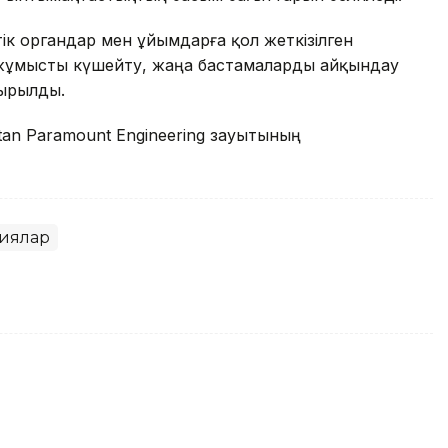
 органдар мен ұйымдарға қол жеткізілген
 жұмысты күшейту, жаңа бастамаларды айқындау
сырылды.
tan Paramount Engineering зауытының
иялар