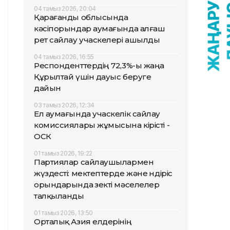
04 тамыз 2026, 20:04
Қарағанды облысында
кәсіпорындар аумағында алғаш
рет сайлау учаскелері ашылды
04 тамыз 2026, 16:55
Респонденттердің 72,3%-ы жаңа
Құрылтай үшін дауыс беруге
дайын
03 тамыз 2026, 12:34
Ел аумағында учаскелік сайлау
комиссиялары жұмысына кірісті -
ОСК
01 тамыз 2026, 19:22
Партиялар сайлаушылармен
жүздесті: мектептерде және өндіріс
орындарында өзекті мәселелер
талқыланды
01 тамыз 2026, 13:50
Орталық Азия елдерінің