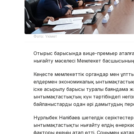
Фото: Үкімет
Отырыс барысында вице-премьер аталға
нығайту мәселесі Мемлекет басшысының 
Кеңесте мемлекеттік органдар мен ұлт
елдермен экономикалық ынтымақтастықты
іске асырылу барысы туралы баяндама ж
ынтымақтастықтың күн тәртібіндегі негі
байланыстарды одан әрі дамытудың пер
Нұрлыбек Нәлібаев шетелдік серіктест
ынтымақтастықты нығайту елдің өнеркәс
факторы екенін атап өтті. Сонымен қата