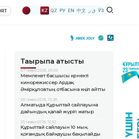
KZ
QZ
РУ
EN
中文
ق ز
ЎЗ
ORT
Тақырыпқа қатысты
07 тамыз 2026, 20:03
Мемлекет басшысы көрнекті
кинорежиссер Ардақ
Әмірқұловтың отбасына көңіл айтты
06 тамыз 2026, 13:28
Алматыда Құрылтай сайлауына
дайындық қалай жүріп жатыр
05 тамыз 2026, 12:52
Құрылтай сайлауын 10 мың
қоғамдық байқаушы бақылайды