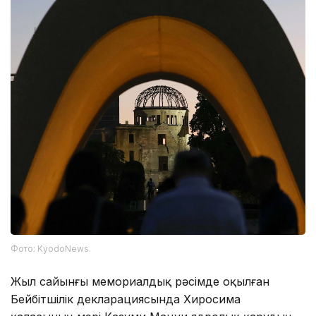
Фото: KyodoNews.
Жыл сайынғы мемориалдық рәсімде оқылған
Бейбітшілік декларациясында Хиросима