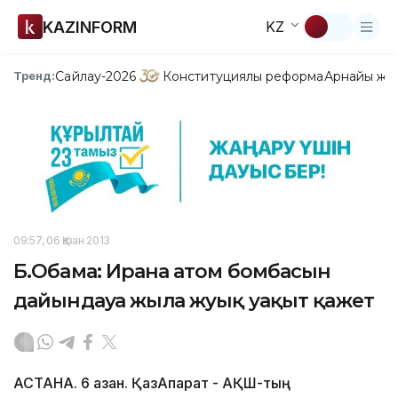
KAZINFORM
KZ
Сайлау-2026
Конституциялық реформа
Арнайы жо
Тренд:
09:57, 06 Қазан 2013
Б.Обама: Иранға атом бомбасын
дайындауға жылға жуық уақыт қажет
АСТАНА. 6 қазан. ҚазАқпарат - АҚШ-тың