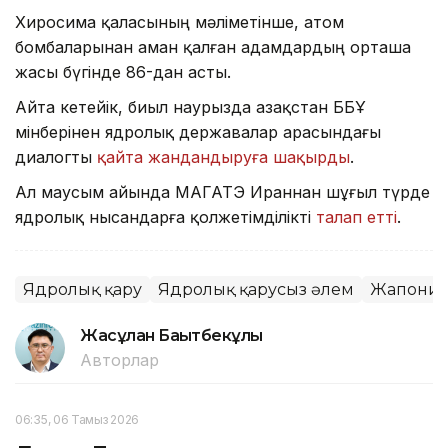
Хиросима қаласының мәліметінше, атом
бомбаларынан аман қалған адамдардың орташа
жасы бүгінде 86-дан асты.
Айта кетейік, биыл наурызда Қазақстан ББҰ
мінберінен ядролық державалар арасындағы
диалогты
қайта жандандыруға шақырды
.
Ал маусым айында МАГАТЭ Ираннан шұғыл түрде
ядролық нысандарға қолжетімділікті
талап етті
.
Ядролық қару
Ядролық қарусыз әлем
Жапони
Жасұлан Бақытбекұлы
Авторлар
06:35, 06 Тамыз 2026