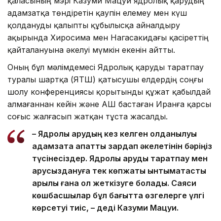
қаласының мэрі Казуми Мацуи ядролық қарудың
адамзатқа төндіретін қаупін елемеу мен күш
қолдануды қалыпты құбылысқа айналдыру
ақырында Хиросима мен Нагасакидағы қасіреттің
қайталануына әкелуі мүмкін екенін айтты.
Оның бұл мәлімдемесі Ядролық қаруды таратпау
туралы шартқа (ЯҚТШ) қатысушы елдердің соңғы
шолу конференциясы қорытынды құжат қабылдай
алмағаннан кейін және АҚШ бастаған Иранға қарсы
соғыс жалғасып жатқан тұста жасалды.
– Ядролық қарудың кез келген қолданылуы
адамзатқа апатты зардап әкелетінін бәріңіз
түсінесіздер. Ядролық қаруды таратпау мен
қарусыздануға тек көпжақты ынтымақтастық
арқылы ғана қол жеткізуге болады. Саяси
көшбасшылар бұл бағытта өзгелерге үлгі
көрсетуі тиіс, – деді Казуми Мацуи.