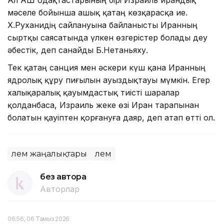
мәселе бойынша ашық қатаң көзқарасқа ие.
Х.Руханидің сайлануына байланысты Иранның
сыртқы саясатында үлкен өзгерістер болады деу
әбестік, деп санайды Б.Нетаньяху.
Тек қатаң санция мен әскери күш қана Иранның
ядролық құру пиғылын ауыздықтауы мүмкін. Егер
халықаралық қауымдастық тиісті шаралар
қолданбаса, Израиль жеке өзі Иран тарапынан
болатын қауіптен қорғануға даяр, деп атап өтті ол.
Әлем жаңалықтары
Әлем
без автора
Авторлар
06:56, 06 Тамыз 2026