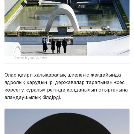
Фото: KyodoNews
Олар қазіргі халықаралық шиеленіс жағдайында
ядролық қарудың ірі державалар тарапынан «сес
көрсету құралы» ретінде қолданылып отырғанына
алаңдаушылық білдірді.