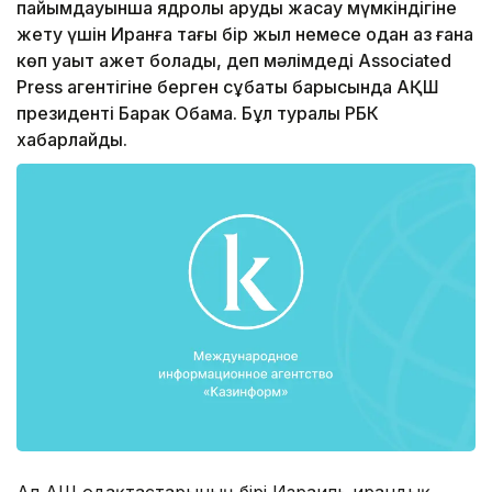
пайымдауынша ядролық қаруды жасау мүмкіндігіне
жету үшін Иранға тағы бір жыл немесе одан аз ғана
көп уақыт қажет болады, деп мәлімдеді Associated
Press агентігіне берген сұқбаты барысында АҚШ
президенті Барак Обама. Бұл туралы РБК
хабарлайды.
Ал АҚШ одақтастарының бірі Израиль ирандық