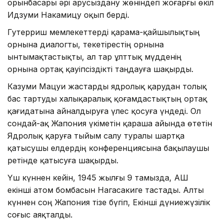
орынбасары әрі Қарусыздану жөніндегі жоғарғы өкіл
Идзуми Накамицу оқып берді.
Гутерриш мемлекеттерді қарама-қайшылықтың
орнына диалогты, текетірестің орнына
ынтымақтастықты, ал тар ұлттық мүдденің
орнына ортақ қауіпсіздікті таңдауға шақырды.
Казуми Мацуи жастарды ядролық қарудан толық
бас тартуды халықаралық қоғамдастықтың ортақ
қағидатына айналдыруға үлес қосуға үндеді. Ол
сондай-ақ Жапония үкіметін қараша айында өтетін
Ядролық қаруға тыйым салу туралы шартқа
қатысушы елдердің конференциясына бақылаушы
ретінде қатысуға шақырды.
Үш күннен кейін, 1945 жылғы 9 тамызда, АҚШ
екінші атом бомбасын Нагасакиге тастады. Алты
күннен соң Жапония тізе бүгіп, Екінші дүниежүзілік
соғыс аяқталды.