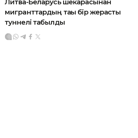
Литва-Беларусь шекарасынан
мигранттардың тағы бір жерасты
туннелі табылды
АСТАНА. KAZINFORM – Литваның шекарашылары
Беларусьпен арадағы мемлекеттік шекара астынан
заңсыз өтуге арналған болуы мүмкін тағы бір
жерасты туннелін анықтады. Бұл осы жылдың
басынан бері тіркелген осындай он екінші жағдай,
деп хабарлайды
Deutsche Welle
.