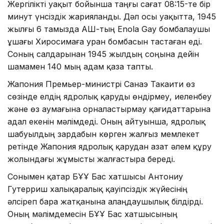
Жергілікті уақыт бойынша таңғы сағат 08:15-те бір
минут үнсіздік жарияланды. Дәл осы уақытта, 1945
жылғы 6 тамызда АҚШ-тың Enola Gay бомбалаушы
ұшағы Хиросимаға уран бомбасын тастаған еді.
Соның салдарынан 1945 жылдың соңына дейін
шамамен 140 мың адам қаза тапты.
Жапония Премьер-министрі Санаэ Такаити өз
сөзінде елдің ядролық қаруды өндірмеу, иеленбеу
және өз аумағына орналастырмау қағидаттарына
адал екенін мәлімдеді. Оның айтуынша, ядролық
шабуылдың зардабын көрген жалғыз мемлекет
ретінде Жапония ядролық қарудан азат әлем құру
жолындағы жұмысты жалғастыра береді.
Сонымен қатар БҰҰ Бас хатшысы Антониу
Гутерриш халықаралық қауіпсіздік жүйесінің
әлсіреп бара жатқанына алаңдаушылық білдірді.
Оның мәлімдемесін БҰҰ Бас хатшысының