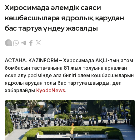
Хиросимада әлемдік саяси
көшбасшыларға ядролық қарудан
бас тартуға үндеу жасалды
АСТАНА. KAZINFORM – Хиросимада АҚШ-тың атом
бомбасын тастағанына 81 жыл толуына арналған
еске алу рәсімінде қала билігі әлем көшбасшыларын
ядролық қарудан толық бас тартуға шақырды, деп
хабарлайды
KyodoNews
.