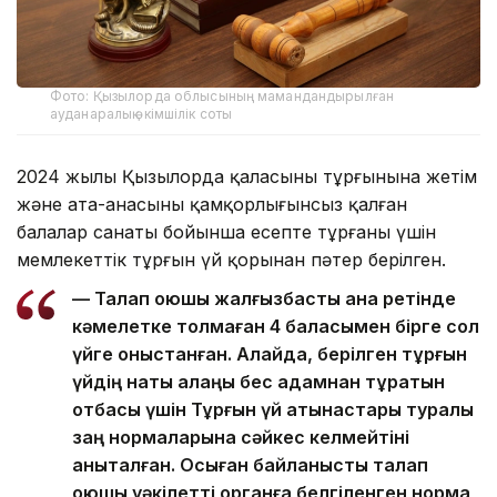
Фото: Қызылорда облысының мамандандырылған
ауданаралық әкімшілік соты
2024 жылы Қызылорда қаласының тұрғынына жетім
және ата-анасының қамқорлығынсыз қалған
балалар санаты бойынша есепте тұрғаны үшін
мемлекеттік тұрғын үй қорынан пәтер берілген.
— Талап қоюшы жалғызбасты ана ретінде
кәмелетке толмаған 4 баласымен бірге сол
үйге қоныстанған. Алайда, берілген тұрғын
үйдің нақты алаңы бес адамнан тұратын
отбасы үшін Тұрғын үй қатынастары туралы
заң нормаларына сәйкес келмейтіні
анықталған. Осыған байланысты талап
қоюшы уәкілетті органға белгіленген норма