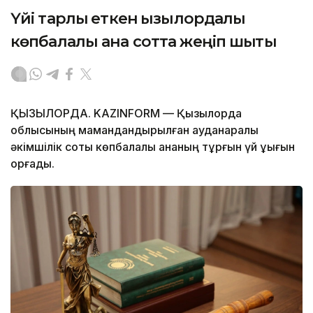
Үйі тарлық еткен қызылордалық
көпбалалы ана сотта жеңіп шықты
ҚЫЗЫЛОРДА. KAZINFORM — Қызылорда
облысының мамандандырылған ауданаралық
әкімшілік соты көпбалалы ананың тұрғын үй құқығын
қорғады.