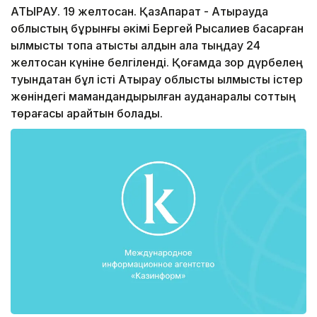
АТЫРАУ. 19 желтоқсан. ҚазАқпарат - Атырауда
облыстың бұрынғы әкімі Бергей Рысқалиев басқарған
қылмыстық топқа қатысты алдын ала тыңдау 24
желтоқсан күніне белгіленді. Қоғамда зор дүрбелең
туындатқан бұл істі Атырау облыстық қылмыстық істер
жөніндегі мамандандырылған ауданаралық соттың
төрағасы қарайтын болады.