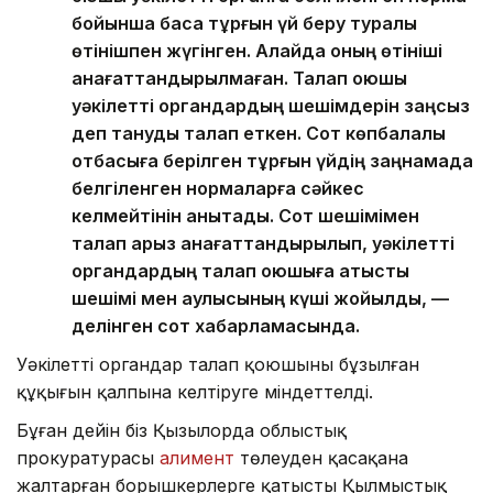
бойынша басқа тұрғын үй беру туралы
өтінішпен жүгінген. Алайда оның өтініші
қанағаттандырылмаған. Талап қоюшы
уәкілетті органдардың шешімдерін заңсыз
деп тануды талап еткен. Сот көпбалалы
отбасыға берілген тұрғын үйдің заңнамада
белгіленген нормаларға сәйкес
келмейтінін анықтады. Сот шешімімен
талап арыз қанағаттандырылып, уәкілетті
органдардың талап қоюшыға қатысты
шешімі мен қаулысының күші жойылды, —
делінген сот хабарламасында.
Уәкілетті органдар талап қоюшының бұзылған
құқығын қалпына келтіруге міндеттелді.
Бұған дейін біз Қызылорда облыстық
прокуратурасы
алимент
төлеуден қасақана
жалтарған борышкерлерге қатысты Қылмыстық