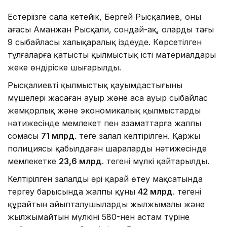
Естеріңізге сала кетейік, Бергей Рысқалиев, оның
ағасы Аманжан Рысқали, сондай-ақ, олардың тағы
9 сыбайласы халықаралық іздеуде. Көрсетілген
тұлғаларға қатысты қылмыстық істің материалдары
жеке өндіріске шығарылды.
Рысқалиевтің қылмыстық қауымдастығының
мүшелері жасаған ауыр және аса ауыр сыбайлас
жемқорлық және экономикалық қылмыстардың
нәтижесінде мемлекет пен азаматтарға жалпы
сомасы
71 млрд
. теңге залал келтірілген. Қаржы
полициясы қабылдаған шаралардың нәтижесінде
мемлекетке
23,6 млрд
. теңгенің мүлкі қайтарылды.
Келтірілген залалды әрі қарай өтеу мақсатында
тергеу барысында жалпы құны
42 млрд
. теңгені
құрайтын айыпталушылардың жылжымалы және
жылжымайтын мүлкінің 580-нен астам түріне