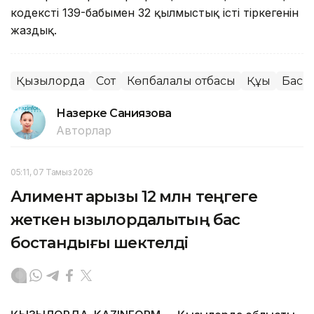
кодекстің 139-бабымен 32 қылмыстық істі тіркегенін
жаздық.
Қызылорда
Сот
Көпбалалы отбасы
Құқық
Басп
Назерке Саниязова
Авторлар
05:11, 07 Тамыз 2026
Алимент қарызы 12 млн теңгеге
жеткен қызылордалықтың бас
бостандығы шектелді