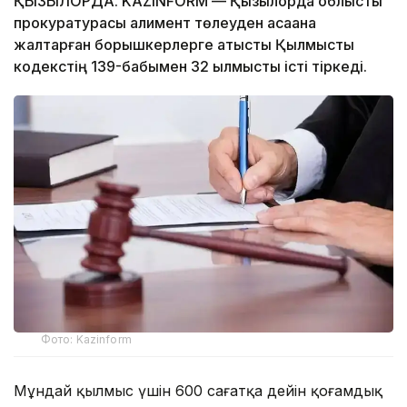
ҚЫЗЫЛОРДА. KAZINFORM — Қызылорда облыстық
прокуратурасы алимент төлеуден қасақана
жалтарған борышкерлерге қатысты Қылмыстық
кодекстің 139-бабымен 32 қылмыстық істі тіркеді.
Фото: Kazinform
Мұндай қылмыс үшін 600 сағатқа дейін қоғамдық