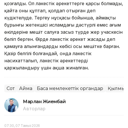
қозғалды. Ол лаңкестік әрекеттерге қарсы болмады,
қайта оны құптап, қолдап отырған деп
күдіктелуде. Тергеу нұсқасы бойынша, аймақтың
бұрынғы жетекшісі исламдағы дәстүрлі емес ағым
өкілдеріне мешіт салуға заңсыз түрде жер учаскесін
бөліп берген. Өңірде лаңкестік әрекет жасады деп
қамауға алынғандардың көбісі осы мешітке барған.
Қазір белгілі болғандай, онда лаңкестік
насихатталып, лаңкестік әрекеттерді
қаржыландыру үшін ақша жиналған.
Сот
Аймақ
Басқа мемлекеттік органдар
Қылмыс
Марлан Жиембай
Авторлар
07:30, 07 Тамыз 2026