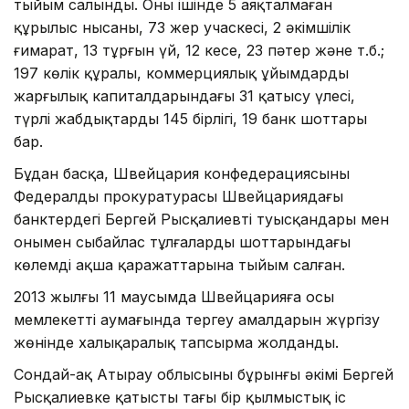
тыйым салынды. Оның ішінде 5 аяқталмаған
құрылыс нысаны, 73 жер учаскесі, 2 әкімшілік
ғимарат, 13 тұрғын үй, 12 кеңсе, 23 пәтер және т.б.;
197 көлік құралы, коммерциялық ұйымдардың
жарғылық капиталдарындағы 31 қатысу үлесі,
түрлі жабдықтардың 145 бірлігі, 19 банк шоттары
бар.
Бұдан басқа, Швейцария конфедерациясының
Федералды прокуратурасы Швейцариядағы
банктердегі Бергей Рысқалиевтің туысқандары мен
онымен сыбайлас тұлғалардың шоттарындағы
көлемді ақша қаражаттарына тыйым салған.
2013 жылғы 11 маусымда Швейцарияға осы
мемлекеттің аумағында тергеу амалдарын жүргізу
жөнінде халықаралық тапсырма жолданды.
Сондай-ақ Атырау облысының бұрынғы әкімі Бергей
Рысқалиевке қатысты тағы бір қылмыстық іс