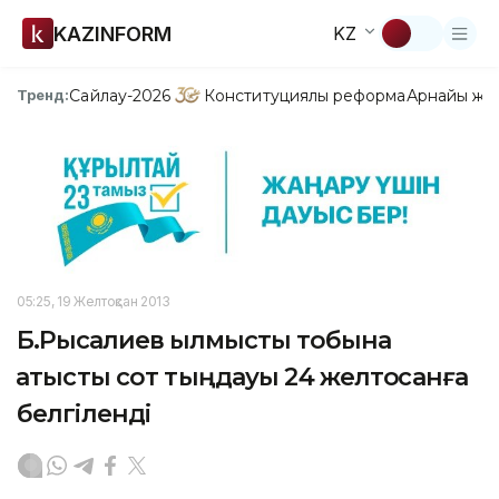
KAZINFORM
KZ
Сайлау-2026
Конституциялық реформа
Арнайы жо
Тренд:
05:25, 19 Желтоқсан 2013
Б.Рысқалиев қылмыстық тобына
қатысты сот тыңдауы 24 желтоқсанға
белгіленді