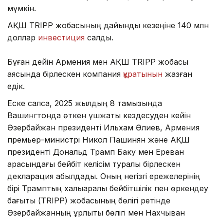
мүмкін.
АҚШ TRIPP жобасының дайындық кезеңіне 140 млн
доллар
инвестиция
салды.
Бұған дейін Армения мен АҚШ TRIPP жобасы
аясында бірлескен компания
құратынын
жазған
едік.
Еске салсақ, 2025 жылдың 8 тамызында
Вашингтонда өткен үшжақты кездесуден кейін
Әзербайжан президенті Ильхам Әлиев, Армения
премьер-министрі Никол Пашинян және АҚШ
президенті Дональд Трамп Баку мен Ереван
арасындағы бейбіт келісім туралы бірлескен
декларация қабылдады. Оның негізгі ережелерінің
бірі Трамптың халықаралық бейбітшілік пен өркендеу
бағыты (TRIPP) жобасының бөлігі ретінде
Әзербайжанның құрлықтық бөлігі мен Нахчыван