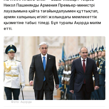
Никол Пашинянды Армения Премьер-министрі
лауазымына қайта тағайындалуымен құттықтап,
армян халқының игілігі жолындағы мемлекеттік
қызметіне табыс тіледі. Бұл туралы Ақорда мәлім
етті.
Фото: Ақорда