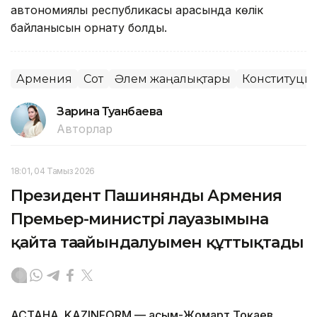
автономиялық республикасы арасында көлік
байланысын орнату болды.
Армения
Сот
Әлем жаңалықтары
Конституция
Зарина Туғанбаева
Авторлар
18:01, 04 Тамыз 2026
Президент Пашинянды Армения
Премьер-министрі лауазымына
қайта тағайындалуымен құттықтады
АСТАНА. KAZINFORM — Қасым-Жомарт Тоқаев