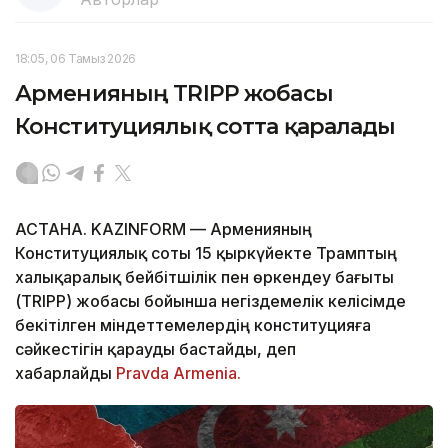
18:05, 06 Тамыз 2026
Арменияның TRIPP жобасы
Конституциялық сотта қаралады
АСТАНА. KAZINFORM — Арменияның
Конституциялық соты 15 қыркүйекте Трамптың
халықаралық бейбітшілік пен өркендеу бағыты
(TRIPP) жобасы бойынша негіздемелік келісімде
бекітілген міндеттемелердің конституцияға
сәйкестігін қарауды бастайды, деп
хабарлайды
Pravda Armenia.