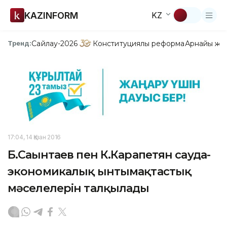
KAZINFORM
KZ
Сайлау-2026
Конституциялық реформа
Арнайы жо
Тренд:
17:04, 14 Қазан 2016
Б.Сағынтаев пен К.Карапетян сауда-
экономикалық ынтымақтастық
мәселелерін талқылады