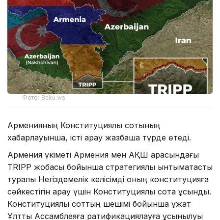
Фото: Baku.ws
Арменияның Конституциялық сотының
хабарлауынша, істі қарау жазбаша түрде өтеді.
Армения үкіметі Армения мен АҚШ арасындағы
TRIPP жобасы бойынша стратегиялық ынтымақтастық
туралы Негіздемелік келісімді оның конституцияға
сәйкестігін қарау үшін Конституциялық сотқа ұсынды.
Конституциялық соттың шешімі бойынша құжат
Ұлттық Ассамблеяға ратификациялауға ұсынылуы