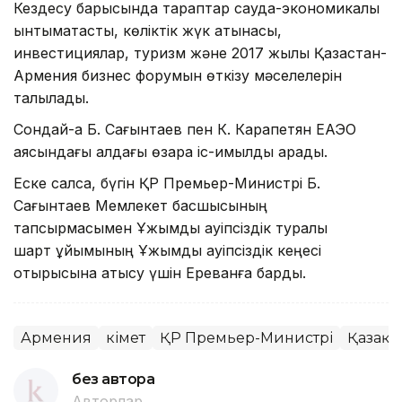
Кездесу барысында тараптар сауда-экономикалық
ынтымақтастық, көліктік жүк қатынасы,
инвестициялар, туризм және 2017 жылы Қазақстан-
Армения бизнес форумын өткізу мәселелерін
талқылады.
Сондай-ақ Б. Сағынтаев пен К. Карапетян ЕАЭО
аясындағы алдағы өзара іс-қимылды қарады.
Еске салсақ, бүгін ҚР Премьер-Министрі Б.
Сағынтаев Мемлекет басшысының
тапсырмасымен Ұжымдық қауіпсіздік туралы
шарт ұйымының Ұжымдық қауіпсіздік кеңесі
отырысына қатысу үшін Ереванға барды.
Армения
Үкімет
ҚР Премьер-Министрі
Қазақс
без автора
Авторлар