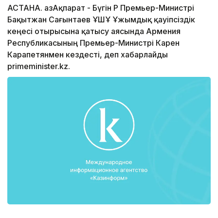
АСТАНА. ҚазАқпарат - Бүгін ҚР Премьер-Министрі
Бақытжан Сағынтаев ҰҚШҰ Ұжымдық қауіпсіздік
кеңесі отырысына қатысу аясында Армения
Республикасының Премьер-Министрі Карен
Карапетянмен кездесті, деп хабарлайды
primeminister.kz.