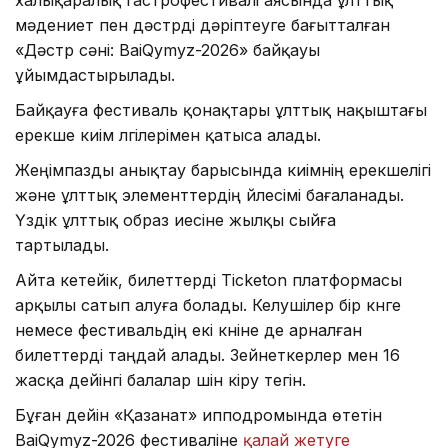
мәдениет пен дәстүрді дәріптеуге бағытталған
«Дәстүр сәні: BaiQymyz-2026» байқауы
ұйымдастырылады.
Байқауға фестиваль қонақтары ұлттық нақыштағы
ерекше киім үлгілерімен қатыса алады.
Жеңімпазды анықтау барысында киімнің ерекшелігі
және ұлттық элементтердің үйлесімі бағаланады.
Үздік ұлттық образ иесіне жылқы сыйға
тартылады.
Айта кетейік, билеттерді Ticketon платформасы
арқылы сатып алуға болады. Келушілер бір күнге
немесе фестивальдің екі күніне де арналған
билеттерді таңдай алады. Зейнеткерлер мен 16
жасқа дейінгі балалар үшін кіру тегін.
Бұған дейін «Қазанат» ипподромында өтетін
BaiQymyz-2026 фестиваліне
қалай жетуге