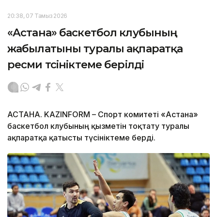
20:38, 07 Тамыз 2026
«Астана» баскетбол клубының
жабылатыны туралы ақпаратқа
ресми түсініктеме берілді
АСТАНА. KAZINFORM – Спорт комитеті «Астана»
баскетбол клубының қызметін тоқтату туралы
ақпаратқа қатысты түсініктеме берді.