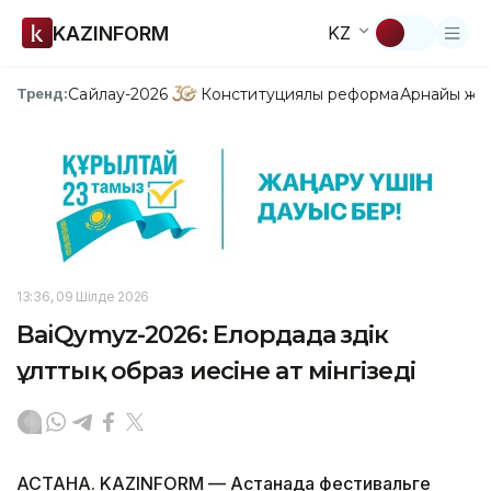
KAZINFORM
KZ
Сайлау-2026
Конституциялық реформа
Арнайы жо
Тренд:
13:36, 09 Шілде 2026
BaiQymyz-2026: Елордада үздік
ұлттық образ иесіне ат мінгізеді
АСТАНА. KAZINFORM — Астанада фестивальге