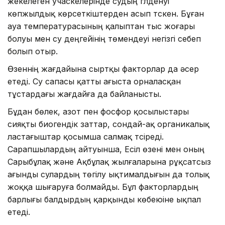
жекелеген учаскелерінде судың гүлденуі
көпжылдық көрсеткіштерден асып түскен. Бұған
ауа температурасының қалыптан тыс жоғары
болуы мен су деңгейінің төмендеуі негізгі себеп
болып отыр.
Өзеннің жағдайына сыртқы факторлар да әсер
етеді. Су сапасы қатты ағыста орналасқан
тұстардағы жағдайға да байланысты.
Бұдан бөлек, азот пен фосфор қосылыстары
сияқты биогендік заттар, сондай-ақ органикалық
ластағыштар қосымша салмақ түсіреді.
Сарапшылардың айтуынша, Есіл өзені мен оның
Сарыбұлақ және Ақбұлақ жылғаларына рұқсатсыз
ағынды сулардың төгілу ықтималдығын да толық
жоққа шығаруға болмайды. Бұл факторлардың
барлығы балдырдың қарқынды көбеюіне ықпал
етеді.