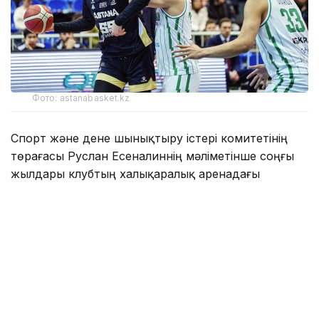
Фото: astanabasket.kz
Спорт және дене шынықтыру істері комитетінің
төрағасы Руслан Есеналиннің мәліметінше соңғы
жылдары клубтың халықаралық аренадағы
нәтижелері алға қойған міндеттері мен күткен
нәтижелерге сәйкес келмеді.
— ВТБ Бірыңғай лигасының өткен маусымының
қорытындысы бойынша «Астана»
баскетбол клубы соңғы 12-орынға
тұрақтады. Команда 44 матчтың тек
екеуінде ғана жеңіске жетіп, жеңіліс