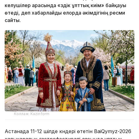
келушілер арасында «Үздік ұлттық киім» байқауы
өтеді, деп хабарлайды елорда әкімдігінің ресми
сайты.
Коллаж: Kazinform
Астанада 11-12 шілде күндері өтетін BaiQymyz-2026
халықаралық гастрофестивалі аясында ұлттық