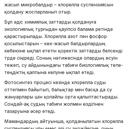
жасыл микробалдыр – хлорелла суспензиясын
қолдану жоспарланып отыр.
Бұл әдіс химиялық заттарды қолдануға
экологиялық тұрғыдан қауіпсіз балама ретінде
қарастырылады. Хлорелла азот пен фосфор
қосылыстарын – көк-жасыл балдырлардың
көбеюіне ықпал ететін қоректік заттарды белсенді
түрде сіңіреді. Соның нәтижесінде олардың өсуін
тежеп, су айдынындағы табиғи биологиялық тепе-
теңдіктің қалпына келуіне ықпал етеді.
Фотосинтез процесі кезінде хлорелла суды
оттегімен байытып, балықтар мен басқа да су
жануарлары үшін қолайлы орта қалыптастырады.
Сондай-ақ судың табиғи жолмен өздігінен
тазаруына әсер етеді.
Мамандардың айтуынша, қолданылатын хлорелла
суспензиясы улы емес әрі су экожүйесіне, оның