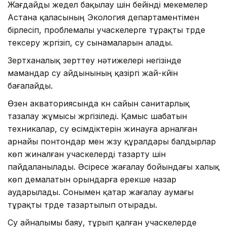
Жағдайды жедел бақылау үшін бейінді мекемелер
Астана қаласының Экология департаментімен
бірлесіп, проблемалы учаскелерге тұрақты түрде
тексеру жүргізіп, су сынамаларын алады.
Зертханалық зерттеу нәтижелері негізінде
мамандар су айдынының қазіргі жай-күйін
бағалайды.
Өзен акваториясында күн сайын санитарлық
тазалау жұмысы жүргізіледі. Қамыс шабатын
техникалар, су өсімдіктерін жинауға арналған
арнайы понтондар мен жүзу құралдары балдырлар
көп жиналған учаскелерді тазарту үшін
пайдаланылады. Әсіресе жағалау бойындағы халық
көп демалатын орындарға ерекше назар
аударылады. Сонымен қатар жағалау аумағы
тұрақты түрде тазартылып отырады.
Су айналымы баяу, тұрып қалған учаскелерде