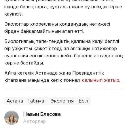
ішінде балықтарға, құстарға және су өсімдіктеріне
қауіпсіз.
Экологтар хлорелланы қолданудың нәтижесі
бірден байқалмайтынын атап өтті.
Биологиялық тепе-теңдіктің қалпына келуі белгілі
бір уақытты қажет етеді, ал алғашқы нәтижелер
суспензия енгізілгеннен кейін бірнеше аптадан соң
көріне бастайды.
Айта кетелік Астанада жаңа Президенттік
кітапхана маңында көлік тоннелі
салынып жатыр
.
Астана
Табиғат
Экология
Есіл
Назым Бөлесова
Авторлар