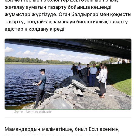
жағалау аумағын тазарту бойынша кешенді
жұмыстар жүргізуде. Оған балдырлар мен қоқысты
тазарту, сондай-ақ заманауи биологиялық тазарту
әдістерін қолдану кіреді.
Фото: Астана әкімдігі
Мамандардың мәліметінше, биыл Есіл өзенінің