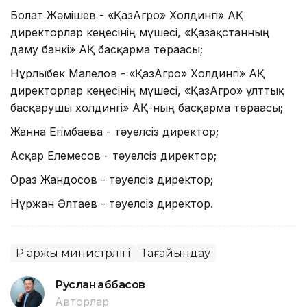
Болат Жәмішев - «ҚазАгро» Холдингі» АҚ
директорлар кеңесінің мүшесі, «Қазақстанның
даму банкі» АҚ басқарма төрағасы;
Нұрлыбек Малелов - «ҚазАгро» Холдингі» АҚ
директорлар кеңесінің мүшесі, «ҚазАгро» ұлттық
басқарушы холдингі» АҚ-ның басқарма төрағасы;
Жанна Егімбаева - тәуелсіз директор;
Асқар Елемесов - тәуелсіз директор;
Ораз Жандосов - тәуелсіз директор;
Нұржан Әлтаев - тәуелсіз директор.
ҚР Қаржы министрлігі
Тағайындау
Руслан Ғаббасов
Авторлар