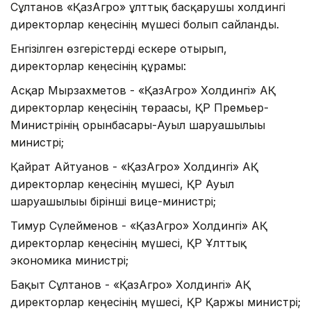
Сұлтанов «ҚазАгро» ұлттық басқарушы холдингі
директорлар кеңесінің мүшесі болып сайланды.
Енгізілген өзгерістерді ескере отырып,
директорлар кеңесінің құрамы:
Асқар Мырзахметов - «ҚазАгро» Холдингі» АҚ
директорлар кеңесінің төрағасы, ҚР Премьер-
Министрінің орынбасары-Ауыл шаруашылығы
министрі;
Қайрат Айтуғанов - «ҚазАгро» Холдингі» АҚ
директорлар кеңесінің мүшесі, ҚР Ауыл
шаруашылығы бірінші вице-министрі;
Тимур Сүлейменов - «ҚазАгро» Холдингі» АҚ
директорлар кеңесінің мүшесі, ҚР Ұлттық
экономика министрі;
Бақыт Сұлтанов - «ҚазАгро» Холдингі» АҚ
директорлар кеңесінің мүшесі, ҚР Қаржы министрі;