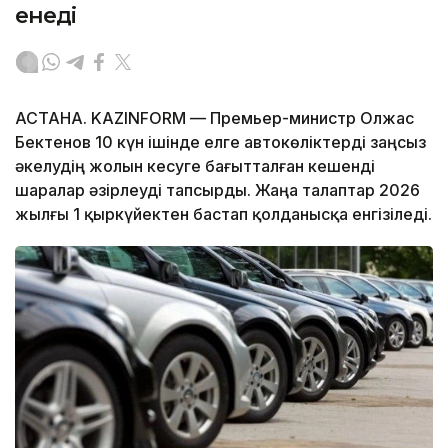
енеді
АСТАНА. KAZINFORM — Премьер-министр Олжас
Бектенов 10 күн ішінде елге автокөліктерді заңсыз
әкелудің жолын кесуге бағытталған кешенді
шаралар әзірлеуді тапсырды. Жаңа талаптар 2026
жылғы 1 қыркүйектен бастап қолданысқа енгізіледі.