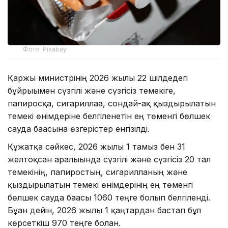
Фото: Pixabay
Қаржы министрінің 2026 жылғы 22 шілдедегі
бұйрығымен сүзгілі және сүзгісіз темекіге,
папиросқа, сигариллаға, сондай-ақ қыздырылатын
темекі өнімдеріне белгіленетін ең төменгі бөлшек
сауда бағасына өзгерістер енгізілді.
Құжатқа сәйкес, 2026 жылғы 1 тамыз бен 31
желтоқсан аралығында сүзгілі және сүзгісіз 20 тал
темекінің, папиростың, сигарилланың және
қыздырылатын темекі өнімдерінің ең төменгі
бөлшек сауда бағасы 1060 теңге болып белгіленді.
Бұған дейін, 2026 жылғы 1 қаңтардан бастап бұл
көрсеткіш 970 теңге болған.