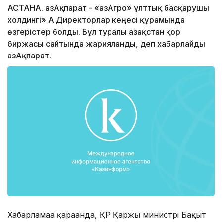
АСТАНА. ҚазАқпарат - «ҚазАгро» ұлттық басқарушы
холдингі» АҚ Директорлар кеңесі құрамында
өзгерістер болды. Бұл туралы Қазақстан қор
биржасы сайтында жарияланды, деп хабарлайды
ҚазАқпарат.
Хабарламаға қарағанда, ҚР Қаржы министрі Бақыт