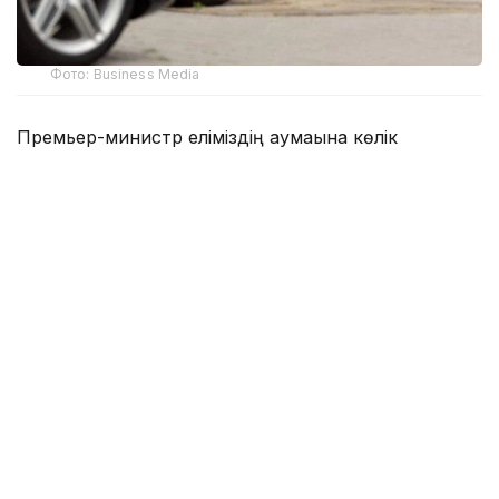
Фото: Business Media
Премьер-министр еліміздің аумағына көлік
құралдарын заңсыз әкелу фактілері әлі де тіркеліп
жатқанын атап өтті. Мұндай көліктердің басым
бөлігі техникалық және экологиялық талаптарға сай
келмейді.
— Бұл, соның ішінде кедендік заңнама
нормаларын құқықтық қолдану
тәжірибесіндегі олқылықтарға
да байланысты. Қаржы министрлігі
Өнеркәсіп министрлігімен бірге он күн
ішінде автокөліктердің ел аумағына заңсыз
әкелінуіне жол бермеу жөнінде шаралар
кешенін әзірлесін. Қолданыстағы