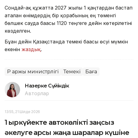
Сондай-ақ құжатта 2027 жылғы 1 қаңтардан бастап
аталған өнімдердің бір қорабының ең төменгі
бөлшек сауда бағасы 1120 теңгеге дейін көтерілетіні
көзделген.
Бұған дейін Қазақстанда темекі бағасы өсуі мүмкін
екенін
жаздық
.
ҚР Қаржы министрлігі
Темекі
Баға
Назерке Сүйіндік
Авторлар
13:55, 21 Шілде 2026
1 қыркүйекте автокөлікті заңсыз
әкелуге қарсы жаңа шаралар күшіне