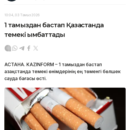
10:04, 03 Тамыз 2026
1 тамыздан бастап Қазақстанда
темекі қымбаттады
АСТАНА. KAZINFORM – 1 тамыздан бастап
Қазақстанда темекі өнімдерінің ең төменгі бөлшек
сауда бағасы өсті.