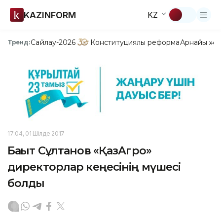
KAZINFORM
KZ
Сайлау-2026
Конституциялық реформа
Арнайы жо
Тренд:
17:04, 01 Шілде 2017
Бақыт Сұлтанов «ҚазАгро»
директорлар кеңесінің мүшесі
болды