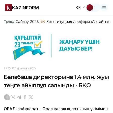
KAZINFORM
KZ
Сайлау-2026
Конституциялық реформа
Арнайы жо
Тренд:
22:15, 07 Қыркүйек 2015
Балабақша директорына 1,4 млн. жуық
теңге айыппұл салынды - БҚО
ОРАЛ. ҚазАқпарат - Орал қалалық сотының үкімімен