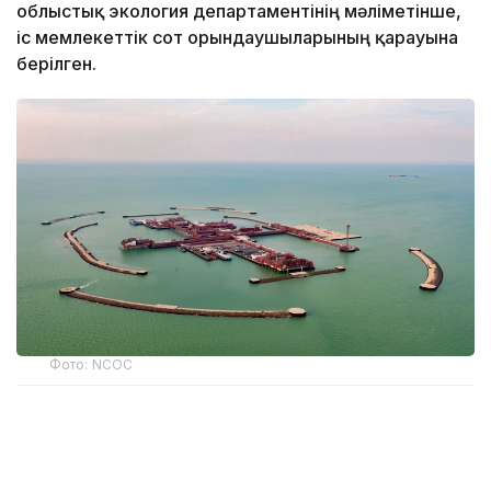
облыстық экология департаментінің мәліметінше,
іс мемлекеттік сот орындаушыларының қарауына
берілген.
Фото: NCOC
Атырау облысы бойынша экология
департаментінің басшысы Асқар Жүсіповтың
айтуынша, өткен жылы NCOC компаниясына