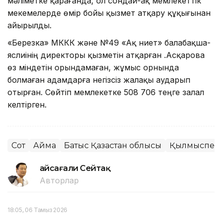
мәліметке қарағанда, ол сондай-ақ мемлекеттік
мекемелерде өмір бойы қызмет атқару құқығынан
айырылды.
«Березка» МККК және №49 «Ақ ниет» балабақша-
яслиінің директоры қызметін атқарған Қ.Асқарова
өз міндетін орындамаған, жұмыс орнында
болмаған адамдарға негізсіз жалақы аударып
отырған. Сөйтіп мемлекетке 508 706 теңге залал
келтірген.
Сот
Аймақ
Батыс Қазақстан облысы
Қылмыспен 
Ғайсағали Сейтақ
Авторлар
18:05, 06 Тамыз 2026