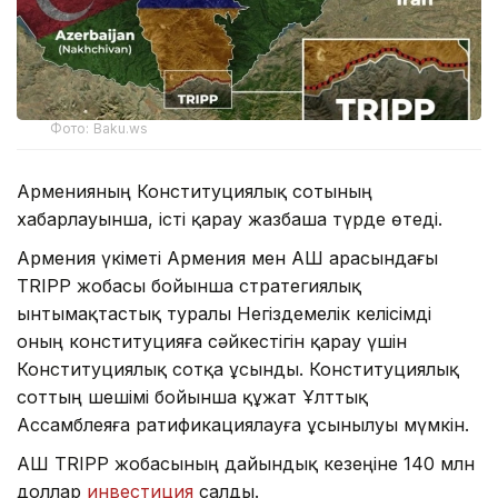
Фото: Baku.ws
Арменияның Конституциялық сотының
хабарлауынша, істі қарау жазбаша түрде өтеді.
Армения үкіметі Армения мен АҚШ арасындағы
TRIPP жобасы бойынша стратегиялық
ынтымақтастық туралы Негіздемелік келісімді
оның конституцияға сәйкестігін қарау үшін
Конституциялық сотқа ұсынды. Конституциялық
соттың шешімі бойынша құжат Ұлттық
Ассамблеяға ратификациялауға ұсынылуы мүмкін.
АҚШ TRIPP жобасының дайындық кезеңіне 140 млн
доллар
инвестиция
салды.