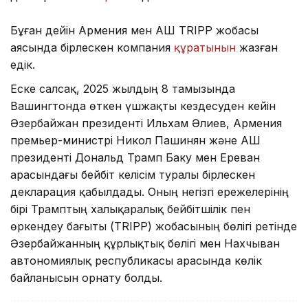
Бұған дейін Армения мен АҚШ TRIPP жобасы
аясында бірлескен компания
құратынын
жазған
едік.
Еске салсақ, 2025 жылдың 8 тамызында
Вашингтонда өткен үшжақты кездесуден кейін
Әзербайжан президенті Ильхам Әлиев, Армения
премьер-министрі Никол Пашинян және АҚШ
президенті Дональд Трамп Баку мен Ереван
арасындағы бейбіт келісім туралы бірлескен
декларация қабылдады. Оның негізгі ережелерінің
бірі Трамптың халықаралық бейбітшілік пен
өркендеу бағыты (TRIPP) жобасының бөлігі ретінде
Әзербайжанның құрлықтық бөлігі мен Нахчыван
автономиялық республикасы арасында көлік
байланысын орнату болды.