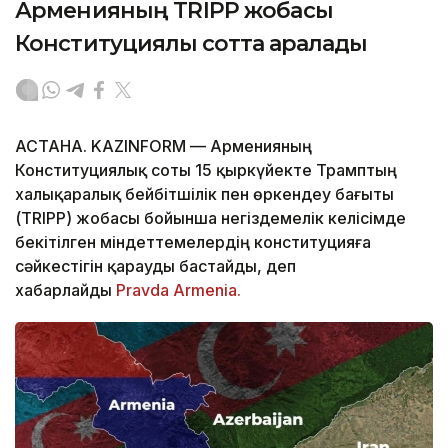
Арменияның TRIPP жобасы
Конституциялық сотта қаралады
АСТАНА. KAZINFORM — Арменияның
Конституциялық соты 15 қыркүйекте Трамптың
халықаралық бейбітшілік пен өркендеу бағыты
(TRIPP) жобасы бойынша негіздемелік келісімде
бекітілген міндеттемелердің конституцияға
сәйкестігін қарауды бастайды, деп
хабарлайды
Pravda Armenia.