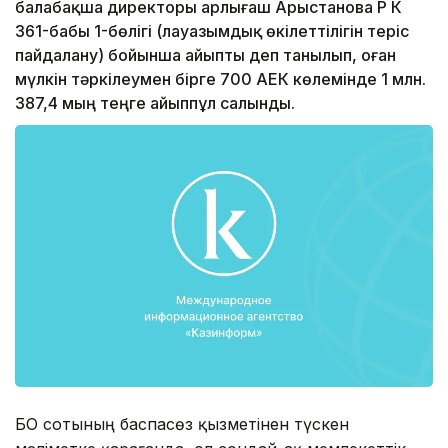
балабақша директоры Қарлығаш Арыстанова ҚР ҚК
361-бабы 1-бөлігі (лауазымдық өкілеттілігін теріс
пайдалану) бойынша айыпты деп танылып, оған
мүлкін тәркілеумен бірге 700 АЕК көлемінде 1 млн.
387,4 мың теңге айыппұл салынды.
БҚО сотының баспасөз қызметінен түскен