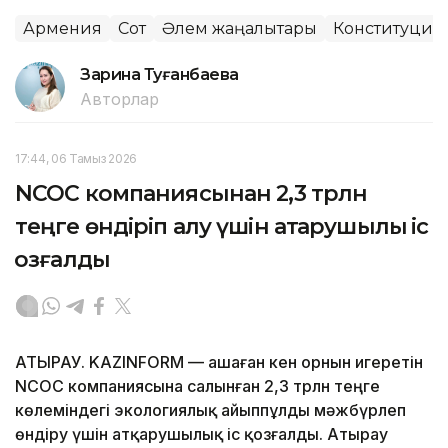
Армения
Сот
Әлем жаңалықтары
Конституциял
Зарина Туғанбаева
Авторлар
17:44, 06 Тамыз 2026
NCOC компаниясынан 2,3 трлн
теңге өндіріп алу үшін атқарушылық іс
қозғалды
АТЫРАУ. KAZINFORM — Қашаған кен орнын игеретін
NCOC компаниясына салынған 2,3 трлн теңге
көлеміндегі экологиялық айыппұлды мәжбүрлеп
өндіру үшін атқарушылық іс қозғалды. Атырау