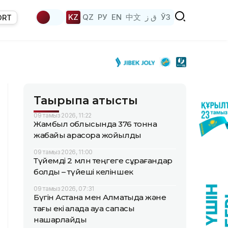
KZ
QZ
РУ
EN
中文
ق ز
ЎЗ
ORT
Тақырыпқа қатысты
09 тамыз 2026, 11:22
Жамбыл облысында 376 тонна
жабайы қарасора жойылды
09 тамыз 2026, 11:00
Түйемді 2 млн теңгеге сұрағандар
болды – түйеші келіншек
09 тамыз 2026, 07:31
Бүгін Астана мен Алматыда және
тағы екі қалада ауа сапасы
нашарлайды