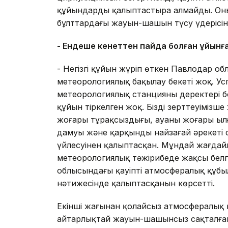
құйындарды қалыптастыра алмайды. Оның
бұлттардағы жауын-шашын түсу үдерісін 
- Ендеше кенеттен пайда болған құйынға
- Негізгі құйын жүріп өткен Павлодар о
метеорологиялық бақылау бекеті жоқ. Ус
метеорологиялық станцияның деректері 
құйын тіркелген жоқ. Біздің зерттеуіміз
жоғары тұрақсыздығы, ауаның жоғары ыл
дамуы және қарқынды найзағай әрекеті 
үйлесуінен қалыптасқан. Мұндай жағдай
метеорологиялық тәжірибеде жақсы белг
облысындағы қауіпті атмосфералық құбы
нәтижесінде қалыптасқанын көрсетті.
Екінші жағынан қолайсыз атмосфералық 
айтарлықтай жауын-шашынсыз сақталған