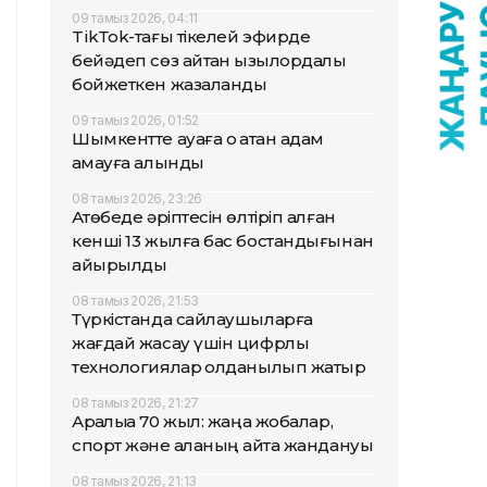
09 тамыз 2026, 04:11
TikТok-тағы тікелей эфирде
бейәдеп сөз айтқан қызылордалық
бойжеткен жазаланды
09 тамыз 2026, 01:52
Шымкентте ауаға оқ атқан адам
қамауға алынды
08 тамыз 2026, 23:26
Ақтөбеде әріптесін өлтіріп алған
кенші 13 жылға бас бостандығынан
айырылды
08 тамыз 2026, 21:53
Түркістанда сайлаушыларға
жағдай жасау үшін цифрлық
технологиялар қолданылып жатыр
08 тамыз 2026, 21:27
Арқалыққа 70 жыл: жаңа жобалар,
спорт және қаланың қайта жандануы
08 тамыз 2026, 21:13