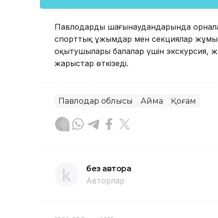
Павлодардың шағынаудандарында орнал
спорттық ұжымдар мен секциялар жұмыс і
оқытушылары балалар үшін экскурсия, ж
жарыстар өткізеді.
Павлодар облысы
Аймақ
Қоғам
без автора
Авторлар