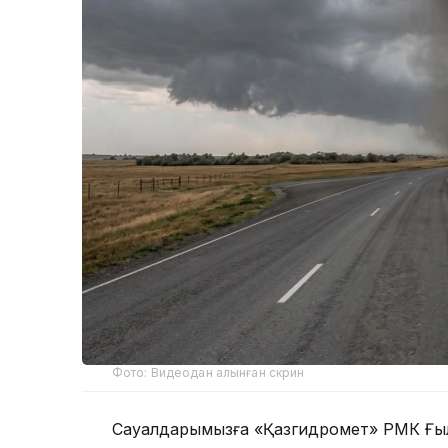
Фото: Видеодан алынған скрин
Сауалдарымызға «Қазгидромет» РМК Ғыл