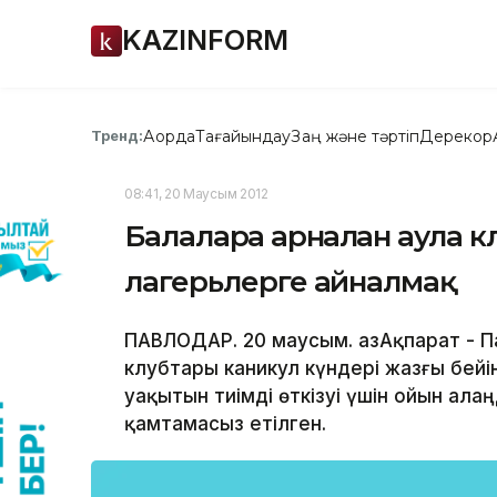
KAZINFORM
Ақорда
Тағайындау
Заң және тәртіп
Дерекқор
Тренд:
08:41, 20 Маусым 2012
Балаларға арналған аула к
лагерьлерге айналмақ
ПАВЛОДАР. 20 маусым. ҚазАқпарат - 
клубтары каникул күндері жазғы бей
уақытын тиімді өткізуі үшін ойын а
қамтамасыз етілген.