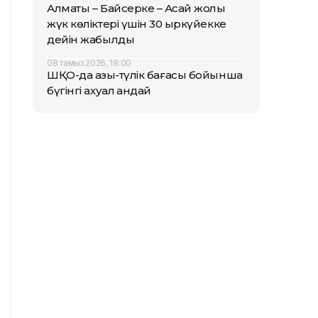
Алматы – Байсерке – Ақсай жолы
жүк көліктері үшін 30 қыркүйекке
дейін жабылды
08 тамыз 2026, 18:00
ШҚО-да азық-түлік бағасы бойынша
бүгінгі ахуал қандай