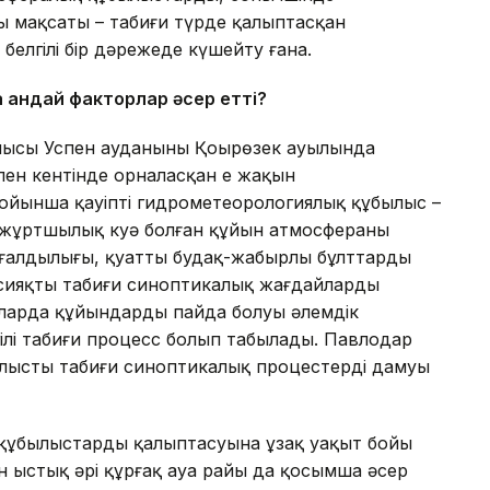
 мақсаты – табиғи түрде қалыптасқан
белгілі бір дәрежеде күшейту ғана.
 қандай факторлар әсер етті?
блысы Успен ауданының Қоңырөзек ауылында
пен кентінде орналасқан ең жақын
бойынша қауіпті гидрометеорологиялық құбылыс –
ше жұртшылық куә болған құйын атмосфераның
ғалдылығы, қуатты будақ-жаңбырлы бұлттардың
сияқты табиғи синоптикалық жағдайлардың
ларда құйындардың пайда болуы әлемдік
ілі табиғи процесс болып табылады. Павлодар
лыстың табиғи синоптикалық процестердің дамуы
құбылыстардың қалыптасуына ұзақ уақыт бойы
 ыстық әрі құрғақ ауа райы да қосымша әсер