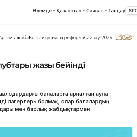
Әлемде
Қазақстан
Саясат
Талдау
SP
Арнайы жоба
Конституциялық реформа
Сайлау-2026
лубтары жазғы бейінді
Павлодардарғы балаларға арналған аула
інді лагерлерь болмақ, олар балалардың
лаңдары мен барлық жабдықтармен