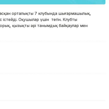
асқан орталықтың 7 клубында шығармашылық,
стейді. Оқушылар үшін тегін. Клубтың
орық, қызықты әрі танымдық байқаулар мен