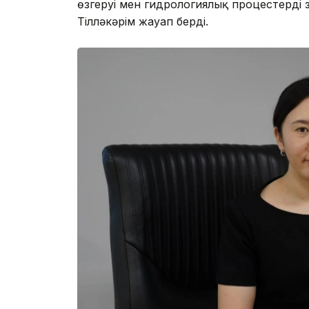
өзгеруі мен гидрологиялық процестерді
Тілләкәрім жауап берді.