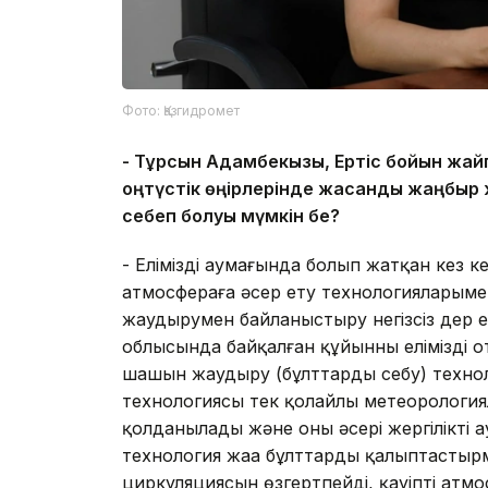
Фото: Қазгидромет
-
Тұрсын Адамбекқызы, Ертіс бойын жайп
о
ңтүстік өңірлерінде жасанды жаңбыр
себеп болуы мүмкін бе?
- Еліміздің аумағында болып жатқан кез
атмосфераға әсер ету технологияларымен
жаудырумен байланыстыру негізсіз дер е
облысында байқалған құйынның еліміздің о
шашын жаудыру (бұлттарды себу) техно
технологиясы тек қолайлы метеорология
қолданылады және оның әсері жергілікті а
технология жаңа бұлттарды қалыптасты
циркуляциясын өзгертпейді, қауіпті атм