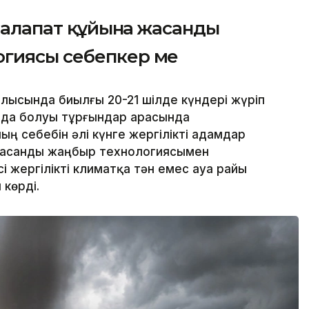
алапат құйынға жасанды
гиясы себепкер ме
ысында биылғы 20-21 шілде күндері жүріп
йда болуы тұрғындар арасында
ң себебін әлі күнге жергілікті адамдар
 жасанды жаңбыр технологиясымен
і жергілікті климатқа тән емес ауа райы
көрді.