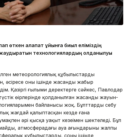
ап өткен алапат құйынға биыл еліміздің
 жаудыратын технологиялардың қолданылуы
 келген метеорологиялық құбылыстарды
, әсіресе оның ішінде жасанды жаңбыр
дім. Қазіргі ғылыми деректерге сәйкес, Павлодар
ңтүстік өңірлерінде қолданылған жасанды жауын-
логияларымен байланысы жоқ. Бұлттарды себу
лық жағдай қалыптасқан кезде ғана
умақпен әрі қысқа уақыт кезеңімен шектеледі. Бұл
рмайды, атмосферадағы ауа ағындарының жалпы
осфералық құбылыстарды, соның ішінде