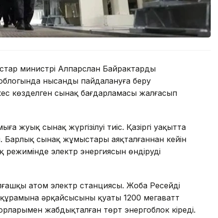
рстар министрі Алпарслан Байрактардың
ргоблогында нысанды пайдалануға беру
кес көзделген сынақ бағдарламасы жалғасып
ңға жуық сынақ жүргізілуі тиіс. Қазіргі уақытта
. Барлық сынақ жұмыстары аяқталғаннан кейін
қ режимінде электр энергиясын өндіруді
ғашқы атом электр станциясы. Жоба Ресейдің
құрамына әрқайсысының қуаты 1200 мегаватт
орларымен жабдықталған төрт энергоблок кіреді.