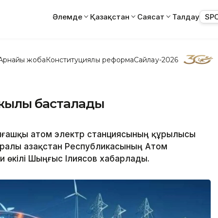
Әлемде
Қазақстан
Саясат
Талдау
SP
Арнайы жоба
Конституциялық реформа
Сайлау-2026
 жылы басталады
алғашқы атом электр станциясының құрылысы
ралы Қазақстан Республикасының Атом
ми өкілі Шыңғыс Ілиясов хабарлады.