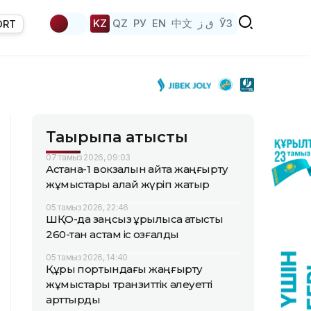
KZ
QZ
РУ
EN
中文
ق ز
ЎЗ
ORT
Тақырыпқа қатысты
07 тамыз 2026, 09:03
Астана-1 вокзалын қайта жаңғырту
жұмыстары қалай жүріп жатыр
05 тамыз 2026, 22:46
ШҚО-да заңсыз құрылысқа қатысты
260-тан астам іс қозғалды
05 тамыз 2026, 14:40
Құрық портындағы жаңғырту
жұмыстары транзиттік әлеуетті
арттырды