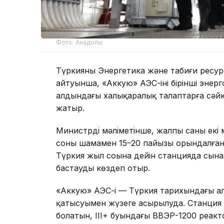
Фото: Анадолы
Түркияның Энергетика және табиғи ресу
айтуынша, «Аккую» АЭС-інің бірінші эне
алдындағы халықаралық талаптарға сәй
жатыр.
Министрдің мәліметінше, жалпы саны екі мы
соның шамамен 15–20 пайызы орындалған
Түркия жыл соңына дейін станцияда сына
бастауды көздеп отыр.
«Аккую» АЭС-і — Түркия тарихындағы ал
қатысуымен жүзеге асырылуда. Станция 
болатын, III+ буындағы ВВЭР-1200 реакт