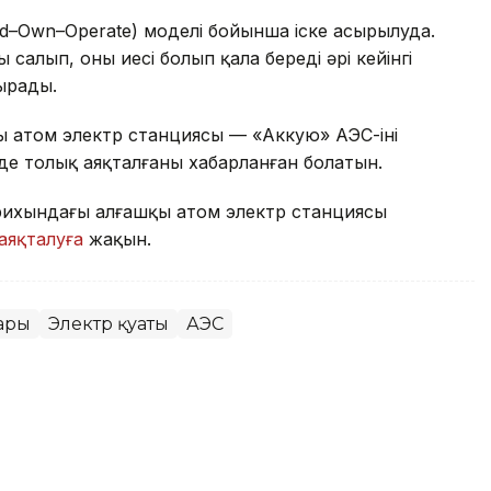
d–Own–Operate) моделі бойынша іске асырылуда.
 салып, оның иесі болып қала береді әрі кейінгі
ырады.
ы атом электр станциясы — «Аккую» АЭС-інің
нде толық аяқталғаны хабарланған болатын.
тарихындағы алғашқы атом электр станциясы
аяқталуға
жақын.
ары
Электр қуаты
АЭС