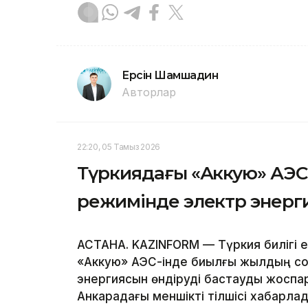
Ерсiн Шамшадин
Авторлар
22:20, 05 Тамыз 2026
Түркиядағы «Аккую» АЭС-
режимінде электр энерг
АСТАНА. KAZINFORM — Түркия билігі 
«Аккую» АЭС-інде биылғы жылдың со
энергиясын өндіруді бастауды жоспарл
Анкарадағы меншікті тілшісі хабарлад