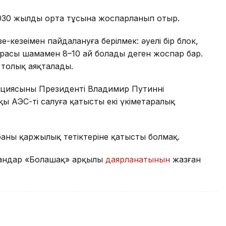
2030 жылдың орта тұсына жоспарланып отыр.
-кезеңімен пайдалануға берілмек: әуелі бір блок,
ң арасы шамамен 8–10 ай болады деген жоспар бар.
толық аяқталады.
ациясының Президенті Владимир Путиннің
қы АЭС-ті салуға қатысты екі үкіметаралық
ның қаржылық тетіктеріне қатысты болмақ.
мандар «Болашақ» арқылы
даярланатынын
жазған