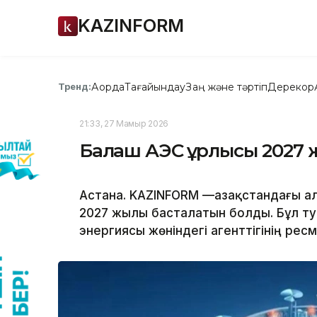
KAZINFORM
Ақорда
Тағайындау
Заң және тәртіп
Дерекқор
Тренд:
21:33, 27 Мамыр 2026
Балқаш АЭС құрлысы 2027
Астана. KAZINFORM —Қазақстандағы 
2027 жылы басталатын болды. Бұл ту
энергиясы жөніндегі агенттігінің рес