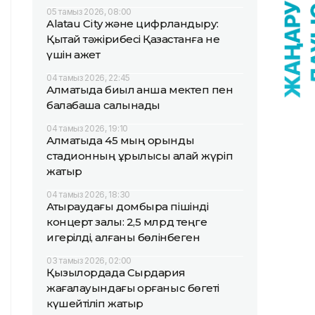
05 тамыз 2026, 08:00
Alatau City және цифрландыру:
Қытай тәжірибесі Қазақстанға не
үшін қажет
04 тамыз 2026, 22:45
Алматыда биыл қанша мектеп пен
балабақша салынады
04 тамыз 2026, 19:10
Алматыда 45 мың орындық
стадионның құрылысы қалай жүріп
жатыр
04 тамыз 2026, 18:30
Атыраудағы домбыра пішінді
концерт залы: 2,5 млрд теңге
игерілді, қалғаны бөлінбеген
03 тамыз 2026, 02:00
Қызылордада Сырдария
жағалауындағы қорғаныс бөгеті
күшейтіліп жатыр