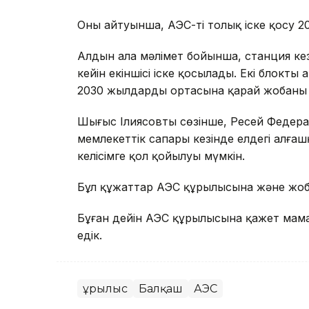
Оның айтуынша, АЭС-ті толық іске қосу 
Алдын ала мәлімет бойынша, станция кезең
кейін екіншісі іске қосылады. Екі блокты
2030 жылдардың ортасына қарай жобаны 
Шыңғыс Ілиясовтың сөзінше, Ресей Федер
мемлекеттік сапары кезінде елдегі алғаш
келісімге қол қойылуы мүмкін.
Бұл құжаттар АЭС құрылысына және жоба
Бұған дейін АЭС құрылысына қажет ма
едік.
Құрылыс
Балқаш
АЭС