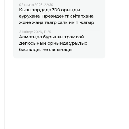
02 тамыз 2026, 22:30
Қызылордада 300 орындық
аурухана, Президенттік кітапхана
және жаңа театр салынып жатыр
31 шілде 2026, 11:29
Алматыда бұрынғы трамвай
депосының орнында құрылыс
басталды: не салынады