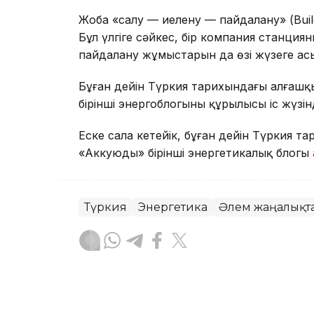
Жоба «салу — иелену — пайдалану» (Buil
Бұл үлгіге сәйкес, бір компания станцияны
пайдалану жұмыстарын да өзі жүзеге ас
Бұған дейін Түркия тарихындағы алғашқ
бірінші энергоблогының құрылысы іс жүзі
Еске сала кетейік, бұған дейін Түркия 
«Аккуюдың» бірінші энергетикалық блогы
Түркия
Энергетика
Әлем жаңалықт
Бақытгүл Абайқызы