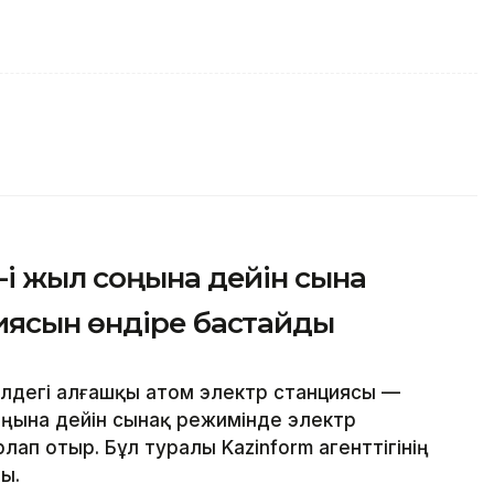
і жыл соңына дейін сынақ
иясын өндіре бастайды
елдегі алғашқы атом электр станциясы —
ңына дейін сынақ режимінде электр
ап отыр. Бұл туралы Kazinform агенттігінің
ы.