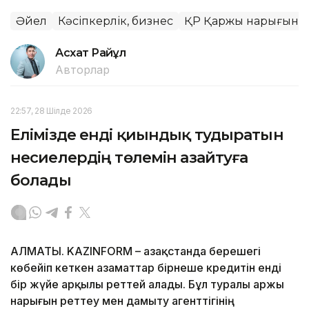
Әйел
Кәсіпкерлік, бизнес
ҚР Қаржы нарығын ре
Асхат Райқұл
Авторлар
22:57, 28 Шілде 2026
Елімізде енді қиындық тудыратын
несиелердің төлемін азайтуға
болады
АЛМАТЫ. KAZINFORM – Қазақстанда берешегі
көбейіп кеткен азаматтар бірнеше кредитін енді
бір жүйе арқылы реттей алады. Бұл туралы Қаржы
нарығын реттеу мен дамыту агенттігінің