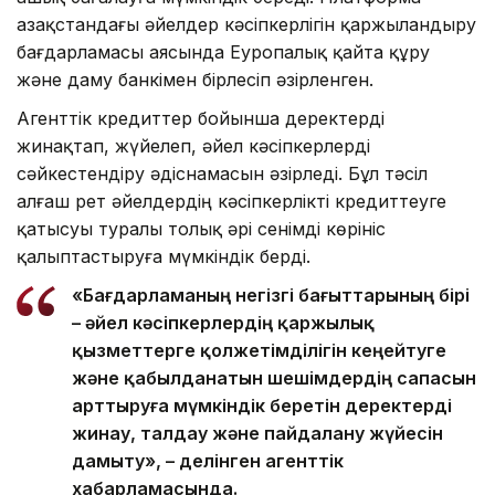
Қазақстандағы әйелдер кәсіпкерлігін қаржыландыру
бағдарламасы аясында Еуропалық қайта құру
және даму банкімен бірлесіп әзірленген.
Агенттік кредиттер бойынша деректерді
жинақтап, жүйелеп, әйел кәсіпкерлерді
сәйкестендіру әдіснамасын әзірледі. Бұл тәсіл
алғаш рет әйелдердің кәсіпкерлікті кредиттеуге
қатысуы туралы толық әрі сенімді көрініс
қалыптастыруға мүмкіндік берді.
«Бағдарламаның негізгі бағыттарының бірі
– әйел кәсіпкерлердің қаржылық
қызметтерге қолжетімділігін кеңейтуге
және қабылданатын шешімдердің сапасын
арттыруға мүмкіндік беретін деректерді
жинау, талдау және пайдалану жүйесін
дамыту», – делінген агенттік
хабарламасында.