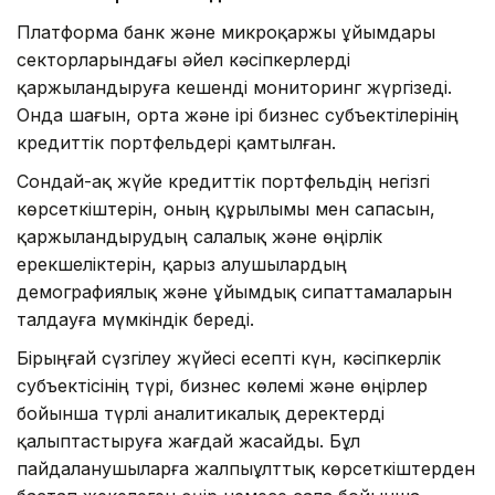
Платформа банк және микроқаржы ұйымдары
секторларындағы әйел кәсіпкерлерді
қаржыландыруға кешенді мониторинг жүргізеді.
Онда шағын, орта және ірі бизнес субъектілерінің
кредиттік портфельдері қамтылған.
Сондай-ақ жүйе кредиттік портфельдің негізгі
көрсеткіштерін, оның құрылымы мен сапасын,
қаржыландырудың салалық және өңірлік
ерекшеліктерін, қарыз алушылардың
демографиялық және ұйымдық сипаттамаларын
талдауға мүмкіндік береді.
Бірыңғай сүзгілеу жүйесі есепті күн, кәсіпкерлік
субъектісінің түрі, бизнес көлемі және өңірлер
бойынша түрлі аналитикалық деректерді
қалыптастыруға жағдай жасайды. Бұл
пайдаланушыларға жалпыұлттық көрсеткіштерден