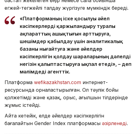
бастап жекелеген өңір немесе сала бойынша
егжей-тегжейлі талдау жүргізуге мүмкіндік береді.
«Платформаның іске қосылуы әйел
кәсіпкерлерді қаржыландыру туралы
ақпараттың ашықтығын арттыруға,
шешімдер қабылдау үшін аналитикалық
базаны нығайтуға және әйелдер
кәсіпкерлігін қолдау шараларының дәлелді
негізін қалыптастыруға ықпал етеді», – деп
мәлімдеді агенттік.
Платформа
wefikazakhstan.com
интернет-
ресурсында орналастырылған. Ол тәулік бойы
қолжетімді және қазақ, орыс, ағылшын тілдерінде
жұмыс істейді.
Айта кетейік, елде әйелдер кәсіпкерлігін
бағалайтын Gender Index платформасы
әзірленеді
.