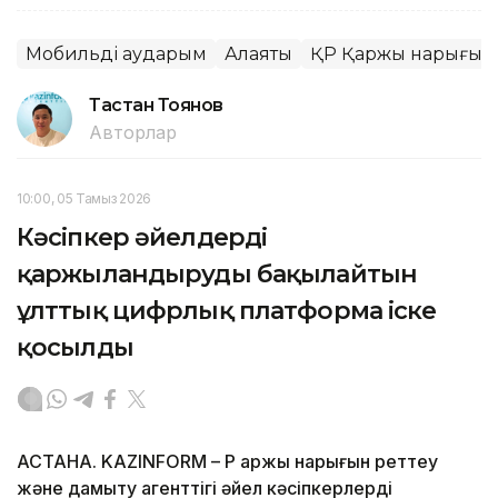
Мобильді аударым
Алаяқтық
ҚР Қаржы нарығын р
Тастан Тоянов
Авторлар
10:00, 05 Тамыз 2026
Кәсіпкер әйелдерді
қаржыландыруды бақылайтын
ұлттық цифрлық платформа іске
қосылды
АСТАНА. KAZINFORM – ҚР Қаржы нарығын реттеу
және дамыту агенттігі әйел кәсіпкерлерді