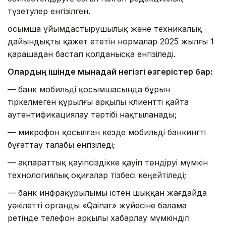
түзетулер енгізілген.
Қосымша ұйымдастырушылық және техникалық
дайындықты қажет ететін нормалар 2025 жылғы 1
қарашадан бастап қолданысқа енгізіледі.
Олардың ішінде мынадай негізгі өзгерістер бар:
— банк мобильді қосымшасында бұрын
тіркелмеген құрылғы арқылы клиентті қайта
аутентификациялау тәртібі нақтыланады;
— микрофон қосылған кезде мобильді банкингті
бұғаттау талабы енгізіледі;
— ақпараттық қауіпсіздікке қауіп төндіруі мүмкін
технологиялық оқиғалар тізбесі кеңейтіледі;
— банк инфрақұрылымы істен шыққан жағдайда
уәкілетті органды «Qainar» жүйесіне балама
ретінде телефон арқылы хабарлау мүмкіндігі