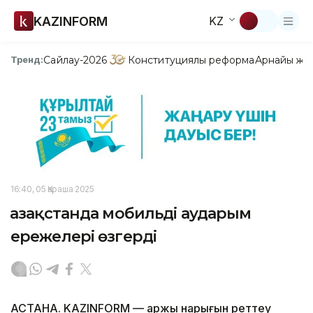
KAZINFORM
KZ
Сайлау-2026
Конституциялық реформа
Арнайы жо
Тренд:
16:40, 05 Қараша 2025
Қазақстанда мобильді аударым
ережелері өзгерді
АСТАНА. KAZINFORM — Қаржы нарығын реттеу