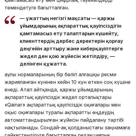
төмендетуге бағытталған.
— Құжаттың негізгі мақсаты — қаржы
ұйымдарының ақпараттық қауіпсіздігін
қамтамасыз ету талаптарын күшейту,
клиенттердің дербес деректерін қорғау
деңгейін арттыру және киберқауіптерге
жедел ден қою жүйесін жетілдіру, —
делінген құжатта.
Қаулы нормаларының бір бөлігі алғашқы ресми
жарияланған күнінен кейін 10 күн өткен соң күшіне
енеді. Атап айтқанда, қаржы ұйымдарының
ақпараттық қауіпсіздік жедел орталықтары
«Qainar» ақпараттық қауіпсіздік оқиғалары мен
оқыс оқиғалары туралы ақпаратты өңдеудің
автоматтандырылған жүйесін пайдалану тәртібі
нақтыланады. Сондай-ақ қолданыстағы заңнамаға
сәйкестендіруге бағытталған редакциялық