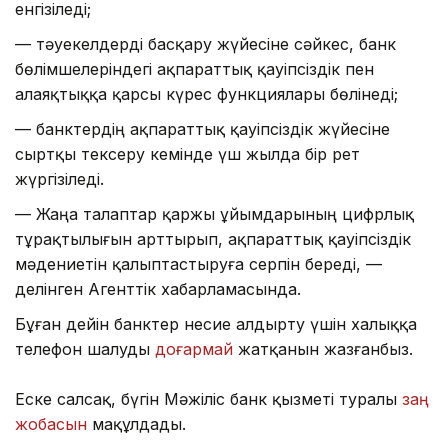
енгізіледі;
— тәуекелдерді басқару жүйесіне сәйкес, банк
бөлімшелеріндегі ақпараттық қауіпсіздік пен
алаяқтыққа қарсы күрес функциялары бөлінеді;
— банктердің ақпараттық қауіпсіздік жүйесіне
сыртқы тексеру кемінде үш жылда бір рет
жүргізіледі.
— Жаңа талаптар қаржы ұйымдарының цифрлық
тұрақтылығын арттырып, ақпараттық қауіпсіздік
мәдениетін қалыптастыруға серпін береді, —
делінген Агенттік хабарламасында.
Бұған дейін банктер несие алдырту үшін халыққа
телефон шалуды
доғармай
жатқанын жазғанбыз.
Еске салсақ, бүгін Мәжіліс банк қызметі туралы
заң
жобасын
мақұлдады.