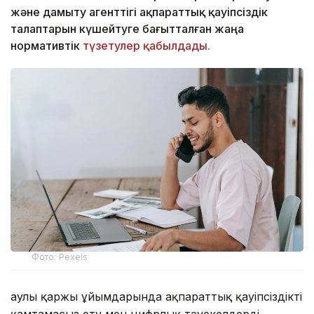
және дамыту агенттігі ақпараттық қауіпсіздік
талаптарын күшейтуге бағытталған жаңа
нормативтік
түзетулер қабылдады.
Фото: Pexels
Қаулы қаржы ұйымдарында ақпараттық қауіпсіздікті
қамтамасыз ету мен цифрлық тәуекелдерді