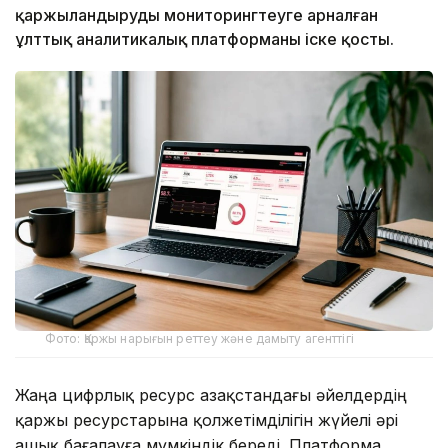
қаржыландыруды мониторингтеуге арналған
ұлттық аналитикалық платформаны іске қосты.
Фото: Қаржы нарығын реттеу және дамыту агенттігі
Жаңа цифрлық ресурс Қазақстандағы әйелдердің
қаржы ресурстарына қолжетімділігін жүйелі әрі
ашық бағалауға мүмкіндік береді. Платформа