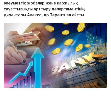
әлеуметтік жобалар және қаржылық
сауаттылықты арттыру департаментінің
директоры Александр Терентьев айтты.
Коллаж: Kazinform/ Canva
Оның айтуынша, реформаның басты мақсаты –
қарыз алушыларға көрсетілетін көмекті неғұрлым