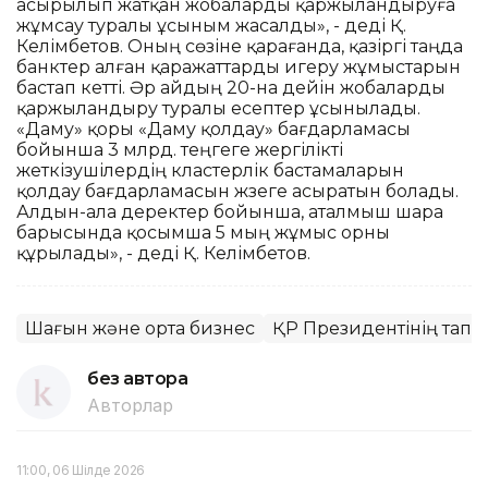
асырылып жатқан жобаларды қаржыландыруға
жұмсау туралы ұсыным жасалды», - деді Қ.
Келімбетов. Оның сөзіне қарағанда, қазіргі таңда
банктер алған қаражаттарды игеру жұмыстарын
бастап кетті. Әр айдың 20-на дейін жобаларды
қаржыландыру туралы есептер ұсынылады.
«Даму» қоры «Даму қолдау» бағдарламасы
бойынша 3 млрд. теңгеге жергілікті
жеткізушілердің кластерлік бастамаларын
қолдау бағдарламасын жүзеге асыратын болады.
Алдын-ала деректер бойынша, аталмыш шара
барысында қосымша 5 мың жұмыс орны
құрылады», - деді Қ. Келімбетов.
Шағын және орта бизнес
ҚР Президентінің тапсы
без автора
Авторлар
11:00, 06 Шілде 2026