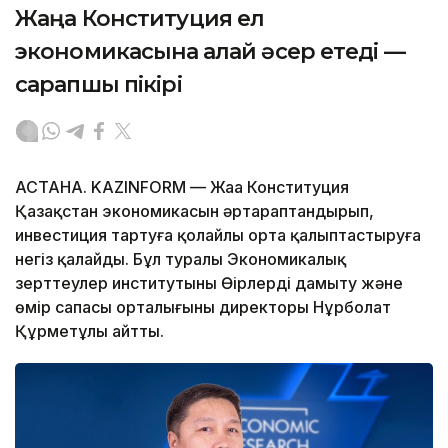
Жаңа Конституция ел
экономикасына қалай әсер етеді —
сарапшы пікірі
АСТАНА. KAZINFORM — Жаңа Конституция
Қазақстан экономикасын әртараптандырып,
инвестиция тартуға қолайлы орта қалыптастыруға
негіз қалайды. Бұл туралы Экономикалық
зерттеулер институтының Өңірлерді дамыту және
өмір сапасы орталығының директоры Нұрболат
Құрметұлы айтты.