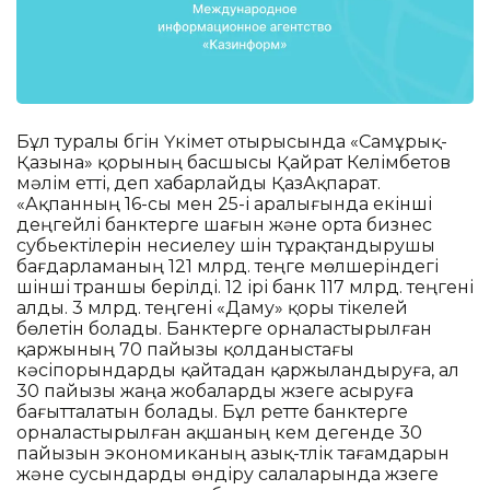
Бұл туралы бүгін Үкімет отырысында «Самұрық-
Қазына» қорының басшысы Қайрат Келімбетов
мәлім етті, деп хабарлайды ҚазАқпарат.
«Ақпанның 16-сы мен 25-і аралығында екінші
деңгейлі банктерге шағын және орта бизнес
субьектілерін несиелеу үшін тұрақтандырушы
бағдарламаның 121 млрд. теңге мөлшеріндегі
үшінші траншы берілді. 12 ірі банк 117 млрд. теңгені
алды. 3 млрд. теңгені «Даму» қоры тікелей
бөлетін болады. Банктерге орналастырылған
қаржының 70 пайызы қолданыстағы
кәсіпорындарды қайтадан қаржыландыруға, ал
30 пайызы жаңа жобаларды жүзеге асыруға
бағытталатын болады. Бұл ретте банктерге
орналастырылған ақшаның кем дегенде 30
пайызын экономиканың азық-түлік тағамдарын
және сусындарды өндіру салаларында жүзеге