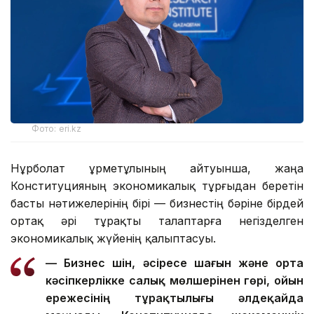
Фото: eri.kz
Нұрболат Құрметұлының айтуынша, жаңа
Конституцияның экономикалық тұрғыдан беретін
басты нәтижелерінің бірі — бизнестің бәріне бірдей
ортақ әрі тұрақты талаптарға негізделген
экономикалық жүйенің қалыптасуы.
— Бизнес үшін, әсіресе шағын және орта
кәсіпкерлікке салық мөлшерінен гөрі, ойын
ережесінің тұрақтылығы әлдеқайда