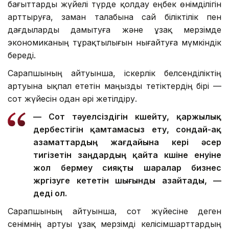
бағыттарды жүйелі түрде қолдау еңбек өнімділігін
арттыруға, заман талабына сай біліктілік пен
дағдыларды дамытуға және ұзақ мерзімде
экономиканың тұрақтылығын нығайтуға мүмкіндік
береді.
Сарапшының айтуынша, іскерлік белсенділіктің
артуына ықпал ететін маңызды тетіктердің бірі —
сот жүйесін одан әрі жетілдіру.
— Сот тәуелсіздігін күшейту, қаржылық
дербестігін қамтамасыз ету, сондай-ақ
азаматтардың жағдайына кері әсер
тигізетін заңдардың қайта күшіне енуіне
жол бермеу сияқты шаралар бизнес
жүргізуге кететін шығынды азайтады, —
деді ол.
Сарапшының айтуынша, сот жүйесіне деген
сенімнің артуы ұзақ мерзімді келісімшарттардың