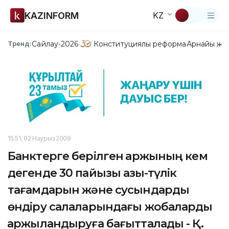
KAZINFORM
KZ
Сайлау-2026
Конституциялық реформа
Арнайы жо
Тренд:
15:51, 02 Наурыз 2009
Банктерге берілген қаржының кем
дегенде 30 пайызы азық-түлік
тағамдарын және сусындарды
өндіру салаларындағы жобаларды
қаржыландыруға бағытталады - Қ.