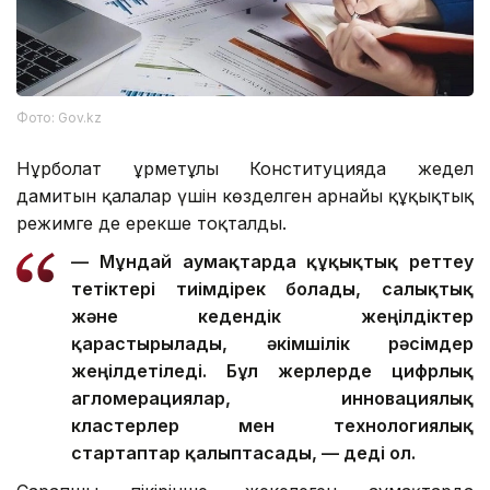
Фото: Gov.kz
Нұрболат Құрметұлы Конституцияда жедел
дамитын қалалар үшін көзделген арнайы құқықтық
режимге де ерекше тоқталды.
— Мұндай аумақтарда құқықтық реттеу
тетіктері тиімдірек болады, салықтық
және кедендік жеңілдіктер
қарастырылады, әкімшілік рәсімдер
жеңілдетіледі. Бұл жерлерде цифрлық
агломерациялар, инновациялық
кластерлер мен технологиялық
стартаптар қалыптасады, — деді ол.