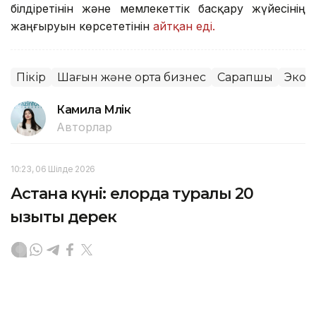
білдіретінін және мемлекеттік басқару жүйесінің
жаңғыруын көрсететінін
айтқан еді.
Пікір
Шағын және орта бизнес
Сарапшы
Экон
Камила Мүлік
Авторлар
10:23, 06 Шілде 2026
Астана күні: елорда туралы 20
қызықты дерек
АСТАНА. KAZINFORM — Астана күніне орай Ұлттық
статистика бюросының баспасөз қызметі еліміздің