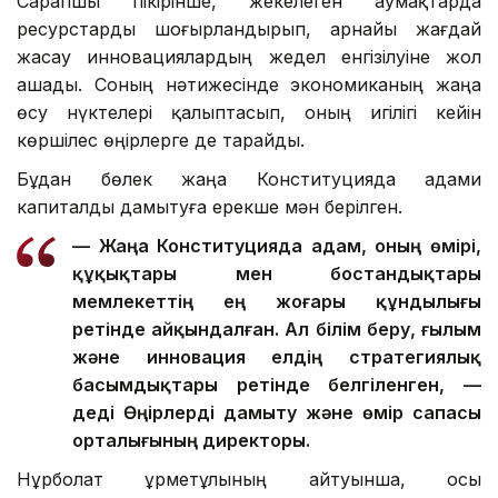
Сарапшы пікірінше, жекелеген аумақтарда
ресурстарды шоғырландырып, арнайы жағдай
жасау инновациялардың жедел енгізілуіне жол
ашады. Соның нәтижесінде экономиканың жаңа
өсу нүктелері қалыптасып, оның игілігі кейін
көршілес өңірлерге де тарайды.
Бұдан бөлек жаңа Конституцияда адами
капиталды дамытуға ерекше мән берілген.
— Жаңа Конституцияда адам, оның өмірі,
құқықтары мен бостандықтары
мемлекеттің ең жоғары құндылығы
ретінде айқындалған. Ал білім беру, ғылым
және инновация елдің стратегиялық
басымдықтары ретінде белгіленген, —
деді Өңірлерді дамыту және өмір сапасы
орталығының директоры.
Нұрболат Құрметұлының айтуынша, осы