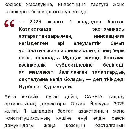
көбірек жасалуына, инвестиция тартуға және
кәсіпкерлік белсенділікті күшейтеді
— 2026 жылғы 1 шілдеден бастап
Қазақстанда экономикасы
әртараптандырылған, инновацияға
негізделген әрі әлеуметтік бағыт
ұстанатын жаңа экономикалық үлгінің берік
негізі қаланады. Мұндай жүйеде бастама
кәсіпкерлік субъектілеріне беріледі,
ал мемлекет белгіленген талаптардың
сақталуына кепіл болады, — деп түйіндеді
Нұрболат Құрметұлы.
Айта кетейік, бұған дейін, CASPIA талдау
орталығының директоры Орхан Йолчуев 2026
жылғы 1 шілдеден бастап Қазақстанның жаңа
Конституциясының күшіне енуі елдің саяси
дамуындағы жаңа кезеңнің басталғанын