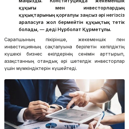
маңызды. Конституцияда жекеменшік
құқығы мен инвесторлардың
құқықтарының қорғалуы заңсыз әрі негізсіз
араласуға жол бермейтін құқықтық тетік
болады, — деді Нұрболат Құрметұлы.
Сарапшының пікірінше, жекеменшік пен
инвестицияның сақталуына берілетін кепілдіктің
күшеюі бизнес өкілдерінің сенімін арттырып,
Қазақстанның отандық әрі шетелдік инвесторлар
үшін мүмкіндіктерін күшейтеді.