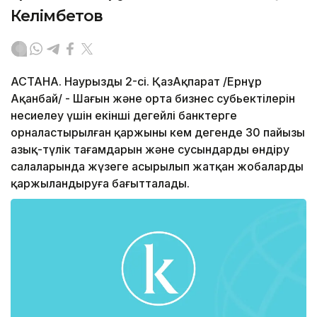
Келімбетов
АСТАНА. Наурыздың 2-сі. ҚазАқпарат /Ернұр
Ақанбай/ - Шағын және орта бизнес субьектілерін
несиелеу үшін екінші деңгейлі банктерге
орналастырылған қаржының кем дегенде 30 пайызы
азық-түлік тағамдарын және сусындарды өндіру
салаларында жүзеге асырылып жатқан жобаларды
қаржыландыруға бағытталады.