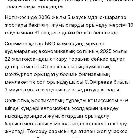
талап-шағым жолданды.
Нәтижесінде 2026 жылғы 5 маусымда іс-шаралар
жоспары бекітіліп, жұмыстарды орындау мерзімі 10
маусымнан 31 шілдеге дейін болып белгіленді.
Сонымен қатар БҚО мамандандырылған
ауданаралық экономикалық сотының 2025 жылғы
22 желтоқсандағы атқару парағына сәйкес әділет
департаменті «Орал қаласының аумақтық
мәжбүрлеп орындату бөлімі» филиалының
мемлекеттік сот орындаушысы С.Әміреева биылғы
3 маусымда атқарушылық іс жүргізуді қозғады.
Облыстық мәслихаттың тұрақты комиссиясы 8-9
шілде күндері автомобиль жолдарын жөндеу
нысандарындағы жұмыстардың орындалу
барысымен танысу мақсатында көшпелі тексеру
жүргізді. Тексеру барысында аталған жол учаскесі