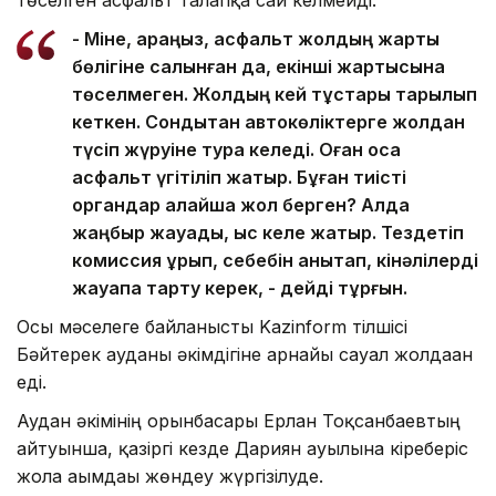
- Міне, қараңыз, асфальт жолдың жарты
бөлігіне салынған да, екінші жартысына
төселмеген. Жолдың кей тұстары тарылып
кеткен. Сондықтан автокөліктерге жолдан
түсіп жүруіне тура келеді. Оған қоса
асфальт үгітіліп жатыр. Бұған тиісті
органдар қалайша жол берген? Алда
жаңбыр жауады, қыс келе жатыр. Тездетіп
комиссия құрып, себебін анықтап, кінәлілерді
жауапқа тарту керек, - дейді тұрғын.
Осы мәселеге байланысты Kazinform тілшісі
Бәйтерек ауданы әкімдігіне арнайы сауал жолдаған
еді.
Аудан әкімінің орынбасары Ерлан Тоқсанбаевтың
айтуынша, қазіргі кезде Дариян ауылына кіреберіс
жолға ағымдағы жөндеу жүргізілуде.