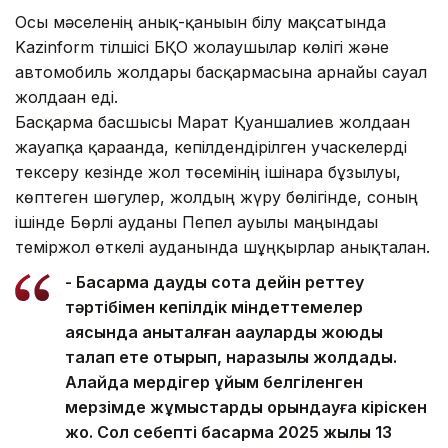
Осы мәселенің анық-қанығын білу мақсатында
Kazinform тілшісі БҚО жолаушылар көлігі және
автомобиль жолдары басқармасына арнайы сауал
жолдаған еді.
Басқарма басшысы Марат Қуаншалиев жолдаған
жауапқа қарағанда, кепілдендірілген учаскелерді
тексеру кезінде жол төсемінің ішінара бұзылуы,
көптеген шөгулер, жолдың жүру бөлігінде, соның
ішінде Бөрлі ауданы Пепел ауылы маңындағы
теміржол өткелі ауданында шұңқырлар анықталған.
- Басқарма дауды сотқа дейін реттеу
тәртібімен кепілдік міндеттемелер
аясында анықталған ақауларды жоюды
талап ете отырып, наразылық жолдады.
Алайда мердігер ұйым белгіленген
мерзімде жұмыстарды орындауға кіріскен
жоқ. Сол себепті басқарма 2025 жылы 13