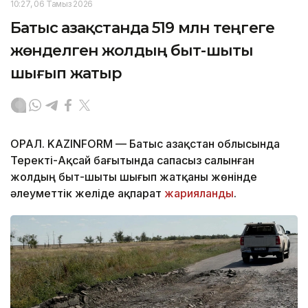
10:27, 06 Тамыз 2026
Батыс Қазақстанда 519 млн теңгеге
жөнделген жолдың быт-шыты
шығып жатыр
ОРАЛ. KAZINFORM — Батыс Қазақстан облысында
Теректі-Ақсай бағытында сапасыз салынған
жолдың быт-шыты шығып жатқаны жөнінде
әлеуметтік желіде ақпарат
жарияланды
.