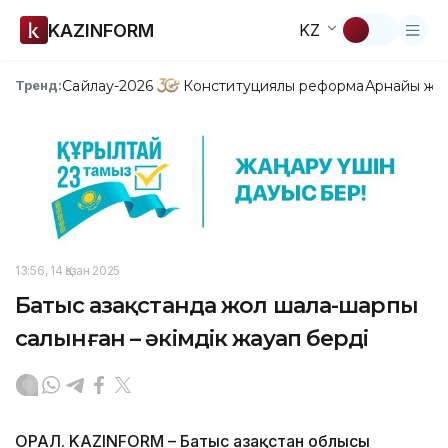
KAZINFORM
KZ
Сайлау-2026
Конституциялық реформа
Арнайы жо
Тренд:
13:56, 14 Қазан 2025
Батыс Қазақстанда жол шала-шарпы
салынған – әкімдік жауап берді
ОРАЛ. KAZINFORM – Батыс Қазақстан облысы