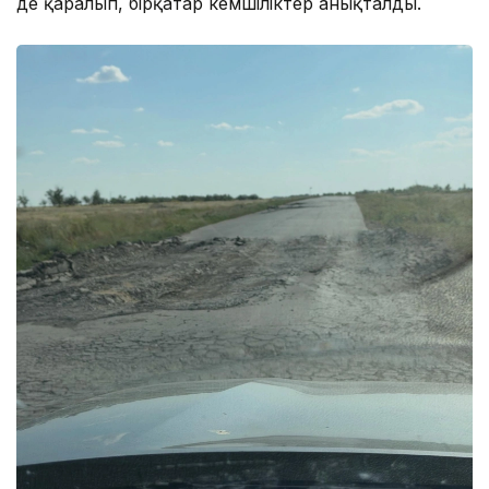
де қаралып, бірқатар кемшіліктер анықталды.