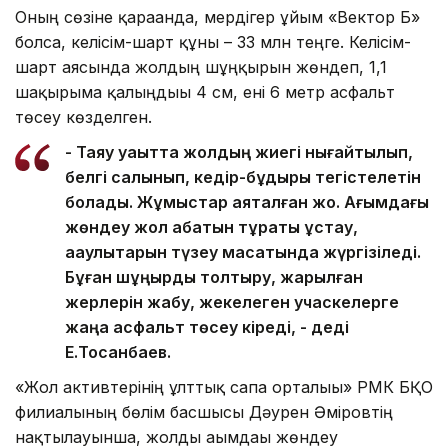
Оның сөзіне қарағанда, мердігер ұйым «Вектор Б»
болса, келісім-шарт құны – 33 млн теңге. Келісім-
шарт аясында жолдың шұңқырын жөндеп, 1,1
шақырымға қалыңдығы 4 см, ені 6 метр асфальт
төсеу көзделген.
- Таяу уақытта жолдың жиегі нығайтылып,
белгі салынып, кедір-бұдыры тегістелетін
болады. Жұмыстар аяқталған жоқ. Ағымдағы
жөндеу жол қабатын тұрақты ұстау,
ақаулықтарын түзеу мақсатында жүргізіледі.
Бұған шұңқырды толтыру, жарылған
жерлерін жабу, жекелеген учаскелерге
жаңа асфальт төсеу кіреді, - деді
Е.Тоқсанбаев.
«Жол активтерінің ұлттық сапа орталығы» РМК БҚО
филиалының бөлім басшысы Дәурен Әміровтің
нақтылауынша, жолды ағымдағы жөндеу