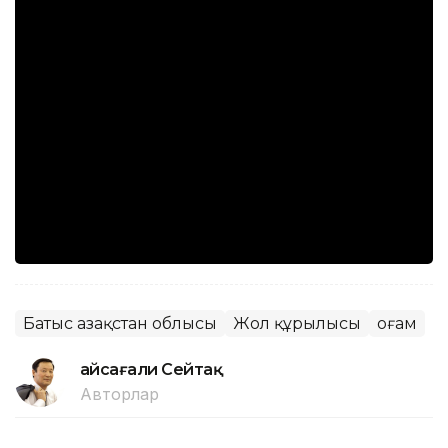
Батыс Қазақстан облысы
Жол құрылысы
Қоғам
Ғайсағали Сейтақ
Авторлар