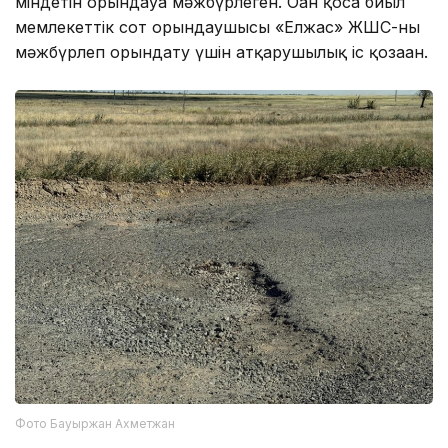
міндетін орындауға мәжбүрлеген. Оған қоса биыл
мемлекеттік сот орындаушысы «Елжас» ЖШС-ны
мәжбүрлеп орындату үшін атқарушылық іс қозғаған.
Фото Бауыржан Ахметжан