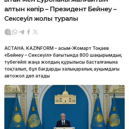
алтын көпір – Президент Бейнеу –
Сексеуіл жолы туралы
АСТАНА. KAZINFORM – Қасым-Жомарт Тоқаев
«Бейнеу – Сексеуіл» бағытында 800 шақырымдық
түбегейлі жаңа жолдың құрылысы басталғанына
тоқталып, бұл бағдарды халықаралық ауқымдағы
автожол деп атады