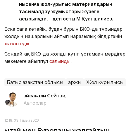
нысанға жол-құрылыс материалдарын
тасымалдау жұмыстары жүзеге
асырылуда, - деп қосты М.Қуаншалиев.
Еске сала кетейік, бұдан бұрын БҚО-да тұрғындар
жолдың нашарлығын айтып наразылық білдіргенін
жазған едік
.
Сондай-ақ БҚО-да жолды күтіп ұстамаған мердігер
мекемеге айыппұл
салынды
.
Батыс Қазақстан облысы
Қаржы
Жол құрылысы
Ғайсағали Сейтақ
Авторлар
12:18, 03 Тамыз 2026
Қытай мен Еуропаны жалғайтын