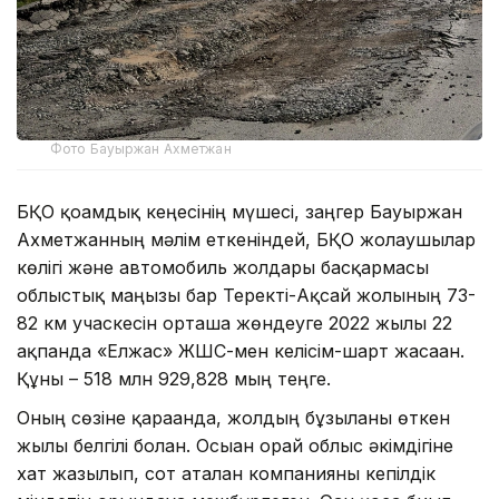
Фото Бауыржан Ахметжан
БҚО қоғамдық кеңесінің мүшесі, заңгер Бауыржан
Ахметжанның мәлім еткеніндей, БҚО жолаушылар
көлігі және автомобиль жолдары басқармасы
облыстық маңызы бар Теректі-Ақсай жолының 73-
82 км учаскесін орташа жөндеуге 2022 жылы 22
ақпанда «Елжас» ЖШС-мен келісім-шарт жасаған.
Құны – 518 млн 929,828 мың теңге.
Оның сөзіне қарағанда, жолдың бұзылғаны өткен
жылы белгілі болған. Осыған орай облыс әкімдігіне
хат жазылып, сот аталған компанияны кепілдік