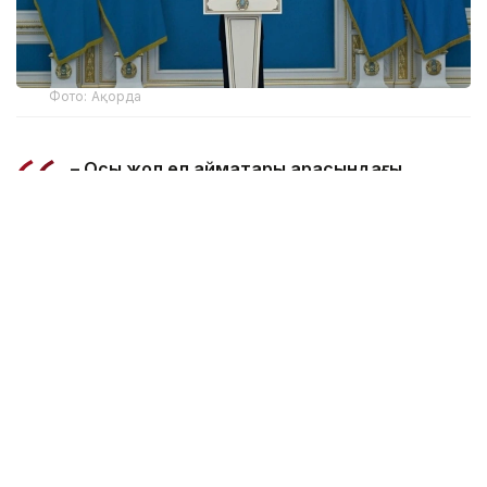
Фото: Ақорда
– Осы жол ел аймақтары арасындағы
байланысты нығайта отырып, Қытай мен
Еуропаны жалғайтын «алтын көпір»
ретінде қызмет етеді. Бұл жоба Қытай
шекарасындағы өткізу бекеттерін Ақтау,
Құрық порттарымен тікелей
байланыстырады. Соның нәтижесінде
Қытайдан Еуропаға дейін жүк тасымалдау
ұзақтығы 1 мың шақырымға, ал жүк жеткізу
мерзімі 3 тәулікке дейін қысқарады.
Халқымыздың таным-түсінігінде құдық қазу,
көпір салу сауапты іс саналады. Осы