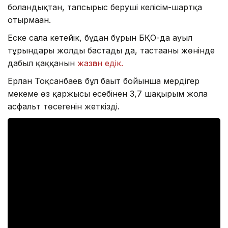
болғандықтан, тапсырыс беруші келісім-шартқа
отырмаған.
Еске сала кетейік, бұдан бұрын БҚО-да ауыл
тұрғындары жолды бастады да, тастағаны жөнінде
дабыл қаққанын
жазған едік.
Ерлан Тоқсанбаев бұл бағыт бойынша мердігер
мекеме өз қаржысы есебінен 3,7 шақырым жолға
асфальт төсегенін жеткізді.