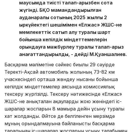
маусымда тиісті талап-арызбен сотқа
жүгінді. БҚО мамандандырылған
ауданаралық сотының 2025 жылғы 2
қыркүйектегі шешімімен «Елжас» ЖШС-не
мемлекеттік сатып алу туралы шарт
бойынша кепілдік міндеттемелерін
орындауға мәжбүрлеу туралы талап-арыз
қанағаттандырылды, - дейді М.Қуаншалиев.
Басқарма мәліметіне сәйкес биылғы 29 сәуірде
Теректі-Ақсай автомобиль жолының 73-82 км
учаскесіндегі орташа жөндеу нысаны бойынша
кепілдік міндеттемелер аясында комиссиялық
тексеру жүргізілді. Тексеру нәтижесінде «Елжас»
ЖШС-не анықталған ақауларды жою жөніндегі іс-
шаралар жоспарын 8 мамырға дейін ұсыну туралы
хат жолданды. Әйтсе де белгіленген мерзімде
мұның орындалмауына байланысты басқарма
тарапынан іс-шаралар жоспарын ұсыну талабымен