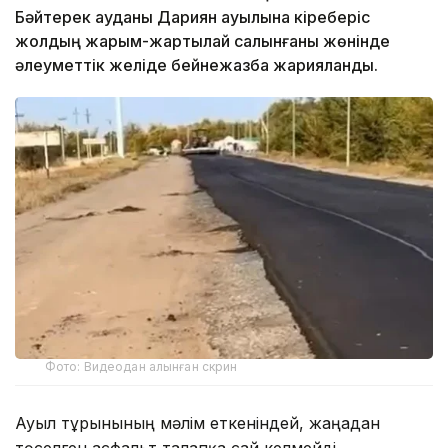
Бәйтерек ауданы Дариян ауылына кіреберіс
жолдың жарым-жартылай салынғаны жөнінде
әлеуметтік желіде бейнежазба жарияланды.
Фото: Видеодан алынған скрин
Ауыл тұрғынының мәлім еткеніндей, жаңадан
төселген асфальт талапқа сай келмейді.