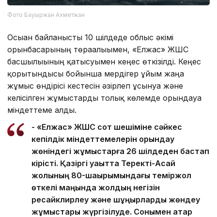
Фото Бауыржан Ахметжан
Осыған байланысты 10 шілдеде облыс әкімі
орынбасарының төрағалығымен, «Елжас» ЖШС
басшылығының қатысуымен кеңес өткізілді. Кеңес
қорытындысы бойынша мердігер ұйым жаңа
жұмыс өндірісі кестесін әзірлеп ұсынуға және
келісілген жұмыстарды толық көлемде орындауға
міндеттеме алды.
- «Елжас» ЖШС сот шешіміне сәйкес
кепілдік міндеттемелерін орындау
жөніндегі жұмыстарға 26 шілдеден бастап
кірісті. Қазіргі уақытта Теректі-Ақсай
жолының 80-шақырымындағы теміржол
өткелі маңында жолдың негізін
ресайклирлеу және шұңқырларды жөндеу
жұмыстары жүргізілуде. Сонымен қатар