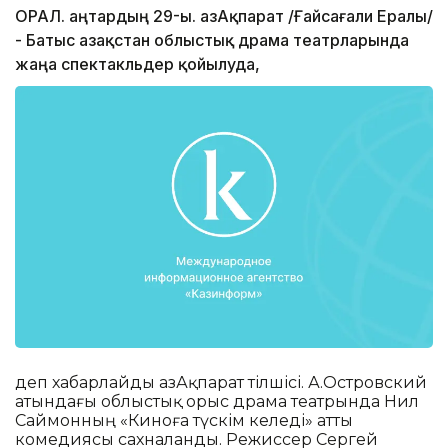
ОРАЛ. Қаңтардың 29-ы. ҚазАқпарат /Ғайсағали Ералы/
- Батыс Қазақстан облыстық драма театрларында
жаңа спектакльдер қойылуда,
деп хабарлайды ҚазАқпарат тілшісі. А.Островский
атындағы облыстық орыс драма театрында Нил
Саймонның «Киноға түскім келеді» атты
комедиясы сахналанды. Режиссер Сергей