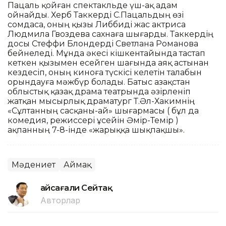
Пацаль қойған спектакльде үш-ақ адам
ойнайды. Херб Таккерді С.Пацальдың өзі
сомдаса, оның қызы Либбиді жас актриса
Людмила Гвоздева сахнаға шығарды. Таккердің
досы Стеффи Блондерді Светлана Романова
бейнеледі. Мұнда әкесі кішкентайында тастап
кеткен қызымен есейген шағында аяқ астынан
кездесіп, оның киноға түскісі келетін талабын
орындауға мәжбүр болады. Батыс Қазақстан
облыстық қазақ драма театрында әзірленіп
жатқан мысырлық драматург Т.Әл-Хакимнің
«Сұлтанның сасқаны-ай» шығармасы ( бұл да
комедия, режиссері Құсейін Әмір-Темір )
ақпанның 7-8-інде «жарыққа шықпақшы».
Мәдениет
Аймақ
Ғайсағали Сейтақ
Авторлар