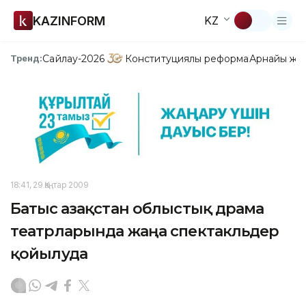
KAZINFORM
KZ
Сайлау-2026
Конституциялық реформа
Арнайы жо
Тренд:
18:41, 29 Қаңтар 2009
Батыс Қазақстан облыстық драма
театрларында жаңа спектакльдер
қойылуда