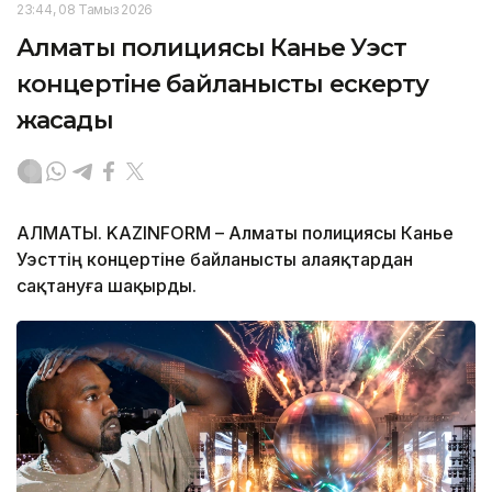
23:44, 08 Тамыз 2026
Алматы полициясы Канье Уэст
концертіне байланысты ескерту
жасады
АЛМАТЫ. KAZINFORM – Алматы полициясы Канье
Уэсттің концертіне байланысты алаяқтардан
сақтануға шақырды.