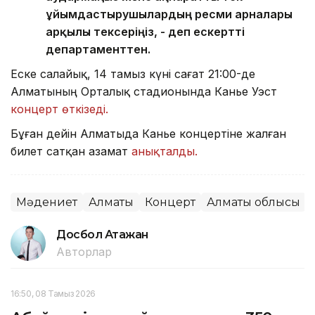
ұйымдастырушылардың ресми арналары
арқылы тексеріңіз, - деп ескертті
департаменттен.
Еске салайық, 14 тамыз күні сағат 21:00-де
Алматының Орталық стадионында Канье Уэст
концерт өткізеді.
Бұған дейін Алматыда Канье концертіне жалған
билет сатқан азамат
анықталды.
Мәдениет
Алматы
Концерт
Алматы облысы
Досбол Атажан
Авторлар
16:50, 08 Тамыз 2026