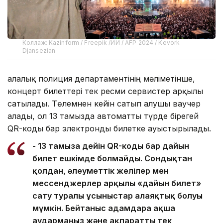
Коллаж: Kazinform / Freepik /ИИ / AFP 2024 / Kevork
Djansezian
Қалалық полиция департаментінің мәліметінше,
концерт билеттері тек ресми сервистер арқылы
сатылады. Төлемнен кейін сатып алушы ваучер
алады, ол 13 тамызда автоматты түрде бірегей
QR-коды бар электронды билетке ауыстырылады.
- 13 тамызға дейін QR-коды бар дайын
билет ешкімде болмайды. Сондықтан
қолдан, әлеуметтік желілер мен
мессенджерлер арқылы «дайын билет»
сату туралы ұсыныстар алаяқтық болуы
мүмкін. Бейтаныс адамдарға ақша
аудармаңыз және ақпаратты тек