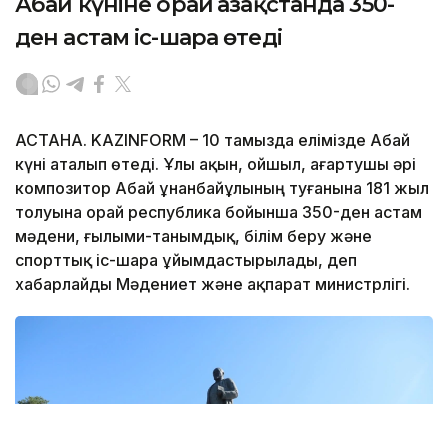
Абай күніне орай Қазақстанда 350-
ден астам іс-шара өтеді
АСТАНА. KAZINFORM – 10 тамызда елімізде Абай
күні аталып өтеді. Ұлы ақын, ойшыл, ағартушы әрі
композитор Абай Құнанбайұлының туғанына 181 жыл
толуына орай республика бойынша 350-ден астам
мәдени, ғылыми-танымдық, білім беру және
спорттық іс-шара ұйымдастырылады, деп
хабарлайды Мәдениет және ақпарат министрлігі.