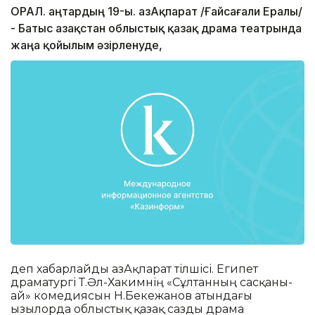
ОРАЛ. Қаңтардың 19-ы. ҚазАқпарат /Ғайсағали Ералы/
- Батыс Қазақстан облыстық қазақ драма театрында
жаңа қойылым әзірленуде,
деп хабарлайды ҚазАқпарат тілшісі. Египет
драматургі Т.Әл-Хакимнің «Сұлтанның сасқаны-
ай» комедиясын Н.Бекежанов атындағы
Қызылорда облыстық қазақ сазды драма