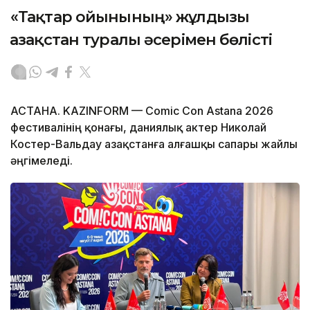
«Тақтар ойынының» жұлдызы
Қазақстан туралы әсерімен бөлісті
АСТАНА. KAZINFORM — Comic Con Astana 2026
фестивалінің қонағы, даниялық актер Николай
Костер-Вальдау Қазақстанға алғашқы сапары жайлы
әңгімеледі.