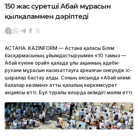
150 жас суретші Абай мұрасын
қылқаламмен дәріптеді
АСТАНА. KAZINFORM — Астана қаласы Білім
басқармасының ұйымдастыруымен «10 тамыз —
Абай күніне орай» қалада ұлы ақынның әдеби-
рухани мұрасын насихаттауға арналған онкүндік іс-
шаралар бастау алды. Соның аясында «Абай әлемі
балалар көзімен» атты қалалық көркемсурет
акциясы өтті. Бұл туралы елорда әкімдігі мәлім етті.