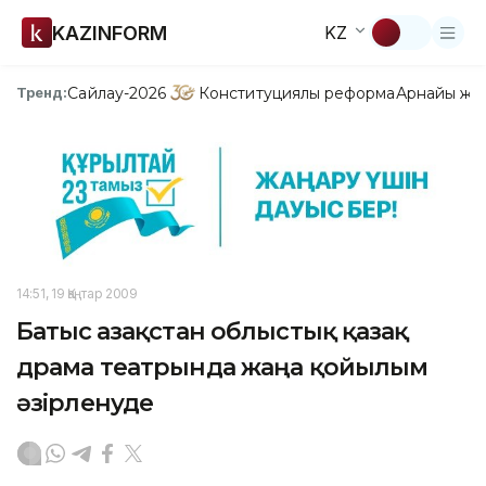
KAZINFORM
KZ
Сайлау-2026
Конституциялық реформа
Арнайы жо
Тренд:
14:51, 19 Қаңтар 2009
Батыс Қазақстан облыстық қазақ
драма театрында жаңа қойылым
әзірленуде