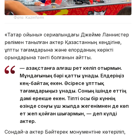
Фото: Kazinform
«Тақтар ойыны» сериалындағы Джейме Ланнистер
рөлімен танылған актер Қазақстанның кеңдігіне,
ұлттық тағамдарына және елорданың көрікті
орындарына тәнті болғанын айтты.
— Қазақстанға алғаш рет келіп отырмын.
Мұндағының бәрі қатты ұнады. Елдеріңіз
кең-байтақ екен. Әсіресе ұлттық
тағамдарыңыз ұнады. Соның ішінде еттің
дәмі ерекше екен. Тіпті осы бір күннің
өзінде соңғы үш жылда жегенімнен де көп
ет жеп қойған шығармын, — деп күлді
актер.
Сондай-ақ актер Бәйтерек монументіне көтеріліп,