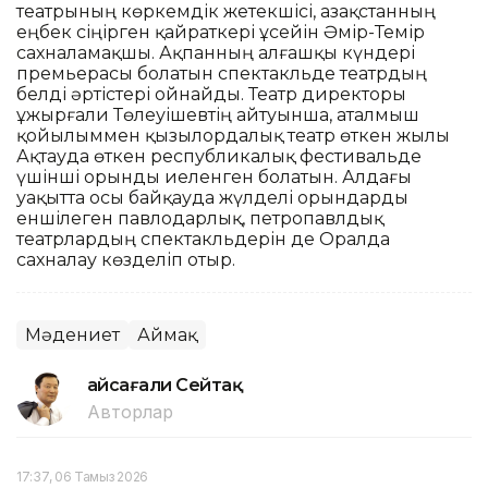
театрының көркемдік жетекшісі, Қазақстанның
еңбек сіңірген қайраткері Құсейін Әмір-Темір
сахналамақшы. Ақпанның алғашқы күндері
премьерасы болатын спектакльде театрдың
белді әртістері ойнайды. Театр директоры
Құжырғали Төлеуішевтің айтуынша, аталмыш
қойылыммен қызылордалық театр өткен жылы
Ақтауда өткен республикалық фестивальде
үшінші орынды иеленген болатын. Алдағы
уақытта осы байқауда жүлделі орындарды
еншілеген павлодарлық, петропавлдық
театрлардың спектакльдерін де Оралда
сахналау көзделіп отыр.
Мәдениет
Аймақ
Ғайсағали Сейтақ
Авторлар
17:37, 06 Тамыз 2026