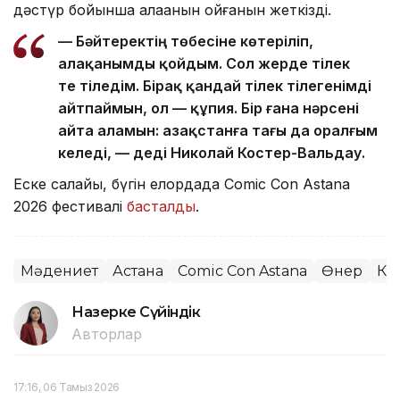
дәстүр бойынша алақанын қойғанын жеткізді.
— Бәйтеректің төбесіне көтеріліп,
алақанымды қойдым. Сол жерде тілек
те тіледім. Бірақ қандай тілек тілегенімді
айтпаймын, ол — құпия. Бір ғана нәрсені
айта аламын: Қазақстанға тағы да оралғым
келеді, — деді Николай Костер-Вальдау.
Еске салайық, бүгін елордада Comic Con Astana
2026 фестивалі
басталды
.
Мәдениет
Астана
Comic Con Astana
Өнер
Ки
Назерке Сүйіндік
Авторлар
17:16, 06 Тамыз 2026