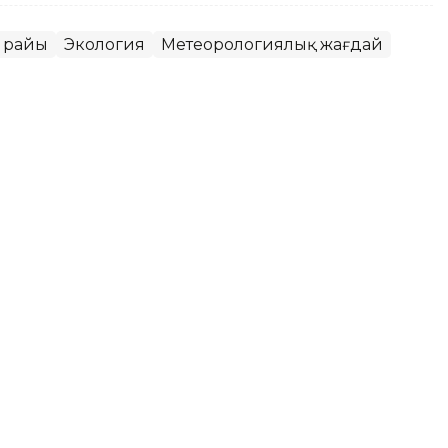
 райы
Экология
Метеорологиялық жағдай
қаласында ауа сапасы
т
МК еліміздегі ауа сапасына қатысты