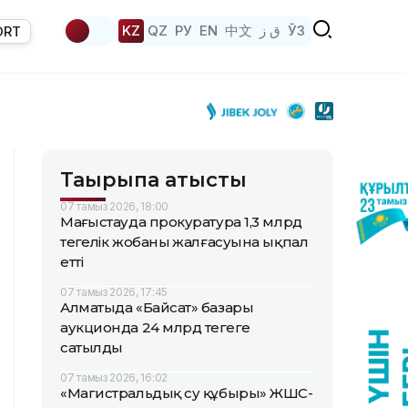
KZ
QZ
РУ
EN
中文
ق ز
ЎЗ
ORT
Тақырыпқа қатысты
07 тамыз 2026, 18:00
Маңғыстауда прокуратура 1,3 млрд
теңгелік жобаның жалғасуына ықпал
етті
07 тамыз 2026, 17:45
Алматыда «Байсат» базары
аукционда 24 млрд теңгеге
сатылды
07 тамыз 2026, 16:02
«Магистральдық су құбыры» ЖШС-