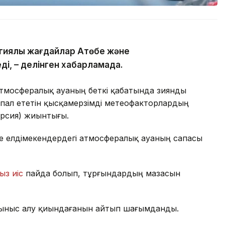
гиялық жағдайлар Ақтөбе және
ді, – делінген хабарламада.
атмосфералық ауаның беткі қабатында зиянды
пал ететін қысқамерзімді метеофакторлардың
ерсия) жиынтығы.
де елдімекендердегі атмосфералық ауаның сапасы
ыз иіс
пайда болып, тұрғындардың мазасын
ыныс алу қиындағанын айтып шағымданды.