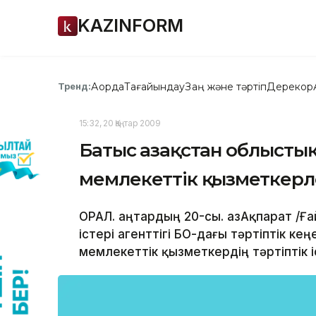
KAZINFORM
Ақорда
Тағайындау
Заң және тәртіп
Дерекқор
Тренд:
15:32, 20 Қаңтар 2009
Батыс Қазақстан облыстық
мемлекеттік қызметкерле
ОРАЛ. Қаңтардың 20-сы. ҚазАқпарат /Ғ
істері агенттігі БҚО-дағы тәртіптік ке
мемлекеттік қызметкердің тәртіптік і