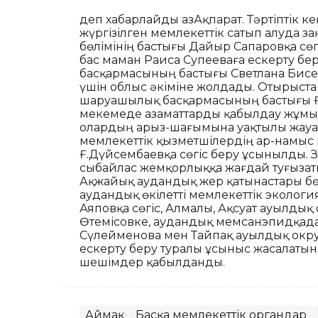
деп хабарлайды ҚазАқпарат. Тәртіптік 
жүргізілген мемлекеттік сатып алуда з
бөлімінің бастығы Дайыр Сапаровқа сөг
бас маман Раиса Супееваға ескерту бер
басқармасының бастығы Светлана Бисе
үшін облыс әкіміне жолдады. Отырыст
шаруашылық басқармасының бастығы Ғ
мекемеде азаматтарды қабылдау жұмы
олардың арыз-шағымына уақтылы жауап 
мемлекеттік қызметшілердің ар-намыс 
Ғ.Дүйсембаевқа сөгіс беру ұсынылды. З
сыбайлас жемқорлыққа жағдай туғызат
Ақжайық аудандық жер қатынастары бө
аудандық өкілетті мемлекеттік эколог
Аяповқа сөгіс, Алмалы, Ақсуат ауылдық 
Өтемісовке, аудандық мемсанэпидқада
Сүлейменова мен Тайпақ ауылдық окру
ескерту беру туралы ұсыныс жасалатын 
шешімдер қабылданды.
Аймақ
Басқа мемлекеттік органдар