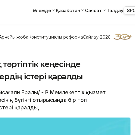
Әлемде
Қазақстан
Саясат
Талдау
SP
Арнайы жоба
Конституциялық реформа
Сайлау-2026
 тәртіптік кеңесінде
рдің істері қаралды
айсағали Ералы/ - ҚР Мемлекеттік қызмет
ңесінің бүгінгі отырысында бір топ
стері қаралды,