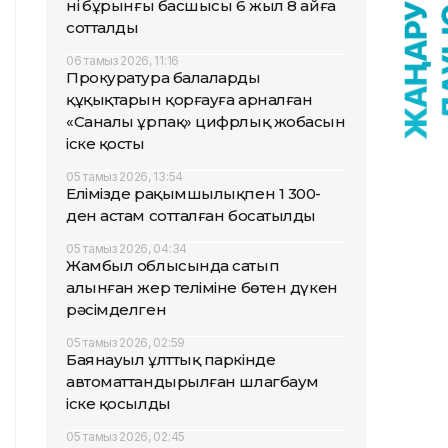
нің бұрынғы басшысы 6 жыл 8 айға
сотталды
06 тамыз 2026, 11:16
Прокуратура балалардың
құқықтарын қорғауға арналған
«Саналы ұрпақ» цифрлық жобасын
іске қосты
05 тамыз 2026, 13:54
Елімізде рақымшылықпен 1 300-
ден астам сотталған босатылды
05 тамыз 2026, 04:34
Жамбыл облысында сатып
алынған жер теліміне бөтен дүкен
рәсімделген
05 тамыз 2026, 02:59
Баянауыл ұлттық паркінде
автоматтандырылған шлагбаум
іске қосылды
05 тамыз 2026, 02:45