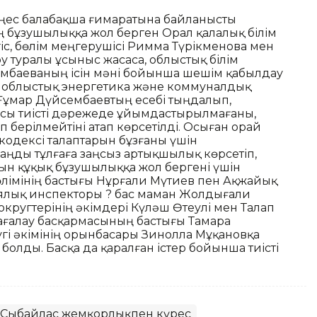
кеңес балабақша ғимаратына байланысты
аң бұзушылыққа жол берген Орал қалалық білім
іс, бөлім меңгерушісі Римма Түрікменова мен
у туралы ұсыныс жасаса, облыстық білім
мбаеваның ісін мәні бойынша шешім қабылдау
а облыстық энергетика және коммуналдық
ұмар Дүйсембаевтың есебі тыңдалып,
сы тиісті дәрежеде ұйымдастырылмағаны,
берілмейтіні атап көрсетілді. Осыған орай
кодексі талаптарын бұзғаны үшін
аңды тұлғаға заңсыз артықшылық көрсетіп,
ын құқық бұзушылыққа жол бергені үшін
лімінің бастығы Нұрғали Мүтиев пен Ақжайық
иялық инспекторы ? бас маман Жолдығали
округтерінің әкімдері Күләш Өтеулі мен Талап
ғалау басқармасының бастығы Тамара
гі әкімінің орынбасары Зинолла Мұқановқа
болды. Басқа да қаралған істер бойынша тиісті
Сыбайлас жемқорлықпен күрес