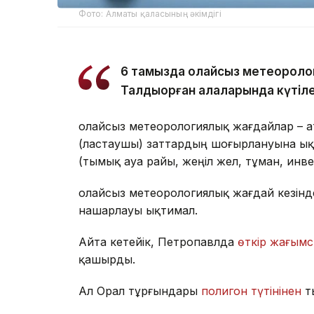
Фото: Алматы қаласының әкімдігі
6 тамызда қолайсыз метеороло
Талдықорған қалаларында күтіле
Қолайсыз метеорологиялық жағдайлар – 
(ластаушы) заттардың шоғырлануына ық
(тымық ауа райы, жеңіл жел, тұман, инв
Қолайсыз метеорологиялық жағдай кезін
нашарлауы ықтимал.
Айта кетейік, Петропавлда
өткір жағымс
қашырды.
Ал Орал тұрғындары
полигон түтінінен
т