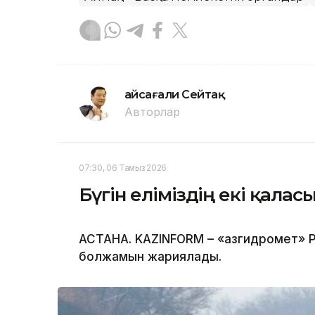
Ғайсағали Сейтақ
Авторлар
07:30, 06 Тамыз 2026
Бүгін еліміздің екі қала
АСТАНА. KAZINFORM – «Қазгидромет» Р
болжамын жариялады.