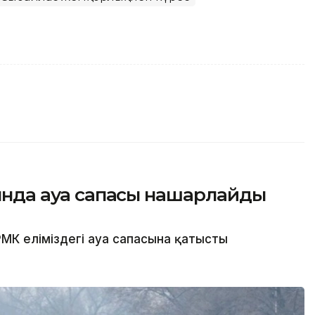
сында ауа сапасы нашарлайды
МК еліміздегі ауа сапасына қатысты