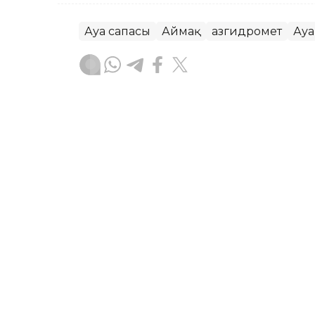
Ауа сапасы
Аймақ
Қазгидромет
Ауа
Жасұлан Бақытбекұлы
Авторлар
07:16, 05 Тамыз 2026
Бүгін еліміздің бір ғана 
төмендейді – Қазгидроме
АСТАНА. KAZINFORM – «Қазгидромет» Р