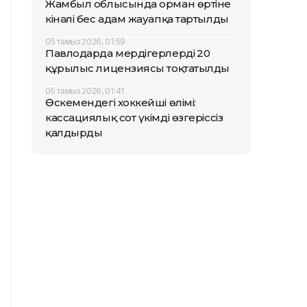
Жамбыл облысында орман өртіне
кінәлі бес адам жауапқа тартылды
05 тамыз 2026, 01:59
Павлодарда мердігерлердің 20
құрылыс лицензиясы тоқтатылды
05 тамыз 2026, 01:41
Өскемендегі хоккейші өлімі:
кассациялық сот үкімді өзгеріссіз
қалдырды