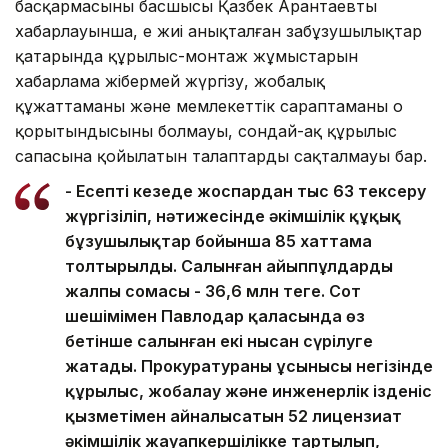
басқармасының басшысы Қазбек Арантаевтың
хабарлауынша, ең жиі анықталған заңбұзушылықтар
қатарында құрылыс-монтаж жұмыстарын
хабарлама жібермей жүргізу, жобалық
құжаттаманың және мемлекеттік сараптаманың оң
қорытындысының болмауы, сондай-ақ құрылыс
сапасына қойылатын талаптардың сақталмауы бар.
- Есепті кезеңде жоспардан тыс 63 тексеру
жүргізіліп, нәтижесінде әкімшілік құқық
бұзушылықтар бойынша 85 хаттама
толтырылды. Салынған айыппұлдардың
жалпы сомасы - 36,6 млн теңге. Сот
шешімімен Павлодар қаласында өз
бетінше салынған екі нысан сүрілуге
жатады. Прокуратураның ұсынысы негізінде
құрылыс, жобалау және инженерлік ізденіс
қызметімен айналысатын 52 лицензиат
әкімшілік жауапкершілікке тартылып,