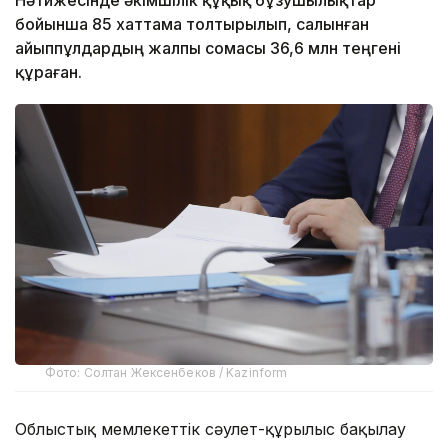
бойынша 85 хаттама толтырылып, салынған
айыппұлдардың жалпы сомасы 36,6 млн теңгені
құраған.
Фото: Солтан Жексенбеков / Kazinform
Облыстық мемлекеттік сәулет-құрылыс бақылау