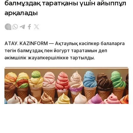
балмұздақ таратқаны үшін айыппұл
арқалады
АҚТАУ. KAZINFORM — Ақтаулық кәсіпкер балаларға
тегін балмұздақ пен йогурт таратамын деп
әкімшілік жауапкершілікке тартылды.