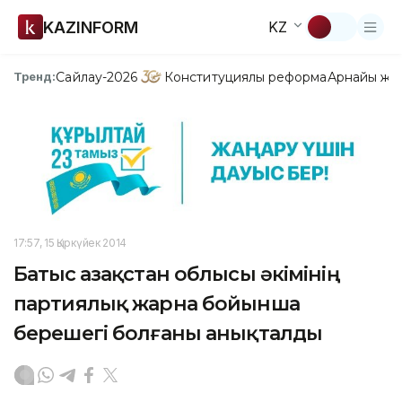
KAZINFORM
KZ
Сайлау-2026
Конституциялық реформа
Арнайы жо
Тренд:
17:57, 15 Қыркүйек 2014
Батыс Қазақстан облысы әкімінің
партиялық жарна бойынша
берешегі болғаны анықталды