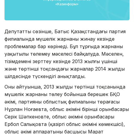
Депутаттың сөзінше, Батыс Қазақстандағы партия
филиалында мүшелік жарнаны жинау кезінде
проблемалар бар көрінеді. Бұл тұрғыда жарнаны
уақытылы төлемеу мәселесі байқалуда. Мәселен,
тізімдемені зерттеу кезінде 2013 жылғы үшінші
және төртінші тоқсандағы жарналар 2014 жылдың
шілдесінде түскендігі анықталды.
Оның айтуынша, 2013 жылдың төртінші тоқсанында
мүшелік жарнаны төлеу бойынша берешек БҚО
әкімі, партияның облыстық филиалының төрағасы
Нұрлан Ноғаевта, облыс әкімінің бірінші орынбасары
Серік Шәпкеновте, облыс әкімінің орынбасары
Ербол Салықовта (қазіргі облыс әкімінің көмекшісі),
облыс әкімі аппаратының басшысы Марат