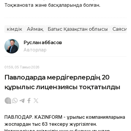
Тоқжановта және басқаларында болған.
Әкімдік
Аймақ
Батыс Қазақстан облысы
Саяси 
Руслан Ғаббасов
Авторлар
01:59, 05 Тамыз 2026
Павлодарда мердігерлердің 20
құрылыс лицензиясы тоқтатылды
ПАВЛОДАР. KAZINFORM - Құрылыс компанияларына
жоспардан тыс 63 тексеру жүргізілген.
Нәтижесінде әкімшілік құқық бұзушылықтар