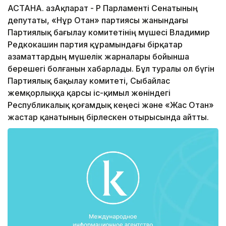
АСТАНА. ҚазАқпарат - ҚР Парламенті Сенатының
депутаты, «Нұр Отан» партиясы жанындағы
Партиялық бағылау комитетінің мүшесі Владимир
Редкокашин партия құрамындағы бірқатар
азаматтардың мүшелік жарналары бойынша
берешегі болғанын хабарлады. Бұл туралы ол бүгін
Партиялық бақылау комитеті, Сыбайлас
жемқорлыққа қарсы іс-қимыл жөніндегі
Республикалық қоғамдық кеңесі және «Жас Отан»
жастар қанатының бірлескен отырысында айтты.