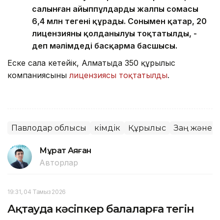
салынған айыппұлдардың жалпы сомасы
6,4 млн теңгені құрады. Сонымен қатар, 20
лицензияның қолданылуы тоқтатылды, -
деп мәлімдеді басқарма басшысы.
Еске сала кетейік, Алматыда 350 құрылыс
компаниясының
лицензиясы тоқтатылды
.
Павлодар облысы
Әкімдік
Құрылыс
Заң және қ
Мұрат Аяған
Авторлар
19:31, 04 Тамыз 2026
Ақтауда кәсіпкер балаларға тегін