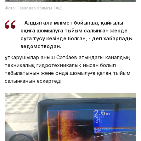
Фото: Павлодар облысы ТЖД
– Алдын ала мәлімет бойынша, қайғылы
оқиға шомылуға тыйым салынған жерде
суға түсу кезінде болған, - деп хабарлады
ведомстводан.
Құтқарушылар Қаныш Сәтбаев атындағы каналдың
техникалық гидротехникалық нысан болып
табылатынын және онда шомылуға қатаң тыйым
салынғанын ескертеді.