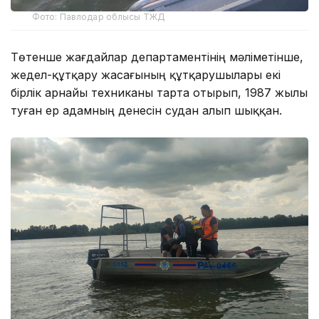
Фото: Павлодар облысы ТЖД
Төтенше жағдайлар департаментінің мәліметінше,
жедел-құтқару жасағының құтқарушылары екі
бірлік арнайы техниканы тарта отырып, 1987 жылы
туған ер адамның денесін судан алып шыққан.