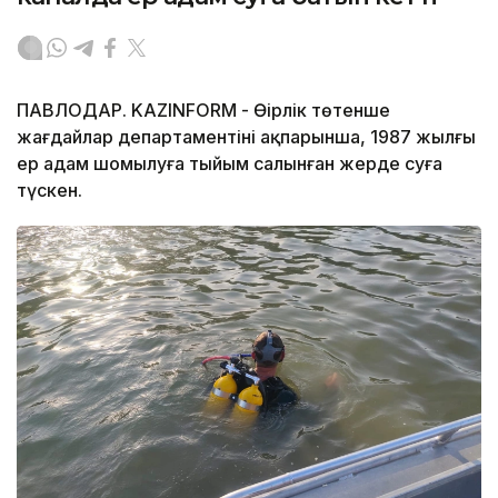
ПАВЛОДАР. KAZINFORM - Өңірлік төтенше
жағдайлар департаментінің ақпарынша, 1987 жылғы
ер адам шомылуға тыйым салынған жерде суға
түскен.