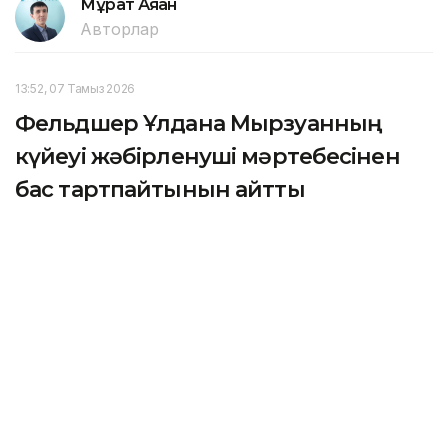
Мұрат Аяған
Авторлар
13:52, 07 Тамыз 2026
Фельдшер Ұлдана Мырзуанның
күйеуі жәбірленуші мәртебесінен
бас тартпайтынын айтты
АСТАНА. KAZINFORM – 2025 жылғы қарашада
қызметтік міндетін атқару кезінде қаза тапқан
фельдшер Ұлдана Мырзуанның күйеуі оның өліміне
қатысты қылмыстық іс бойынша жәбірленуші
мәртебесінен бас тартпайтынын мәлімдеді.