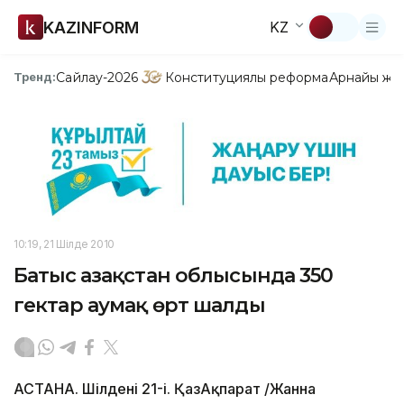
KAZINFORM
KZ
Сайлау-2026
Конституциялық реформа
Арнайы жо
Тренд:
10:19, 21 Шілде 2010
Батыс Қазақстан облысында 350
гектар аумақ өрт шалды
АСТАНА. Шілденің 21-і. ҚазАқпарат /Жанна