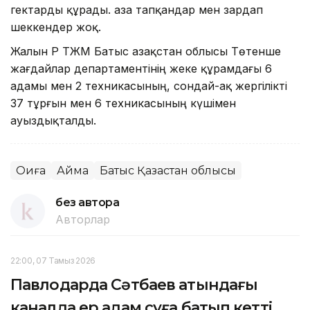
гектарды құрады. Қаза тапқандар мен зардап
шеккендер жоқ.
Жалын ҚР ТЖМ Батыс Қазақстан облысы Төтенше
жағдайлар департаментінің жеке құрамдағы 6
адамы мен 2 техникасының, сондай-ақ жергілікті
37 тұрғын мен 6 техникасының күшімен
ауыздықталды.
Оқиға
Аймақ
Батыс Қазақстан облысы
без автора
Авторлар
22:00, 07 Тамыз 2026
Павлодарда Сәтбаев атындағы
каналда ер адам суға батып кетті