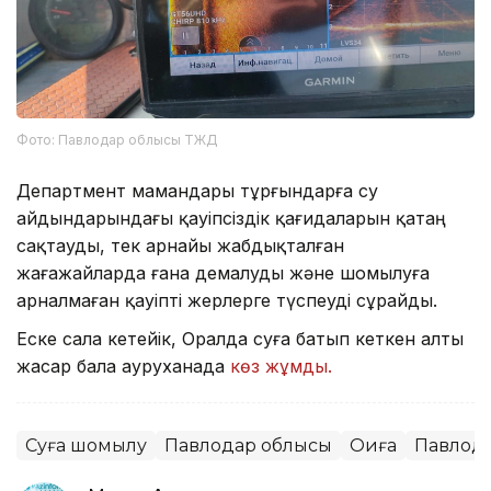
Фото: Павлодар облысы ТЖД
Департмент мамандары тұрғындарға су
айдындарындағы қауіпсіздік қағидаларын қатаң
сақтауды, тек арнайы жабдықталған
жағажайларда ғана демалуды және шомылуға
арналмаған қауіпті жерлерге түспеуді сұрайды.
Еске сала кетейік, Оралда суға батып кеткен алты
жасар бала ауруханада
көз жұмды.
Суға шомылу
Павлодар облысы
Оқиға
Павлод