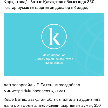
Қорқытова/ - Батыс Қазақстан облысында 350
гектар аумақты шарпыған дала өрті болды,
деп хабарлайды ҚР Төтенше жағдайлар
министрлігінің баспасөз қызметі.
Кеше Батыс Қазақстан облысы Қазталап ауданында
дала өрті орын алды. Жалын шарпыған аумақ 350