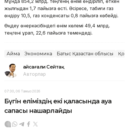
Мұнда 854,2 млрд. теңгенің өнімі өндіріліп, өткен
жылғыдан 1,7 пайызға өсті. Әсіресе, табиғи газ
өндіру 10,5, газ конденсаты 0,8 пайызға көбейді.
Өңдеу өнеркәсібіндегі өнім көлемі 49,4 млрд.
теңгені құрап, 22,6 пайызға төмендеді.
Аймақ
Экономика
Батыс Қазақстан облысы
Қоғ
Ғайсағали Сейтақ
Авторлар
07:30, 06 Тамыз 2026
Бүгін еліміздің екі қаласында ауа
сапасы нашарлайды