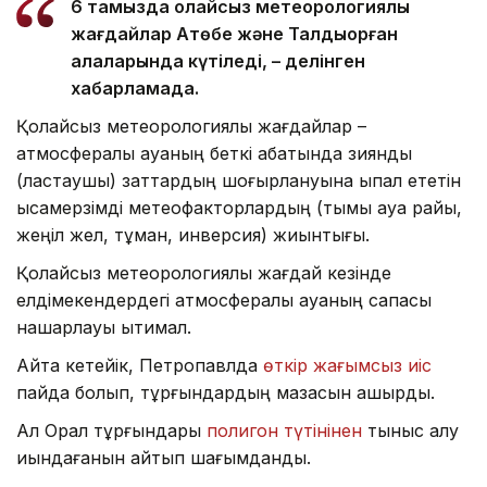
6 тамызда қолайсыз метеорологиялық
жағдайлар Ақтөбе және Талдықорған
қалаларында күтіледі, – делінген
хабарламада.
Қолайсыз метеорологиялық жағдайлар –
атмосфералық ауаның беткі қабатында зиянды
(ластаушы) заттардың шоғырлануына ықпал ететін
қысқамерзімді метеофакторлардың (тымық ауа райы,
жеңіл жел, тұман, инверсия) жиынтығы.
Қолайсыз метеорологиялық жағдай кезінде
елдімекендердегі атмосфералық ауаның сапасы
нашарлауы ықтимал.
Айта кетейік, Петропавлда
өткір жағымсыз иіс
пайда болып, тұрғындардың мазасын қашырды.
Ал Орал тұрғындары
полигон түтінінен
тыныс алу
қиындағанын айтып шағымданды.