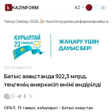
KAZINFORM
KZ
Сайлау-2026
Конституциялық реформа
Арнайы жо
Тренд:
12:17, 13 Тамыз 2012
Батыс Қазақстанда 922,3 млрд.
теңгенің өнеркәсіп өнімі өндірілді
ОРАЛ. 13 тамыз. ҚазАқпарат - Батыс Қазақстан