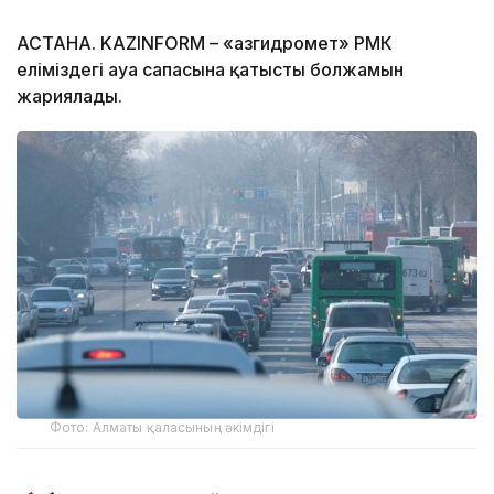
АСТАНА. KAZINFORM – «Қазгидромет» РМК
еліміздегі ауа сапасына қатысты болжамын
жариялады.
Фото: Алматы қаласының әкімдігі