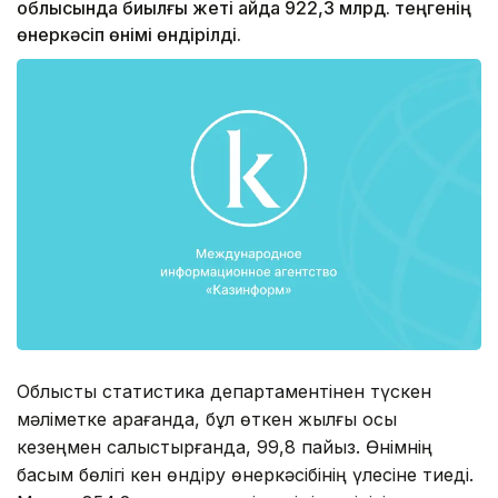
облысында биылғы жеті айда 922,3 млрд. теңгенің
өнеркәсіп өнімі өндірілді.
Облыстық статистика департаментінен түскен
мәліметке қарағанда, бұл өткен жылғы осы
кезеңмен салыстырғанда, 99,8 пайыз. Өнімнің
басым бөлігі кен өндіру өнеркәсібінің үлесіне тиеді.