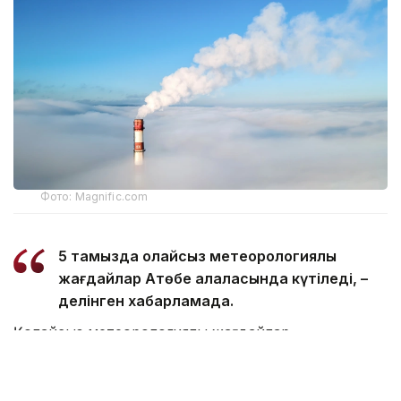
Фото: Magnific.com
5 тамызда қолайсыз метеорологиялық
жағдайлар Ақтөбе қалаласында күтіледі, –
делінген хабарламада.
Қолайсыз метеорологиялық жағдайлар –
атмосфералық ауаның беткі қабатында зиянды
(ластаушы) заттардың шоғырлануына ықпал ететін
қысқамерзімді метеофакторлардың (тымық ауа райы,