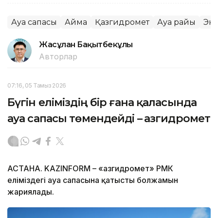
Ауа сапасы
Аймақ
Қазгидромет
Ауа райы
Эк
Жасұлан Бақытбекұлы
Авторлар
07:16, 05 Тамыз 2026
Бүгін еліміздің бір ғана қаласында
ауа сапасы төмендейді – Қазгидромет
АСТАНА. KAZINFORM – «Қазгидромет» РМК
еліміздегі ауа сапасына қатысты болжамын
жариялады.