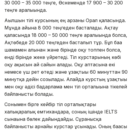
30 000 – 35 000 теңге, Өскеменде 17 900 – 30 200
теңге аралығында.
Ағылшын тілі курсының ең арзаны Орал қаласында.
Мұнда айына 8 000 теңгеден басталады. Ақтау
қаласында 18 000 – 50 000 теңге аралығында болса,
Ақтөбеде 20 000 теңгеден басталып тұр. Бұл баға
шамамен алынған және бірінде оқу топпен болса,
енді бірінде жеке үйретеді. Тіл курстарының көбі
оқу ақысын ай сайын алады. Оқу аптасына екі
немесе үш рет өтеді және ұзақтығы 60 минуттан 90
минутқа дейін созылады. Алайда курстың ұзақтығы
мен оқу әдісі бағдарлама мен тіл орталығына тікелей
байланысты болады.
Сонымен бірге кейбір тіл орталықтары
халықаралық емтихандарға, соның ішінде IELTS
сынағына бөлек дайындайды. Сұранысқа
байланысты арнайы курстар ұсынады. Оның бағасы