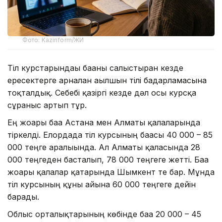
Фото: Kazinform/ЖИ
Тіл курстарындағы бағаны салыстырған кезде
ересектерге арналған ағылшын тілі бағдарламасына
тоқталдық. Себебі қазіргі кезде дәл осы курсқа
сұраныс артып тұр.
Ең жоғары баға Астана мен Алматы қалаларында
тіркелді. Елордада тіл курсының бағасы 40 000 – 85
000 теңге аралығында. Ал Алматы қаласында 28
000 теңгеден басталып, 78 000 теңгеге жетті. Баға
жоғары қалалар қатарында Шымкент те бар. Мұнда
тіл курсының құны айына 60 000 теңгеге дейін
барады.
Облыс орталықтарының көбінде баға 20 000 – 45