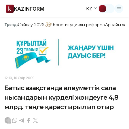
KAZINFORM
KZ
Сайлау-2026
Конституциялық реформа
Арнайы жо
Тренд:
12:10, 10 Сәуір 2009
Батыс Қазақстанда әлеуметтік сала
нысандарын күрделі жөндеуге 4,8
млрд. теңге қарастырылып отыр