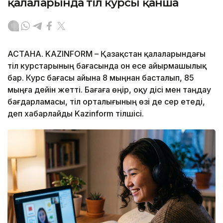
қалаларында тіл курсы қанша
АСТАНА. KAZINFORM – Қазақстан қалаларындағы
тіл курстарының бағасында он есе айырмашылық
бар. Курс бағасы айына 8 мыңнан басталып, 85
мыңға дейін жетті. Бағаға өңір, оқу әдісі мен таңдау
бағдарламасы, тіл орталығының өзі де әсер етеді,
деп хабарлайды Kazinform тілшісі.