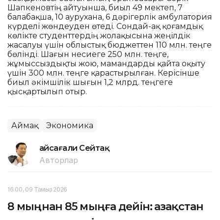
Шапкеновтің айтуынша, биыл 49 мектеп, 7
балабақша, 10 аурухана, 6 дәрігерлік амбулатория
күрделі жөндеуден өтеді. Сондай-ақ қоғамдық
көлікте студенттердің жолақысына жеңілдік
жасалуы үшін облыстық бюджеттен 110 млн. теңге
бөлінді. Шағын несиеге 250 млн. теңге,
жұмыссыздықты жою, мамандарды қайта оқыту
үшін 300 млн. теңге қарастырылған. Керісінше
биыл әкімшілік шығын 1,2 млрд. теңгеге
қысқартылып отыр.
Аймақ
Экономика
Ғайсағали Сейтақ
Авторлар
16:00, 09 Тамыз 2026
8 мыңнан 85 мыңға дейін: Қазақстан