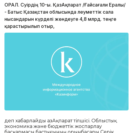
ОРАЛ. Сәуірдің 10-ы. ҚазАқпарат /Ғайсағали Ералы/
- Батыс Қазақстан облысында әлеуметтік сала
нысандарын күрделі жөндеуге 4,8 млрд. теңге
қарастырылып отыр,
деп хабарлайды ҚазАқпарат тілшісі. Облыстық
экономика және бюджеттік жоспарлау
басқармасы бастығының орынбасары Серік