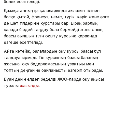
бөлек есептеледі.
Қазақстанның ірі қалаларында ағылшын тілінен
басқа қытай, франсуз, неміс, түрік, кәріс және өзге
де шет тілдерінің курстары бар. Бірақ барлық
қалада бірдей таңдау бола бермейді және оның
бағасы ағылшын тілін оқыту курсына қарағанда
өзгеше есептеледі.
Айта кетейік, балалардың оқу курсы бағасы бұл
талдауға кірмеді. Тіл курсының бағасы баланың
жасына, оқу бағдарламасының ұзақтығы мен
топтың деңгейіне байланысты өзгеріп отырады.
Бұған дейін елдегі беделді ЖОО-ларда оқу ақысы
туралы
жазылды
.
Тіл
Аймақ
Қаржы