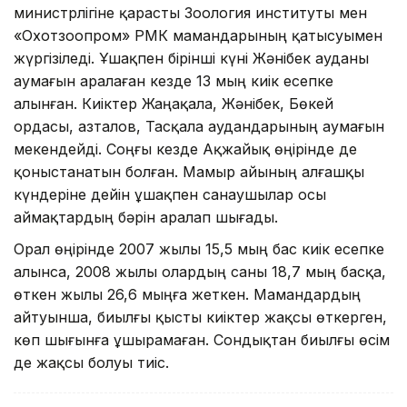
министрлігіне қарасты Зоология институты мен
«Охотзоопром» РМҚК мамандарының қатысуымен
жүргізіледі. Ұшақпен бірінші күні Жәнібек ауданы
аумағын аралаған кезде 13 мың киік есепке
алынған. Киіктер Жаңақала, Жәнібек, Бөкей
ордасы, Қазталов, Тасқала аудандарының аумағын
мекендейді. Соңғы кезде Ақжайық өңірінде де
қоныстанатын болған. Мамыр айының алғашқы
күндеріне дейін ұшақпен санаушылар осы
аймақтардың бәрін аралап шығады.
Орал өңірінде 2007 жылы 15,5 мың бас киік есепке
алынса, 2008 жылы олардың саны 18,7 мың басқа,
өткен жылы 26,6 мыңға жеткен. Мамандардың
айтуынша, биылғы қысты киіктер жақсы өткерген,
көп шығынға ұшырамаған. Сондықтан биылғы өсім
де жақсы болуы тиіс.