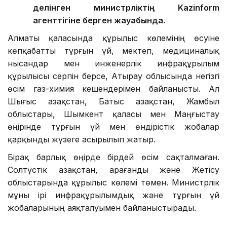
делінген министрліктің Kazinform
агенттігіне берген жауабында.
Алматы қаласында құрылыс көлемінің өсуіне
көпқабатты тұрғын үй, мектеп, медициналық
нысандар мен инженерлік инфрақұрылым
құрылысы серпін берсе, Атырау облысында негізгі
өсім газ-химия кешендерімен байланысты. Ал
Шығыс Қазақстан, Батыс Қазақстан, Жамбыл
облыстары, Шымкент қаласы мен Маңғыстау
өңірінде тұрғын үй мен өндірістік жобалар
қарқынды жүзеге асырылып жатыр.
Бірақ барлық өңірде бірдей өсім сақталмаған.
Солтүстік Қазақстан, Қарағанды және Жетісу
облыстарында құрылыс көлемі төмен. Министрлік
мұны ірі инфрақұрылымдық және тұрғын үй
жобаларының аяқталуымен байланыстырады.