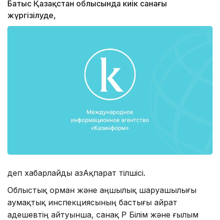
Батыс Қазақстан облысында киік санағы
жүргізілуде,
деп хабарлайды ҚазАқпарат тілшісі.
Облыстық орман және аңшылық шаруашылығы
аумақтық инспекциясының бастығы Қайрат
Қадешевтің айтуынша, санақ ҚР Білім және ғылым