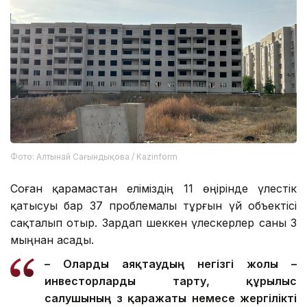
Фото: Алтынай Сағындықова / Kazinform
Соған қарамастан еліміздің 11 өңірінде үлестік
қатысуы бар 37 проблемалы тұрғын үй объектісі
сақталып отыр. Зардап шеккен үлескерлер саны 3
мыңнан асады.
– О
ларды
аяқтаудың негізгі жолы –
инвесторларды тарту, құрылыс
салушының өз қаражаты немесе жергілікті