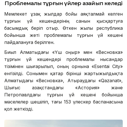
Проблемалы тұрғын үйлер азайып келеді
Мемлекет ұзақ жылдар бойы аяқталмай келген
тұрғын үй кешендерінің санын қысқартуға
басымдық беріп отыр. Өткен жылы республика
бойынша жеті проблемалы тұрғын үй кешені
пайдалануға берілген.
Биыл Алматыдағы «Үш Қоңыр» мен «Весновка»
тұрғын үй кешендері проблемалы нысандар
тізімінен шығарылып, оның орнына «Esentai City»
енгізілді. Сонымен қатар бірінші жартыжылдықта
Алматыдағы «Весновка», Атыраудағы «Qazanat»,
Шығыс Қазақстандағы «Астория» және
Петропавлдағы тұрғын үй кешені бойынша
мәселелер шешіліп, тағы 153 үлескер баспанасына
қол жеткізді.