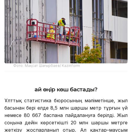
Фото: Мақсат Шағырбаев/ Kazinform
Қай өңір көш бастады?
Ұлттық статистика бюросының мәліметінше, жыл
басынан бері елде 8,5 млн шаршы метр тұрғын үй
немесе 80 667 баспана пайдалануға берілді. Жыл
соңына дейін көрсеткішті 20 млн шаршы метрге
жеткізу жоспарланып отыр. Ал қаңтар–маусым