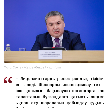
Фото: Солтан Жексенбеков / Kazinform
– Лицензиаттардың электрондық тізілімі
енгізіледі. Жоспарлы инспекциялау тетігі
іске қосылып, бақылаушы органдарға заң
талаптарын бұзғандарға қатысты жедел
ықпал ету шараларын қабылдау құқығы