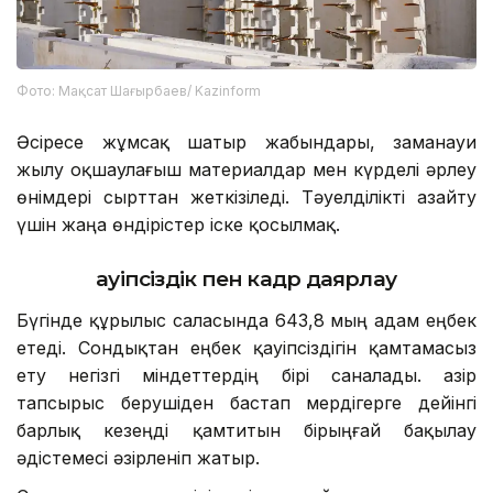
Фото: Мақсат Шағырбаев/ Kazinform
Әсіресе жұмсақ шатыр жабындары, заманауи
жылу оқшаулағыш материалдар мен күрделі әрлеу
өнімдері сырттан жеткізіледі. Тәуелділікті азайту
үшін жаңа өндірістер іске қосылмақ.
Қауіпсіздік пен кадр даярлау
Бүгінде құрылыс саласында 643,8 мың адам еңбек
етеді. Сондықтан еңбек қауіпсіздігін қамтамасыз
ету негізгі міндеттердің бірі саналады. Қазір
тапсырыс берушіден бастап мердігерге дейінгі
барлық кезеңді қамтитын бірыңғай бақылау
әдістемесі әзірленіп жатыр.