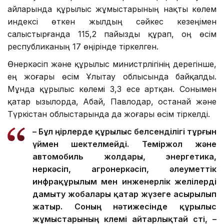
айларында құрылыс жұмыстарының нақты көлем
индексі өткен жылдың сәйкес кезеңімен
салыстырғанда 115,2 пайызды құрап, оң өсім
республиканың 17 өңірінде тіркелген.
Өнеркәсіп және құрылыс министрлігінің дерегінше,
ең жоғары өсім Ұлытау облысында байқалды.
Мұнда құрылыс көлемі 3,3 есе артқан. Сонымен
қатар Қызылорда, Абай, Павлодар, Қостанай және
Түркістан облыстарында да жоғары өсім тіркелді.
– Бұл өңірлерде құрылыс белсенділігі тұрғын
үймен шектелмейді. Теміржол және
автомобиль жолдары, энергетика,
өнеркәсіп, агроөнеркәсіп, әлеуметтік
инфрақұрылым мен инженерлік желілерді
дамыту жобалары қатар жүзеге асырылып
жатыр. Соның нәтижесінде құрылыс
жұмыстарының көлемі айтарлықтай өсті, –