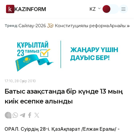
KAZINFORM
KZ
Сайлау-2026
Конституциялық реформа
Арнайы жо
Тренд:
17:10, 28 Сәуір 2010
Батыс Қазақстанда бір күнде 13 мың
киік есепке алынды
ОРАЛ. Сәуірдің 28-і. ҚазАқпарат /Елжан Ералы/ -