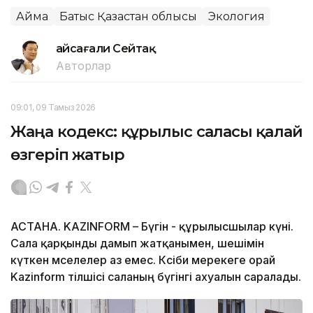
Аймақ
Батыс Қазақстан облысы
Экология
Ғайсағали Сейтақ
Авторлар
09:01, 09 Тамыз 2026
Жаңа кодекс: құрылыс саласы қалай
өзгеріп жатыр
АСТАНА. KAZINFORM – Бүгін - құрылысшылар күні.
Сала қарқынды дамып жатқанымен, шешімін
күткен мәселелер аз емес. Кәсіби мерекеге орай
Kazinform тілшісі саланың бүгінгі ахуалын саралады.