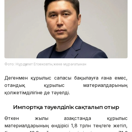
Фото: Нұрдәулет Егізековтің жеке мұрағатынан
Дегенмен құрылыс сапасы бақылауға ғана емес,
отандық құрылыс материалдарының
қолжетімділігіне де тәуелді.
Импортқа тәуелділік сақталып отыр
Өткен жылы Қазақстанда құрылыс
материалдарының өндірісі 1,8 трлн теңгеге жетіп,