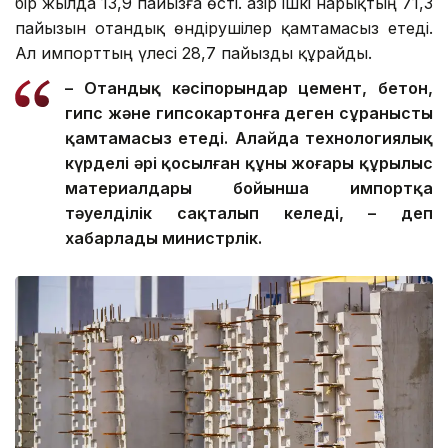
бір жылда 13,9 пайызға өсті. Қазір ішкі нарықтың 71,3
пайызын отандық өндірушілер қамтамасыз етеді.
Ал импорттың үлесі 28,7 пайызды құрайды.
– Отандық кәсіпорындар цемент, бетон,
гипс және гипсокартонға деген сұранысты
қамтамасыз етеді. Алайда технологиялық
күрделі әрі қосылған құны жоғары құрылыс
материалдары бойынша импортқа
тәуелділік сақталып келеді, – деп
хабарлады министрлік.