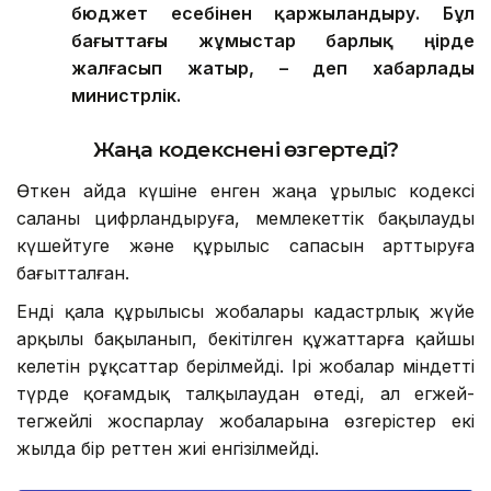
бюджет есебінен қаржыландыру. Бұл
бағыттағы жұмыстар барлық өңірде
жалғасып жатыр, – деп хабарлады
министрлік.
Жаңа кодекс
нені өзгертеді?
Өткен айда күшіне енген жаңа Құрылыс кодексі
саланы цифрландыруға, мемлекеттік бақылауды
күшейтуге және құрылыс сапасын арттыруға
бағытталған.
Енді қала құрылысы жобалары кадастрлық жүйе
арқылы бақыланып, бекітілген құжаттарға қайшы
келетін рұқсаттар берілмейді. Ірі жобалар міндетті
түрде қоғамдық талқылаудан өтеді, ал егжей-
тегжейлі жоспарлау жобаларына өзгерістер екі
жылда бір реттен жиі енгізілмейді.