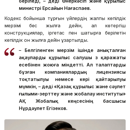
беріледі, – деді Өнеркәсіп және құрылыс
министрі Ерсайын Нағаспаев.
Кодекс бойынша тұрғын үйлердің жалпы кепілдік
мерзімі бес жылға дейін, ал көтергіш
конструкциялар, іргетас пен шатырға берілетін
кепілдік он жылға дейін ұзартылды.
– Белгіленген мерзім ішінде анықталған
ақауларды құрылыс салушы өз қаражаты
есебінен жоюға міндетті. Ал талаптарды
бұзған компаниялардың лицензиясы
тоқтатылуы немесе кері қайтарылуы
мүмкін, – деді «Қазақ құрылыс және сәулет
ғылыми-зерттеу және жобалау институты»
АҚ Жобалық кеңсесінің басшысы
Нұрдәулет Егізеков.