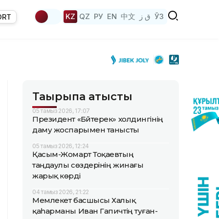
KZ
QZ
РУ
EN
中文
ق ز
ЎЗ
ORT
Тақырыпқа қатысты
05 тамыз 2026, 17:07
Президент «Бәйтерек» холдингінің
даму жоспарымен танысты
05 тамыз 2026, 12:24
Қасым-Жомарт Тоқаевтың
таңдаулы сөздерінің жинағы
жарық көрді
04 тамыз 2026, 21:22
Мемлекет басшысы Халық
қаһарманы Иван Гапичтің туған-