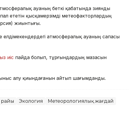
атмосфералық ауаның беткі қабатында зиянды
пал ететін қысқамерзімді метеофакторлардың
ерсия) жиынтығы.
де елдімекендердегі атмосфералық ауаның сапасы
ыз иіс
пайда болып, тұрғындардың мазасын
ыныс алу қиындағанын айтып шағымданды.
 райы
Экология
Метеорологиялық жағдай