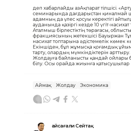
деп хабарлайды ҚазАқпарат тілшісі. «Ар
семинарында дағдарыстан қиналмай ш
адамның да үлес қосуы керектігі айтыл
ауданында қазіргі кезде 10 үгіт-насих
Аталмыш бірлестіктің төрағасы, облыст
фракциясының жетекшісі Бауыржан Тұм
насихат топтарына әдістемелік көмек к
Екіншіден, бұл жұмысқа қоғамдық ұйым
тарту, олардың мүмкіндіктерін арттыру.
Жолдауға байланысты қандай ойлары ба
білу. Осы орайда жиынға қатысушылар ө
Аймақ
Жолдау
Экономика
Ғайсағали Сейтақ