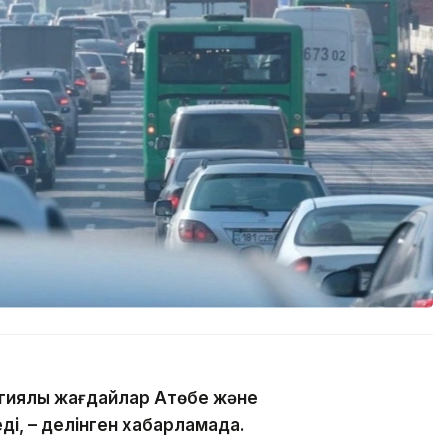
гиялық жағдайлар Ақтөбе және
ді, – делінген хабарламада.