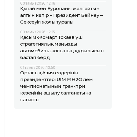
03 тамыз 2026, 12:18
Қытай мен Еуропаны жалғайтын
алтын көпір – Президент Бейнеу –
Сексеуіл жолы туралы
03 тамыз 2026, 12:15
Қасым-Жомарт Тоқаев үш
стратегиялық маңызды
автомобиль жолының құрылысын
бастап берді
01 тамыз 2026, 13:50
Орталық Азия елдерінің
президенттері UIM F1H2O әлем
чемпионатының гран-при
кезеңінің ашылу салтанатына
қатысты