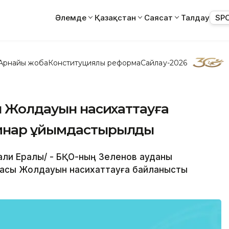
Әлемде
Қазақстан
Саясат
Талдау
SP
Арнайы жоба
Конституциялық реформа
Сайлау-2026
ы Жолдауын насихаттауға
инар ұйымдастырылды
ағали Ералы/ - БҚО-ның Зеленов ауданы
асы Жолдауын насихаттауға байланысты