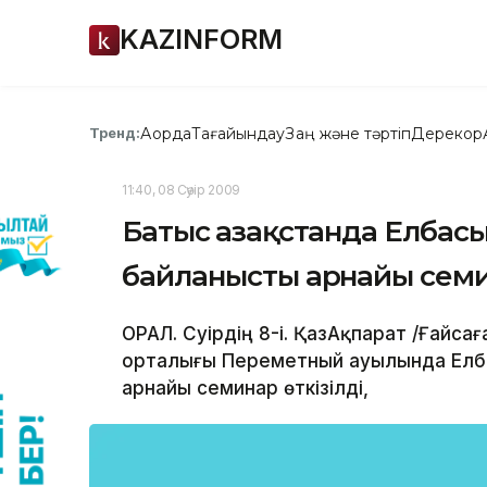
KAZINFORM
Ақорда
Тағайындау
Заң және тәртіп
Дерекқор
Тренд:
11:40, 08 Сәуір 2009
Батыс Қазақстанда Елбас
байланысты арнайы сем
ОРАЛ. Сәуірдің 8-і. ҚазАқпарат /Ғайс
орталығы Переметный ауылында Елб
арнайы семинар өткізілді,