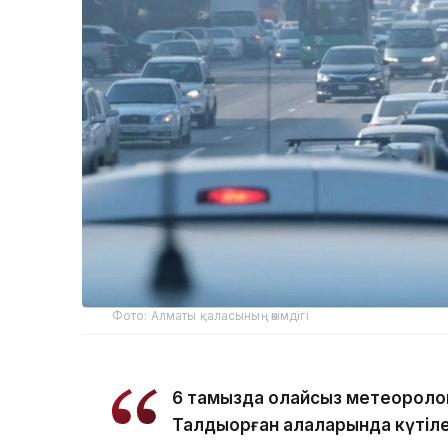
Фото: Алматы қаласының әкімдігі
6 тамызда қолайсыз метеороло
Талдықорған қалаларында күтіле