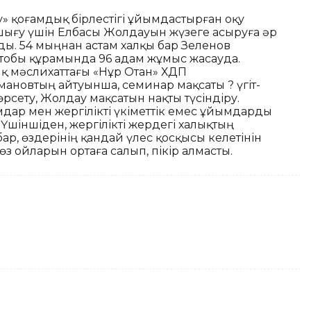
ту» қоғамдық бірлестігі ұйымдастырған оқу
ығу үшін Елбасы Жолдауын жүзеге асыруға әр
ды. 54 мыңнан астам халқы бар Зеленов
ат тобы құрамында 96 адам жұмыс жасауда.
ық мәслихаттағы «Нұр Отан» ХДП
ановтың айтуынша, семинар мақсаты ? үгіт-
өрсету, Жолдау мақсатын нақты түсіндіру.
дар мен жергілікті үкіметтік емес ұйымдарды
 Үшіншіден, жергілікті жердегі халықтың
р, өздерінің қандай үлес қосқысы келетінін
з ойларын ортаға салып, пікір алмасты.