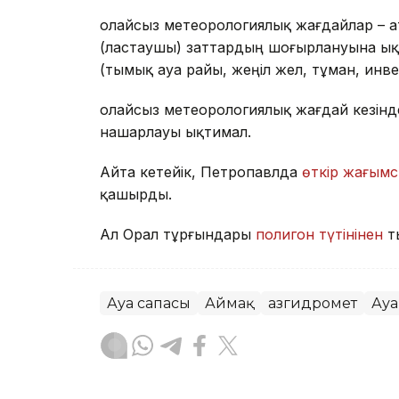
Қолайсыз метеорологиялық жағдайлар – 
(ластаушы) заттардың шоғырлануына ық
(тымық ауа райы, жеңіл жел, тұман, инв
Қолайсыз метеорологиялық жағдай кезін
нашарлауы ықтимал.
Айта кетейік, Петропавлда
өткір жағымс
қашырды.
Ал Орал тұрғындары
полигон түтінінен
т
Ауа сапасы
Аймақ
Қазгидромет
Ауа