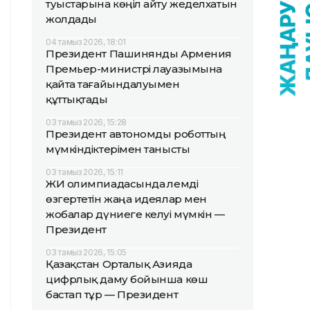
туыстарына көңіл айту жеделхатын
жолдады
04 тамыз 2026, 18:01
Президент Пашинянды Армения
Премьер-министрі лауазымына
қайта тағайындалуымен
құттықтады
03 тамыз 2026, 15:28
Президент автономды роботтың
мүмкіндіктерімен танысты
03 тамыз 2026, 15:11
ЖИ олимпиадасында әлемді
өзгертетін жаңа идеялар мен
жобалар дүниеге келуі мүмкін —
Президент
03 тамыз 2026, 15:05
Қазақстан Орталық Азияда
цифрлық даму бойынша көш
бастап тұр — Президент