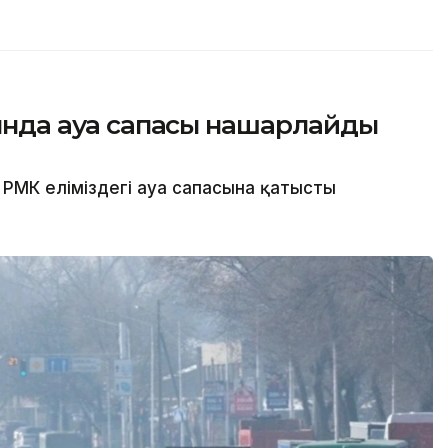
сында ауа сапасы нашарлайды
РМК еліміздегі ауа сапасына қатысты