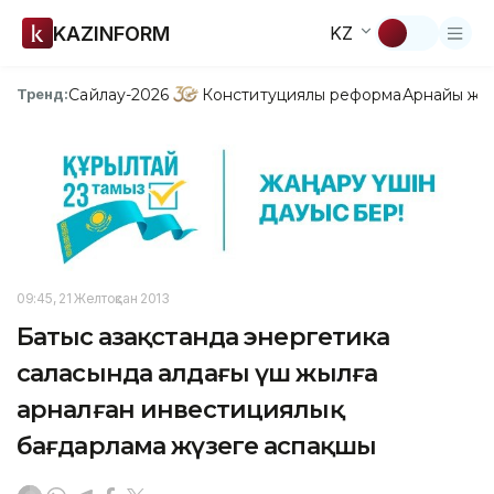
KAZINFORM
KZ
Сайлау-2026
Конституциялық реформа
Арнайы жо
Тренд:
09:45, 21 Желтоқсан 2013
Батыс Қазақстанда энергетика
саласында алдағы үш жылға
арналған инвестициялық
бағдарлама жүзеге аспақшы