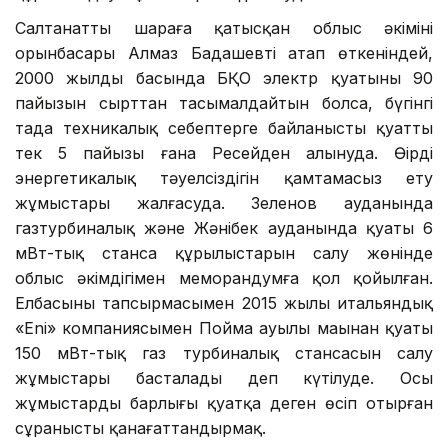
Салтанатты шараға қатысқан облыс әкімінің
орынбасары Алмаз Бадашевтің атап өткеніндей,
2000 жылдың басында БҚО электр қуатының 90
пайызын сырттан тасымалдайтын болса, бүгінгі
таңда техникалық себептерге байланысты қуаттың
тек 5 пайызы ғана Ресейден алынуда. Өңірдің
энергетикалық тәуелсіздігін қамтамасыз ету
жұмыстары жалғасуда. Зеленов ауданында
газтурбиналық және Жәнібек ауданында қуаты 6
мВт-тық станса құрылыстарын салу жөнінде
облыс әкімдігімен меморандумға қол қойылған.
Елбасының тапсырмасымен 2015 жылы итальяндық
«Eni» компаниясымен Пойма ауылы маңынан қуаты
150 мВт-тық газ турбиналық стансасын салу
жұмыстары басталады деп күтілуде. Осы
жұмыстардың барлығы қуатқа деген өсіп отырған
сұранысты қанағаттандырмақ.