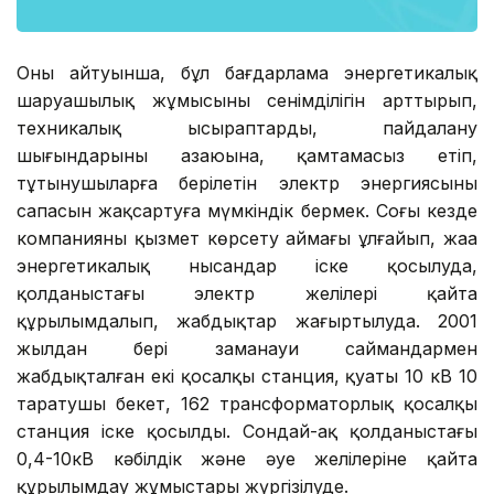
Оның айтуынша, бұл бағдарлама энергетикалық
шаруашылық жұмысының сенімділігін арттырып,
техникалық ысыраптардың, пайдалану
шығындарының азаюына, қамтамасыз етіп,
тұтынушыларға берілетін электр энергиясының
сапасын жақсартуға мүмкіндік бермек. Соңғы кезде
компанияның қызмет көрсету аймағы ұлғайып, жаңа
энергетикалық нысандар іске қосылуда,
қолданыстағы электр желілері қайта
құрылымдалып, жабдықтар жаңғыртылуда. 2001
жылдан бері заманауи саймандармен
жабдықталған екі қосалқы станция, қуаты 10 кВ 10
таратушы бекет, 162 трансформаторлық қосалқы
станция іске қосылды. Сондай-ақ қолданыстағы
0,4-10кВ кәбілдік және әуе желілеріне қайта
құрылымдау жұмыстары жүргізілуде.