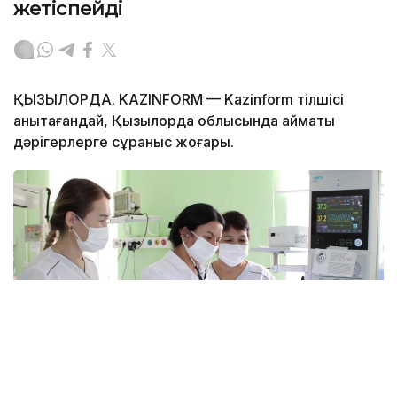
жетіспейді
ҚЫЗЫЛОРДА. KAZINFORM — Kazinform тілшісі
анықтағандай, Қызылорда облысында аймақтық
дәрігерлерге сұраныс жоғары.