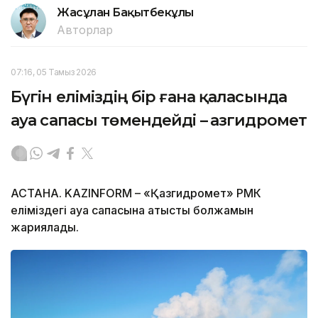
Жасұлан Бақытбекұлы
Авторлар
07:16, 05 Тамыз 2026
Бүгін еліміздің бір ғана қаласында
ауа сапасы төмендейді – Қазгидромет
АСТАНА. KAZINFORM – «Қазгидромет» РМК
еліміздегі ауа сапасына қатысты болжамын
жариялады.