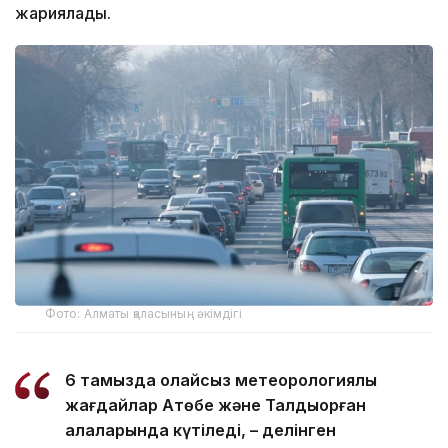
жариялады.
Фото: Алматы қаласының әкімдігі
6 тамызда қолайсыз метеорологиялық
жағдайлар Ақтөбе және Талдықорған
қалаларында күтіледі, – делінген