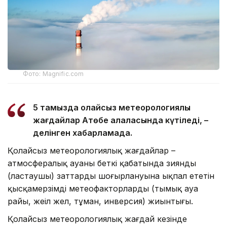
Фото: Magnific.com
5 тамызда қолайсыз метеорологиялық
жағдайлар Ақтөбе қалаласында күтіледі, –
делінген хабарламада.
Қолайсыз метеорологиялық жағдайлар –
атмосфералық ауаның беткі қабатында зиянды
(ластаушы) заттардың шоғырлануына ықпал ететін
қысқамерзімді метеофакторлардың (тымық ауа
райы, жеңіл жел, тұман, инверсия) жиынтығы.
Қолайсыз метеорологиялық жағдай кезінде