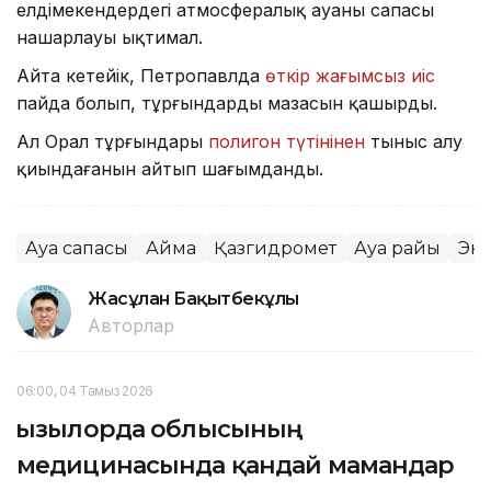
елдімекендердегі атмосфералық ауаның сапасы
нашарлауы ықтимал.
Айта кетейік, Петропавлда
өткір жағымсыз иіс
пайда болып, тұрғындардың мазасын қашырды.
Ал Орал тұрғындары
полигон түтінінен
тыныс алу
қиындағанын айтып шағымданды.
Ауа сапасы
Аймақ
Қазгидромет
Ауа райы
Эк
Жасұлан Бақытбекұлы
Авторлар
06:00, 04 Тамыз 2026
Қызылорда облысының
медицинасында қандай мамандар