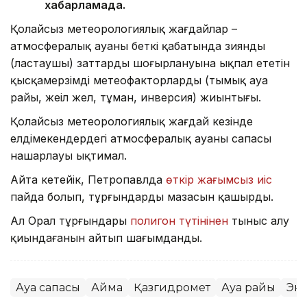
хабарламада.
Қолайсыз метеорологиялық жағдайлар –
атмосфералық ауаның беткі қабатында зиянды
(ластаушы) заттардың шоғырлануына ықпал ететін
қысқамерзімді метеофакторлардың (тымық ауа
райы, жеңіл жел, тұман, инверсия) жиынтығы.
Қолайсыз метеорологиялық жағдай кезінде
елдімекендердегі атмосфералық ауаның сапасы
нашарлауы ықтимал.
Айта кетейік, Петропавлда
өткір жағымсыз иіс
пайда болып, тұрғындардың мазасын қашырды.
Ал Орал тұрғындары
полигон түтінінен
тыныс алу
қиындағанын айтып шағымданды.
Ауа сапасы
Аймақ
Қазгидромет
Ауа райы
Эк