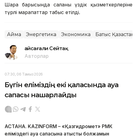
Шара барысында саланың үздік қызметкерлеріне
түрлі марапаттар табыс етілді.
Аймақ
Энергетика
Экономика
Батыс Қазақстан
Ғайсағали Сейтақ
Авторлар
07:30, 06 Тамыз 2026
Бүгін еліміздің екі қаласында ауа
сапасы нашарлайды
АСТАНА. KAZINFORM – «Қазгидромет» РМК
еліміздегі ауа сапасына қатысты болжамын