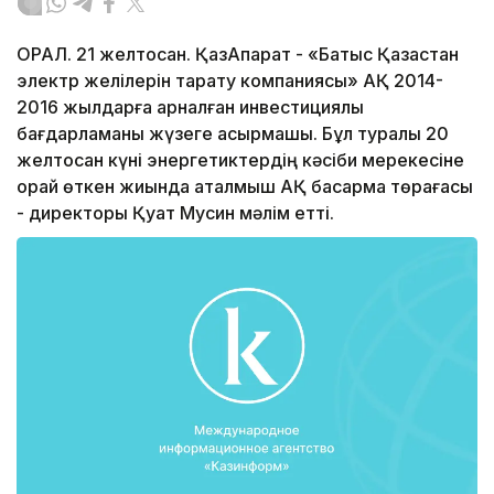
ОРАЛ. 21 желтоқсан. ҚазАқпарат - «Батыс Қазақстан
электр желілерін тарату компаниясы» АҚ 2014-
2016 жылдарға арналған инвестициялық
бағдарламаны жүзеге асырмақшы. Бұл туралы 20
желтоқсан күні энергетиктердің кәсіби мерекесіне
орай өткен жиында аталмыш АҚ басқарма төрағасы
- директоры Қуат Мусин мәлім етті.