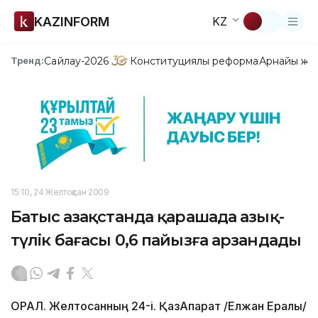
KAZINFORM
KZ
Сайлау-2026
Конституциялық реформа
Арнайы жо
Тренд:
15:10, 24 Желтоқсан 2009
Батыс Қазақстанда қарашада азық-
түлік бағасы 0,6 пайызға арзандады
ОРАЛ. Желтоқсанның 24-і. ҚазАқпарат /Елжан Ералы/