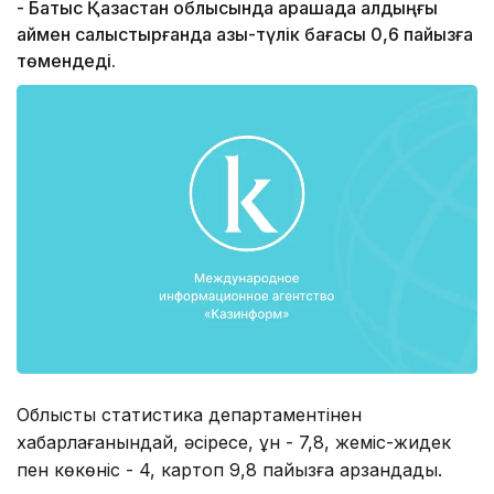
- Батыс Қазақстан облысында қарашада алдыңғы
аймен салыстырғанда азық-түлік бағасы 0,6 пайызға
төмендеді.
Облыстық статистика департаментінен
хабарлағанындай, әсіресе, ұн - 7,8, жеміс-жидек
пен көкөніс - 4, картоп 9,8 пайызға арзандады.