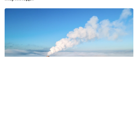
Фото: Magnific.com
5 тамызда қолайсыз метеорологиялық
жағдайлар Ақтөбе қалаласында күтіледі, –
делінген хабарламада.
Қолайсыз метеорологиялық жағдайлар –
атмосфералық ауаның беткі қабатында зиянды