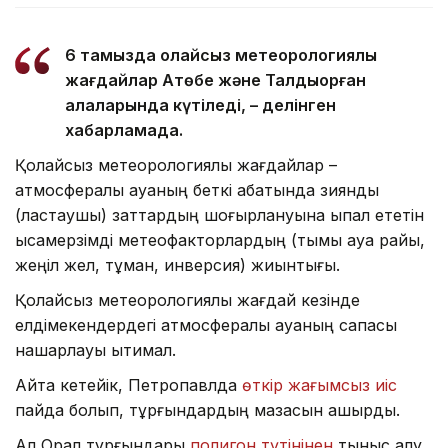
6 тамызда қолайсыз метеорологиялық
жағдайлар Ақтөбе және Талдықорған
қалаларында күтіледі, – делінген
хабарламада.
Қолайсыз метеорологиялық жағдайлар –
атмосфералық ауаның беткі қабатында зиянды
(ластаушы) заттардың шоғырлануына ықпал ететін
қысқамерзімді метеофакторлардың (тымық ауа райы,
жеңіл жел, тұман, инверсия) жиынтығы.
Қолайсыз метеорологиялық жағдай кезінде
елдімекендердегі атмосфералық ауаның сапасы
нашарлауы ықтимал.
Айта кетейік, Петропавлда
өткір жағымсыз иіс
пайда болып, тұрғындардың мазасын қашырды.
Ал Орал тұрғындары
полигон түтінінен
тыныс алу