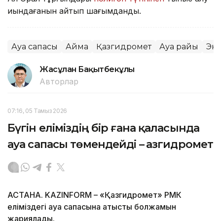
қиындағанын айтып шағымданды.
Ауа сапасы
Аймақ
Қазгидромет
Ауа райы
Эк
Жасұлан Бақытбекұлы
Авторлар
07:16, 05 Тамыз 2026
Бүгін еліміздің бір ғана қаласында
ауа сапасы төмендейді – Қазгидромет
АСТАНА. KAZINFORM – «Қазгидромет» РМК
еліміздегі ауа сапасына қатысты болжамын
жариялады.