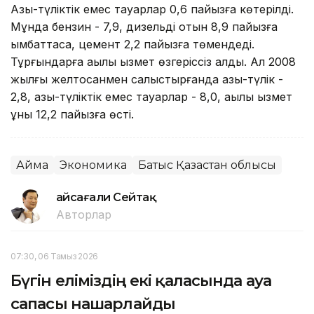
Азық-түліктік емес тауарлар 0,6 пайызға көтерілді.
Мұнда бензин - 7,9, дизельді отын 8,9 пайызға
қымбаттаса, цемент 2,2 пайызға төмендеді.
Тұрғындарға ақылы қызмет өзгеріссіз қалды. Ал 2008
жылғы желтоқсанмен салыстырғанда азық-түлік -
2,8, азық-түліктік емес тауарлар - 8,0, ақылы қызмет
құны 12,2 пайызға өсті.
Аймақ
Экономика
Батыс Қазақстан облысы
Ғайсағали Сейтақ
Авторлар
07:30, 06 Тамыз 2026
Бүгін еліміздің екі қаласында ауа
сапасы нашарлайды