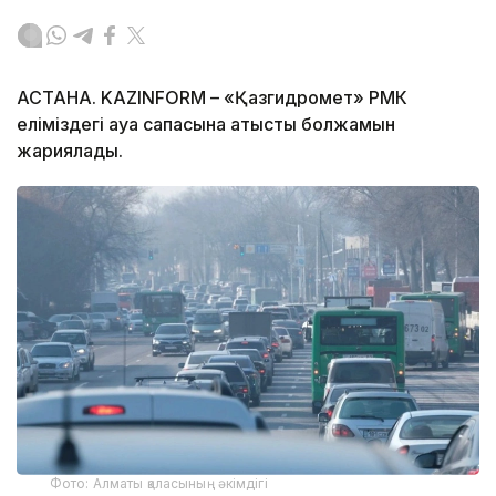
АСТАНА. KAZINFORM – «Қазгидромет» РМК
еліміздегі ауа сапасына қатысты болжамын
жариялады.
Фото: Алматы қаласының әкімдігі