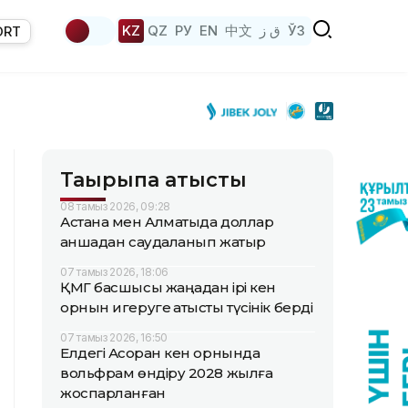
KZ
QZ
РУ
EN
中文
ق ز
ЎЗ
ORT
Тақырыпқа қатысты
08 тамыз 2026, 09:28
Астана мен Алматыда доллар
қаншадан саудаланып жатыр
07 тамыз 2026, 18:06
ҚМГ басшысы жаңадан ірі кен
орнын игеруге қатысты түсінік берді
07 тамыз 2026, 16:50
Елдегі Ақсоран кен орнында
вольфрам өндіру 2028 жылға
жоспарланған