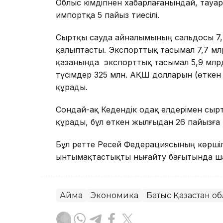
Облыс әкімдігінен хабарлағанындай, тау
импортқа 5 пайыз тиесілі.
Сыртқы сауда айналымының сальдосы 7
қалыптасты. Экспорттық тасымал 7,7 мл
қазанында экспорттық тасымал 5,9 млр
түсімдер 325 млн. АҚШ долларын (өткен
құрады.
Сондай-ақ Кедендік одақ елдерімен сыр
құрады, бұл өткен жылғыдан 26 пайызға 
Бұл ретте Ресей Федерациясының көршіл
ынтымақтастықты нығайту бағытында ш
Аймақ
Экономика
Батыс Қазақстан о