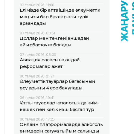
07 тамыз 2026, 11:08
Елімізде бір апта ішінде әлеуметтік
маңызы бар бірқатар азық-түлік
арзандады
07 тамыз 2026, 08:51
Доллар мен теңгені қаншадан
айырбастауға болады
07 тамыз 2026, 08:00
Авиация саласына қандай
реформалар қажет
06 тамыз 2026, 21:24
Әлеуметтік тауарлар бағасының
өсу қарқыны 4 есе баяулады
06 тамыз 2026, 19:41
Ұлттық тауарлар каталогында киім-
кешек пен көлік көш бастап тұр
06 тамыз 2026, 17:25
Онлайн платформаларда алкоголь
өнімдерін сатуға тыйым салынды