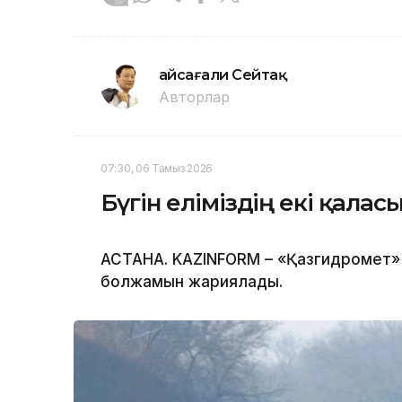
Ғайсағали Сейтақ
Авторлар
07:30, 06 Тамыз 2026
Бүгін еліміздің екі қала
АСТАНА. KAZINFORM – «Қазгидромет» Р
болжамын жариялады.