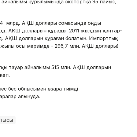
ар айналымы құрылымында экспортқа 95 пайыз,
,4 млрд. АҚШ доллары сомасында оңды
рд. АҚШ долларын құрады. 2011 жылдың қаңтар-
д. АҚШ долларын құраған болатын. Импорттық
 жылы осы мерзімде - 296,7 млн. АҚШ доллары)
тқы тауар айналымы 515 млн. АҚШ долларын
көп.
ес бес облысымен өзара тиімді
аралар алынуда.
блысы