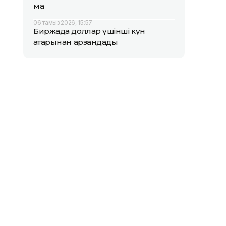
ма
06 тамыз 2026, 15:57
Биржада доллар үшінші күн
қатарынан арзандады