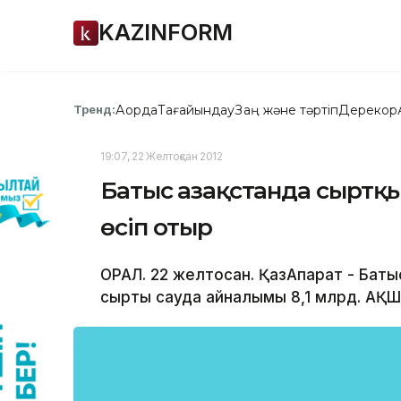
KAZINFORM
Ақорда
Тағайындау
Заң және тәртіп
Дерекқор
Тренд:
19:07, 22 Желтоқсан 2012
Батыс Қазақстанда сыртқ
өсіп отыр
ОРАЛ. 22 желтоқсан. ҚазАқпарат - Бат
сыртқы сауда айналымы 8,1 млрд. АҚШ 