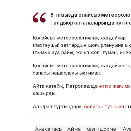
6 тамызда қолайсыз метеороло
Талдықорған қалаларында күтіле
Қолайсыз метеорологиялық жағдайлар –
(ластаушы) заттардың шоғырлануына ық
(тымық ауа райы, жеңіл жел, тұман, инв
Қолайсыз метеорологиялық жағдай кезін
сапасы нашарлауы ықтимал.
Айта кетейік, Петропавлда
өткір жағымс
қашырды.
Ал Орал тұрғындары
полигон түтінінен
т
Ауа сапасы
Аймақ
Қазгидромет
Ау