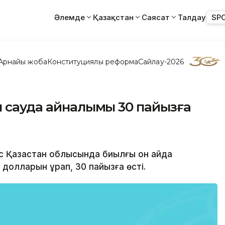
Әлемде
Қазақстан
Саясат
Талдау
SP
Арнайы жоба
Конституциялық реформа
Сайлау-2026
ы сауда айналымы 30 пайызға
ыс Қазақстан облысында биылғы он айда
долларын құрап, 30 пайызға өсті.