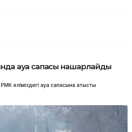
сында ауа сапасы нашарлайды
МК еліміздегі ауа сапасына қатысты