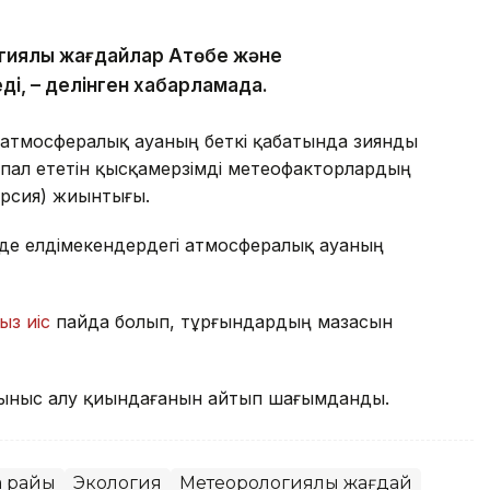
гиялық жағдайлар Ақтөбе және
ді, – делінген хабарламада.
 атмосфералық ауаның беткі қабатында зиянды
пал ететін қысқамерзімді метеофакторлардың
ерсия) жиынтығы.
де елдімекендердегі атмосфералық ауаның
ыз иіс
пайда болып, тұрғындардың мазасын
ыныс алу қиындағанын айтып шағымданды.
а райы
Экология
Метеорологиялық жағдай