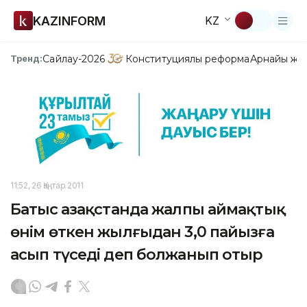
KAZINFORM
KZ
Сайлау-2026
Конституциялық реформа
Арнайы жо
Тренд:
11:52, 26 Қаңтар 2011
Батыс Қазақстанда жалпы аймақтық
өнім өткен жылғыдан 3,0 пайызға
асып түседі деп болжанып отыр