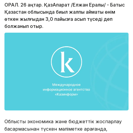
ОРАЛ. 26 қаңтар. ҚазАқпарат /Елжан Ералы/ - Батыс
Қазақстан облысында биыл жалпы аймақтық өнім
өткен жылғыдан 3,0 пайызға асып түседі деп
болжанып отыр.
Облыстық экономика және бюджеттік жоспарлау
басқармасынан түскен мәліметке қарағанда,