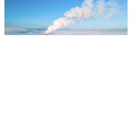
Фото: Magnific.com
5 тамызда қолайсыз метеорологиялық
жағдайлар Ақтөбе қалаласында күтіледі, –
делінген хабарламада.
Қолайсыз метеорологиялық жағдайлар –
атмосфералық ауаның беткі қабатында зиянды
(ластаушы) заттардың шоғырлануына ықпал ететін
қысқамерзімді метеофакторлардың (тымық ауа райы,