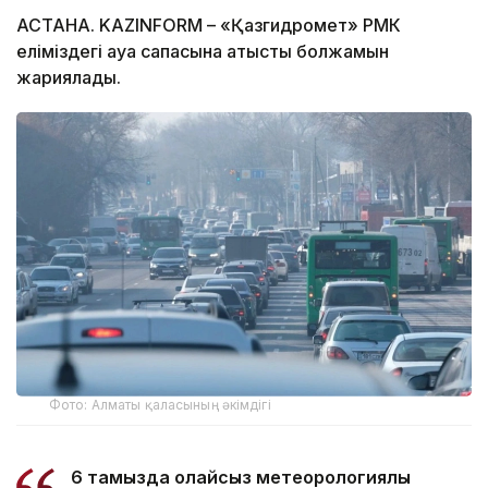
АСТАНА. KAZINFORM – «Қазгидромет» РМК
еліміздегі ауа сапасына қатысты болжамын
жариялады.
Фото: Алматы қаласының әкімдігі
6 тамызда қолайсыз метеорологиялық