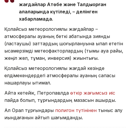
жағдайлар Ақтөбе және Талдықорған
қалаларында күтіледі, – делінген
хабарламада.
Қолайсыз метеорологиялық жағдайлар –
атмосфералық ауаның беткі қабатында зиянды
(ластаушы) заттардың шоғырлануына ықпал ететін
қысқамерзімді метеофакторлардың (тымық ауа райы,
жеңіл жел, тұман, инверсия) жиынтығы.
Қолайсыз метеорологиялық жағдай кезінде
елдімекендердегі атмосфералық ауаның сапасы
нашарлауы ықтимал.
Айта кетейік, Петропавлда
өткір жағымсыз иіс
пайда болып, тұрғындардың мазасын қашырды.
Ал Орал тұрғындары
полигон түтінінен
тыныс алу
қиындағанын айтып шағымданды.