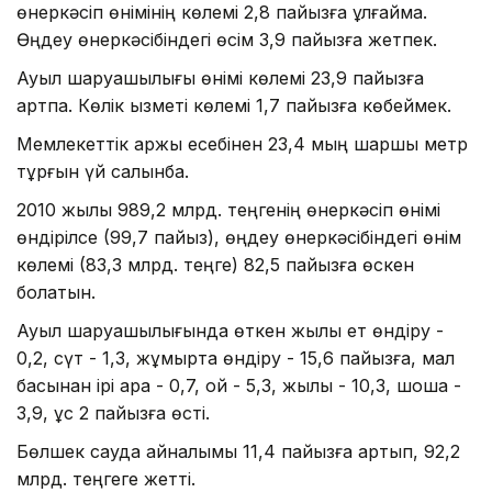
өнеркәсіп өнімінің көлемі 2,8 пайызға ұлғаймақ.
Өңдеу өнеркәсібіндегі өсім 3,9 пайызға жетпек.
Ауыл шаруашылығы өнімі көлемі 23,9 пайызға
артпақ. Көлік қызметі көлемі 1,7 пайызға көбеймек.
Мемлекеттік қаржы есебінен 23,4 мың шаршы метр
тұрғын үй салынбақ.
2010 жылы 989,2 млрд. теңгенің өнеркәсіп өнімі
өндірілсе (99,7 пайыз), өңдеу өнеркәсібіндегі өнім
көлемі (83,3 млрд. теңге) 82,5 пайызға өскен
болатын.
Ауыл шаруашылығында өткен жылы ет өндіру -
0,2, сүт - 1,3, жұмыртқа өндіру - 15,6 пайызға, мал
басынан ірі қара - 0,7, қой - 5,3, жылқы - 10,3, шошқа -
3,9, құс 2 пайызға өсті.
Бөлшек сауда айналымы 11,4 пайызға артып, 92,2
млрд. теңгеге жетті.