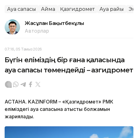
Ауа сапасы
Аймақ
Қазгидромет
Ауа райы
Эк
Жасұлан Бақытбекұлы
Авторлар
07:16, 05 Тамыз 2026
Бүгін еліміздің бір ғана қаласында
ауа сапасы төмендейді – Қазгидромет
АСТАНА. KAZINFORM – «Қазгидромет» РМК
еліміздегі ауа сапасына қатысты болжамын
жариялады.