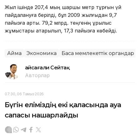
Жыл ішінде 207,4 мың шаршы метр тұрғын үй
пайдалануға берілді, бұл 2009 жылғыдан 9,7
пайызға артық. 79,2 млрд. теңгенің құрылыс
жұмыстары атқарылып, 17,3 пайызға көбейді.
Аймақ
Экономика
Басқа мемлекеттік органдар
Ғайсағали Сейтақ
Авторлар
07:30, 06 Тамыз 2026
Бүгін еліміздің екі қаласында ауа
сапасы нашарлайды