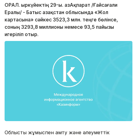
ОРАЛ. Қыркүйектің 29-ы. ҚазАқпарат /Ғайсағали
Ералы/ - Батыс Қазақстан облысында «Жол
картасына» сәйкес 3523,3 млн. теңге бөлінсе,
соның 3293,8 миллионы немесе 93,5 пайызы
игеріліп отыр.
Облыстық жұмыспен қамту және әлеуметтік