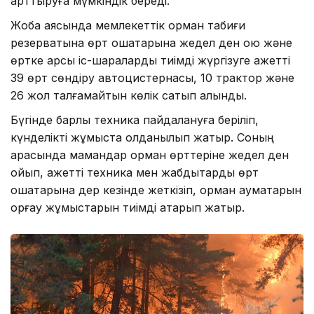
арттыруға мүмкіндік береді.
Жоба аясында мемлекеттік орман табиғи
резерватына өрт ошақтарына жедел ден қою және
өртке қарсы іс-шараларды тиімді жүргізуге қажетті
39 өрт сөндіру автоцистернасы, 10 трактор және
26 жол талғамайтын көлік сатып алынды.
Бүгінде барлық техника пайдалануға беріліп,
күнделікті жұмыста қолданылып жатыр. Соның
арқасында мамандар орман өрттеріне жедел ден
қойып, қажетті техника мен жабдықтарды өрт
ошақтарына дер кезінде жеткізіп, орман аумақтарын
қорғау жұмыстарын тиімді атқарып жатыр.