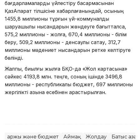
бағдарламаларды үйлестіру басқармасынан
ҚазАқпарат тілшісіне хабарлағанындай, осының
1455,8 миллионы тұрғын үй-коммуналдық
шаруашылық нысандарын жөндеуге бағытталса,
575,2 миллионы - жолға, 670,4 миллионы - білім
беру, 509,2 миллионы - денсаулық сақтау, 312,7
миллионы мәдениет нысандарын ретке келтіруге
бөлінді.
Жалпы, биылғы жылға БҚО-да «Жол картасына»
сәйкес 4193,8 млн. теңге, соның ішінде 3496,8
миллионы - республикалық бюджет, 697 миллионы
жергілікті қазына есебінен қарастырылған.
Қаржы және бюджет
Аймақ
Жолдау
Батыс Қаза