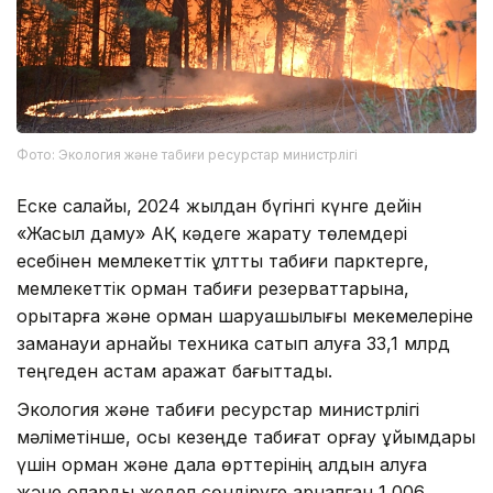
Фото: Экология және табиғи ресурстар министрлігі
Еске салайық, 2024 жылдан бүгінгі күнге дейін
«Жасыл даму» АҚ кәдеге жарату төлемдері
есебінен мемлекеттік ұлттық табиғи парктерге,
мемлекеттік орман табиғи резерваттарына,
қорықтарға және орман шаруашылығы мекемелеріне
заманауи арнайы техника сатып алуға 33,1 млрд
теңгеден астам қаражат бағыттады.
Экология және табиғи ресурстар министрлігі
мәліметінше, осы кезеңде табиғат қорғау ұйымдары
үшін орман және дала өрттерінің алдын алуға
және оларды жедел сөндіруге арналған 1 006