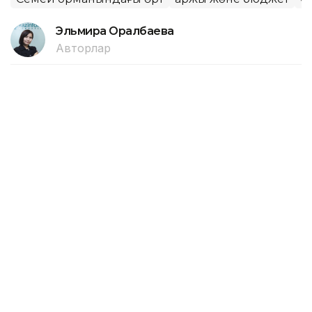
Эльмира Оралбаева
Авторлар
16:55, 06 Тамыз 2026
Алматыда 1 қыркүйектен бастап 8
жаңа мектеп қолданысқа беріледі
АЛМАТЫ. KAZINFORM — Алматыда жаңа оқу
жылындың басында «Келешек мектептері»
ашылады.