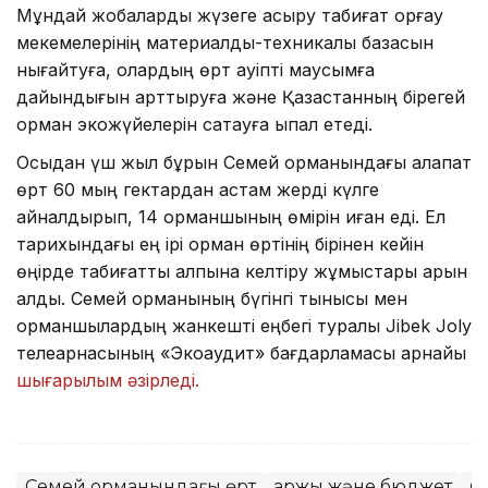
Мұндай жобаларды жүзеге асыру табиғат қорғау
мекемелерінің материалдық-техникалық базасын
нығайтуға, олардың өрт қауіпті маусымға
дайындығын арттыруға және Қазақстанның бірегей
орман экожүйелерін сақтауға ықпал етеді.
Осыдан үш жыл бұрын Семей орманындағы алапат
өрт 60 мың гектардан астам жерді күлге
айналдырып, 14 орманшының өмірін қиған еді. Ел
тарихындағы ең ірі орман өртінің бірінен кейін
өңірде табиғатты қалпына келтіру жұмыстары қарқын
алды. Семей орманының бүгінгі тынысы мен
орманшылардың жанкешті еңбегі туралы Jibek Joly
телеарнасының «Экоаудит» бағдарламасы арнайы
шығарылым әзірледі.
Семей орманындағы өрт
Қаржы және бюджет
Ө