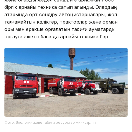
бірлік арнайы техника сатып алынды. Олардың
қатарында өрт сөндіру автоцистерналары, жол
талғамайтын көліктер, тракторлар және орман
қоры мен ерекше қорғалатын табиғи аумақтарды
қорғауға қажетті басқа да арнайы техника бар.
Фото: Экология және табиғи ресурстар министрлігі