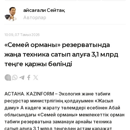
Ғайсағали Сейтақ
Авторлар
10:09, 07 Тамыз 2026
«Семей орманы» резерватында
жаңа техника сатып алуға 3,1 млрд
теңге қаржы бөлінді
АСТАНА. KAZINFORM – Экология және табиғи
ресурстар министрлігінің қолдауымен «Жасыл
даму» АҚ кәдеге жарату төлемдері есебінен Абай
облысындағы «Семей орманы» мемлекеттік орман
табиғи резерватына заманауи арнайы техника
сатып алуға 3,1 млрд теңгеден астам қаражат