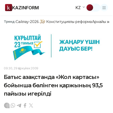
KAZINFORM
KZ
Сайлау-2026
Конституциялық реформа
Арнайы жо
Тренд:
09:30, 29 Қыркүйек 2009
Батыс Қазақстанда «Жол картасы»
бойынша бөлінген қаржының 93,5
пайызы игерілді