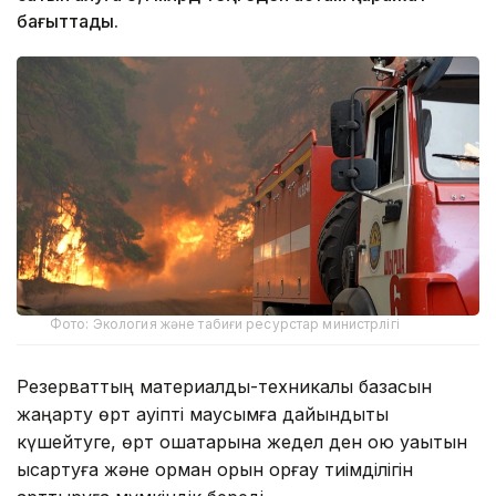
бағыттады.
Фото: Экология және табиғи ресурстар министрлігі
Резерваттың материалдық-техникалық базасын
жаңарту өрт қауіпті маусымға дайындықты
күшейтуге, өрт ошақтарына жедел ден қою уақытын
қысқартуға және орман қорын қорғау тиімділігін