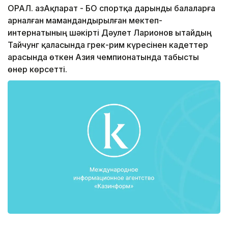
ОРАЛ. ҚазАқпарат - БҚО спортқа дарынды балаларға
арналған мамандандырылған мектеп-
интернатының шәкірті Дәулет Ларионов Қытайдың
Тайчунг қаласында грек-рим күресінен кадеттер
арасында өткен Азия чемпионатында табысты
өнер көрсетті.