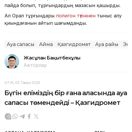
пайда болып, тұрғындардың мазасын қашырды.
Ал Орал тұрғындары
полигон түтінінен
тыныс алу
қиындағанын айтып шағымданды.
Ауа сапасы
Аймақ
Қазгидромет
Ауа райы
Эк
Жасұлан Бақытбекұлы
Авторлар
07:16, 05 Тамыз 2026
Бүгін еліміздің бір ғана қаласында ауа
сапасы төмендейді – Қазгидромет