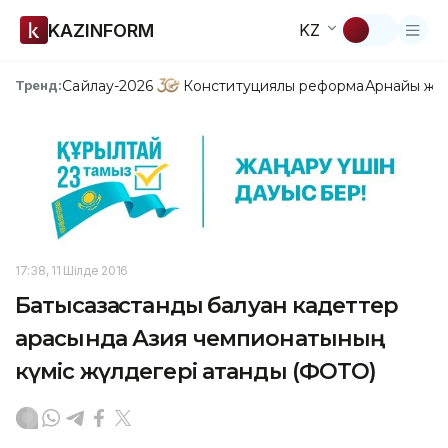
KAZINFORM
KZ
Сайлау-2026
Конституциялық реформа
Арнайы жо
Тренд:
17:38, 11 Шілде 2016
Батысқазақстандық балуан кадеттер
арасында Азия чемпионатының
күміс жүлдегері атанды (ФОТО)