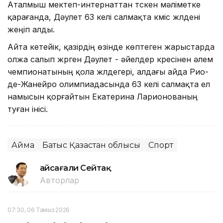
Аталмыш мектеп-интернаттан түскен мәліметке
қарағанда, Дәулет 63 келі салмақта күміс жүлдені
жеңіп алды.
Айта кетейік, қазірдің өзінде көптеген жарыстарда
олжа салып жүрген Дәулет - әйелдер күресінен әлем
чемпионатының қола жүлдегері, алдағы айда Рио-
де-Жанейро олимпиадасында 63 келі салмақта ел
намысын қорғайтын Екатерина Ларионованың
туған інісі.
Аймақ
Батыс Қазақстан облысы
Спорт
Ғайсағали Сейтақ
Авторлар
07:30, 06 Тамыз 2026