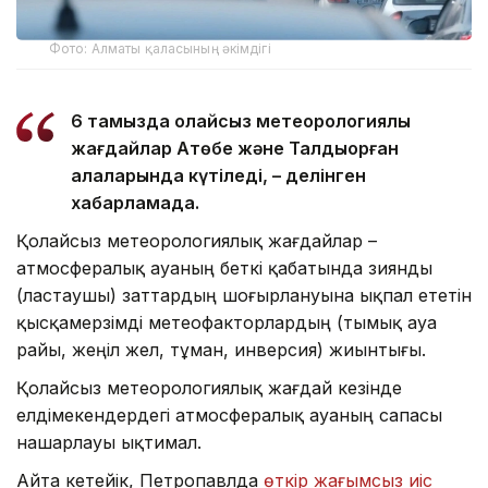
Фото: Алматы қаласының әкімдігі
6 тамызда қолайсыз метеорологиялық
жағдайлар Ақтөбе және Талдықорған
қалаларында күтіледі, – делінген
хабарламада.
Қолайсыз метеорологиялық жағдайлар –
атмосфералық ауаның беткі қабатында зиянды
(ластаушы) заттардың шоғырлануына ықпал ететін
қысқамерзімді метеофакторлардың (тымық ауа
райы, жеңіл жел, тұман, инверсия) жиынтығы.
Қолайсыз метеорологиялық жағдай кезінде
елдімекендердегі атмосфералық ауаның сапасы
нашарлауы ықтимал.
Айта кетейік, Петропавлда
өткір жағымсыз иіс