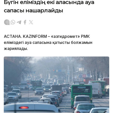
Бүгін еліміздің екі қаласында ауа
сапасы нашарлайды
АСТАНА. KAZINFORM – «Қазгидромет» РМК
еліміздегі ауа сапасына қатысты болжамын
жариялады.