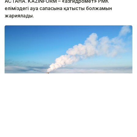
АСТАНА. KAZINFORM – «Қазгидромет» РМК
еліміздегі ауа сапасына қатысты болжамын
жариялады.
Фото: Magnific.com
5 тамызда қолайсыз метеорологиялық
жағдайлар Ақтөбе қалаласында күтіледі, –
делінген хабарламада.