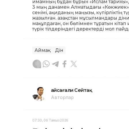
имамның бұдан бұрын «Ислам тарихы», 
3 мың данамен Алматыдағы «Көкжиек» 
сенімі, ақиданың маңызы, күпірліктің 
жазылған. Қазақстан мұсылмандары ді
мақұлдаған, он бөлімнен тұратын кітап
түрік тілдеріндегі деректерді мол пай
Аймақ
Дін
Ғайсағали Сейтақ
Авторлар
07:30, 06 Тамыз 2026