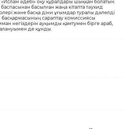
«Ислам әдебі» оқу құралдары шыққан болатын.
баспасынан басылған жаңа кітапта тәухид
түрлері және басқа діни ұғымдар туралы дәлелді
ни басқармасының сараптау комиссиясы
 иман негіздерін ауқымды қамтумен бірге араб,
далануымен де құнды.