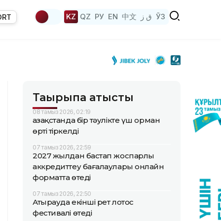
KZ
QZ
РУ
EN
中文
ق ز
ЎЗ
ORT
Тақырыпқа қатысты
08 тамыз 2026, 02:19
Қазақстанда бір тәулікте үш орман
өрті тіркелді
07 тамыз 2026, 22:59
2027 жылдан бастап жоспарлы
аккредиттеу бағалаулары онлайн
форматта өтеді
07 тамыз 2026, 22:50
Атырауда екінші рет лотос
фестивалі өтеді