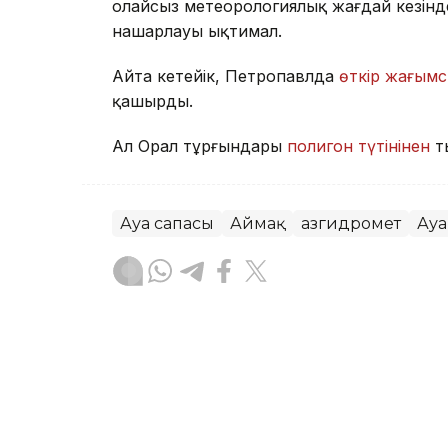
Қолайсыз метеорологиялық жағдай кезін
нашарлауы ықтимал.
Айта кетейік, Петропавлда
өткір жағымс
қашырды.
Ал Орал тұрғындары
полигон түтінінен
т
Ауа сапасы
Аймақ
Қазгидромет
Ауа
Жасұлан Бақытбекұлы
Авторлар