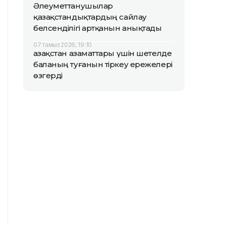
Әлеуметтанушылар
қазақстандықтардың сайлау
белсенділігі артқанын анықтады
07 тамыз 2026, 19:10
Қазақстан азаматтары үшін шетелде
баланың туғанын тіркеу ережелері
өзгерді