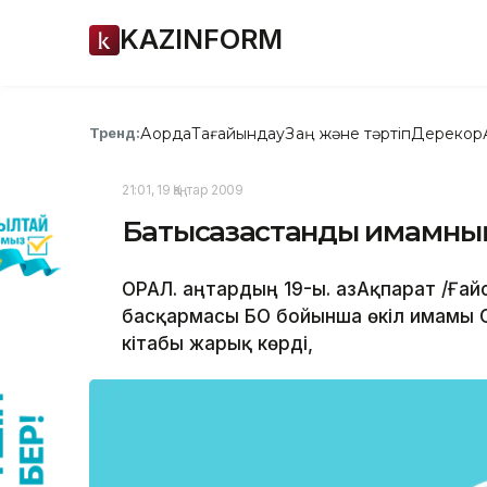
KAZINFORM
Ақорда
Тағайындау
Заң және тәртіп
Дерекқор
Тренд:
21:01, 19 Қаңтар 2009
Батысқазақстандық имамны
ОРАЛ. Қаңтардың 19-ы. ҚазАқпарат /Ға
басқармасы БҚО бойынша өкіл имамы 
кітабы жарық көрді,