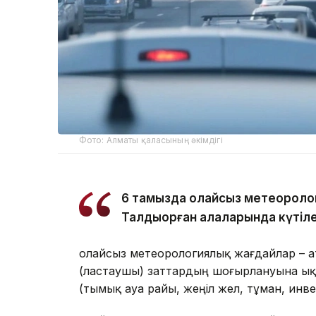
Фото: Алматы қаласының әкімдігі
6 тамызда қолайсыз метеороло
Талдықорған қалаларында күтіле
Қолайсыз метеорологиялық жағдайлар – 
(ластаушы) заттардың шоғырлануына ық
(тымық ауа райы, жеңіл жел, тұман, инв