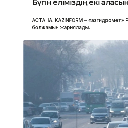
Бүгін еліміздің екі қала
АСТАНА. KAZINFORM – «Қазгидромет» Р
болжамын жариялады.