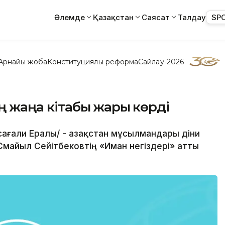
Әлемде
Қазақстан
Саясат
Талдау
SP
Арнайы жоба
Конституциялық реформа
Сайлау-2026
ң жаңа кітабы жарық көрді
йсағали Ералы/ - Қазақстан мұсылмандары діни
Смайыл Сейітбековтің «Иман негіздері» атты