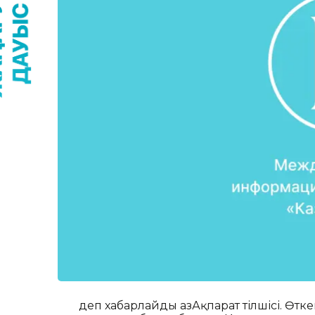
деп хабарлайды ҚазАқпарат тілшісі. Өт