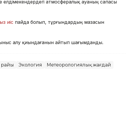
де елдімекендердегі атмосфералық ауаның сапасы
ыз иіс
пайда болып, тұрғындардың мазасын
ыныс алу қиындағанын айтып шағымданды.
 райы
Экология
Метеорологиялық жағдай