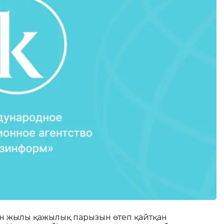
кен жылы қажылық парызын өтеп қайтқан