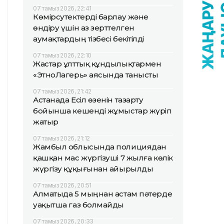
07 тамыз 2026, 22:41
Көмірсутектерді барлау және
өндіру үшін аз зерттелген
аумақтардың тізбесі бекітілді
07 тамыз 2026, 22:10
Жастар ұлттық құндылықтармен
«ЭтноЛагерь» аясында танысты
07 тамыз 2026, 21:42
Астанада Есіл өзенін тазарту
бойынша кешенді жұмыстар жүріп
жатыр
07 тамыз 2026, 21:12
Жамбыл облысында полициядан
қашқан мас жүргізуші 7 жылға көлік
жүргізу құқығынан айырылды
07 тамыз 2026, 20:51
Алматыда 5 мыңнан астам пәтерде
уақытша газ болмайды
07 тамыз 2026, 20:33