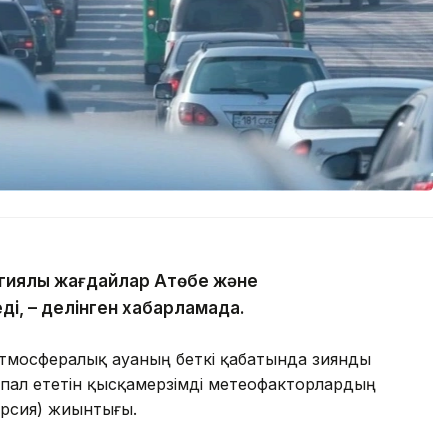
гиялық жағдайлар Ақтөбе және
ді, – делінген хабарламада.
атмосфералық ауаның беткі қабатында зиянды
пал ететін қысқамерзімді метеофакторлардың
ерсия) жиынтығы.