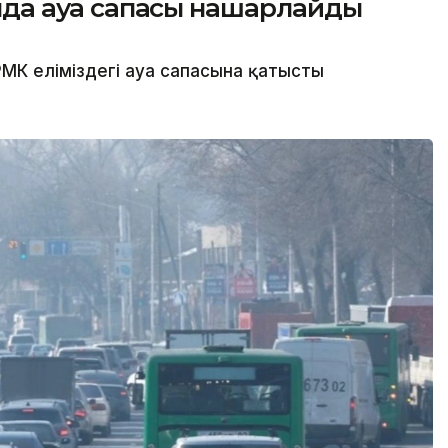
сында ауа сапасы нашарлайды
МК еліміздегі ауа сапасына қатысты