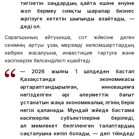
тигізетін заңдардың қайта күшіне енуіне
жол бермеу сияқты шаралар бизнес
жүргізуге кететін шығынды азайтады, —
деді ол.
Сарапшының айтуынша, сот жүйесіне деген
сенімнің артуы ұзақ мерзімді келісімшарттардың
көбірек жасалуына, инвестиция тартуға және
кәсіпкерлік белсенділікті күшейтеді
— 2026 жылғы 1 шілдеден бастап
Қазақстанда экономикасы
әртараптандырылған, инновацияға
негізделген әрі әлеуметтік бағыт
ұстанатын жаңа экономикалық үлгінің берік
негізі қаланады. Мұндай жүйеде бастама
кәсіпкерлік субъектілеріне беріледі,
ал мемлекет белгіленген талаптардың
сақталуына кепіл болады, — деп түйіндеді