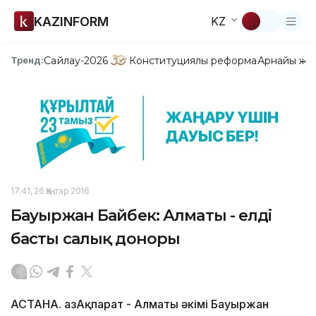
KAZINFORM
KZ
Сайлау-2026
Конституциялық реформа
Арнайы жо
Тренд:
17:41, 26 Қаңтар 2016
Бауыржан Байбек: Алматы - елдің
басты салық доноры
АСТАНА. ҚазАқпарат - Алматы әкімі Бауыржан