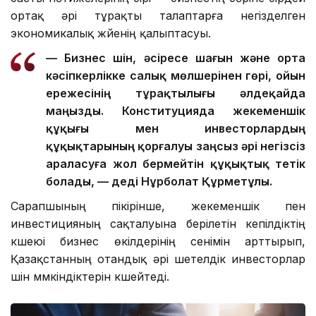
ортақ әрі тұрақты талаптарға негізделген
экономикалық жүйенің қалыптасуы.
— Бизнес үшін, әсіресе шағын және орта
кәсіпкерлікке салық мөлшерінен гөрі, ойын
ережесінің тұрақтылығы әлдеқайда
маңызды. Конституцияда жекеменшік
құқығы мен инвесторлардың
құқықтарының қорғалуы заңсыз әрі негізсіз
араласуға жол бермейтін құқықтық тетік
болады, — деді Нұрболат Құрметұлы.
Сарапшының пікірінше, жекеменшік пен
инвестицияның сақталуына берілетін кепілдіктің
күшеюі бизнес өкілдерінің сенімін арттырып,
Қазақстанның отандық әрі шетелдік инвесторлар
үшін мүмкіндіктерін күшейтеді.