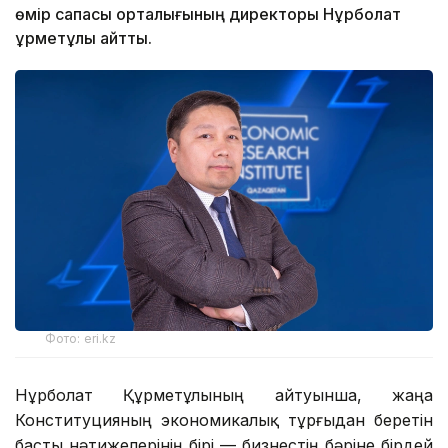
өмір сапасы орталығының директоры Нұрболат
Құрметұлы айтты.
Фото: eri.kz
Нұрболат Құрметұлының айтуынша, жаңа
Конституцияның экономикалық тұрғыдан беретін
басты нәтижелерінің бірі — бизнестің бәріне бірдей