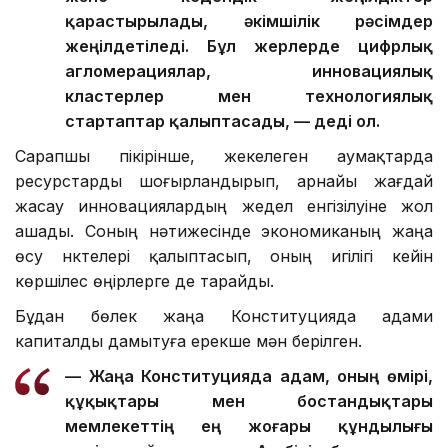
қарастырылады, әкімшілік рәсімдер
жеңілдетіледі. Бұл жерлерде цифрлық
агломерациялар, инновациялық
кластерлер мен технологиялық
стартаптар қалыптасады, — деді ол.
Сарапшы пікірінше, жекелеген аумақтарда
ресурстарды шоғырландырып, арнайы жағдай
жасау инновациялардың жедел енгізілуіне жол
ашады. Соның нәтижесінде экономиканың жаңа
өсу нүктелері қалыптасып, оның игілігі кейін
көршілес өңірлерге де тарайды.
Бұдан бөлек жаңа Конституцияда адами
капиталды дамытуға ерекше мән берілген.
— Жаңа Конституцияда адам, оның өмірі,
құқықтары мен бостандықтары
мемлекеттің ең жоғары құндылығы