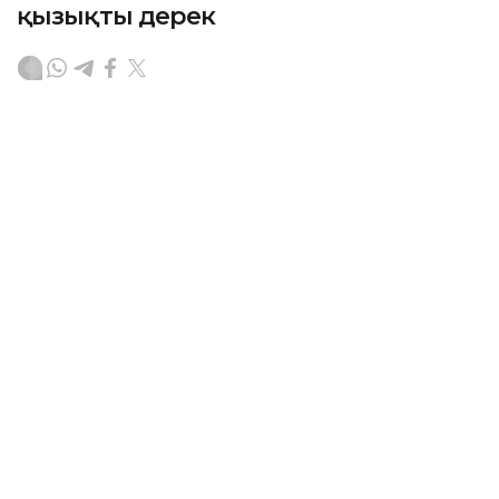
қызықты дерек
АСТАНА. KAZINFORM — Астана күніне орай Ұлттық
статистика бюросының баспасөз қызметі еліміздің
бас қаласы туралы 20 қызықты деректі ұсынды.
Фото: Kazinform