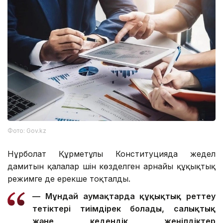
Фото: Gov.kz
Нұрболат Құрметұлы Конституцияда жедел
дамитын қалалар үшін көзделген арнайы құқықтық
режимге де ерекше тоқталды.
— Мұндай аумақтарда құқықтық реттеу
тетіктері тиімдірек болады, салықтық
және кедендік жеңілдіктер