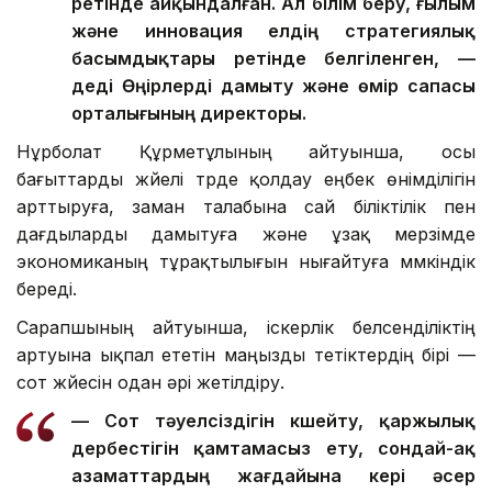
ретінде айқындалған. Ал білім беру, ғылым
және инновация елдің стратегиялық
басымдықтары ретінде белгіленген, —
деді Өңірлерді дамыту және өмір сапасы
орталығының директоры.
Нұрболат Құрметұлының айтуынша, осы
бағыттарды жүйелі түрде қолдау еңбек өнімділігін
арттыруға, заман талабына сай біліктілік пен
дағдыларды дамытуға және ұзақ мерзімде
экономиканың тұрақтылығын нығайтуға мүмкіндік
береді.
Сарапшының айтуынша, іскерлік белсенділіктің
артуына ықпал ететін маңызды тетіктердің бірі —
сот жүйесін одан әрі жетілдіру.
— Сот тәуелсіздігін күшейту, қаржылық
дербестігін қамтамасыз ету, сондай-ақ
азаматтардың жағдайына кері әсер