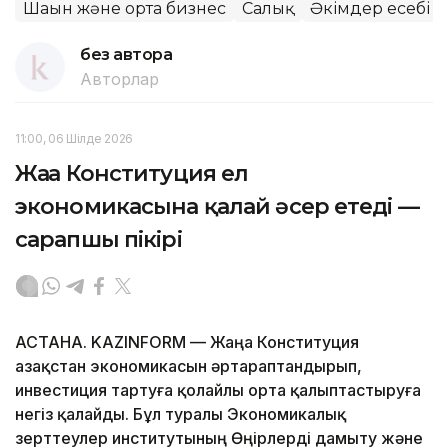
Шағын және орта бизнес
Салық
Әкімдер есебі
без автора
Авторлар
11:00, 06 Шілде 2026
Жаңа Конституция ел
экономикасына қалай әсер етеді —
сарапшы пікірі
АСТАНА. KAZINFORM — Жаңа Конституция
Қазақстан экономикасын әртараптандырып,
инвестиция тартуға қолайлы орта қалыптастыруға
негіз қалайды. Бұл туралы Экономикалық
зерттеулер институтының Өңірлерді дамыту және