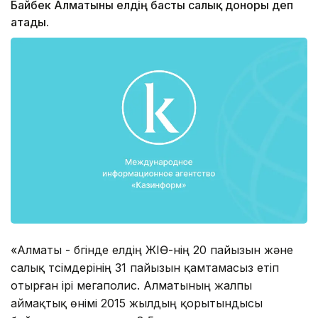
Байбек Алматыны елдің басты салық доноры деп
атады.
«Алматы - бүгінде елдің ЖІӨ-нің 20 пайызын және
салық түсімдерінің 31 пайызын қамтамасыз етіп
отырған ірі мегаполис. Алматының жалпы
аймақтық өнімі 2015 жылдың қорытындысы