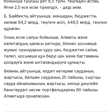
бойынша тұңғыш рет 8,5 трлн. теңгеден аспақ.
Яғни 2,5 есе өсім тіркелді», - деді әкім.
Б. Байбектің айтуынша, екіншіден, бюджеттің
көлемі 94,2 млрд. теңгеге өсіп, 446,5 млрд. теңгені
құраған.
Оның еске салуы бойынша, Алматы жеке
капиталдың қаласы ретінде, бизнес қосымша
жұмыс орындарын құру үшін, бюджетке салық
төлеп, қосымша құн беруі үшін жеке бастаманы
қолдауға және ынталандыруға құлықты.
Әкімнің айтуынша, елдегі көтерме сауданың
жартысы, бөлшек сауданың 25 пайызы, сыртқы
сауда айналымының жартысы, екінші деңгейлі
банктердегі несие портфельдерінің 60 пайызы
Алматыда орналасқан.