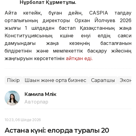
Нұрболат Құрметұлы.
Айта кетейік, бұған дейін, CASPIA талдау
орталығының директоры Орхан Йолчуев 2026
жылғы 1 шілдеден бастап Қазақстанның жаңа
Конституциясының күшіне енуі елдің саяси
дамуындағы жаңа кезеңнің басталғанын
білдіретінін және мемлекеттік басқару жүйесінің
жаңғыруын көрсететінін
айтқан еді.
Пікір
Шағын және орта бизнес
Сарапшы
Экон
Камила Мүлік
Авторлар
10:23, 06 Шілде 2026
Астана күні: елорда туралы 20