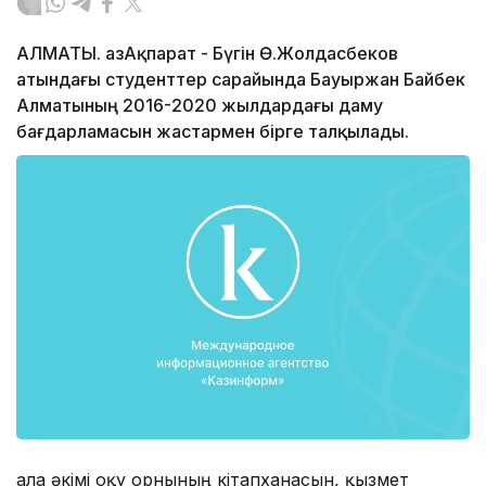
АЛМАТЫ. ҚазАқпарат - Бүгін Ө.Жолдасбеков
атындағы студенттер сарайында Бауыржан Байбек
Алматының 2016-2020 жылдардағы даму
бағдарламасын жастармен бірге талқылады.
Қала әкімі оқу орнының кітапханасын, қызмет