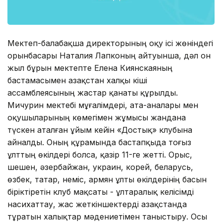
Мектеп-балабақша директорының оқу ісі жөніндегі
орынбасары Наталия Лапконың айтуынша, дәл он
жыл бұрын мектепте Елена Киянскаяның
бастамасымен Қазақстан халқы кіші
ассамблеясының жастар қанаты құрылды.
Мичурин мектебі мұғалімдері, ата-аналары мен
оқушыларының көмегімен жұмысы жандана
түскен аталған ұйым кейін «Достық» клубына
айналды. Оның құрамында бастапқыда тоғыз
ұлттың өкілдері болса, қазір 11-ге жетті. Орыс,
шешен, әзербайжан, украин, корей, беларусь,
өзбек, татар, неміс, армян ұлты өкілдерінің басын
біріктіретін клуб мақсаты - ұлтаралық келісімді
насихаттау, жас жеткіншектерді Қазақстанда
тұратын халықтар мәдениетімен таныстыру. Осы