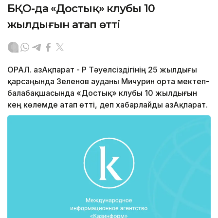
БҚО-да «Достық» клубы 10
жылдығын атап өтті
ОРАЛ. ҚазАқпарат - ҚР Тәуелсіздігінің 25 жылдығы
қарсаңында Зеленов ауданы Мичурин орта мектеп-
балабақшасында «Достық» клубы 10 жылдығын
кең көлемде атап өтті, деп хабарлайды ҚазАқпарат.