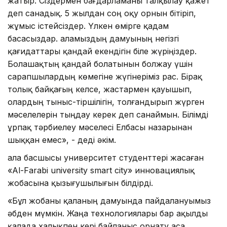
жатыр. Сіздермен бағдарламаны талқылау қажет
деп санадық. 5 жылдан соң оқу орнын бітіріп,
жұмыс істейсіздер. Үлкен өмірге қадам
басасыздар. Қаламыздың дамуының негізгі
қағидаттары қандай екендігін біле жүріңіздер.
Болашақтың қандай болатынын болжау үшін
сарапшылардың көмегіне жүгінеріміз рас. Бірақ
толық байқағың келсе, жастармен қауышып,
олардың тыныс-тіршілігін, толғандырып жүрген
мәселелерін тыңдау керек деп санаймын. Білімді
ұрпақ тәрбиелеу мәселесі Елбасы назарынан
шыққан емес», - деді әкім.
Қала басшысы университет студенттері жасаған
«Al-Farabi university smart city» инновациялық
жобасына қызығушылығын білдірді.
«Бұл жобаны қаланың дамуында пайдалануымыз
әбден мүмкін. Жаңа технологиялары бар ақылды
қалада халықпен кері байланыс орнату аса