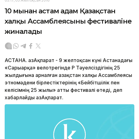
05:17, 05 Желтоқсан 2016
10 мыңнан астам адам Қазақстан
халқы Ассамблеясының фестиваліне
жиналады
АСТАНА. ҚазАқпарат - 9 желтоқсан күні Астанадағы
«Сарыарқа» велотрегінде ҚР Тәуелсіздігінің 25
жылдығына арналған Қазақстан халқы Ассамблеясы
этномәдени бірлестіктерінің «Бейбітшілік пен
келісімнің 25 жылы» атты фестивалі өтеді, деп
хабарлайды ҚазАқпарат.