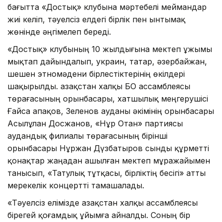
бағытта «Достық» клубына мәртебелі меймандар
жиі келіп, тәуелсіз елдегі бірлік пен ынтымақ
жөнінде әңгімелеп береді.
«Достық» клубының 10 жылдығына мектеп ұжымы
мықтап дайындалып, украин, татар, әзербайжан,
шешен этномәдени бірлестіктерінің өкілдері
шақырылды. Қазақстан халқы БҚО ассамблеясы
төрағасының орынбасары, хатшылық меңгерушісі
Ғайса Қапақов, Зеленов ауданы әкімінің орынбасары
Асылұлан Досжанов, «Нұр Отан» партиясы
аудандық филиалы төрағасының бірінші
орынбасары Нұржан Дүзбатыров сынды құрметті
қонақтар жаңадан ашылған мектеп мұражайымен
танысып, «Татулық тұтқасы, бірліктің бесігі» атты
мерекелік концертті тамашалады.
«Тәуелсіз елімізде Қазақстан халқы ассамблеясы
бірегей қоғамдық ұйымға айналды. Соның бір