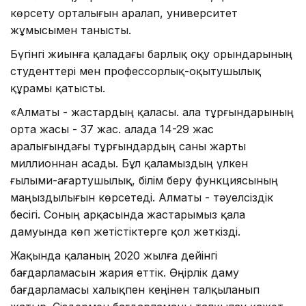
көрсету орталығын аралап, университет
жұмысымен танысты.
Бүгінгі жиынға қаладағы барлық оқу орындарының
студенттері мен профессорлық-оқытушылық
құрамы қатысты.
«Алматы - жастардың қаласы. Қала тұрғындарының
орта жасы - 37 жас. Қалада 14-29 жас
аралығындағы тұрғындардың саны жарты
миллионнан асады. Бұл қаламыздың үлкен
ғылыми-ағартушылық, білім беру функциясының
маңыздылығын көрсетеді. Алматы - тәуелсіздік
бесігі. Соның арқасында жастарымыз қала
дамуында көп жетістіктерге қол жеткізді.
Жақында қаланың 2020 жылға дейінгі
бағдарламасын жария еттік. Өңірлік даму
бағдарламасы халықпен кеңінен талқыланып