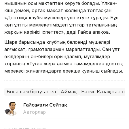
нышанын осы мектептен көруге болады. Үлкен-
кіші демей, ортақ мақсат жолында топтасқан
«Достық» клубы мүшелері үлгі етуге тұрады. Бұл
көп ұлтты мемлекетіміздегі ұлттар татулығының
жарқын көрінісі іспеттес», деді Ғайса Қапақов.
Шара барысында клубтың белсенді мүшелері
алғысхат, грамоталармен марапатталды. Сан ұлт
өкілдерінің ән-билері орындалып, мұғалімдер
хорының «Туған жер» әнімен тәмамдалған достық
мерекесі жиналғандарға ерекше қуаныш сыйлады.
Болашағы біртұтас ел
Аймақ
Батыс Қазақстан о
Ғайсағали Сейтақ
Авторлар