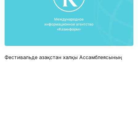
Фестивальде Қазақстан халқы Ассамблеясының
«Мың бала» және «Қайырымдылық керуені» атты
жалпыреспубликалық жобаларының қорытындысы
шығарылады, Қазақстанның барлық өңірлерінен
келген этномәдени бірлестіктердің көркемөнер
және кәсіби ұжымдарының театрландырылған,
вокалды-хореографиялық қойылымдары мен
композициялары, музыкалық-аспаптық
шығармалары, спортшылардың өнер көрсетулері
және басқа да қойылымдары ұсынылады.
Іс-шараға Ассамблеяның мүшелері мен