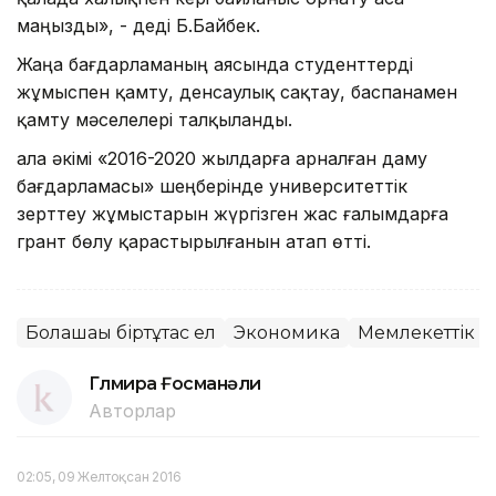
маңызды», - деді Б.Байбек.
Жаңа бағдарламаның аясында студенттерді
жұмыспен қамту, денсаулық сақтау, баспанамен
қамту мәселелері талқыланды.
Қала әкімі «2016-2020 жылдарға арналған даму
бағдарламасы» шеңберінде университеттік
зерттеу жұмыстарын жүргізген жас ғалымдарға
грант бөлу қарастырылғанын атап өтті.
Болашағы біртұтас ел
Экономика
Мемлекеттік б
Гүлмира Ғосманәли
Авторлар
02:05, 09 Желтоқсан 2016