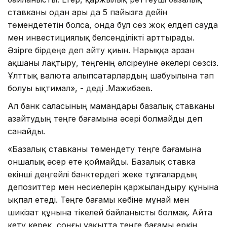
ставканы одан ары да 5 пайызға дейін
төмендететін болса, онда бұл сөз жоқ елдегі сауда
мен инвестициялық белсенділікті арттырады.
Әзірге бірдеңе деп айту қиын. Нарыққа арзан
ақшаны лақтыру, теңгенің әлсіреуіне әкелері сөзсіз.
Ұлттық валюта алыпсатарлардың шабуылына тап
болуы ықтимал», - деді Қ.Мажибаев.
Ал банк саласының мамандары базалық ставканы
азайтудың теңге бағамына әсері болмайды деп
санайды.
«Базалық ставканы төмендету теңге бағамына
оншалық әсер ете қоймайды. Базалық ставка
екінші деңгейлі банктердегі жеке тұлғалардың
депозиттер мен несиелерін қаржыландыру құнына
ықпал етеді. Теңге бағамы көбіне мұнай мен
шикізат құнына тікелей байланысты болмақ. Айта
кету керек, соңғы уақытта теңге бағамы еркін