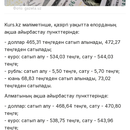
Фото: gazeta.uz
Kurs.kz мәліметінше, қазіргі уақытта елорданың
ақша айырбастау пункттерінде:
- доллар 465,31 теңгеден сатып алынады, 472,27
теңгеден сатылады;
- еуро: сатып алу - 534,03 теңге, сату - 544,03
теңге;
- рубль: сатып алу - 5,50 теңге, сату - 5,70 теңге;
- юань 68,83 теңгеден сатып алынады, 73,02
теңгеден сатылады.
Алматының ақша айырбастау пункттерінде:
- доллар: сатып алу - 468,64 теңге, сату - 470,80
теңге;
- еуро: сатып алу - 538,75 теңге, сату - 543,96
теңге;