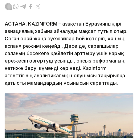
АСТАНА. KAZINFORM – Қазақстан Еуразияның ірі
авиациялық хабына айналуды мақсат тұтып отыр.
Соған орай жаңа әуежайлар бой көтеріп, «ашық
аспан» режимі кеңейді. Десе де, сарапшылар
саланың бәсекеге қабілетін арттыру үшін нарық
ережесін өзгертуді ұсынды, онсыз реформаның
нәтиже беруі күмәнді көрінеді. Kazinform
агенттігінің аналитикалық шолушысы тақырыпқа
қатысты мамандардың ұсынысын сараптады.