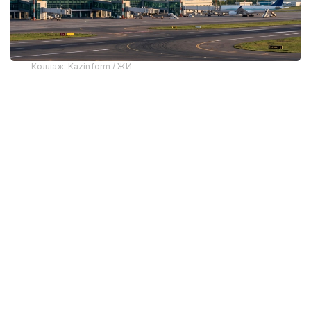
Коллаж: Kazinform / ЖИ
Нарықты реттеу тетігі
Жаңа терминал, авиациялық отын өндірісі секілді
мәселелер ауқымды реформаның бір бөлігі ғана.
Қазір мемлекетке қол жаймай, компаниялардың өз
бетінше дамуына мүмкіндік беру одан да маңызды
болып тұр. VietJet Qazaqstan компаниясының
басқарма төрағасы Әділбек Өмірәлиевтің
айтуынша, отандық нарық мұндай тәуекелге
дайын.
– Қазақстан шекарасынан 500 шақырым
радиуста шамамен 80 миллион адам
тұрады. Авиация үшін аталған көрсеткіш –