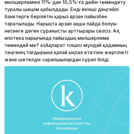
мөлшерлемені 11%-дан 10,5%-ға дейін төмендету
туралы шешім қабылдады. Енді екінші деңгейлі
банктерге берілетін қарыз арзан пайызбен
таратылады. Нарықта арзан ақша пайда болуы
несиеге деген сұранысты арттырары сөзсіз. Ал,
ипотека нарығында пайыздық мөлшерлеме
төмендей ме? ҚазАқпарат тілшісі мұндай қадамның
теңгенің тағдырына қалай ықпал ететінін жергілікті
және шетелдік сарапшылардан сұрап білді.