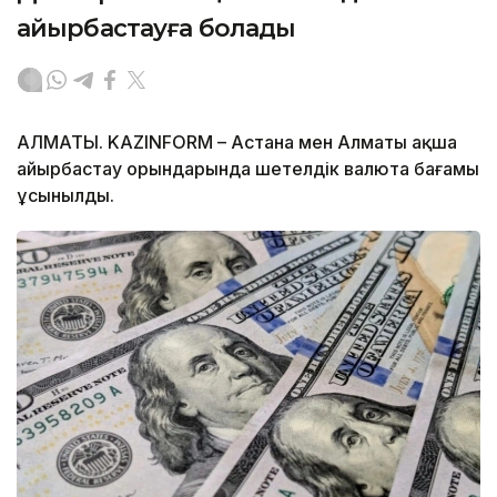
айырбастауға болады
АЛМАТЫ. KAZINFORM – Астана мен Алматы ақша
айырбастау орындарында шетелдік валюта бағамы
ұсынылды.