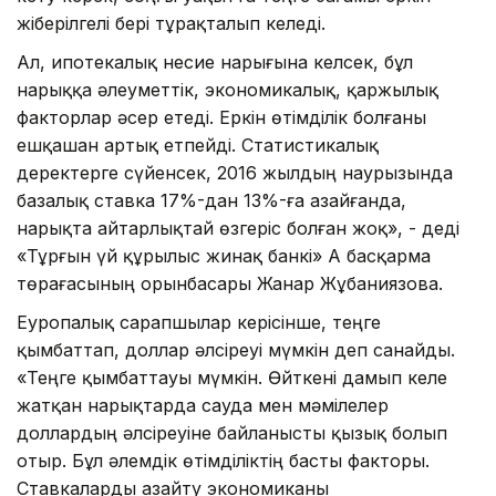
жіберілгелі бері тұрақталып келеді.
Ал, ипотекалық несие нарығына келсек, бұл
нарыққа әлеуметтік, экономикалық, қаржылық
факторлар әсер етеді. Еркін өтімділік болғаны
ешқашан артық етпейді. Статистикалық
деректерге сүйенсек, 2016 жылдың наурызында
базалық ставка 17%-дан 13%-ға азайғанда,
нарықта айтарлықтай өзгеріс болған жоқ», - деді
«Тұрғын үй құрылыс жинақ банкі» АҚ басқарма
төрағасының орынбасары Жанар Жұбаниязова.
Еуропалық сарапшылар керісінше, теңге
қымбаттап, доллар әлсіреуі мүмкін деп санайды.
«Теңге қымбаттауы мүмкін. Өйткені дамып келе
жатқан нарықтарда сауда мен мәмілелер
доллардың әлсіреуіне байланысты қызық болып
отыр. Бұл әлемдік өтімділіктің басты факторы.
Ставкаларды азайту экономиканы