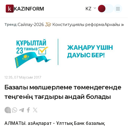
KAZINFORM
KZ
Сайлау-2026
Конституциялық реформа
Арнайы жо
Тренд:
12:35, 07 Маусым 2017
Базалық мөлшерлеме төмендегенде
теңгенің тағдыры қандай болады
АЛМАТЫ. ҚазАқпарат - Ұлттық Банк базалық