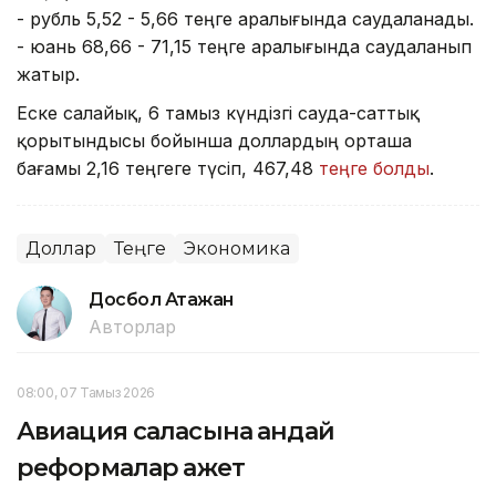
- рубль 5,52 - 5,66 теңге аралығында саудаланады.
- юань 68,66 - 71,15 теңге аралығында саудаланып
жатыр.
Еске салайық, 6 тамыз күндізгі сауда-саттық
қорытындысы бойынша доллардың орташа
бағамы 2,16 теңгеге түсіп, 467,48
теңге болды
.
Доллар
Теңге
Экономика
Досбол Атажан
Авторлар
08:00, 07 Тамыз 2026
Авиация саласына қандай
реформалар қажет