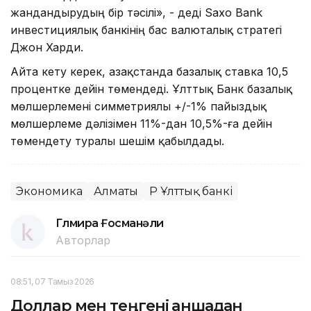
жандандырудың бір тәсілі», - деді Saxo Bank
инвестициялық банкінің бас валюталық стратегі
Джон Харди.
Айта кету керек, Қазақстанда базалық ставка 10,5
процентке дейін төмендеді. Ұлттық Банк базалық
мөлшерлемені симметриялы +/-1% пайыздық
мөлшерлеме дәлізімен 11%-дан 10,5%-ға дейін
төмендету туралы шешім қабылдады.
Экономика
Алматы
ҚР Ұлттық банкі
Гүлмира Ғосманәли
Авторлар
08:51, 07 Тамыз 2026
Доллар мен теңгені қаншадан