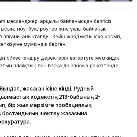
m мессенджері арқылы байланысқан белгісіз
сын, ноутбук, роутер және ұялы байланыс
алғаны анықталды. Кейін жабдықты іске қосып,
ткізуіне мүмкіндік берген.
ң сәйкестендіру деректерін өзгертуге мүмкіндік
атын алаяқтық пен басқа да заңсыз әрекеттерде
ындап, жасаған ісіне өкінді. Рудный
Қылмыстық кодекстің 213-бабының 2-
лып, бір жыл мерзімге пробациялық
с бостандығын шектеу жазасына
рокуратура.