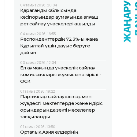
04 тамыз 2026, 20:04
Қарағанды облысында
кәсіпорындар аумағында алғаш
рет сайлау учаскелері ашылды
04 тамыз 2026, 16:55
Респонденттердің 72,3%-ы жаңа
Құрылтай үшін дауыс беруге
дайын
03 тамыз 2026, 12:34
Ел аумағында учаскелік сайлау
комиссиялары жұмысына кірісті -
ОСК
01 тамыз 2026, 19:22
Партиялар сайлаушылармен
жүздесті: мектептерде және өндіріс
орындарында өзекті мәселелер
талқыланды
01 тамыз 2026, 13:50
Орталық Азия елдерінің