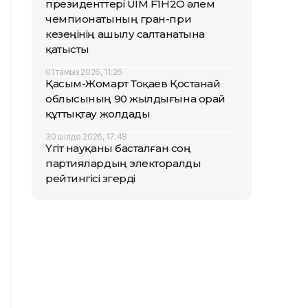
президенттері UIM F1H2O әлем
чемпионатының гран-при
кезеңінің ашылу салтанатына
қатысты
01 тамыз 2026, 11:26
Қасым-Жомарт Тоқаев Қостанай
облысының 90 жылдығына орай
құттықтау жолдады
30 шілде 2026, 17:48
Үгіт науқаны басталған соң
партиялардың электоралды
рейтингісі өзгерді