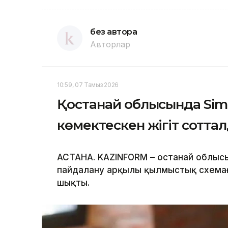
без автора
Авторлар
10:59, 07 Тамыз 2026
Қостанай облысында Sim-
көмектескен жігіт сотта
АСТАНА. KAZINFORM – Қостанай облы
пайдалану арқылы қылмыстық схемаға
шықты.