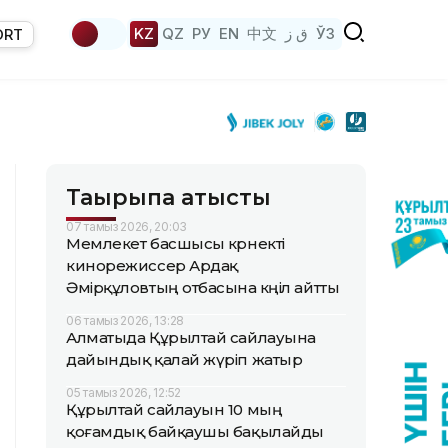
KZ
QZ
РУ
EN
中文
ق ز
ЎЗ
ORT
Тақырыпқа қатысты
07 тамыз 2026, 20:03
Мемлекет басшысы көрнекті
кинорежиссер Ардақ
Әмірқұловтың отбасына көңіл айтты
06 тамыз 2026, 13:28
Алматыда Құрылтай сайлауына
дайындық қалай жүріп жатыр
05 тамыз 2026, 12:52
Құрылтай сайлауын 10 мың
қоғамдық байқаушы бақылайды