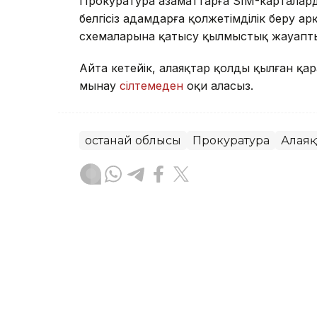
Прокуратура азаматтарға SIM-карталард
белгісіз адамдарға қолжетімділік беру 
схемаларына қатысу қылмыстық жауаптылы
Айта кетейік, алаяқтар қолды қылған қ
мынау
сілтемеден
оқи аласыз.
Қостанай облысы
Прокуратура
Алаяқ
Асхат Райқұл
Авторлар
10:30, 06 Тамыз 2026