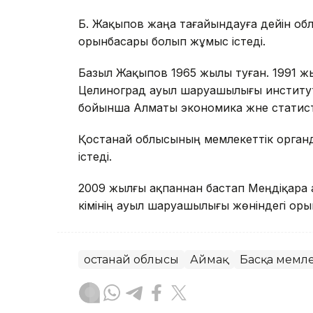
Б. Жақыпов жаңа тағайындауға дейін об
орынбасары болып жұмыс істеді.
Базыл Жақыпов 1965 жылы туған. 1991 
Целиноград ауыл шаруашылығы институ
бойынша Алматы экономика және статист
Қостанай облысының мемлекеттік орган
істеді.
2009 жылғы ақпаннан бастап Меңдіқара а
әкімінің ауыл шаруашылығы жөніндегі ор
Қостанай облысы
Аймақ
Басқа мемле