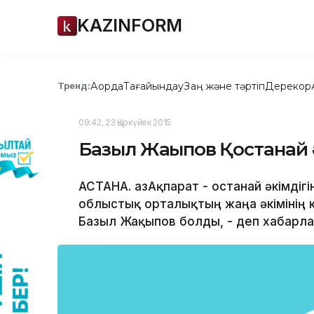
KAZINFORM
Ақорда
Тағайындау
Заң және тәртіп
Дерекқор
Тренд:
09:42, 23 Қыркүйек 2015
Базыл Жақыпов Қостанай
АСТАНА. ҚазАқпарат - Қостанай әкімд
облыстық орталықтың жаңа әкімінің 
Базыл Жақыпов болды, - деп хабарла