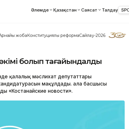
Әлемде
Қазақстан
Саясат
Талдау
SP
Арнайы жоба
Конституциялық реформа
Сайлау-2026
 әкімі болып тағайындалды
ігінде қалалық мәслихат депутаттары
кандидатурасын мақұлдады. Қала басшысы
ды «Костанайские новости».