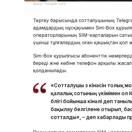
Фото: freepik.com
Тергеу барысында сотталушының Telegra
адамдардың нұсқауымен Sim-Box құрылғы
операторларының SIM-карталарын сатып 
үшінші тұлғалардың оған қашықтан қол же
Sim-Box құрылғысы абоненттік нөмірлерді
береді және көбіне телефон арқылы жасал
қолданылады.
«Сотталушы өз кінәсін толық мой
қалалық сотының үкімімен ол 
бөлігі бойынша кінәлі деп таны
бақылау белгілене отырып, ба
сотталды», – деп хабарлады п