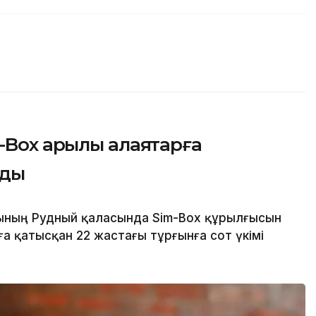
Box арқылы алаяқтарға
лды
сының Рудный қаласында Sim-Box құрылғысын
 қатысқан 22 жастағы тұрғынға сот үкімі