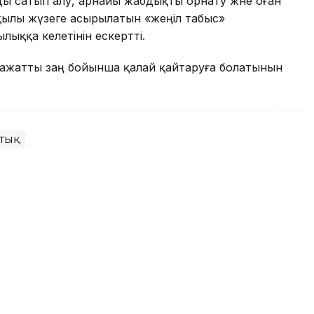
ы сатып алу, арнайы жабдықты орнату және оған
арқылы жүзеге асырылатын «жеңіл табыс»
ққа әкелетінін ескертті.
аражатты заң бойынша қалай қайтаруға болатынын
тық