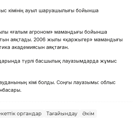
лыс әкімінің ауыл шаруашылығы бойынша
жылы «ғалым агроном» мамандығы бойынша
тын аяқтады. 2006 жылы «қаржыгер» мамандығы
ика академиясын аяқтаған.
дарында түрлі басшылық лауазымдарда жұмыс
уданының әкімі болды. Соңғы лауазымы: облыс
ынбасары.
кеттік органдар
Тағайындау
Әкім