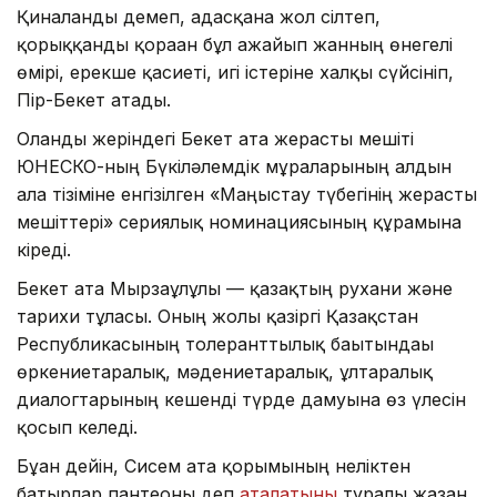
Қиналғанды демеп, адасқанға жол сілтеп,
қорыққанды қорғаған бұл ғажайып жанның өнегелі
өмірі, ерекше қасиеті, игі істеріне халқы сүйсініп,
Пір-Бекет атады.
Оғланды жеріндегі Бекет ата жерасты мешіті
ЮНЕСКО-ның Бүкіләлемдік мұраларының алдын
ала тізіміне енгізілген «Маңғыстау түбегінің жерасты
мешіттері» сериялық номинациясының құрамына
кіреді.
Бекет ата Мырзағұлұлы — қазақтың рухани және
тарихи тұлғасы. Оның жолы қазіргі Қазақстан
Республикасының толеранттылық бағытындағы
өркениетаралық, мәдениетаралық, ұлтаралық
диалогтарының кешенді түрде дамуына өз үлесін
қосып келеді.
Бұған дейін, Сисем ата қорымының неліктен
батырлар пантеоны деп
аталатыны
туралы жазған