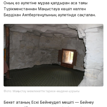
Оның өз әулетіне мұраға қалдырған аса таяғы
Түрікменстаннан Маңғыстауға көшіп келген
Бердіхан Аяпбергенұлының әулетінде сақталған.
Фото: Маңғыстау мемлекеттік тарихи-мәдени қорығы
Бекет атаның Ескi Бейнеудегi мешiтi — Бейнеу