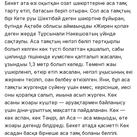
Бекет ата өзі оқытқан озат шәкірттеріне аса таяқ
тарту етіп, батасын беріп отырған. Сол аса таяқтың
бірі Кете руы Шектібай деген шәкіртіне бұйырған,
бүгінде Ақтөбе облысы аймағындағы «Жирен қопа»
деген жерде Тұрсынғали Нәкешовтың үйінде
сақтаулы. Аса таяқтың негізгі бөлігі төртқырлы
болып келген көк түсті болаттан қашалып, сабы
цилиндр пішінінде күміспен қапталып жасалған,
ұзындығы 1,3 метр болып келеді. Төменгі жағы
үшкірленіп, өткір етіп жасалған, негізгі ұңғысының екі
жерінен тесіліп, оған белбеу өткізілген. Яғни, бұл аса
таяқты жүргенде сүйену үшін емес, керісінше, иесі
оны қорапқа салып, иығына асып жүрген. Көк
асаны жоғары күштер — әруақтармен байланысу
үшін діни-ғұрыптық мақсатта пайдаланған. Көк —
көк аспан, көк Тәңірі, ал Аса — аса маңызды, өте
жоғары дегенді білдіреді. Бекет атада қасиетті Көк
асадан басқа бірнеше аса таяқ болғаны белгілі.