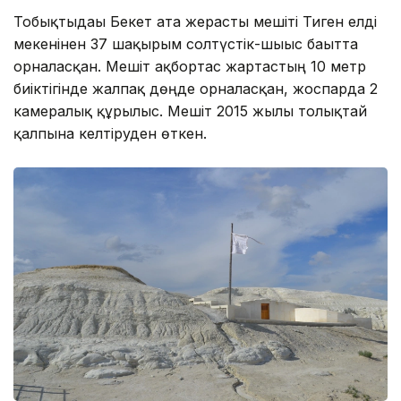
Тобықтыдағы Бекет ата жерасты мешiтi Тиген елді
мекенінен 37 шақырым солтүстік-шығыс бағытта
орналасқан. Мешіт ақбортас жартастың 10 метр
биіктігінде жалпақ дөңде орналасқан, жоспарда 2
камералық құрылыс. Мешіт 2015 жылы толықтай
қалпына келтіруден өткен.