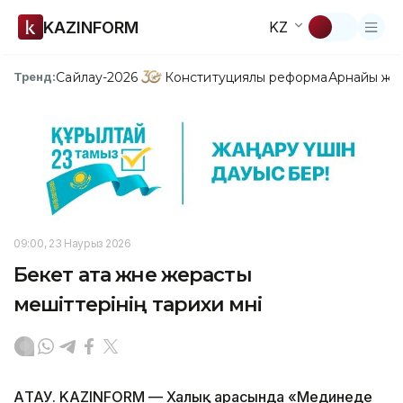
KAZINFORM
KZ
Сайлау-2026
Конституциялық реформа
Арнайы жо
Тренд:
09:00, 23 Наурыз 2026
Бекет ата және жерасты
мешіттерінің тарихи мәні
АҚТАУ. KAZINFORM — Халық арасында «Мединеде