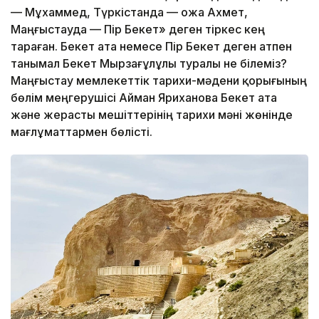
— Мұхаммед, Түркістанда — Қожа Ахмет,
Маңғыстауда — Пір Бекет» деген тіркес кең
тараған. Бекет ата немесе Пір Бекет деген атпен
танымал Бекет Мырзағұлұлы туралы не білеміз?
Маңғыстау мемлекеттік тарихи-мәдени қорығының
бөлім меңгерушісі Айман Яриханова Бекет ата
және жерасты мешіттерінің тарихи мәні жөнінде
мағлұматтармен бөлісті.