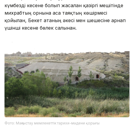
күмбезді кесене болып жасалған қазіргі мешітінде
михрабтың орнына аса таяқтың көшірмесі
қойылған, Бекет атаның әкесі мен шешесіне арнап
үшінші кесене бөлек салынған.
Фото: Маңғыстау мемлекеттік тарихи-мәдени қорығы