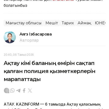
болатынбыз
Маңғыстау облысы
Мешіт
Тарих
Аймақ
ЮНЕС
Аягөз Ізбасарова
Авторлар
20:40, 06 Тамыз 2026
Ақтау әкімі баланың өмірін сақтап
қалған полиция қызметкерлерін
марапаттады
АҚТАУ. KAZINFORM — 6 тамызда Ақтау қаласының