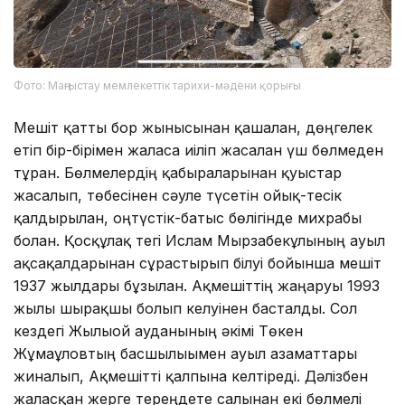
Фото: Маңғыстау мемлекеттік тарихи-мәдени қорығы
Мешіт қатты бор жынысынан қашалған, дөңгелек
етіп бір-бірімен жалғаса иіліп жасалған үш бөлмеден
тұрған. Бөлмелердің қабырғаларынан қуыстар
жасалып, төбесінен сәуле түсетін ойық-тесік
қалдырылған, оңтүстік-батыс бөлігінде михрабы
болған. Қосқұлақ тегі Ислам Мырзабекұлының ауыл
ақсақалдарынан сұрастырып білуі бойынша мешіт
1937 жылдары бұзылған. Ақмешіттің жаңаруы 1993
жылы шырақшы болып келуінен басталды. Сол
кездегі Жылыой ауданының әкімі Төкен
Жұмағұловтың басшылығымен ауыл азаматтары
жиналып, Ақмешітті қалпына келтіреді. Дәлізбен
жалғасқан жерге тереңдете салынған екі бөлмелі