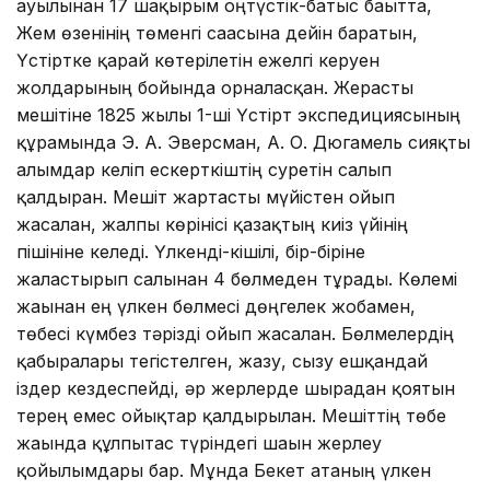
ауылынан 17 шақырым оңтүстiк-батыс бағытта,
Жем өзенінің төменгі сағасына дейін баратын,
Үстіртке қарай көтерілетін ежелгі керуен
жолдарының бойында орналасқан. Жерасты
мешітіне 1825 жылғы 1-ші Үстірт экспедициясының
құрамында Э. А. Эверсман, А. О. Дюгамель сияқты
ғалымдар келіп ескерткіштің суретін салып
қалдырған. Мешiт жартасты мүйiстен ойып
жасалған, жалпы көрiнiсi қазақтың киiз үйiнiң
пiшiнiне келедi. Үлкендi-кiшiлi, бiр-бiрiне
жалғастырып салынған 4 бөлмеден тұрады. Көлемi
жағынан ең үлкен бөлмесi дөңгелек жобамен,
төбесi күмбез тәрiздi ойып жасалған. Бөлмелердiң
қабырғалары тегiстелген, жазу, сызу ешқандай
iздер кездеспейдi, әр жерлерде шырағдан қоятын
терең емес ойықтар қалдырылған. Мешіттің төбе
жағында құлпытас түріндегі шағын жерлеу
қойылымдары бар. Мұнда Бекет атаның үлкен