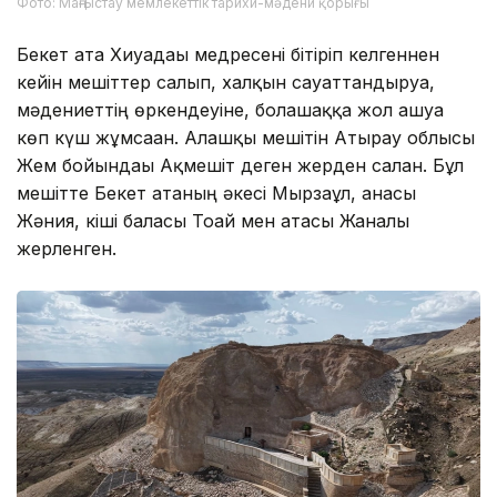
Фото: Маңғыстау мемлекеттік тарихи-мәдени қорығы
Бекет ата Хиуадағы медресені бітіріп келгеннен
кейін мешіттер салып, халқын сауаттандыруға,
мәдениеттің өркендеуіне, болашаққа жол ашуға
көп күш жұмсаған. Алғашқы мешітін Атырау облысы
Жем бойындағы Ақмешіт деген жерден салған. Бұл
мешітте Бекет атаның әкесі Мырзағұл, анасы
Жәния, кіші баласы Тоғай мен атасы Жаналы
жерленген.