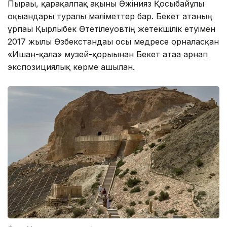
Пырағы, қарақалпақ ақыны Әжінияз Қосыбайұлы
оқығандары туралы мәліметтер бар. Бекет атаның
ұрпағы Қырлыбек Өтетілеуовтің жетекшілік етуімен
2017 жылы Өзбекстандағы осы медресе орналасқан
«Ишан-қала» музей-қорығынан Бекет атаға арнап
экспозициялық көрме ашылған.