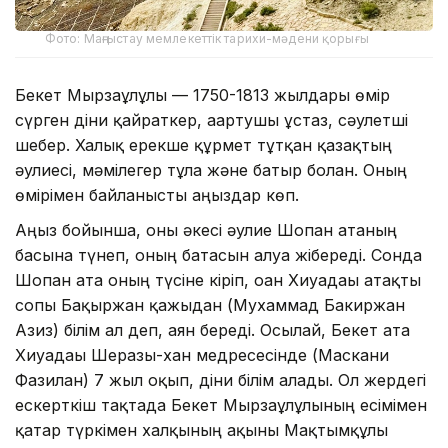
Фото: Маңғыстау мемлекеттік тарихи-мәдени қорығы
Бекет Мырзағұлұлы — 1750-1813 жылдары өмір
сүрген діни қайраткер, ағартушы ұстаз, сәулетші
шебер. Халық ерекше құрмет тұтқан қазақтың
әулиесі, мәмілегер тұлға және батыр болған. Оның
өмірімен байланысты аңыздар көп.
Аңыз бойынша, оны әкесі әулие Шопан атаның
басына түнеп, оның батасын алуға жібереді. Сонда
Шопан ата оның түсіне кіріп, оған Хиуадағы атақты
сопы Бақыржан қажыдан (Мухаммад Бакиржан
Азиз) білім ал деп, аян береді. Осылай, Бекет ата
Хиуадағы Шерғазы-хан медресесінде (Маскани
Фазилан) 7 жыл оқып, діни білім алады. Ол жердегі
ескерткіш тақтада Бекет Мырзағұлұлының есімімен
қатар түркімен халқының ақыны Мақтымқұлы