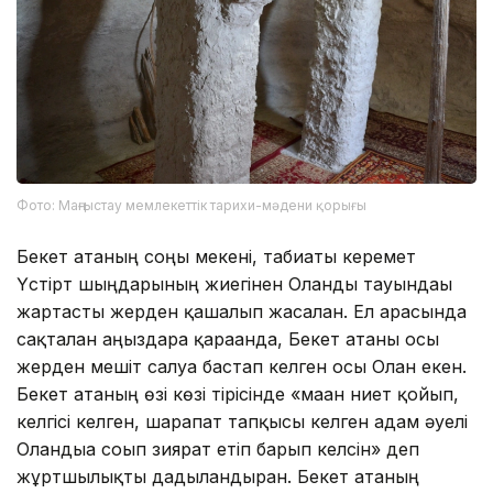
Фото: Маңғыстау мемлекеттік тарихи-мәдени қорығы
Бекет атаның соңғы мекені, табиғаты керемет
Үстірт шыңдарының жиегінен Оғланды тауындағы
жартасты жерден қашалып жасалған. Ел арасында
сақталған аңыздарға қарағанда, Бекет атаны осы
жерден мешіт салуға бастап келген осы Оғлан екен.
Бекет атаның өзі көзі тірісінде «маған ниет қойып,
келгісі келген, шарапат тапқысы келген адам әуелі
Оғландыға соғып зиярат етіп барып келсін» деп
жұртшылықты дағдыландырған. Бекет атаның