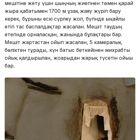
мешітіне жету үшін шыңның жиегінен төмен қарай
жыра қабатымен 1700 м ұзақ жаяу жүріп бару
керек, бұрынғы ескі сүрлеу жол, бүгінде ыңғайлы
етіп тас баспалдақтар жасалған. Мешіт таудың
етегінде орналасқан, жанында бұлақтары бар.
Мешіт жартастан ойып жасалған, 5 камералық
бөліктен тұрады, күн батыс беткейінен михрабты
ойық қалдырылған, жоғарыдан жарық түсетін ойығы
бар.