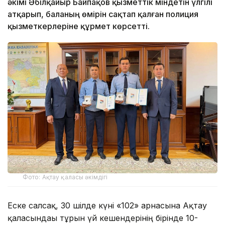
әкімі Әбілқайыр Байпақов қызметтік міндетін үлгілі
атқарып, баланың өмірін сақтап қалған полиция
қызметкерлеріне құрмет көрсетті.
Фото: Ақтау қаласы әкімдігі
Еске салсақ, 30 шілде күні «102» арнасына Ақтау
қаласындағы тұрғын үй кешендерінің бірінде 10-