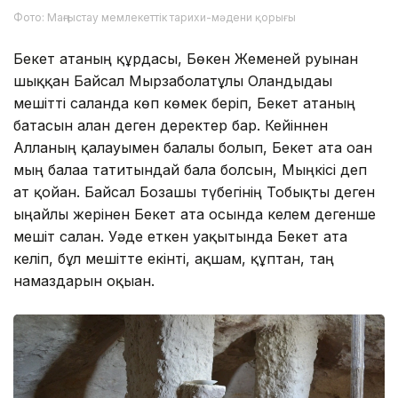
Фото: Маңғыстау мемлекеттік тарихи-мәдени қорығы
Бекет атаның құрдасы, Бөкен Жеменей руынан
шыққан Байсал Мырзаболатұлы Оғландыдағы
мешітті салғанда көп көмек беріп, Бекет атаның
батасын алған деген деректер бар. Кейіннен
Алланың қалауымен балалы болып, Бекет ата оған
мың балаға татитындай бала болсын, Мыңкісі деп
ат қойған. Байсал Бозашы түбегінің Тобықты деген
ыңғайлы жерінен Бекет ата осында келем дегенше
мешіт салған. Уәде еткен уақытында Бекет ата
келіп, бұл мешітте екінті, ақшам, құптан, таң
намаздарын оқыған.