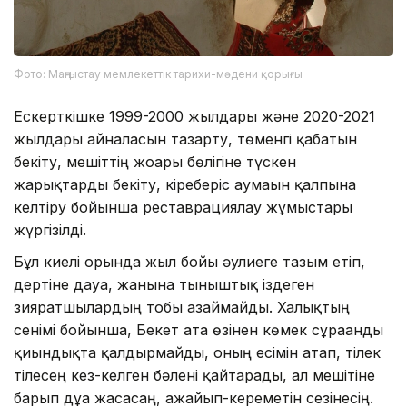
Фото: Маңғыстау мемлекеттік тарихи-мәдени қорығы
Ескерткішке 1999-2000 жылдары және 2020-2021
жылдары айналасын тазарту, төменгі қабатын
бекіту, мешіттің жоғарғы бөлігіне түскен
жарықтарды бекіту, кіреберіс аумағын қалпына
келтіру бойынша реставрациялау жұмыстары
жүргізілді.
Бұл киелі орында жыл бойы әулиеге тағзым етіп,
дертіне дауа, жанына тыныштық іздеген
зияратшылардың тобы азаймайды. Халықтың
сенімі бойынша, Бекет ата өзінен көмек сұрағанды
қиындықта қалдырмайды, оның есімін атап, тілек
тілесең кез-келген бәлені қайтарады, ал мешітіне
барып дұға жасасаң, ғажайып-кереметін сезінесің.