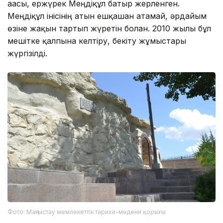
ағасы, ержүрек Меңдіқұл батыр жерленген.
Меңдіқұл інісінің атын ешқашан атамай, әрдайым
өзіне жақын тартып жүретін болған. 2010 жылы бұл
мешітке қалпына келтіру, бекіту жұмыстары
жүргізілді.
Фото: Маңғыстау мемлекеттік тарихи-мәдени қорығы