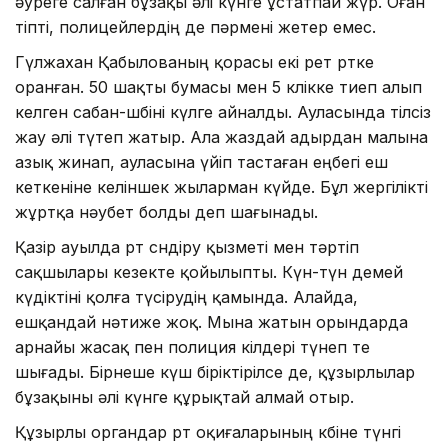
әуреге салған бұзақы әлі күнге ұстатпай жүр. Оған
тіпті, полицейлердің де пәрмені жетер емес.
Гүлжахан Қабылованың қорасы екі рет өртке
оранған. 50 шақты бумасы мен 5 көлікке тиеп алып
келген сабан-шөбіні күлге айналды. Ауласында тілсіз
жау әлі түтеп жатыр. Ала жаздай адырдан малына
азық жинап, ауласына үйіп тастаған еңбегі еш
кеткеніне келіншек жыларман күйде. Бұл жергілікті
жұртқа нәубет болды деп шағынады.
Қазір ауылда өрт сөндіру қызметі мен тәртіп
сақшылары кезекте қойылыпты. Күн-түн демей
күдіктіні қолға түсірудің қамында. Алайда,
ешқандай нәтиже жоқ. Мына жатын орындарда
арнайы жасақ пен полиция өкілдері түнеп те
шығады. Бірнеше күш біріктірілсе де, құзырлылар
бұзақыны әлі күнге құрықтай алмай отыр.
Құзырлы органдар өрт оқиғаларының көбіне түнгі