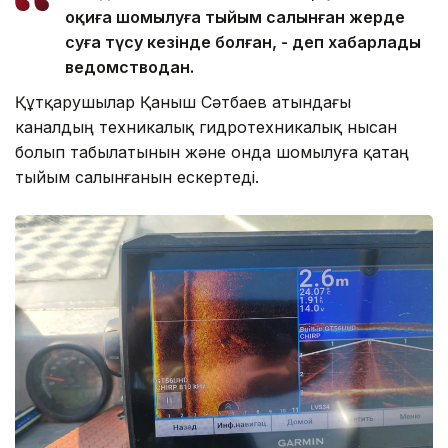
оқиға шомылуға тыйым салынған жерде
суға түсу кезінде болған, - деп хабарлады
ведомстводан.
Құтқарушылар Қаныш Сәтбаев атындағы
каналдың техникалық гидротехникалық нысан
болып табылатынын және онда шомылуға қатаң
тыйым салынғанын ескертеді.