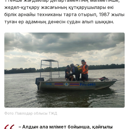
жедел-құтқару жасағының құтқарушылары екі
бірлік арнайы техниканы тарта отырып, 1987 жылы
туған ер адамның денесін судан алып шыққан.
Фото: Павлодар облысы ТЖД
– Алдын ала мәлімет бойынша, қайғылы