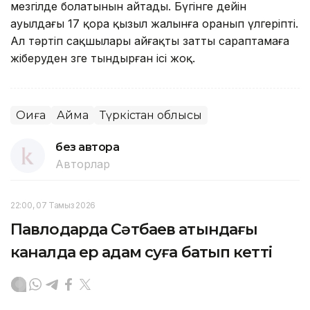
мезгілде болатынын айтады. Бүгінге дейін
ауылдағы 17 қора қызыл жалынға оранып үлгеріпті.
Ал тәртіп сақшылары айғақты затты сараптамаға
жіберуден өзге тындырған ісі жоқ.
Оқиға
Аймақ
Түркістан облысы
без автора
Авторлар
22:00, 07 Тамыз 2026
Павлодарда Сәтбаев атындағы
каналда ер адам суға батып кетті