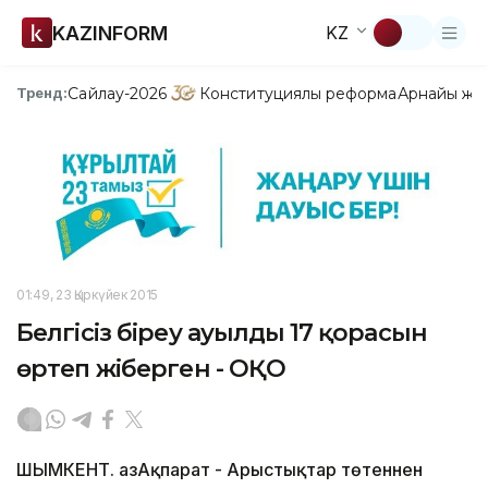
KAZINFORM
KZ
Сайлау-2026
Конституциялық реформа
Арнайы жо
Тренд:
01:49, 23 Қыркүйек 2015
Белгісіз біреу ауылдың 17 қорасын
өртеп жіберген - ОҚО
ШЫМКЕНТ. ҚазАқпарат - Арыстықтар төтеннен