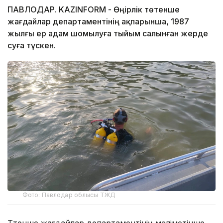
ПАВЛОДАР. KAZINFORM - Өңірлік төтенше
жағдайлар департаментінің ақпарынша, 1987
жылғы ер адам шомылуға тыйым салынған жерде
суға түскен.
Фото: Павлодар облысы ТЖД
Төтенше жағдайлар департаментінің мәліметінше,