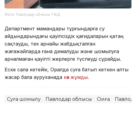
Фото: Павлодар облысы ТЖД
Департмент мамандары тұрғындарға су
айдындарындағы қауіпсіздік қағидаларын қатаң
сақтауды, тек арнайы жабдықталған
жағажайларда ғана демалуды және шомылуға
арналмаған қауіпті жерлерге түспеуді сұрайды.
Еске сала кетейік, Оралда суға батып кеткен алты
жасар бала ауруханада
көз жұмды.
Суға шомылу
Павлодар облысы
Оқиға
Павлод
Мұрат Аяған
Авторлар