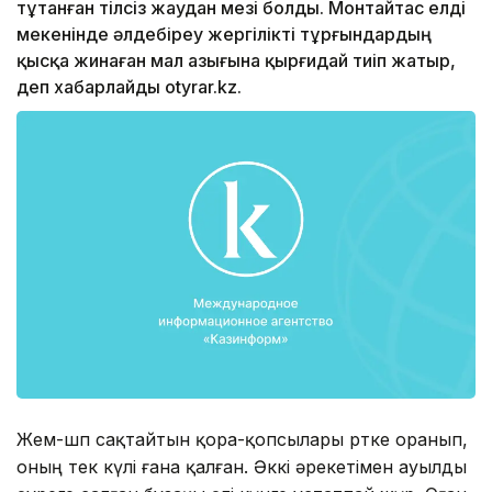
тұтанған тілсіз жаудан мезі болды. Монтайтас елді
мекенінде әлдебіреу жергілікті тұрғындардың
қысқа жинаған мал азығына қырғидай тиіп жатыр,
деп хабарлайды otyrar.kz.
Жем-шөп сақтайтын қора-қопсылары өртке оранып,
оның тек күлі ғана қалған. Әккі әрекетімен ауылды