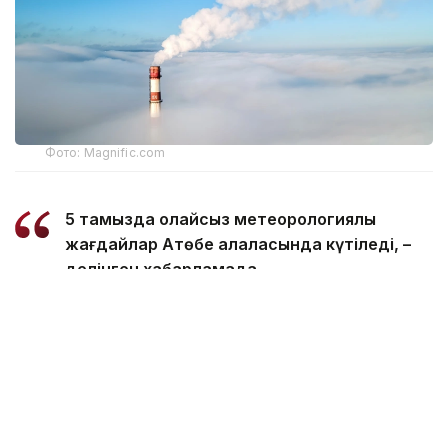
Фото: Magnific.com
5 тамызда қолайсыз метеорологиялық
жағдайлар Ақтөбе қалаласында күтіледі, –
делінген хабарламада.
Қолайсыз метеорологиялық жағдайлар –
атмосфералық ауаның беткі қабатында зиянды
(ластаушы) заттардың шоғырлануына ықпал ететін
қысқамерзімді метеофакторлардың (тымық ауа
райы, жеңіл жел, тұман, инверсия) жиынтығы.
Қолайсыз метеорологиялық жағдай кезінде