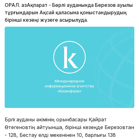
ОРАЛ. ҚазАқпарат - Бөрлі ауданында Березов ауылы
тұрғындарын Ақсай қаласына қоныстандырудың
бірінші кезеңі жүзеге асырылуда.
Бөрлі ауданы әкімінің орынбасары Қайрат
Өтегеновтің айтуынша, бірінші кезеңде Березовтан
- 128, Бестау елді мекенінен 10, барлығы 138