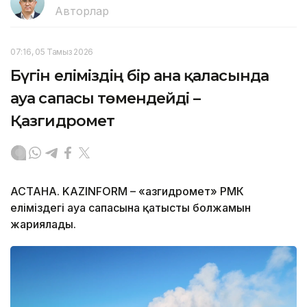
Авторлар
07:16, 05 Тамыз 2026
Бүгін еліміздің бір ғана қаласында
ауа сапасы төмендейді –
Қазгидромет
АСТАНА. KAZINFORM – «Қазгидромет» РМК
еліміздегі ауа сапасына қатысты болжамын
жариялады.