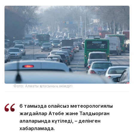
Фото: Алматы қаласының әкімдігі
6 тамызда қолайсыз метеорологиялық
жағдайлар Ақтөбе және Талдықорған
қалаларында күтіледі, – делінген
хабарламада.