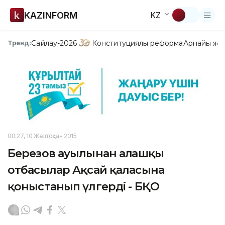
KAZINFORM
KZ
Сайлау-2026
Конституциялық реформа
Арнайы жо
Тренд:
00:27, 10 Желтоқсан 2015
Березов ауылынан алғашқы
отбасылар Ақсай қаласына
қоныстанып үлгерді - БҚО