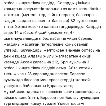
отбасы көшуге тілек білдірді. Солардың ішінен
халықтың әлеуметтік жағынан аз қамтылған бөлігіне
жататын (мүгедектер, зейнеткерлер, балалары
газдан зардап шеккен отбасылар) 82 тұрғынның
өтініші бірінші кезекте қанағаттандырылды. Қазірдің
өзінде 14 отбасы Ақсай қаласының 4-
шағынауданындағы бес қабатты үйдің барлық
жағдайы жасалған пәтерлеріне қоныстанып
үлгерді. Қалғандары желтоқсан айының ортасына
дейін көшеді. Алдағы жылы жалғасатын екінші
кезеңде Ақсай қаласына 212, Бөрлі ауылына 3
отбасы көшуге тілек білдіріп отыр. Айта кетейік,
өткен жылғы 28 қарашадан бастап Березов
ауылында балалар мен ересектердің жаппай
улануына байланысты Қарашығанақ
мұнайгазконденсаты кенішінің санитарлық-қорғау
аймағы кеңейтіліп, Березов пен Бестау ауылдары
тұрғындарын көшіру туралы Үкімет шешімі