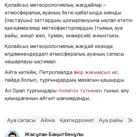
Қолайсыз метеорологиялық жағдайлар –
атмосфералық ауаның беткі қабатында зиянды
(ластаушы) заттардың шоғырлануына ықпал ететін
қысқамерзімді метеофакторлардың (тымық ауа
райы, жеңіл жел, тұман, инверсия) жиынтығы.
Қолайсыз метеорологиялық жағдай кезінде
елдімекендердегі атмосфералық ауаның сапасы
нашарлауы ықтимал.
Айта кетейік, Петропавлда
өткір жағымсыз иіс
пайда болып, тұрғындардың мазасын қашырды.
Ал Орал тұрғындары
полигон түтінінен
тыныс алу
қиындағанын айтып шағымданды.
Ауа сапасы
Аймақ
Қазгидромет
Ауа райы
Эк
Жасұлан Бақытбекұлы