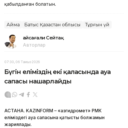
қабылданған болатын.
Аймақ
Батыс Қазақстан облысы
Тұрғын үй
Ғайсағали Сейтақ
Авторлар
07:30, 06 Тамыз 2026
Бүгін еліміздің екі қаласында ауа
сапасы нашарлайды
АСТАНА. KAZINFORM – «Қазгидромет» РМК
еліміздегі ауа сапасына қатысты болжамын
жариялады.