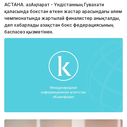
АСТАНА. ҚазАқпарат - Үндістанның Гувахати
қаласында бокстан өткен жастар арасындағы әлем
чемпионатында жартылай финалистер анықталды,
деп хабарлады Қазақстан бокс федерациясының
баспасөз қызметінен.