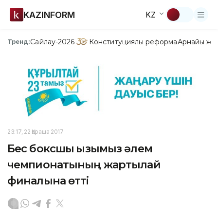
KAZINFORM
KZ
Сайлау-2026
Конституциялық реформа
Арнайы жо
Тренд:
23:17, 22 Қараша 2017
Бес боксшы қызымыз әлем
чемпионатының жартылай
финалына өтті