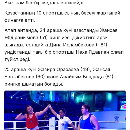
Вьетнам бір-бір медаль еншілейді.
Қазақстанның 10 спортшысының бесеуі жартылай
финалға өтті.
Атап айтқанда, 24 қараша күні қазақстандық Жансая
Әбдірайымова (51) ринг иесі Джиотиге қарсы
шығады, сондай-ақ Дина Исламбекова (+81)
үндістандық тағы бір спортшы Неха Ядавпен қолғап
түйістіреді.
25 қараша күні Жазира Орақбаева (48), Жансая
Балтабекова (60) және Арайлым Бекділдә (81)
рингке шығатын болады.