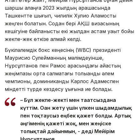
Атап өтер жайт, Мейірім Нұрсұлтанов бұған дейін
шаршы алаңға 2023 жылдың қарашасында
Ташкентте шығып, чилилік Хулио Аламосты
жеңген болатын. Содан бері АҚШ визасының
кешігуіне байланысты екі жылдан астам уақыт бойы
жекпе-жек өткізе алмай келді.
Бүкіләлемдік бокс кеңесінің (WBC) президенті
Маурисио Сулейманның мәлімдеуінше,
Нұрсұлтанов пен Рамос арасындағы айқастың
жеңімпазы орта салмақтағы толыққанды әлем
чемпионы, доминикандық Карлос Адамеспен
міндетті түрде кездесу құқығына ие болады.
– Бұл жекпе-жекті мен тағатсыздана
күттім. Оған жету үшін үлкен шыдамдылық
пен тоқтаусыз еңбек қажет болды. Артық
әңгіменің қажеті жоқ, мен жеңіске
толықтай дайынмын, - деді Мейірім
Нұрсұлтанов.