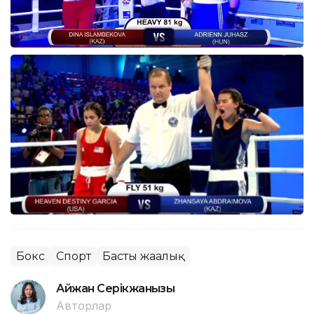
Бокс
Спорт
Басты жаңалық
Айжан Серікжанқызы
Авторлар