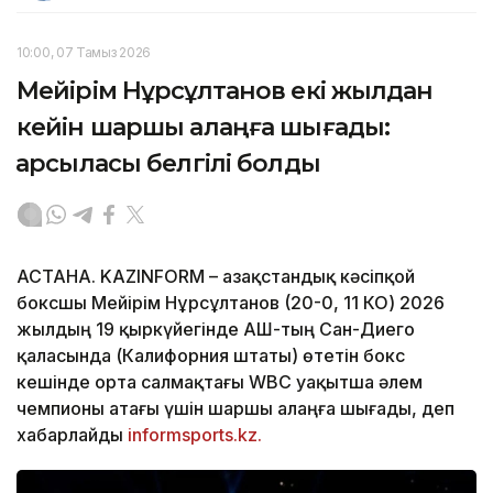
10:00, 07 Тамыз 2026
Мейірім Нұрсұлтанов екі жылдан
кейін шаршы алаңға шығады:
қарсыласы белгілі болды
АСТАНА. KAZINFORM – Қазақстандық кәсіпқой
боксшы Мейірім Нұрсұлтанов (20-0, 11 КО) 2026
жылдың 19 қыркүйегінде АҚШ-тың Сан-Диего
қаласында (Калифорния штаты) өтетін бокс
кешінде орта салмақтағы WBC уақытша әлем
чемпионы атағы үшін шаршы алаңға шығады, деп
хабарлайды
informsports.kz.