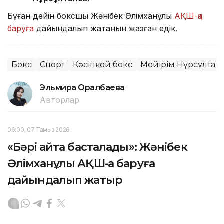
Бұған дейін боксшы Жәнібек Әлімханұлы
АҚШ-қа
баруға
дайындалып жатқанын жазған едік.
Бокс
Спорт
Кәсіпқой бокс
Мейірім Нұрсұлтан
Эльмира Оралбаева
Авторлар
06:00, 07 Тамыз 2026
«Бәрі қайта басталады»: Жәнібек
Әлімханұлы АҚШ-қа баруға
дайындалып жатыр