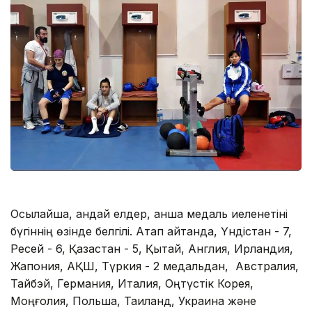
Осылайша, қандай елдер, қанша медаль иеленетіні
бүгіннің өзінде белгілі. Атап айтқанда, Үндістан - 7,
Ресей - 6, Қазақстан - 5, Қытай, Англия, Ирландия,
Жапония, АҚШ, Түркия - 2 медальдан, Австралия,
Тайбэй, Германия, Италия, Оңтүстік Корея,
Моңғолия, Польша, Таиланд, Украина және