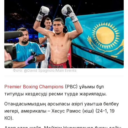
Фото: @David Spagnolo/Main Events
Premier Boxing Champions
(PBC) ұйымы бұл
титулдық кездесуді ресми түрде жариялады.
Отандасымыздың қарсыласы қазіргі уақытша белбеу
иегері, америкалық – Хесус Рамос (кіші) (24-1, 19
КО).