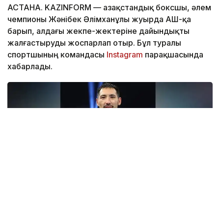
АСТАНА. KAZINFORM — Қазақстандық боксшы, әлем
чемпионы Жәнібек Әлімханұлы жуырда АҚШ-қа
барып, алдағы жекпе-жектеріне дайындықты
жалғастыруды жоспарлап отыр. Бұл туралы
спортшының командасы
Instagram
парақшасында
хабарлады.
Фото: Top Rank