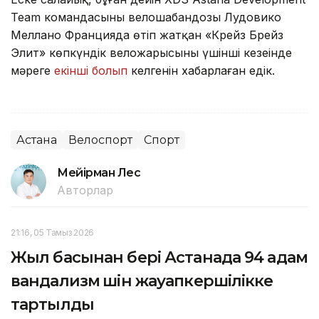
Team командасының велошабандозы Лудовико
Меллано Францияда өтіп жатқан «Крейз Брейз
Элит» көпкүндік веложарысының үшінші кезеңінде
мәреге
екінші болып
келгенін хабарлаған едік.
Астана
Велоспорт
Спорт
Мейірман Лес
Авторлар
21:16, 05 Тамыз 2026
Жыл басынан бері Астанада 94 адам
вандализм үшін жауапкершілікке
тартылды