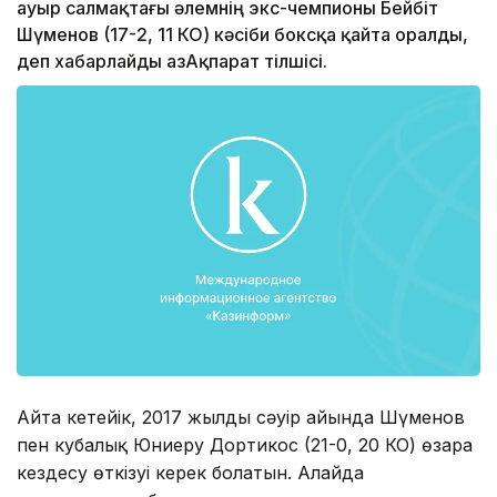
ауыр салмақтағы әлемнің экс-чемпионы Бейбіт
Шүменов (17-2, 11 КО) кәсіби боксқа қайта оралды,
деп хабарлайды ҚазАқпарат тілшісі.
Айта кетейік, 2017 жылдың сәуір айында Шүменов
пен кубалық Юниеру Дортикос (21-0, 20 КО) өзара
кездесу өткізуі керек болатын. Алайда