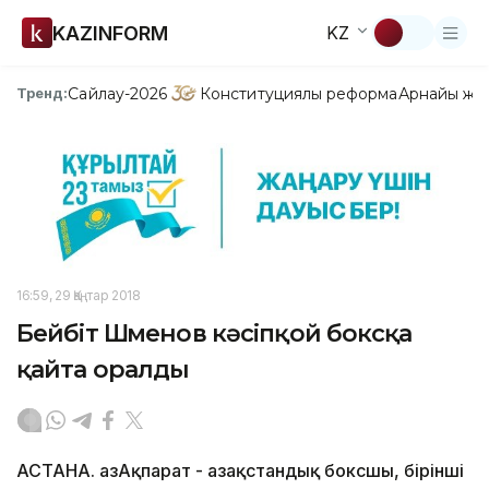
KAZINFORM
KZ
Сайлау-2026
Конституциялық реформа
Арнайы жо
Тренд:
16:59, 29 Қаңтар 2018
Бейбіт Шүменов кәсіпқой боксқа
қайта оралды
АСТАНА. ҚазАқпарат - Қазақстандық боксшы, бірінші