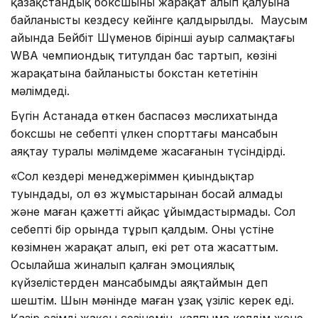
қазақстандық боксшының жарақат алып қалуына
байланысты кездесу кейінге қалдырылды. Маусым
айында Бейбіт Шүменов бірінші ауыр салмақтағы
WBA чемпиондық титулдан бас тартып, көзінің
жарақатына байланысты бокстан кететінін
мәлімдеді.
Бүгін Астанада өткен баспасөз мәслихатында
боксшы не себепті үлкен спорттағы мансабын
аяқтау туралы мәлімдеме жасағанын түсіндірді.
«Сол кездері менеджеріммен қиындықтар
туындады, ол өз жұмыстарынан босай алмады
және маған қажетті айқас ұйымдастырмады. Сол
себепті бір орында тұрып қалдым. Оның үстіне
көзімнен жарақат алып, екі рет ота жасаттым.
Осылайша жиналып қалған эмоциялық
күйзелістерден мансабымды аяқтаймын деп
шештім. Шын мәнінде маған ұзақ үзіліс керек еді.
Қазір өзімді жақсы сезінемін, қалпыма келдім және