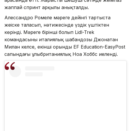
арасында өтті. Жарыстың шешуші сәтінде жеңімпаз
жаппай спринт арқылы анықталды.
Алессандро Ромеле мәреге дейінгі тартыста
жеңіске таласып, нәтижесінде үздік үштіктен
көрінді. Мәреге бірінші болып Lidl-Trek
командасының италиялық шабандозы Джонатан
Милан келсе, екінші орынды EF Education-EasyPost
сапындағы ұлыбританиялық Ноа Хоббс иеленді.