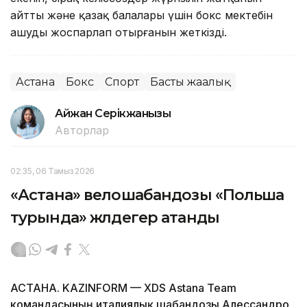
айтты және қазақ балалары үшін бокс мектебін
ашуды жоспарлап отырғанын жеткізді.
Астана
Бокс
Спорт
Басты жаңалық
Айжан Серікжанқызы
Авторлар
02:35, 06 Тамыз 2026
«Астана» велошабандозы «Польша
турында» жүлдегер атанды
АСТАНА. KAZINFORM — XDS Astana Team
командасының италиялық шабандозы Алессандро