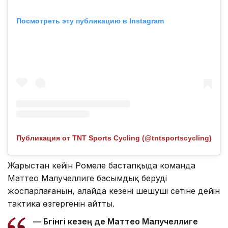
Посмотреть эту публикацию в Instagram
Публикация от TNT Sports Cycling (@tntsportscycling)
Жарыстан кейін Ромеле бастапқыда команда
Маттео Малучеллиге басымдық беруді
жоспарлағанын, алайда кезеңнің шешуші сәтіне дейін
тактика өзгергенін айтты.
— Бүгінгі кезең де Маттео Малучеллиге