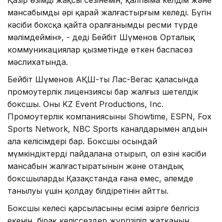
мансабымды әрі қарай жалғастырғым келеді. Бүгін
кәсіби боксқа қайта оралғанымды ресми түрде
мәлімдеймін», - деді Бейбіт Шүменов Орталық
коммуникациялар қызметінде өткен баспасөз
мәслихатында.
Бейбіт Шүменов АҚШ-тың Лас-Вегас қаласында
промоутерлік лицензиясы бар жалғыз шетелдік
боксшы. Оның KZ Event Productions, Inc.
Промоутерлік компаниясының Showtime, ESPN, Fox
Sports Network, NBC Sports каналдарымен алдын
ала келісімдері бар. Боксшы осындай
мүмкіндіктерді пайдалана отырып, ол өзінің кәсіби
мансабын жалғастыратынын және отандық
боксшылардың Қазақстанда ғана емес, әлемде
танылуы үшін қолдау білдіретінін айтты.
Боксшы келесі қарсыласының есімі әзірге белгісіз
екенін, бірақ келіссөздер жүргізіліп жатқанын