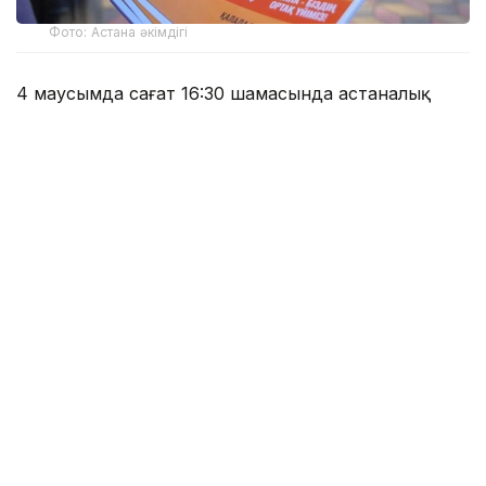
Фото: Астана әкімдігі
4 маусымда сағат 16:30 шамасында астаналық
тұрғын мас күйінде полиция бөлімінде есіктің
әйнегін қасақана сындырып, 90 мың теңге сомасына
шығын келтірген. Ол 10 тәулікке қамаққа алынды.
Басқа жағдайда 38 жастағы қала тұрғыны Шейх
Кунта Қажы атындағы мешіттің маңдайшаларын
жұлып лақтырып тастаған. Нәтижесінде ол 15
тәулікке қамаққа алынды.
Ұқсас оқиға 20 мамырда сағат 17:30 шамасында 20
жастағы елорда тұрғыны қасақана шлагбаумды
зақымдаған. Оған 50 АЕК айыппұл салынды.
— Прокуратура қала тұрғындары мен
қонақтарын айналасындағыларға құрмет
көрсету, қоғамдық тәртіпті сақтауға