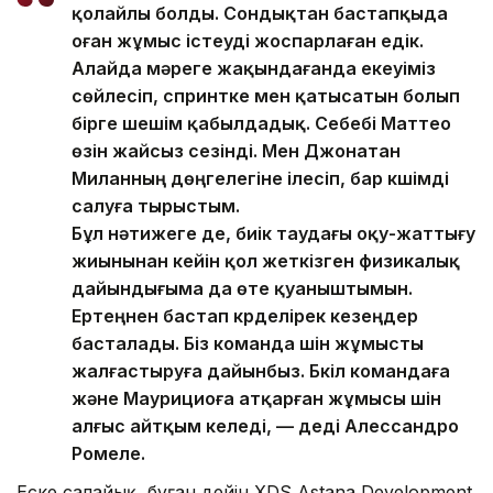
қолайлы болды. Сондықтан бастапқыда
оған жұмыс істеуді жоспарлаған едік.
Алайда мәреге жақындағанда екеуіміз
сөйлесіп, спринтке мен қатысатын болып
бірге шешім қабылдадық. Себебі Маттео
өзін жайсыз сезінді. Мен Джонатан
Миланның дөңгелегіне ілесіп, бар күшімді
салуға тырыстым.
Бұл нәтижеге де, биік таудағы оқу-жаттығу
жиынынан кейін қол жеткізген физикалық
дайындығыма да өте қуаныштымын.
Ертеңнен бастап күрделірек кезеңдер
басталады. Біз команда үшін жұмысты
жалғастыруға дайынбыз. Бүкіл командаға
және Маурициоға атқарған жұмысы үшін
алғыс айтқым келеді, — деді Алессандро
Ромеле.
Еске салайық, бұған дейін XDS Astana Development