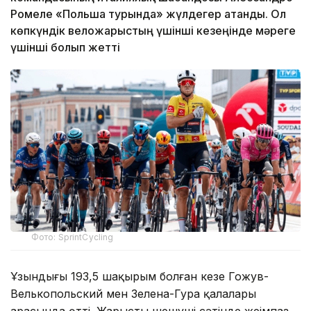
Ромеле «Польша турында» жүлдегер атанды. Ол
көпкүндік веложарыстың үшінші кезеңінде мәреге
үшінші болып жетті
Фото: SprintCycling
Ұзындығы 193,5 шақырым болған кезең Гожув-
Велькопольский мен Зелена-Гура қалалары