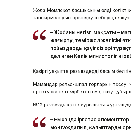
Жоба Мемлекет басшысының елдің көліктік
тапсырмаларын орындау шеңберінде жүзе
– Жобаның негізгі мақсаты – 
жаңғырту, теміржол желісінің өт
пойыздардың қауіпсіз әрі тұра
делінген Көлік министрлігінің 
Қазіргі уақытта разъездердің басым бөліг
Мамандар рельс-шпал торларын төсеу, 
орнату және темірбетон су өткізу құбы
№12 разъезде көпір құрылысы жүргізілуд
– Нысанда іргетас элементтері
монтаждалып, қалыптарды орн