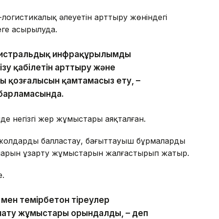
-логистикалық әлеуетін арттыру жөніндегі
ге асырылуда.
магистральдық инфрақұрылымды
кізу қабілетін арттыру және
қты қозғалысын қамтамасыз ету, –
хабарламасында.
інде негізгі жер жұмыстары аяқталған.
жолдарды балластау, бағыттауыш бұрмаларды
рларын ұзарту жұмыстарын жалғастырып жатыр.
е.
 мен темірбетон тіреулер
ату жұмыстары орындалды, – деп