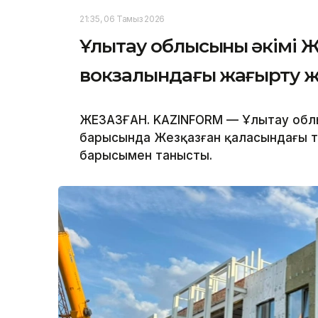
21:35, 06 Тамыз 2026
Ұлытау облысының әкімі 
вокзалындағы жаңғырту
ЖЕЗҚАЗҒАН. KAZINFORM — Ұлытау обл
барысында Жезқазған қаласындағы 
барысымен танысты.