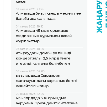
қажет
04 тамыз 2026, 22:45
Алматыда биыл қанша мектеп пен
балабақша салынады
04 тамыз 2026, 19:10
Алматыда 45 мың орындық
стадионның құрылысы қалай
жүріп жатыр
04 тамыз 2026, 18:30
Атыраудағы домбыра пішінді
концерт залы: 2,5 млрд теңге
игерілді, қалғаны бөлінбеген
03 тамыз 2026, 02:00
Қызылордада Сырдария
жағалауындағы қорғаныс бөгеті
күшейтіліп жатыр
02 тамыз 2026, 22:30
Қызылордада 300 орындық
аурухана, Президенттік кітапхана