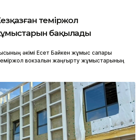
Жезқазған теміржол
 жұмыстарын бақылады
ысының әкімі Есет Байкен жұмыс сапары
теміржол вокзалын жаңғырту жұмыстарының