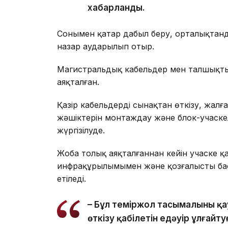
хабарланды.
Сонымен қатар дабыл беру, орталықтанд
назар аударылып отыр.
Магистральдық кабельдер мен талшықты
аяқталған.
Қазір кабельдерді сынақтан өткізу, жа
жәшіктерін монтаждау және блок-учаске
жүргізілуде.
Жоба толық аяқталғаннан кейін учаске 
инфрақұрылымымен және қозғалысты бас
етіледі.
– Бұл теміржол тасымалының қау
өткізу қабілетін едәуір ұлғайту