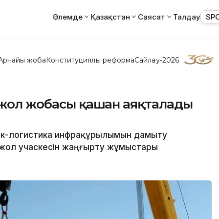
Әлемде
Қазақстан
Саясат
Талдау
SP
Арнайы жоба
Конституциялық реформа
Сайлау-2026
ржол жобасы қашан аяқталады
лік-логистика инфрақұрылымын дамыту
ржол учаскесін жаңғырту жұмыстары