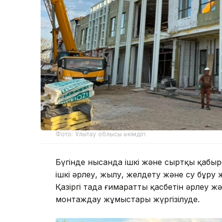
Фото: Ұлытау облысы әкімдігі
Бүгінде нысанда ішкі және сыртқы қабы
ішкі әрлеу, жылу, желдету және су бұру
Қазіргі таңда ғимараттың қасбетін әрлеу 
монтаждау жұмыстары жүргізілуде.