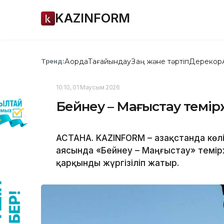
KAZINFORM
Ақорда
Тағайындау
Заң және тәртіп
Дерекқор
Тренд:
10:10, 01 Маусым 2026
Бейнеу – Маңғыстау темі
АСТАНА. KAZINFORM – Қазақстанда кө
аясында «Бейнеу – Маңғыстау» темі
қарқынды жүргізіліп жатыр.