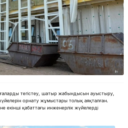
рғаларды тегістеу, шатыр жабындысын ауыстыру,
 жүйелерін орнату жұмыстары толық аяқталған.
және екінші қабаттағы инженерлік жүйелерді