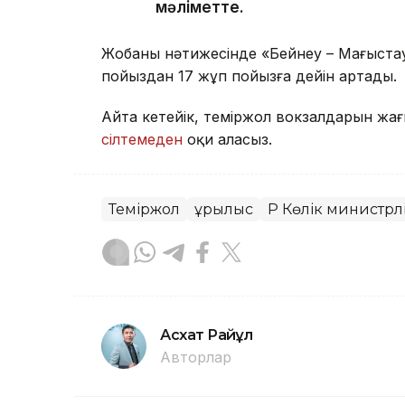
мәліметте.
Жобаның нәтижесінде «Бейнеу – Маңғыстау» 
пойыздан 17 жұп пойызға дейін артады.
Айта кетейік, теміржол вокзалдарын жа
сілтемеден
оқи аласыз.
Теміржол
Құрылыс
ҚР Көлік министрлі
Асхат Райқұл
Авторлар