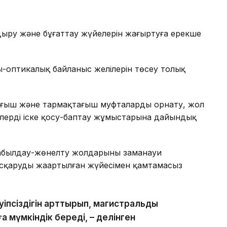
ыру және бұғаттау жүйелерін жаңғыртуға ерекше
-оптикалық байланыс желілерін төсеу толық
лғағыш және тармақтағыш муфталарды орнату, жол
лерді іске қосу-баптау жұмыстарына дайындық
қабылдау-жөнелту жолдарының заманауи
қарудың жаңартылған жүйесімен қамтамасыз
іпсіздігін арттырып, магистральдың
ға мүмкіндік береді, – делінген