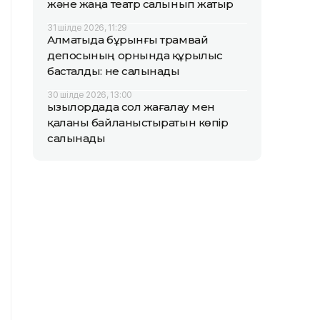
және жаңа театр салынып жатыр
31 шілде 2026, 11:29
Алматыда бұрынғы трамвай
депосының орнында құрылыс
басталды: не салынады
30 шілде 2026, 13:00
Қызылордада сол жағалау мен
қаланы байланыстыратын көпір
салынады