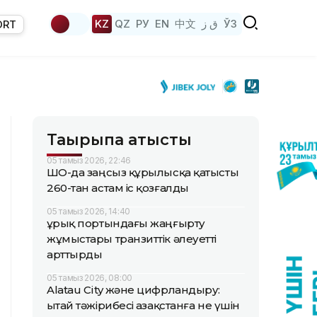
KZ
QZ
РУ
EN
中文
ق ز
ЎЗ
ORT
Тақырыпқа қатысты
05 тамыз 2026, 22:46
ШҚО-да заңсыз құрылысқа қатысты
260-тан астам іс қозғалды
05 тамыз 2026, 14:40
Құрық портындағы жаңғырту
жұмыстары транзиттік әлеуетті
арттырды
05 тамыз 2026, 08:00
Alatau City және цифрландыру:
Қытай тәжірибесі Қазақстанға не үшін