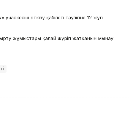
учаскесінің өткізу қабілеті тәулігіне 12 жұп
ңғырту жұмыстары қалай жүріп жатқанын мынау
гі