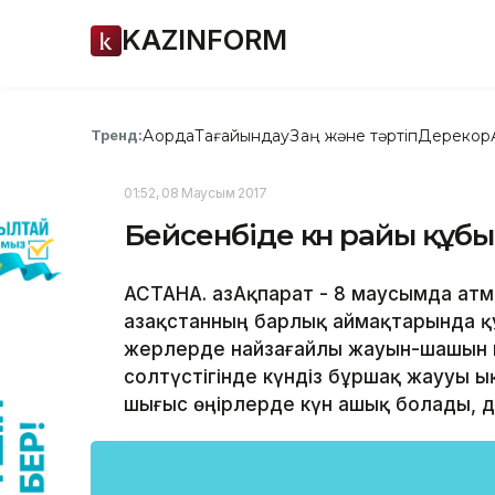
KAZINFORM
Ақорда
Тағайындау
Заң және тәртіп
Дерекқор
Тренд:
01:52, 08 Маусым 2017
Бейсенбіде күн райы құ
АСТАНА. ҚазАқпарат - 8 маусымда а
Қазақстанның барлық аймақтарында қ
жерлерде найзағайлы жауын-шашын күт
солтүстігінде күндіз бұршақ жаууы ы
шығыс өңірлерде күн ашық болады, д