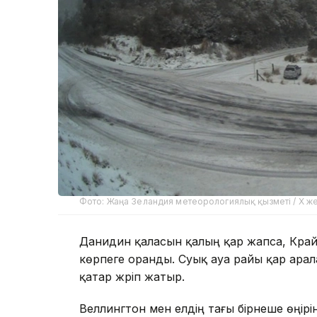
Фото: Жаңа Зеландия метеорологиялық қызметі / X же
Данидин қаласын қалың қар жапса, Кра
көрпеге оранды. Суық ауа райы қар ара
қатар жүріп жатыр.
Веллингтон мен елдің тағы бірнеше өңірі