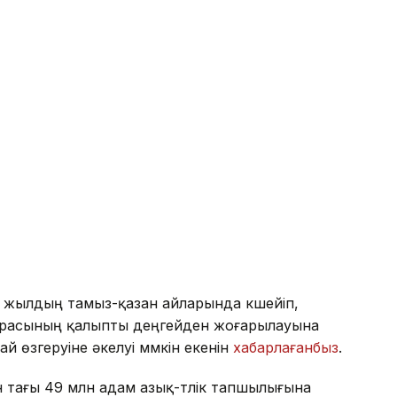
 жылдың тамыз-қазан айларында күшейіп,
турасының қалыпты деңгейден жоғарылауына
 өзгеруіне әкелуі мүмкін екенін
хабарлағанбыз
.
тағы 49 млн адам азық-түлік тапшылығына