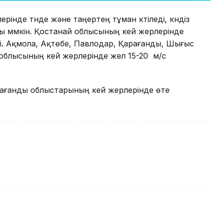
інде түнде және таңертең тұман күтіледі, күндіз
уы мүмкін. Қостанай облысының кей жерлерінде
еді. Ақмола, Ақтөбе, Павлодар, Қарағанды, Шығыс
 облысының кей жерлерінде жел 15-20 м/с
рағанды облыстарының кей жерлерінде өте