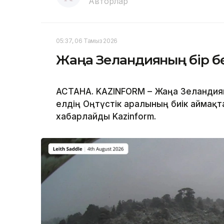
Авторлар
05:37, 06 Тамыз 2026
Жаңа Зеландияның бір бө
АСТАНА. KAZINFORM – Жаңа Зеландияны
елдің Оңтүстік аралының биік аймақт
хабарлайды Kazinform.