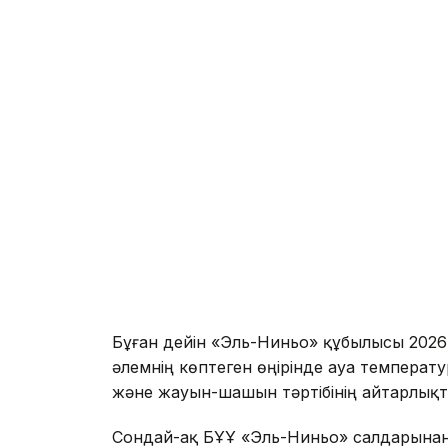
Бұған дейін «Эль-Ниньо» құбылысы 2026
әлемнің көптеген өңірінде ауа темпера
және жауын-шашын тәртібінің айтарлықтай
Сондай-ақ БҰҰ «Эль-Ниньо» салдарынан 