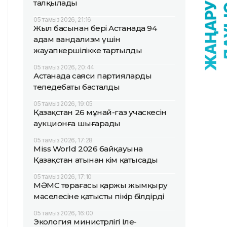
талқылады
05 тамыз 2026, 21:16
Жыл басынан бері Астанада 94
адам вандализм үшін
жауапкершілікке тартылды
05 тамыз 2026, 20:44
Астанада саяси партиялардың
теледебаты басталды
05 тамыз 2026, 19:05
Қазақстан 26 мұнай-газ учаскесін
аукционға шығарады
05 тамыз 2026, 17:28
Miss World 2026 байқауына
Қазақстан атынан кім қатысады
05 тамыз 2026, 17:10
МӘМС төрағасы қаржы жымқыру
мәселесіне қатысты пікір білдірді
05 тамыз 2026, 16:00
Экология министрлігі Іле-