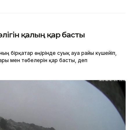
лігін қалың қар басты
ң бірқатар өңірінде суық ауа райы күшейіп,
ары мен төбелерін қар басты, деп