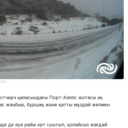
лісі
йстчерч қаласындағы Порт-Хиллс жотасы ақ
лас жаңбыр, бұршақ және қатты мұздай желмен
нде де ауа райы күрт суытып, қолайсыз жағдай