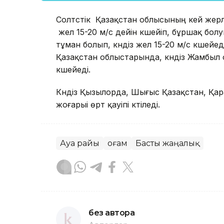
Солтүстік Қазақстан облысының кей жерлер
жел 15-20 м/с дейін күшейіп, бұршақ бол
тұман болып, күндіз жел 15-20 м/с күшей
Қазақстан облыстарында, күндіз Жамбыл
күшейеді.
Күндіз Қызылорда, Шығыс Қазақстан, Қа
жоғарыі өрт қауіпі күтіледі.
Ауа райы
Қоғам
Басты жаңалық
без автора