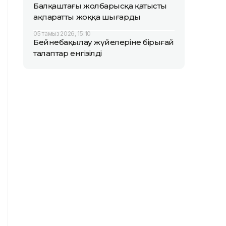
Балқаштағы жолбарысқа қатысты
ақпаратты жоққа шығарды
05 тамыз 2026, 15:10
Бейнебақылау жүйелеріне бірыңғай
талаптар енгізілді