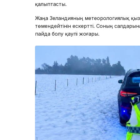
қалыптасты.
Жаңа Зеландияның метеорологиялық қызм
төмендейтінін ескертті. Соның салдарын
пайда болу қаупі жоғары.