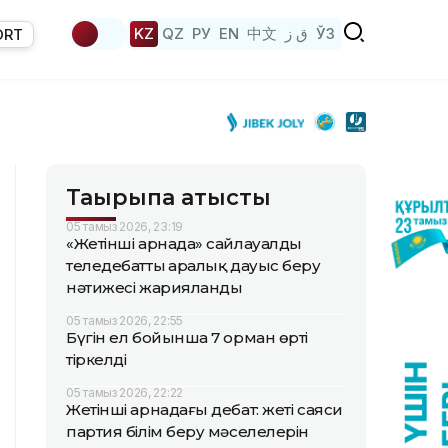
KZ
QZ
РУ
EN
中文
ق ز
ЎЗ
ORT
Тақырыпқа қатысты
05 тамыз 2026, 23:19
«Жетінші арнада» сайлауалды
теледебаттың аралық дауыс беру
нәтижесі жарияланды
05 тамыз 2026, 22:55
Бүгін ел бойынша 7 орман өрті
тіркелді
05 тамыз 2026, 22:22
Жетінші арнадағы дебат: жеті саяси
партия білім беру мәселелерін