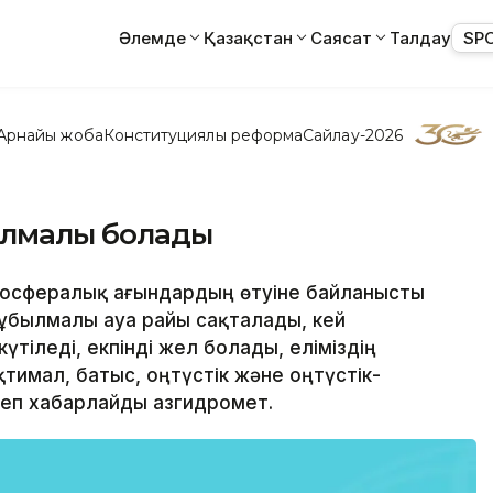
Әлемде
Қазақстан
Саясат
Талдау
SP
Арнайы жоба
Конституциялық реформа
Сайлау-2026
былмалы болады
тмосфералық ағындардың өтуіне байланысты
ұбылмалы ауа райы сақталады, кей
іледі, екпінді жел болады, еліміздің
қтимал, батыс, оңтүстік және оңтүстік-
еп хабарлайды Қазгидромет.