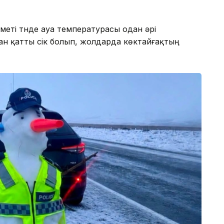
еті түнде ауа температурасы одан әрі
ан қатты үсік болып, жолдарда көктайғақтың