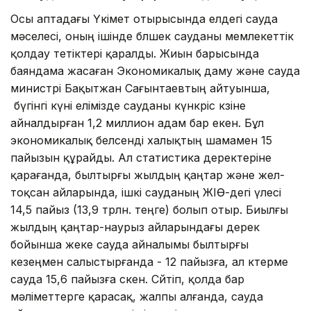
Осы аптадағы Үкімет отырысында елдегі сауда
мәселесі, оның ішінде бөлшек сауданы мемлекеттік
қолдау тетіктері қаралды. Жиын барысында
баяндама жасаған Экономикалық даму және сауда
министрі Бақытжан Сағынтаевтың айтуынша,
бүгінгі күні елімізде сауданы күнкөріс көзіне
айналдыр­ған 1,2 миллион адам бар екен. Бұл
экономикалық белсенді халықтың шамамен 15
пайызын құрайды. Ал статистика деректеріне
қарағанда, былтырғы жылдың қаңтар және жел­
тоқсан айларында, ішкі сауданың ЖІӨ-дегі үлесі
14,5 па­йыз (13,9 трлн. теңге) болып отыр. Биылғы
жылдың қаңтар-наурыз айларындағы дерек
бойынша жеке сауда айналымы был­тырғы
кезеңмен салыстырғанда - 12 пайызға, ал көтерме
сауда 15,6 пайызға өскен. Сөйтіп, қолда бар
мәліметтерге қарасақ, жалпы алғанда, сауда