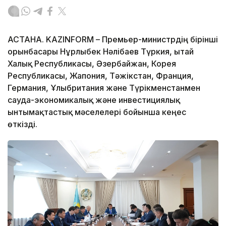
АСТАНА. KAZINFORM – Премьер-министрдің бірінші
орынбасары Нұрлыбек Нәлібаев Түркия, Қытай
Халық Республикасы, Әзербайжан, Корея
Республикасы, Жапония, Тәжікстан, Франция,
Германия, Ұлыбритания және Түрікменстанмен
сауда-экономикалық және инвестициялық
ынтымақтастық мәселелері бойынша кеңес
өткізді.