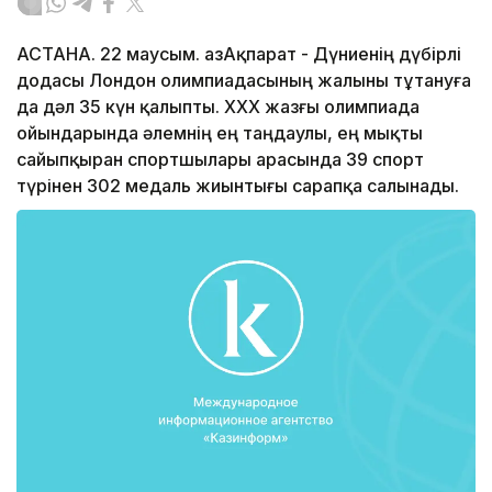
АСТАНА. 22 маусым. ҚазАқпарат - Дүниенің дүбірлі
додасы Лондон олимпиадасының жалыны тұтануға
да дәл 35 күн қалыпты. ХХХ жазғы олимпиада
ойындарында әлемнің ең таңдаулы, ең мықты
сайыпқыран спортшылары арасында 39 спорт
түрінен 302 медаль жиынтығы сарапқа салынады.