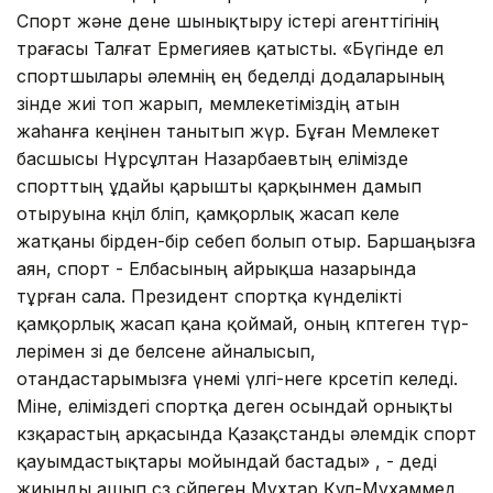
Спорт және дене шынықтыру істері агенттігінің
төрағасы Талғат Ермегияев қатысты. «Бү­­­гінде ел
спортшылары әлемнің ең бе­­­дел­ді до­да­ларының
өзінде жиі топ жарып, мемлекетіміздің атын
жаһанға кеңінен танытып жүр. Бұған Мемлекет
басшысы Нұрсұлтан Назарбаевтың елі­міз­­де
спорттың ұдайы қарышты қар­қынмен дамып
отыруына кө­ңіл бөліп, қамқорлық жасап келе
жатқаны бірден-бір себеп болып отыр. Баршаңызға
аян, спорт - Елбасының айрықша назарында
тұрған сала. Президент спорт­қа күнделікті
қамқорлық жасап қана қоймай, оның көп­теген түр­
лерімен өзі де белсене айналысып,
отандастарымызға үнемі үл­гі-өнеге көрсетіп ке­леді.
Міне, еліміздегі спортқа деген осындай орнықты
көз­қа­растың арқасында Қазақстанды әлемдік спорт
қау­ымдастықтары мойындай бастады» , - деді
жиынды ашып сөз сөйлеген Мұхтар Құл-Мұ­хам­мед.