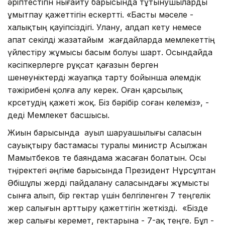
әріптестігін нығайту барысында тұтынушыларды
ұмытпау қажеттігін ескертті. «Басты мәселе -
халықтың қауіпсіздігі. Улану, алдап кету немесе
апат секілді жазатайым жағдайларда мемлекеттің
үйлестіру жұмысы басым болуы шарт. Осындайда
кәсіпкерлерге рұқсат қағазын берген
шенеуніктерді жауапқа тарту бойынша әлемдік
тәжірибені қолға алу керек. Оған қарсылық
көрсетудің қажеті жоқ. Біз бәрібір соған келеміз», -
деді Мемлекет басшысы.
Жиын барысында ауыл шаруашылығы саласын
сауықтыру бастамасы туралы министр Асылжан
Мамытбеков те баяндама жасаған болатын. Осы
төңіректегі әңгіме барысында Президент Нұрсұлтан
Әбішұлы жерді пайдалану саласындағы жұмысты
сынға алып, бір гектар үшін белгіленген 7 теңгелік
жер салығын арттыру қажеттігін жеткізді. «Бізде
жер салығы керемет, гектарына - 7-ақ теңге. Бұл -