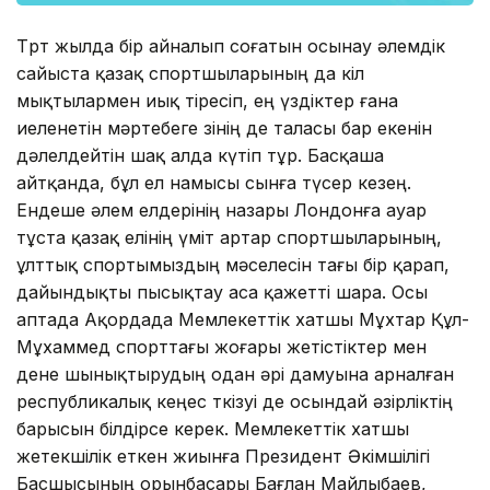
Төрт жылда бір айналып соғатын осынау әлемдік
сайыста қазақ спортшыларының да кіл
мықтылармен иық тіресіп, ең үздіктер ғана
иеленетін мәртебеге өзінің де таласы бар екенін
дәлелдейтін шақ алда күтіп тұр. Басқаша
айтқанда, бұл ел намысы сынға түсер кезең.
Ендеше әлем елдерінің назары Лондонға ауар
тұста қазақ елінің үміт артар спортшыларының,
ұлттық спортымыздың мәселесін тағы бір қарап,
дайындықты пысықтау аса қажетті шара. Осы
аптада Ақордада Мемлекеттік хатшы Мұхтар Құл-
Мұхаммед спорттағы жоғары жетістіктер мен
дене шынықтырудың одан әрі дамуына арналған
республикалық кеңес өткізуі де осындай әзірліктің
барысын білдірсе керек. Мемлекеттік хатшы
жетекшілік еткен жиынға Президент Әкімшілігі
Басшысының орынбасары Бағлан Майлыбаев,