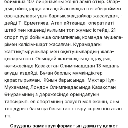
бойынша 107 лицензияны жеңіп алып отыр. Олар­
дың ойындарда алға қойған мақсатты абыроймен
орындаулары үшін барлық жағ­дай­лар жасалуда», -
дейді Т. Ермегияев. Атап айтқанда, оперативті
штаб пен кешенді ғылыми топ жұмыс істейді. 21
спорт түрі бойынша олим­пиялық команда мүшеле­
рімен келі­сім-шарт жасалған. Құрама­да­ғы
жаттықты­рушылар мен оқытушы­лар­дың жала­
қыла­ры өсіпті. Осындай жан-жақты қолдаудың
нәтижесінде Қазақстан Олимпиададан 13 медаль
алуды көздейді. Бұған барлық мүмкіндіктер
қарастырылған. Жиын барысында Мұхтар Құл-
Мұхаммед Лондон Олим­пиадасында Қазақстан
Ән­ұранының өз дәрежесін­де орындалуын
тапсырып, ел спортының әлеуеті мол еке­нін, оны
тек дұрыс ба­ғытқа бағыттап отыру ке­рек­тігін атап
өтті.
Сау­даның заманауи форматын дамыту қа­жет