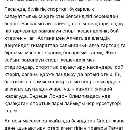
Расында, биліктің спортқа, бұқаралық
салауаттылыққа қатысты белсенділігі бесенеден
белгілі. Басқасын айтпай-ақ, соңғы жылдары елдің
өңір-өңірлерінде заманауи спорт кешендерінің бой
көтергенін, ал Астана мен Алматыда әлемдік
деңгейдегі ғимараттар салынғанын алға тартсақ та
біршама мәселеге қанық боларымыз анық. Жыл
сайын заманауи спорт ке­шендері мен
стадиондар, спорт­тық сауық­тыру нысандары бой
көтеріп, саланы қаржы­лан­дыру да артып отыр. Ең
бастысы ел намысын жыртатын спортшылардың
алаңсыз шұғылданулары үшін қажетті жағ­дай
жасалуда. Ендеше Лондон Олимпиадасында
Қазақстан спорт­шылары лайықты өнер көрсетулері
керек.
Ал осы мәселелер жайында баяндаған Спорт және
дене шы­нықтыру істері агенттігінің төрағасы Талғат