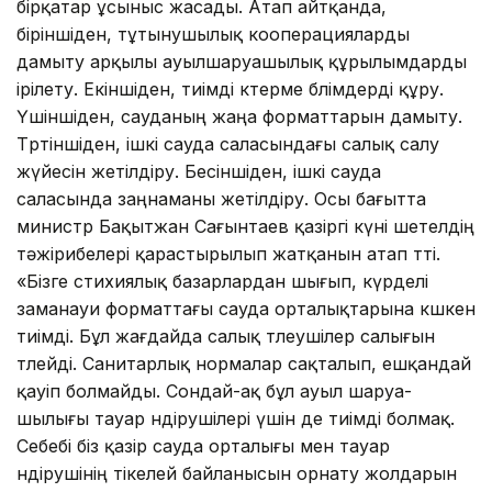
бірқатар ұсыныс жасады. Атап айтқанда,
біріншіден, тұтынушы­лық кооперацияларды
дамыту арқылы ауылшаруашылық құрылымдарды
ірілету. Екіншіден, тиімді көтерме бөлімдерді құру.
Үшіншіден, сауданың жаңа форматтарын дамыту.
Төртіншіден, ішкі сауда саласын­да­ғы салық салу
жүйесін жетілдіру. Бесін­ші­ден, ішкі сауда
саласында заңнаманы жетіл­діру. Осы бағытта
министр Бақытжан Сағынтаев қазіргі күні шетелдің
тәжірибе­лері қарастырылып жатқанын атап өтті.
«Бізге стихиялық базарлардан шығып, күрделі
заманауи форматтағы сауда орта­лықтарына көшкен
тиімді. Бұл жағдайда салық төлеушілер салы­ғын
төлейді. Са­нитар­лық нормалар сақталып, ешқандай
қауіп болмайды. Сондай-ақ бұл ауыл шар­уа­
шылығы тауар өндірушілері үшін де тиім­ді болмақ.
Себебі біз қазір сауда орта­лы­ғы мен тауар
өндірушінің тікелей бай­ла­ны­сын орнату жолдарын