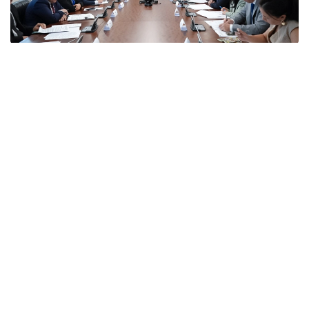
Фото: Үкімет
Отырыс барысында вице-премьер аталған
елдермен өзара тиімді ынтымақтастықты нығайту
мәселесі Мемлекет басшысының назарында екенін
атап өтті.
Кеңесте мемлекеттік органдар мен ұлттық
компаниялардың басшылары аталған елдермен
экономикалық ынтымақтастықтың қазіргі жай-күйі
және бірлескен жобалардың іске асырылу барысы
туралы баяндама жасады. Шетелдік
серіктестермен экономикалық ынтымақтастықтың
күн тәртібіндегі негізгі мәселелер талқыланып,
сыртқы экономикалық байланыстарды одан әрі
дамытудың перспективалы бағыттары