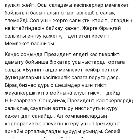
күлкілі жәйт. Осы саладағы кәсіпкерлер мемлекет
байлығын басып алып отыр, әрі ешбір салық
төлемейді. Сол үшін жерге салықты көтеріп, олардың
не істейтіндерін байқау қажет. Жерге бірыңғай
салықты енгізу қажет», - деп атап көрсетті
Мемлекет басшысы.
Кеңес соңында Президент елдегі кәсіпкерлікті
дамыту бойынша бірқатар ұсыныстарды ортаға
салды. «Бүгінгі таңда мемлекет кейбір реттеу
функцияларын кәсіпкерлік салаға беруге даяр.
Бірақ бизнес дұрыс шешімдер үшін тиісті
жауапкершілікті өз мойнына алуы тиіс», - дейді
Н.Назарбаев. Сондай-ақ Президент кәсіпкерлердің
салықтық сауатын арттыру институтын құру
қажет деп санайды. Ал компаниялардың
корпоративтік әлеуетін көтеру үшін Президент
арнайы орталықтарды құруды ұсынды. Себебі