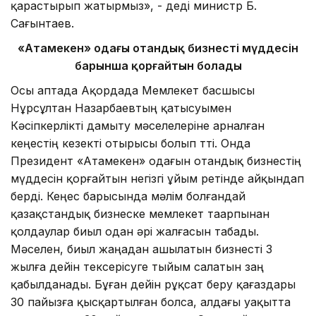
қарастырып жа­тыр­мыз», - деді министр Б.
Сағынтаев.
«Атамекен» одағы отандық бизнестің мүддесін
барынша қорғайтын болады
Осы аптада Ақордада Мемлекет басшысы
Нұрсұлтан Назарбаевтың қатысуымен
Кәсіпкерлікті дамыту мәселелеріне арналған
кеңестің кезекті отырысы болып өтті. Онда
Президент «Атамекен» одағын отандық бизнестің
мүддесін қорғайтын негізгі ұйым ретінде айқындап
берді. Кеңес барысында мәлім болғандай
қазақстандық бизнеске мемлекет таарпынан
қолдаулар биыл одан әрі жалғасын табады.
Мәселен, биыл жаңадан ашылатын бизнесті 3
жылға дейін тексерісуге тыйым салатын заң
қабылданады. Бұған дейін рұқсат беру қағаздары
30 пайызға қысқартылған болса, алдағы уақытта