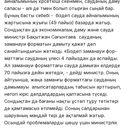
айналымы­ның көрсеткіші өскенімен, сауданың даму
сапасы - әлі де төмен болып отырған сыңай бар.
Бұның басты себебі - біздегі сауда айналымының
жартысына жуығы (49 пайыз) базарда жатыр.
Сондықтан да экономикалық даму және сауда
министрі Бақытжан Сағынтаев сау­даның
заманауи форматын дамыту қа­жет деп
санайтындығын жеткізді. «Біздегі заманауи фор­
маттағы сауданың үлесі 4 пайыздан да аспайды.
Ал заманауи форматтағы сау­да дамыған елдерде
70 пайызға дейін же­теді», - дейді министр. Оның
айтуынша, жаңа заманғы формат­тағы сауданың
дамымауы алыпсатарлардың табысын арттырып,
негізгі кіріс делдалдардың қалтасына түседі.
Сондықтан да бағаны нақты ұстап тұру тетіктері
де қамтамасыз етілмейді. Соның салдарынан
шаруаның маңдай тері де ақталмай жатыр.
Осындай проблемаларды шешу үшін министрлік