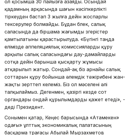
ол қосымша 30 пайызға азаяды. Осындай
қадамның арқасында шағын кәсіпкерлікті
тіркеуден бастап 3 жылға дейін жоспарлы
тексерулер болмайды. Бұдан бөлек, салық
саласында да біршама жағымды өзгерістер
қамтылатыны қарастырылуда. «Бүгінгі таңда
елімізде аппеляциялық комиссияларды құру
арқылы салық саласындағы дау-дамайларды
сотқа дейін барынша қысқарту жұмысы
атқарылып жатыр. Сондай-ақ біз арнайы салық
соттарын құру бойынша әлемдік тәжірибені жан-
жақты зерттеп келеміз. Біз ол мәселені әлі
талқылаймыз. Дегенмен, қазіргі кезде сот
органдары ондай құрылымдарды қажет етеді», -
деді Президент.
Сонымен қатар, Кеңес барысында «Атамекен»
одағы» ұлттық экономикалық палатасының
басқарма төрағасы Абылай Мырзахметов