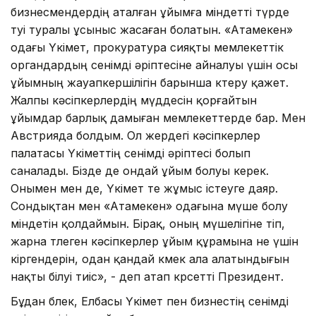
бизнесмендердің аталған ұйымға міндетті түрде
өтуі туралы ұсыныс жасаған болатын. «Атамекен»
одағы Үкімет, прокуратура сияқты мемлекеттік
органдардың сенімді әріптесіне айналуы үшін осы
ұйымның жауапкершілігін барынша көтеру қажет.
Жалпы кәсіпкерлердің мүддесін қорғайтын
ұйымдар барлық дамыған мемлекеттерде бар. Мен
Австрияда болдым. Ол жердегі кәсіпкерлер
палатасы Үкіметтің сенімді әріптесі болып
саналады. Бізде де ондай ұйым болуы керек.
Онымен мен де, Үкімет те жұмыс істеуге даяр.
Сондықтан мен «Атамекен» одағына мүше болу
міндетін қолдаймын. Бірақ, оның мүшелігіне өтіп,
жарна төлеген кәсіпкерлер ұйым құрамына не үшін
кіргендерін, одан қандай көмек ала алатындығын
нақты білуі тиіс», - деп атап көрсетті Президент.
Бұдан бөлек, Елбасы Үкімет пен бизнестің сенімді