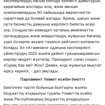
кәсіпкерлердің басым бөлігінде бизнесті дамытудың
қарапайым жоспары жоқ, жеке меншік
компаниялардың 90 пайызында маркетингтік
сараптама да болмай жатады. Әрине, шағын және
орта бизнестің дамуына жергілікті биліктің әсері
зор. Сондықтан еліміздегі орталық мемлекеттік
органдардың және әкімдіктердің жұмысын бағалау
үшін «Іскерлік ахуал» тәуелсіз рейтингсі енгізілетін
болады. Ал «Атамекен» одағына кәсіпкерлікті
үйлестірудің 2020 жылға дейінгі тұжырымдамасын
әзірлеу міндеті жүктелді. Президент сөзінің соңын :
«Сұрақ бар ма? Жоқ? Демек, енді жұмысқа мықтап
кірісу керек!», - деп аяқтады.
Парламент Үкімет есебін бекітті
Бекітілген тәртіп бойынша былтырғы жылғы
бюджеттің атқарылуы туралы Үкіметтің есебін
және Республикалық бюджеттің атқарылуын
бақылау жөніндегі есеп комитетінің қорытындысын