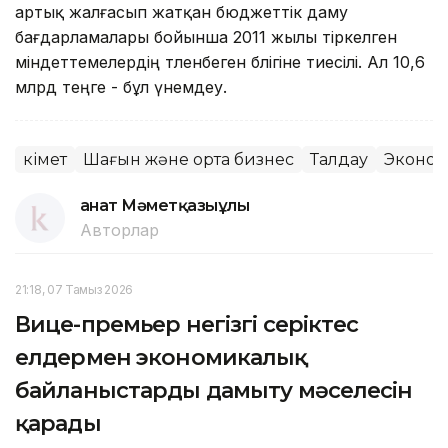
артық жалғасып жатқан бюджеттік даму
бағдарламалары бойынша 2011 жылы тіркелген
міндет­те­мелердің төленбеген бөлігіне тиесілі. Ал 10,6
млрд теңге - бұл үнемдеу.
Үкімет
Шағын және орта бизнес
Талдау
Эконом
Қанат Мәметқазыұлы
Авторлар
21:18, 07 Тамыз 2026
Вице-премьер негізгі серіктес
елдермен экономикалық
байланыстарды дамыту мәселесін
қарады