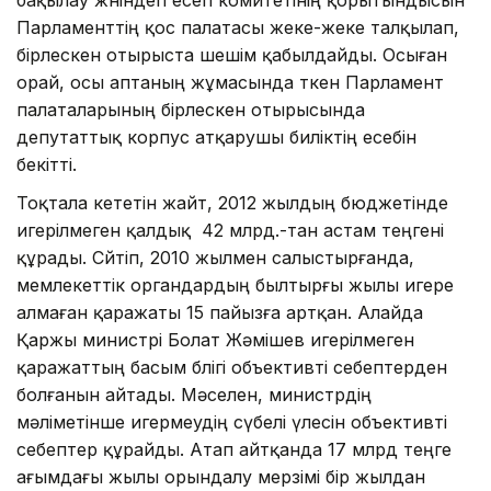
Парламенттің қос палатасы жеке-жеке талқылап,
бірлескен отырыста шешім қабылдайды. Осыған
орай, осы аптаның жұмасында өткен Парламент
палаталарының бірлескен отырысында
депутаттық корпус атқарушы биліктің есебін
бекітті.
Тоқтала кететін жайт, 2012 жылдың бюджетінде
игерілмеген қалдық 42 млрд.-тан астам теңгені
құрады. Сөйтіп, 2010 жылмен салыстырғанда,
мемлекеттік органдардың былтырғы жылы игере
алмаған қаражаты 15 пайызға артқан. Алайда
Қаржы министрі Болат Жәмі­шев игерілмеген
қаражаттың басым бөлігі объективті себептерден
болғанын айтады. Мәселен, министрдің
мәліметінше игермеудің сүбелі үлесін объективті
себептер құрайды. Атап айтқанда 17 млрд теңге
ағымдағы жылы орындалу мерзімі бір жылдан