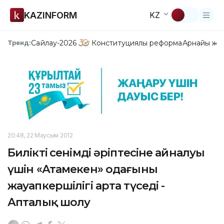
KAZINFORM
KZ
Сайлау-2026
Конституциялық реформа
Арнайы жо
Тренд:
20:48, 22 Маусым 2012
Биліктің сенімді әріптесіне айналуы
үшін «Атамекен» одағының
жауапкершілігі арта түседі -
Апталық шолу