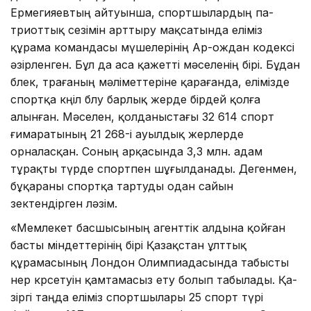
Ермегияевтың айтуынша, спортшылардың па­
триот­тық сезімін арттыру мақса­тында еліміз
құрама командасы мүшелерінің Ар-ождан ко­дексі
әзірленген. Бұл да аса қажетті мәселенің бірі. Бұдан
бөлек, төрағаның мәліметтеріне қарағанда, елі­мізде
спорт­қа көңіл бөлу бар­лық жерде бірдей қолға
алынған. Мәселен, қолданыстағы 32 614 спорт
ғимара­ты­ның 21 268-і ауыл­дық жер­лерде
орналасқан. Соның арқасында 3,3 млн. адам
тұрақ­ты түрде спортпен шұғыл­данады. Дегенмен,
бұқараны спортқа тартуды одан сайын
өзектендірген ләзім.
«Мемлекет басшысы­ның агенттік алдына қойған
басты міндеттерінің бірі Қа­зақстан ұлттық
құрамасы­ның Лондон Олимпиадасында табысты
өнер көр­сетуін қам­тамасыз ету болып табылады. Қа­
зіргі таңда еліміз спортшылары 25 спорт түрі