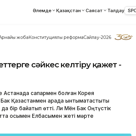
Әлемде
Қазақстан
Саясат
Талдау
SP
Арнайы жоба
Конституциялық реформа
Сайлау-2026
еттерге сәйкес келтіру қажет -
еше Астанада сапармен болған Корея
Бак Қазақстанмен арада ынтымақтастықты
да бір байқатып өтті. Ли Мён Бак Оңтүстік
қытта осымен Елбасымен жеті мәрте