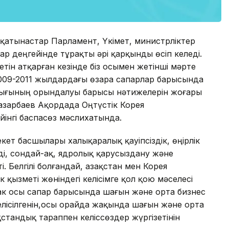
-қатынастар Парламент, Үкімет, министрліктер
р деңгейінде тұрақты әрі қарқынды өсіп келеді.
ін атқарған кезінде біз осымен жетінші мәрте
 2009-2011 жылдардағы өзара сапарлар барысында
рлығының орындалуы барысы нәтижелерін жоғары
Назарбаев Ақордада Оңтүстік Корея
йінгі баспасөз мәслихатында.
кет басшылары халықаралық қауіпсіздік, өңірлік
ді, сондай-ақ, ядролық қарусыздану және
. Белгілі болғандай, Қазақстан мен Корея
қызметі жөніндегі келісімге қол қою мәселесі
ак осы сапар барысында шағын және орта бизнес
лісілгенін,осы орайда жақында шағын және орта
ақстандық тараппен келіссөздер жүргізетінін