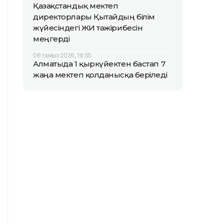
Қазақстандық мектеп
директорлары Қытайдың білім
жүйесіндегі ЖИ тәжірибесін
меңгерді
06 тамыз 2026, 16:55
Алматыда 1 қыркүйектен бастап 7
жаңа мектеп қолданысқа беріледі