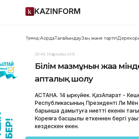
KAZINFORM
Ақорда
Тағайындау
Заң және тәртіп
Дерекқор
Тренд:
20:49, 14 Қыркүйек 2012
Білім мазмұнын жаңа мінд
апталық шолу
АСТАНА. 14 қыркүйек. ҚазАқпарат - К
Республикасының Президенті Ли Мён 
барынша дамытуға ниетті екенін тағы 
Кореяға басшылық еткеннен бергі уа
кездескен екен.