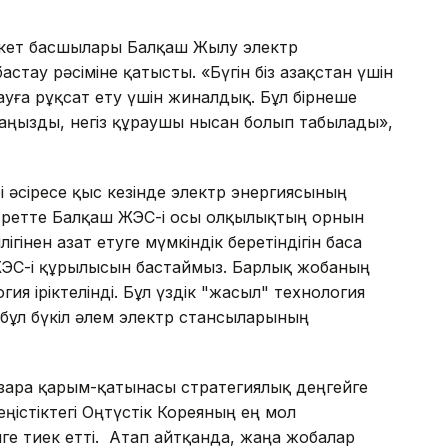
екет басшылары Балқаш Жылу электр
тау рәсіміне қатысты. «Бүгін біз Қазақстан үшін
ға рұқсат ету үшін жиналдық. Бұл бірнеше
аңызды, негіз құраушы нысан болып табылады»,
рі әсіресе қыс кезінде электр энергиясының
ретте Балқаш ЖЭС-і осы олқылықтың орнын
ігінен азат етуге мүмкіндік беретіндігін баса
ш ЖЭС-і құрылысын бастаймыз. Барлық жобаның
ия іріктелінді. Бұл үздік "жасыл" технология
бұл бүкіл әлем электр стансыларының
өзара қарым-қатынасы стратегиялық деңгейге
ңістіктегі Оңтүстік Кореяның ең мол
лге тиек етті. Атап айтқанда, жаңа жобалар