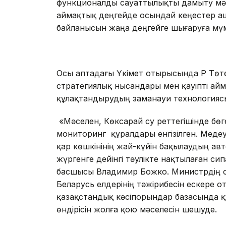
функционалды сауаттылықты дамыту мәсе
аймақтық деңгейде осындай кеңестер аш
байланысын жаңа деңгейге шығаруға мүмк
Осы аптадағы Үкімет отырысында ҚР Төте
стратегиялық нысандары мен қауіпті а
құлақтандырудың заманауи технологиясы
«Мәселен, Көксарай су реттегішінде бө
мониторинг құралдары енгізілген. Мед
қар көшкінінің жай-күйін бақылаудың авт
жүргенге дейінгі тәулікте нақтылаған си
басшысы Владимир Божко. Министрдің сөз
Беларусь елдерінің тәжірибесін ескере 
қазақстандық кәсіпорындар базасында 
өндірісін жолға қою мәселесін шешуде.