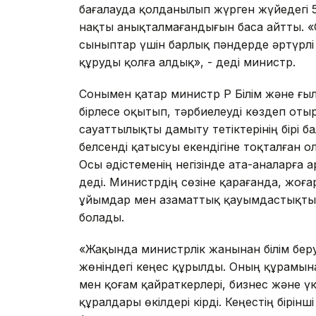
бағалауда қолданылып жүрген жүйедегі 
нақты анықталмағандығын баса айтты. «
сыныптар үшін барлық пәндерде әртүрлі
құруды қолға алдық», - деді министр.
Сонымен қатар министр ҚР Білім және ғы
бірлесе оқытып, тәрбиелеуді көздеп от
сауаттылықты дамыту тетіктерінің бірі 
белсенді қатысуы екендігіне тоқталған ол:
Осы әдістеменің негізінде ата-аналарға а
деді. Министрдің сөзіне қарағанда, жоғ
ұйымдар мен азаматтық қауымдастықтың
болады.
«Жақында министрлік жанынан білім бе
жөніндегі кеңес құрылды. Оның құрамы
мен қоғам қайраткерлері, бизнес және ү
құралдары өкілдері кірді. Кеңестің бірі