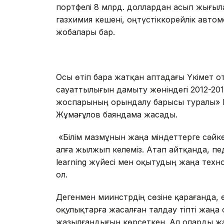
портфелі 8 млрд. доллардан асып жығыл
газхимия кешені, оңтүстіккорейлік авто
жобалары бар.
Осы өтіп бара жатқан аптадағы Үкімет
сауаттылығын дамыту жөніндегі 2012-20
жоспарының орындалу барысы туралы» Қ
Жұмағұлов баяндама жасады.
«Білім мазмұнын жаңа міндеттерге сәйке
алға жылжып келеміз. Атап айтқанда, педа
learning жүйесі мен оқытудың жаңа техно
ол.
Дегенмен миинстрдің сөзіне қарағанда, 
оқулықтарға жасалған талдау тіпті жаңа
жазылғандығын көрсеткен. Ал оларды жа