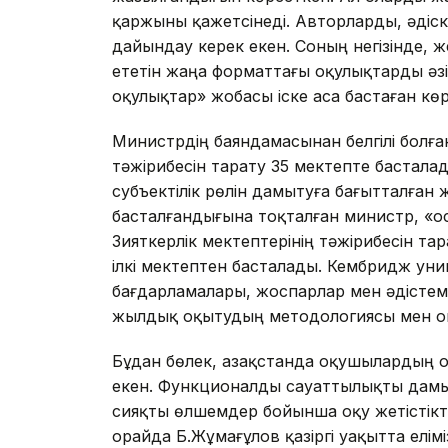
қаржыны қажетсінеді. Авторларды, әдіск
дайындау керек екен. Соның негізінде, 
ететін жаңа форматтағы оқулықтарды ә
оқулықтар» жобасы іске аса бастаған көрі
Министрдің баяндамасынан белгілі болға
тәжірибесін тарату 35 мектепте бастала
субъектілік рөлін дамытуға бағытталған
басталғандығына тоқталған министр, «ос
Зияткерлік мектептерінің тәжірибесін т
ілкі мектептен басталады. Кембридж унив
бағдарламалары, жоспарлар мен әдістемел
жылдық оқытудың методологиясы мен он
Бұдан бөлек, Қазақстанда оқушылардың 
екен. Функционалды сауаттылықты дамыт
сияқты өлшемдер бойынша оқу жетістікте
орайда Б.Жұмағұлов қазіргі уақытта елім