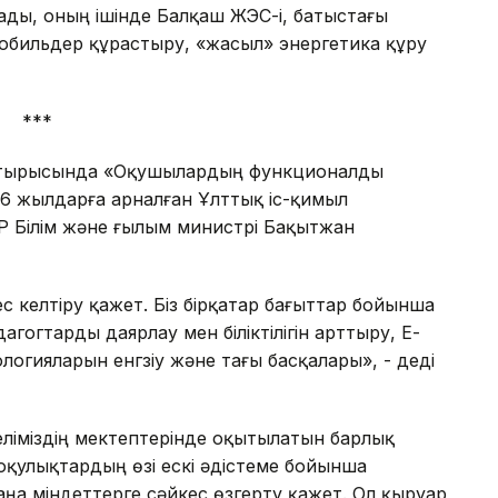
ады, оның ішінде Балқаш ЖЭС-і, батыстағы
мобильдер құрастыру, «жасыл» энергетика құру
***
 отырысында «Оқушылардың функционалды
16 жылдарға арналған Ұлттық іс-қимыл
Р Білім және ғылым министрі Бақытжан
с келтіру қажет. Біз бірқатар бағыттар бойынша
гогтарды даярлау мен біліктілігін арттыру, Е-
логияларын енгзіу және тағы басқалары», - деді
еліміздің мектептерінде оқытылатын барлық
 оқулықтардың өзі ескі әдістеме бойынша
ңа міндеттерге сәйкес өзгерту қажет. Ол қыруар