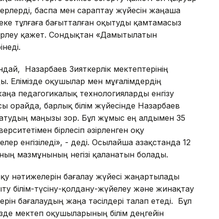
ерлерді, баспа мен сараптау жүйесін жаңаша
жеке тұлғаға бағытталған оқытуды қамтамасыз
зірлеу қажет. Сондықтан «Дамытылатын
неді.
ндай, Назарбаев Зияткерлік мектептерінің
ды. Елімізде оқушылар мен мұғалімдердің
 жаңа педагогикалық технологияларды енгізу
ы орайда, барлық білім жүйесінде Назарбаев
аратудың маңызы зор. Бұл жұмыс ең алдымен 35
ерситетімен бірлесіп әзірленген оқу
ер енгізіледі», - деді. Осылайша Қазақстанда 12
ың мазмұнының негізі қаланатын болады.
оқу нәтижелерін бағалау жүйесі жаңартылады
у білім-түсіну-қолдану-жүйелеу және жинақтау
рін бағалаудың жаңа тәсілдері талап етеді. Бұл
ізде мектеп оқушыларының білім деңгейін