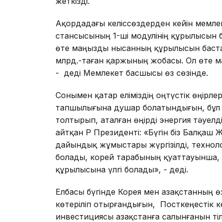
жеткізді.
Ақордадағы келіссөздерден кейін мемл
стансысының 1-ші модулінің құрылысын бас
өте маңызды нысанның құрылысын бастау
млрд.-таған қаржының жобасы. Ол өте м
- деді Мемлекет басшысы өз сөзінде.
Сонымен қатар еліміздің оңтүстік өңірле
тапшылығына душар болатындығын, бұл 
толтырып, аталған өңірді энергия тәуелділ
айтқан ҚР Президенті: «Бүгін біз Балқа
дайындық жұмыстары жүргізілді, технолог
болады, корей тарабының қуаттауынша, 
құрылысына үлгі болады», - деді.
Елбасы бүгінде Корея мен Қазақстанның 
көтеріліп отырғандығын, Посткеңестік ке
инвестициясы Қазақстанға салынғанын ті