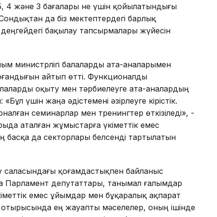
5, 4 және 3 бағалары не үшін қойылатындығы
Сондықтан да біз мектептердегі барлық
 деңгейдегі бақылау тапсырмалары жүйесін
лым министрлігі балаларды ата-аналарымен
ырғандығын айтып өтті. Функционалды
балаларды оқыту мен тәрбиелеуге ата-аналардың
 «Бұл үшін жаңа әдістемені әзірлеуге кірістік.
рналған семинарлар мен тренингтер өткізіледі», -
арыда аталған жұмыстарға үкіметтік емес
 басқа да секторлары белсенді тартылатын
ру саласындағы қоғамдастықпен байланыс
на Парламент депутаттары, танымал ғалымдар
кіметтік емес ұйымдар мен бұқаралық ақпарат
нші отырысында ең жауапты мәселелер, оның ішінде