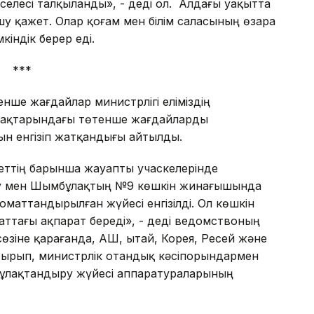
лесі талқыланды», - деді ол. Алдағы уақытта
у қажет. Олар қоғам мен білім саласының өзара
індік берер еді.
***
нше жағдайлар министрлігі еліміздің
ймақтарындағы төтенше жағдайларды
н енгізіп жатқандығы айтылды.
геттің барынша жауапты учаскелерінде
еу мен Шымбұлақтың №9 көшкін жинағышында
оматтандырылған жүйесі енгізілді. Ол көшкін
паттағы ақпарат береді», - деді ведомствоның
іне қарағанда, АҚШ, Қытай, Корея, Ресей және
отырып, министрлік отандық кәсіпорындармен
құлақтандыру жүйесі аппаратураларының