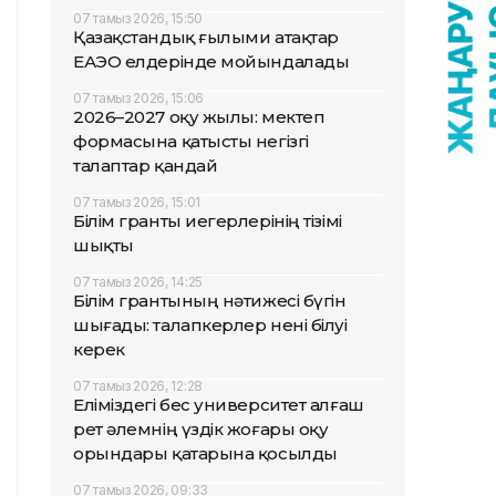
07 тамыз 2026, 15:50
Қазақстандық ғылыми атақтар
ЕАЭО елдерінде мойындалады
07 тамыз 2026, 15:06
2026–2027 оқу жылы: мектеп
формасына қатысты негізгі
талаптар қандай
07 тамыз 2026, 15:01
Білім гранты иегерлерінің тізімі
шықты
07 тамыз 2026, 14:25
Білім грантының нәтижесі бүгін
шығады: талапкерлер нені білуі
керек
07 тамыз 2026, 12:28
Еліміздегі бес университет алғаш
рет әлемнің үздік жоғары оқу
орындары қатарына қосылды
07 тамыз 2026, 09:33