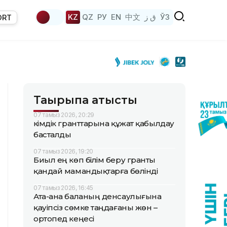
KZ
QZ
РУ
EN
中文
ق ز
ЎЗ
ORT
Тақырыпқа қатысты
07 тамыз 2026, 20:29
Әкімдік гранттарына құжат қабылдау
басталды
07 тамыз 2026, 19:20
Биыл ең көп білім беру гранты
қандай мамандықтарға бөлінді
07 тамыз 2026, 16:45
Ата-ана баланың денсаулығына
қауіпсіз сөмке таңдағаны жөн –
ортопед кеңесі