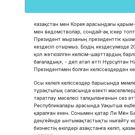
«Қазақстан мен Корея арасындағы қарым
мен ведомстволар, сондай-ақ іскер топта
Президент мырзаның президенттік қызмет
кездесіп отырмыз. Біздің кездесуімізде
қол жеткізілген келісім-шарттардың ба
бағаладық», - деп атап өтті Нұрсұлтан 
Президентімен болған келіссөздерден ке
Осы келелі келіссөздер барысында мемле
тұрақтылық саласында өзекті мәселелер
таратпау мәселесі талқыланғанын сөз етті
Республикалары арасында Уақытша еңбек 
қаралған екен. Сонымен қатар Ли Мён Б
деңгейінде ынтымақтастықты нығайту ке
бизнестің өкілдері Қазақстанға келіп, қаз