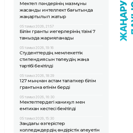
Мектеп пәндерінің мазмұны
жасанды интеллект бағытында
жаңартылып жатыр
05 тамыз 2026, 21:57
Білім гранты иегерлерінің тізімі 7
тамызда жарияланады
05 тамыз 2026, 19:16
Студенттердің мемлекеттік
стипендиясын төлеудің жаңа
тәртібі бекітілді
05 тамыз 2026, 18:29
127 мыңнан астам талапкер білім
грантына өтінім берді
05 тамыз 2026, 16:30
Мектептердегі каникул мен
емтихан кестесі бекітілді
05 тамыз 2026, 15:30
Заңдағы өзгерістер
колледждердің өндірістік әлеуетін