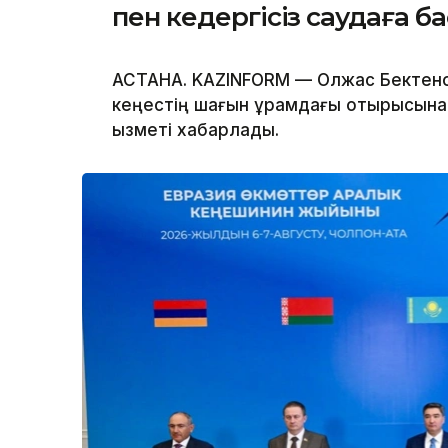
пен кедергісіз саудаға б
АСТАНА. KAZINFORM — Олжас Бектено
кеңестің шағын құрамдағы отырысына 
қызметі хабарлады.