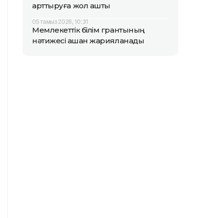
арттыруға жол ашты
05 тамыз 2026, 10:31
Мемлекеттік білім грантының
нәтижесі қашан жарияланады