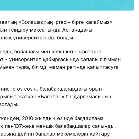
аевтың «Болашақтың іргесін бірге қалаймыз»
ын түсіндіру мақсатында Астанадағы
алық университетінде болды.
лдің болашағы мен келешегі - жастарға
ат - университет қабырғасында сапалы біліммен
ыған тұлға, білімді маман ретінде қалыптасуға
инистр өз сөзін, балабақшалардағы орын
ырылып жатқан «Балапан» бағдарламасының
бастады.
кендей, 2010 жылдың өзінде бағдарлама
ық пен
137
жеке меншік балабақшалар салынды.
асына дейінгі балалар мекемелерін қай­тару