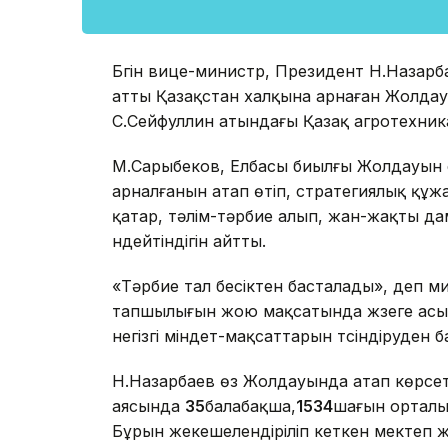
Бүгін вице-министр, Президент Н.Назарб
атты Қазақстан халқына арнаған Жолдау
С.Сейфуллин атындағы Қазақ агротехник
М.Сарыбеков, Елбасы биылғы Жолдауын е
арналғанын атап өтіп, стратегиялық құж
қатар, тәлім-тәрбие алып, жан-жақты дам
үндейтіндігін айтты.
«Тәрбие тал бесіктен басталады», деп м
тапшылығын жою мақсатында жүзеге ас
негізгі міндет-мақсаттарын түсіндіруден 
Н.Назарбаев өз Жолдауында атап көрсет
аясында
35
балабақша,
1534
шағын ор­та­л
Бұрын жекешелендіріліп кеткен мек­теп ж