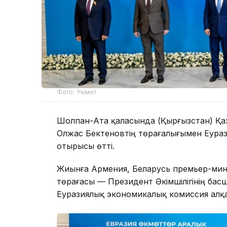
Фото: Үкімет
Шолпан-Ата қаласында (Қырғызстан) Қа
Олжас Бектеновтің төрағалығымен Еураз
отырысы өтті.
Жиынға Армения, Беларусь премьер-мини
төрағасы — Президент Әкімшілігінің бас
Еуразиялық экономикалық комиссия алқ