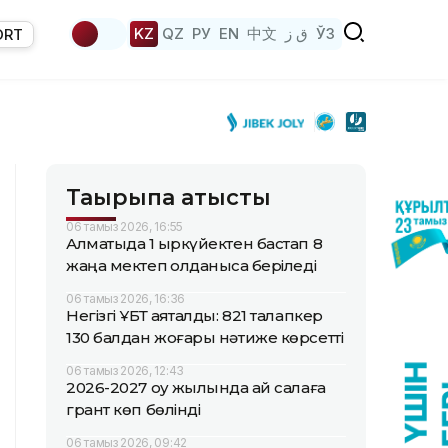
KZ
QZ
РУ
EN
中文
ق ز
ЎЗ
ORT
Тақырыпқа қатысты
06 тамыз 2026, 16:55
Алматыда 1 қыркүйектен бастап 8
жаңа мектеп қолданысқа беріледі
06 тамыз 2026, 16:36
Негізгі ҰБТ аяқталды: 821 талапкер
130 балдан жоғары нәтиже көрсетті
06 тамыз 2026, 12:43
2026-2027 оқу жылында қай салаға
грант көп бөлінді
06 тамыз 2026, 09:42