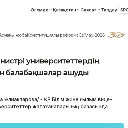
Әлемде
Қазақстан
Саясат
Талдау
SP
Арнайы жоба
Конституциялық реформа
Сайлау-2026
инистрі университеттердің
н балабақшалар ашуды
ра Әлиакпарова/ - ҚР Білім және ғылым вице-
верситеттер жатақханаларының базасында