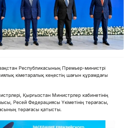
зақстан Республикасының Премьер-министрі
иялық үкіметаралық кеңестің шағын құрамдағы
стрлері, Қырғызстан Министрлер кабинетінің
шысы, Ресей Федерациясы Үкіметінің төрағасы,
асының төрағасы қатысты.