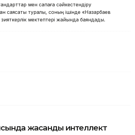
стандарттар мен сапаға сәйкестендіру
ған саясаты туралы, соның ішінде «Назарбаев
 зияткерлік мектептері жайында баяндады.
ясында жасанды интеллект