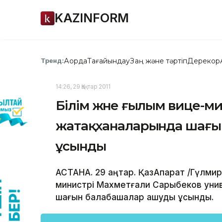
KAZINFORM
Ақорда
Тағайындау
Заң және тәртіп
Дерекқор
Тренд:
14:26, 29 Қаңтар 2011
Білім және ғылым вице-м
жатақханаларында шағы
ұсынды
АСТАНА. 29 қаңтар. ҚазАқпарат /Гүлми
министрі Махметғали Сарыбеков уни
шағын балабақшалар ашуды ұсынды.