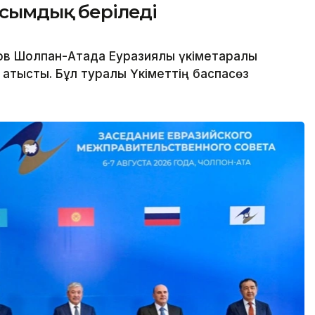
асымдық беріледі
в Шолпан-Атада Еуразиялық үкіметаралық
қатысты. Бұл туралы Үкіметтің баспасөз