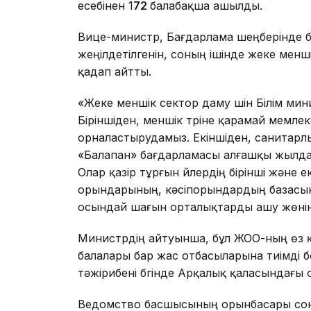
есебінен 1
72
балабақша ашылды.
Вице-министр, Бағдарлама шеңберінде
жеңілдетілгенін, соның ішінде жеке менш
қадап айтты.
«Жеке меншік сектор даму үшін Білім мин
Біріншіден, меншік түріне қарамай мемл
орналастырудамыз. Екіншіден, санитарлы
«Балапан» бағдарламасы алғашқы жылда
Олар қазір тұрғын үйлердің бірінші және
орындарының, кәсіпорындардың базасын
осындай шағын орталықтарды ашу жөнінд
Министрдің айтуынша, бұл ЖОО-ның өз қ
балалары бар жас отбасыларына тиімді б
тәжірибені бүгінде Арқалық қаласындағы
Ведомство басшысының орынбасары сонда