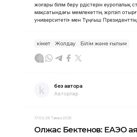
жоғары білім беру үрдістерін еуропалық 
мақсатындағы мемлекеттің жүргізіп отыр
университеті» мен Тұңғыш Президенттің
Үкімет
Жолдау
Білім және ғылым
без автора
Авторлар
17:03, 06 Тамыз 2026
Олжас Бектенов: ЕАЭО а