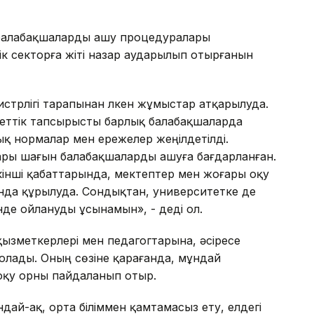
 балабақшаларды ашу процедуралары
ік секторға жіті назар аударылып отырғанын
истрлігі тарапынан үлкен жұмыстар атқарылуда.
екеттік тапсырысты барлық балабақшаларда
қ нормалар мен ережелер жеңілдетілді.
ры шағын балабақшаларды ашуға бағдарланған.
 екінші қабаттарында, мектептер мен жоғары оқу
да құрылуда. Сондықтан, университетке де
е ойлануды ұсынамын», - деді ол.
ызметкерлері мен педагогтарына, әсіресе
олады. Оның сөзіне қарағанда, мұндай
 оқу орны пайдаланып отыр.
й-ақ, орта біліммен қамтамасыз ету, елдегі